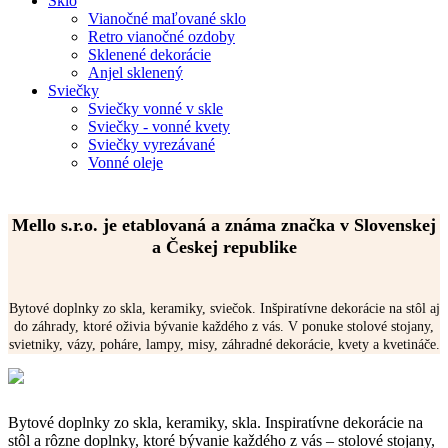
Sklo
Vianočné maľované sklo
Retro vianočné ozdoby
Sklenené dekorácie
Anjel sklenený
Sviečky
Sviečky vonné v skle
Sviečky - vonné kvety
Sviečky vyrezávané
Vonné oleje
Mello s.r.o. je etablovaná a známa značka v Slovenskej
a Českej republike
Bytové doplnky zo skla, keramiky, sviečok. Inšpiratívne dekorácie na stôl aj
do záhrady, ktoré oživia bývanie každého z vás. V ponuke stolové stojany,
svietniky, vázy, poháre, lampy, misy, záhradné dekorácie, kvety a kvetináče.
Bytové doplnky zo skla, keramiky, skla. Inspiratívne dekorácie na
stôl a rôzne doplnky, ktoré bývanie každého z vás – stolové stojany,