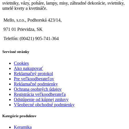
svietniky, vázy, poháre, lampy, misy, záhradné dekorácie, svietniky,
umelé kvety a kvetináče.
Mello, s.r.o., Podhorská 423/14,
971 01 Prievidza, SK
Telefón: (00421) 905-741-364
Servisné stránky
Cookies
Ako nakupovať
Reklamačný protokol
Pre veľkoodberateľov
Reklamačné podmienky
Ochrana osobných údajov
Registrácia veľkoodberateľa
Odstúpenie od kúpnej zmluvy
Všeobecné obchodné podmienky
Kategórie produktov
Keramika