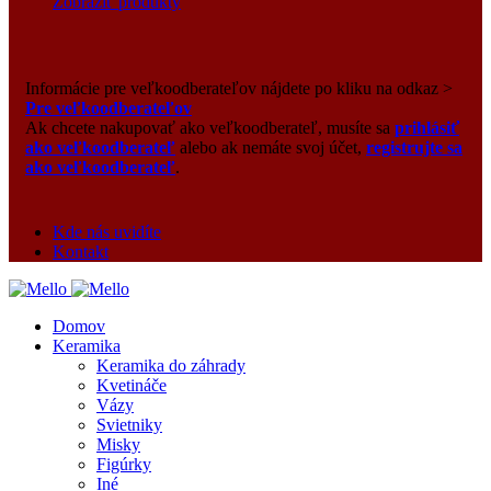
Zobraziť produkty
Informácie pre veľkoodberateľov nájdete po kliku na odkaz >
Pre veľkoodberateľov
Ak chcete nakupovať ako veľkoodberateľ, musíte sa
prihlásiť
ako veľkoodberateľ
alebo ak nemáte svoj účet,
registrujte sa
ako veľkoodberateľ
.
Kde nás uvidíte
Kontakt
Domov
Keramika
Keramika do záhrady
Kvetináče
Vázy
Svietniky
Misky
Figúrky
Iné