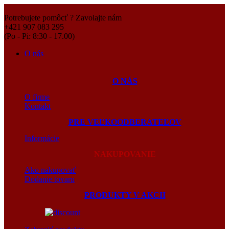
Potrebujete pomôcť ? Zavolajte nám
+421 907 083 295
(Po - Pi: 8:30 - 17.00)
O nás
O NÁS
O firme
Kontakt
PRE VEĽKOODBERATEĽOV
Informácie
NAKUPOVANIE
Ako nakupovať
Dodanie tovaru
PRODUKTY V AKCII