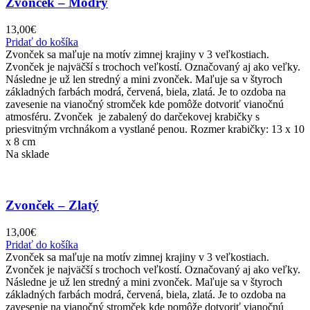
Zvonček – Modrý
13,00
€
Pridať do košíka
Zvonček sa maľuje na motív zimnej krajiny v 3 veľkostiach.
Zvonček je najväčší s trochoch veľkostí. Označovaný aj ako veľky.
Následne je už len stredný a mini zvonček. Maľuje sa v štyroch
základných farbách modrá, červená, biela, zlatá. Je to ozdoba na
zavesenie na vianočný stromček kde pomôže dotvoriť vianočnú
atmosféru. Zvonček je zabalený do darčekovej krabičky s
priesvitným vrchnákom a vystlané penou. Rozmer krabičky: 13 x 10
x 8 cm
Na sklade
Zvonček – Zlatý
13,00
€
Pridať do košíka
Zvonček sa maľuje na motív zimnej krajiny v 3 veľkostiach.
Zvonček je najväčší s trochoch veľkostí. Označovaný aj ako veľky.
Následne je už len stredný a mini zvonček. Maľuje sa v štyroch
základných farbách modrá, červená, biela, zlatá. Je to ozdoba na
zavesenie na vianočný stromček kde pomôže dotvoriť vianočnú