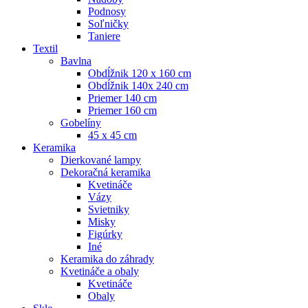
Podnosy
Soľničky
Taniere
Textil
Bavlna
Obdĺžnik 120 x 160 cm
Obdĺžnik 140x 240 cm
Priemer 140 cm
Priemer 160 cm
Gobelíny
45 x 45 cm
Keramika
Dierkované lampy
Dekoračná keramika
Kvetináče
Vázy
Svietniky
Misky
Figúrky
Iné
Keramika do záhrady
Kvetináče a obaly
Kvetináče
Obaly