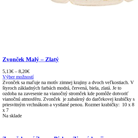
Zvonček Malý – Zlatý
Price
5,13
€
–
8,20
€
range:
Tento
Výber možností
5,13€
produkt
Zvonček sa maľuje na motív zimnej krajiny a dvoch veľkostiach. V
through
má
štyroch základných farbách modrá, červená, biela, zlatá. Je to
8,20€
viacero
ozdoba na zavesenie na vianočný stromček kde pomôže dotvoriť
variantov.
vianočnú atmosféru. Zvonček je zabalený do darčekovej krabičky s
Možnosti
priesvitným vrchnákom a vystlané penou. Rozmer krabičky: 10 x 8
si
x 7
môžete
Na sklade
vybrať
na
stránke
produktu.