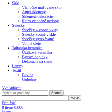
Sklo
Vianočné maľované sklo
Anjel sklenený
Sklenené dekorácie
Retro vianočné ozdoby
Sviečky
Sviečky – vonné kvety
Sviečky vonné v skle
Sviečky vyrezávané
Vonné oleje
Talianska keramika
Úžitková keramika
Bytové doplnky
Dekorácie na stenu
Lampy
Textil
Bavlna
Gobelíny
Vyhľadávať
Search
Prihlásiť
0
items
0,00
€
Menu