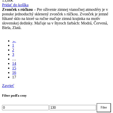
13,00
€
Pridať do košíka
Zvonček s rúčkou
– Pre oživenie zimnej vianočnej atmosféry je v
ponuke jednoduchý sklenený zvonček s rúčkou. Zvonček je jemné
fúkané sklo na ktoré sa ručne maľuje zimná krajinka na motív
slovenskej dedinky. Maľuje sa v štyroch farbách: Modrá, Červená,
Biela, Zlatá.
←
1
2
3
…
14
15
16
17
Zavrieť
Filter podľa ceny
Filter
Minimálna
Maximálna