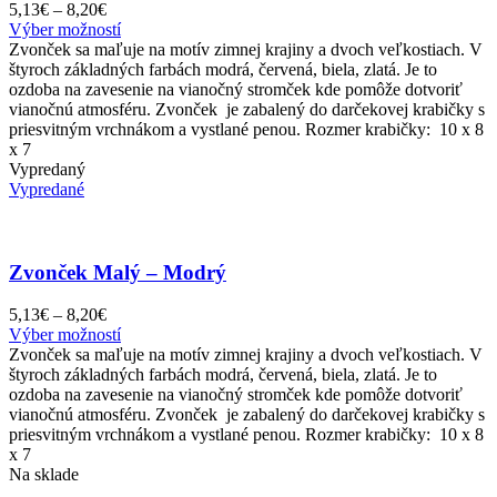
Price
5,13
€
–
8,20
€
range:
Tento
Výber možností
5,13€
produkt
Zvonček sa maľuje na motív zimnej krajiny a dvoch veľkostiach. V
through
má
štyroch základných farbách modrá, červená, biela, zlatá. Je to
8,20€
viacero
ozdoba na zavesenie na vianočný stromček kde pomôže dotvoriť
variantov.
vianočnú atmosféru. Zvonček je zabalený do darčekovej krabičky s
Možnosti
priesvitným vrchnákom a vystlané penou. Rozmer krabičky: 10 x 8
si
x 7
môžete
Vypredaný
vybrať
Vypredané
na
stránke
produktu.
Zvonček Malý – Modrý
Price
5,13
€
–
8,20
€
range:
Tento
Výber možností
5,13€
produkt
Zvonček sa maľuje na motív zimnej krajiny a dvoch veľkostiach. V
through
má
štyroch základných farbách modrá, červená, biela, zlatá. Je to
8,20€
viacero
ozdoba na zavesenie na vianočný stromček kde pomôže dotvoriť
variantov.
vianočnú atmosféru. Zvonček je zabalený do darčekovej krabičky s
Možnosti
priesvitným vrchnákom a vystlané penou. Rozmer krabičky: 10 x 8
si
x 7
môžete
Na sklade
vybrať