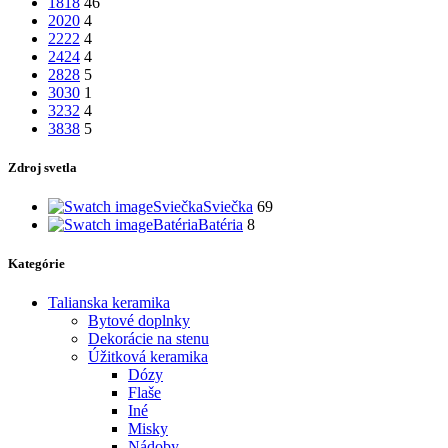
18
18
46
20
20
4
22
22
4
24
24
4
28
28
5
30
30
1
32
32
4
38
38
5
Zdroj svetla
Sviečka
Sviečka
69
Batéria
Batéria
8
Kategórie
Talianska keramika
Bytové doplnky
Dekorácie na stenu
Úžitková keramika
Dózy
Flaše
Iné
Misky
Nádoby