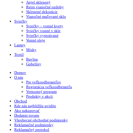
Anjel sklenený
Retro vianočné ozdoby
Sklenené dekorácie
Vianočné maľované sklo
Sviečky
Sviečky – vonné kvety
Sviečky vonné v skle
Sviečky vyrezávané
Vonné oleje
Lampy
Misky
Textil
Bavlna
Gobelíny
Domov
O nás
Pre veľkoodberateľov
Registrácia veľkoodberateľa
Vernostný program
Produkty v akcii
Obchod
Kde nás najbližšie uvidíte
Ako nakupovať
Dodanie tovaru
Všeobecné obchodné podmienky
Reklamačné podmienky
Reklamačný protokol