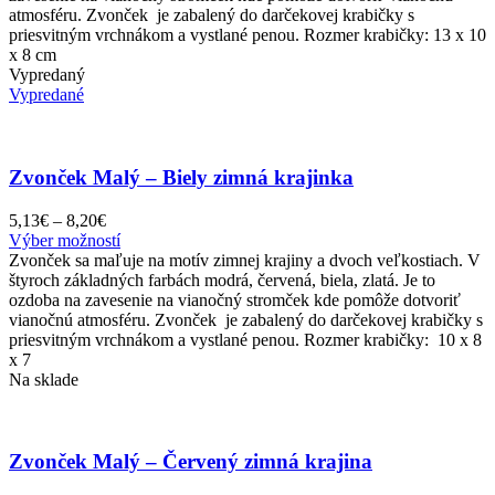
atmosféru. Zvonček je zabalený do darčekovej krabičky s
priesvitným vrchnákom a vystlané penou. Rozmer krabičky: 13 x 10
x 8 cm
Vypredaný
Vypredané
Zvonček Malý – Biely zimná krajinka
Price
5,13
€
–
8,20
€
range:
Tento
Výber možností
5,13€
produkt
Zvonček sa maľuje na motív zimnej krajiny a dvoch veľkostiach. V
through
má
štyroch základných farbách modrá, červená, biela, zlatá. Je to
8,20€
viacero
ozdoba na zavesenie na vianočný stromček kde pomôže dotvoriť
variantov.
vianočnú atmosféru. Zvonček je zabalený do darčekovej krabičky s
Možnosti
priesvitným vrchnákom a vystlané penou. Rozmer krabičky: 10 x 8
si
x 7
môžete
Na sklade
vybrať
na
stránke
produktu.
Zvonček Malý – Červený zimná krajina