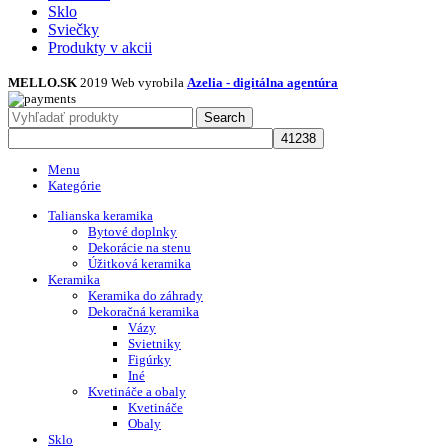
Sklo
Sviečky
Produkty v akcii
MELLO.SK
2019 Web vyrobila
Azelia - digitálna agentúra
Search
Menu
Kategórie
Talianska keramika
Bytové doplnky
Dekorácie na stenu
Úžitková keramika
Keramika
Keramika do záhrady
Dekoračná keramika
Vázy
Svietniky
Figúrky
Iné
Kvetináče a obaly
Kvetináče
Obaly
Sklo