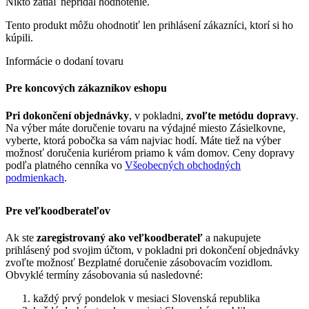
Nikto zatiaľ nepridal hodnotenie.
Tento produkt môžu ohodnotiť len prihlásení zákazníci, ktorí si ho
kúpili.
Informácie o dodaní tovaru
Pre koncových zákazníkov eshopu
Pri dokončení objednávky
, v pokladni,
zvoľte metódu dopravy
.
Na výber máte doručenie tovaru na výdajné miesto Zásielkovne,
vyberte, ktorá pobočka sa vám najviac hodí. Máte tiež na výber
možnosť doručenia kuriérom priamo k vám domov. Ceny dopravy
podľa platného cenníka vo
Všeobecných obchodných
podmienkach
.
Pre veľkoodberateľov
Ak ste
zaregistrovaný ako veľkoodberateľ
a nakupujete
prihlásený pod svojim účtom, v pokladni pri dokončení objednávky
zvoľte možnosť Bezplatné doručenie zásobovacím vozidlom.
Obvyklé termíny zásobovania sú nasledovné:
každý prvý pondelok v mesiaci Slovenská republika