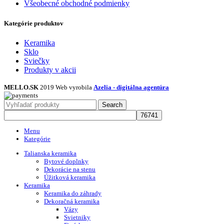
Všeobecné obchodné podmienky
Kategórie produktov
Keramika
Sklo
Sviečky
Produkty v akcii
MELLO.SK
2019 Web vyrobila
Azelia - digitálna agentúra
Search
Menu
Kategórie
Talianska keramika
Bytové doplnky
Dekorácie na stenu
Úžitková keramika
Keramika
Keramika do záhrady
Dekoračná keramika
Vázy
Svietniky