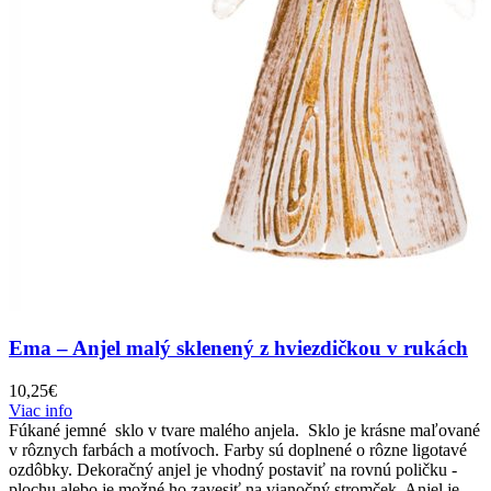
Ema – Anjel malý sklenený z hviezdičkou v rukách
10,25
€
Viac info
Fúkané jemné sklo v tvare malého anjela. Sklo je krásne maľované
v rôznych farbách a motívoch. Farby sú doplnené o rôzne ligotavé
ozdôbky. Dekoračný anjel je vhodný postaviť na rovnú poličku -
plochu alebo je možné ho zavesiť na vianočný stromček. Anjel je