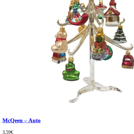
McQeen – Auto
3,59
€