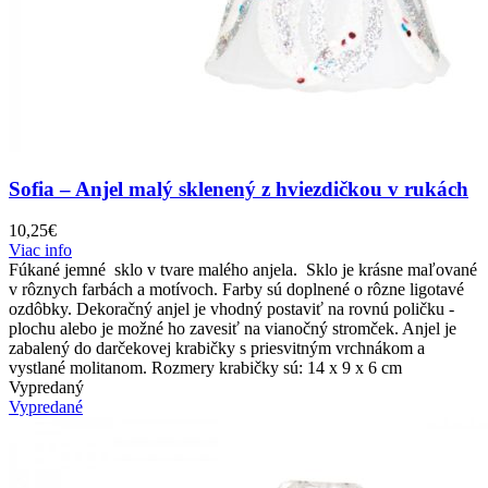
Sofia – Anjel malý sklenený z hviezdičkou v rukách
10,25
€
Viac info
Fúkané jemné sklo v tvare malého anjela. Sklo je krásne maľované
v rôznych farbách a motívoch. Farby sú doplnené o rôzne ligotavé
ozdôbky. Dekoračný anjel je vhodný postaviť na rovnú poličku -
plochu alebo je možné ho zavesiť na vianočný stromček. Anjel je
zabalený do darčekovej krabičky s priesvitným vrchnákom a
vystlané molitanom. Rozmery krabičky sú: 14 x 9 x 6 cm
Vypredaný
Vypredané