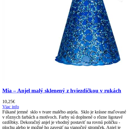
Mia – Anjel malý sklenený z hviezdičkou v rukách
10,25
€
Viac info
Fúkané jemné sklo v tvare malého anjela. Sklo je krásne maľované
v rôznych farbách a motívoch. Farby sú doplnené o rôzne ligotavé
ozdôbky. Dekoračný anjel je vhodný postaviť na rovnú poličku -
plochu alebo je možné ho zavesiť na vianočný stromček. Anjel je