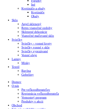
Figúrky
Iné
Kvetináče a obaly
Kvetináče
Obaly
Sklo
Anjel sklenený
Retro vianočné ozdoby
Sklenené dekorácie
Vianočné maľované sklo
Sviečky
Sviečky – vonné kvety
Sviečky vonné v skle
Sviečky vyrezávané
Vonné oleje
Lampy
Misky
Textil
Bavlna
Gobelíny
Domov
O nás
Pre veľkoodberateľov
Registrácia veľkoodberateľa
Vernostný program
Produkty v akcii
Obchod