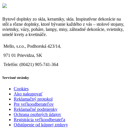
Bytové doplnky zo skla, keramiky, skla. Inspiratívne dekorácie na
stôl a rôzne doplnky, ktoré bývanie každého z vás – stolové stojany,
svietniky, vázy, poháre, lampy, misy, záhradné dekorácie, svietniky,
umelé kvety a kvetináče.
Mello, s.r.o., Podhorská 423/14,
971 01 Prievidza, SK
Telefón: (00421) 905-741-364
Servisné stránky
Cookies
Ako nakupovať
Reklamačný protokol
Pre veľkoodberateľov
Reklamačné podmienky
Ochrana osobných údajov
Registrácia veľkoodberateľa
Odstúpenie od kúpnej zmluvy