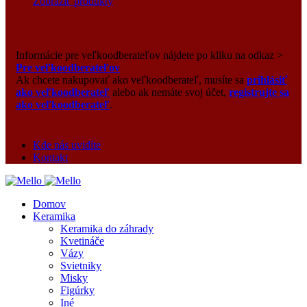
Zobraziť produkty
Informácie pre veľkoodberateľov nájdete po kliku na odkaz >
Pre veľkoodberateľov
Ak chcete nakupovať ako veľkoodberateľ, musíte sa
prihlásiť
ako veľkoodberateľ
alebo ak nemáte svoj účet,
registrujte sa
ako veľkoodberateľ
.
Kde nás uvidíte
Kontakt
Domov
Keramika
Keramika do záhrady
Kvetináče
Vázy
Svietniky
Misky
Figúrky
Iné