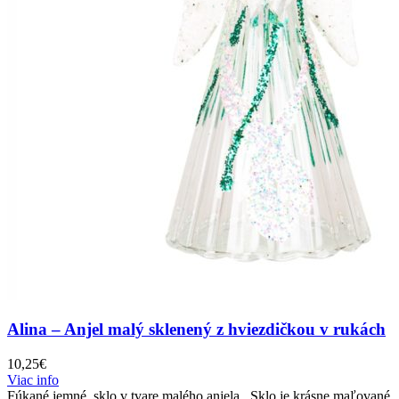
Alina – Anjel malý sklenený z hviezdičkou v rukách
10,25
€
Viac info
Fúkané jemné sklo v tvare malého anjela. Sklo je krásne maľované