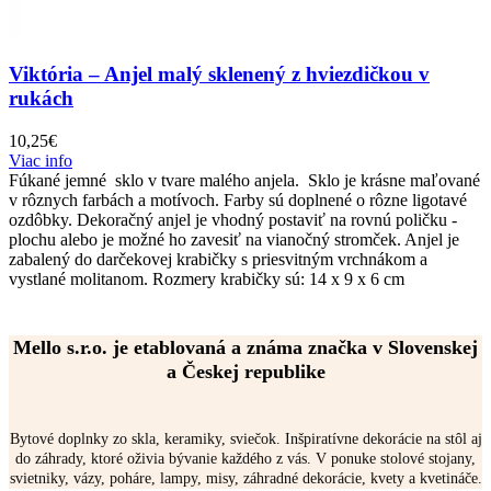
Viktória – Anjel malý sklenený z hviezdičkou v
rukách
10,25
€
Viac info
Fúkané jemné sklo v tvare malého anjela. Sklo je krásne maľované
v rôznych farbách a motívoch. Farby sú doplnené o rôzne ligotavé
ozdôbky. Dekoračný anjel je vhodný postaviť na rovnú poličku -
plochu alebo je možné ho zavesiť na vianočný stromček. Anjel je
zabalený do darčekovej krabičky s priesvitným vrchnákom a
vystlané molitanom. Rozmery krabičky sú: 14 x 9 x 6 cm
Mello s.r.o. je etablovaná a známa značka v Slovenskej
a Českej republike
Bytové doplnky zo skla, keramiky, sviečok. Inšpiratívne dekorácie na stôl aj
do záhrady, ktoré oživia bývanie každého z vás. V ponuke stolové stojany,
svietniky, vázy, poháre, lampy, misy, záhradné dekorácie, kvety a kvetináče.