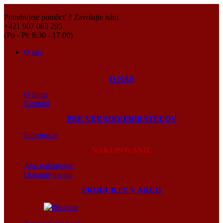
Potrebujete pomôcť ? Zavolajte nám
+421 907 083 295
(Po - Pi: 8:30 - 17.00)
O nás
O NÁS
O firme
Kontakt
PRE VEĽKOODBERATEĽOV
Informácie
NAKUPOVANIE
Ako nakupovať
Dodanie tovaru
PRODUKTY V AKCII