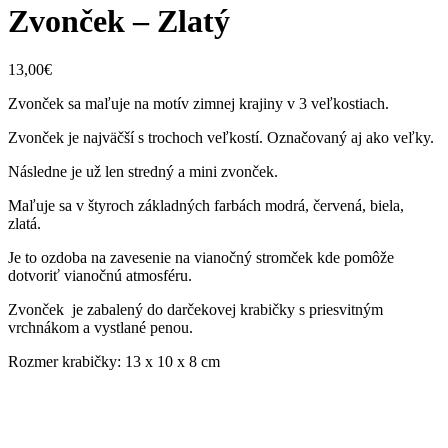
Zvonček – Zlatý
13,00
€
Zvonček sa maľuje na motív zimnej krajiny v 3 veľkostiach.
Zvonček je najväčší s trochoch veľkostí. Označovaný aj ako veľky.
Následne je už len stredný a mini zvonček.
Maľuje sa v štyroch základných farbách modrá, červená, biela,
zlatá.
Je to ozdoba na zavesenie na vianočný stromček kde pomôže
dotvoriť vianočnú atmosféru.
Zvonček je zabalený do darčekovej krabičky s priesvitným
vrchnákom a vystlané penou.
Rozmer krabičky: 13 x 10 x 8 cm