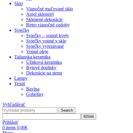
Sklo
Vianočné maľované sklo
Anjel sklenený
Sklenené dekorácie
Retro vianočné ozdoby
Sviečky
Sviečky – vonné kvety
Sviečky vonné v skle
Sviečky vyrezávané
Vonné oleje
Talianska keramika
Úžitková keramika
Bytové doplnky
Dekorácie na stenu
Lampy
Textil
Bavlna
Gobelíny
Vyhľadávať
Search
Prihlásiť
0
items
0,00
€
Menu