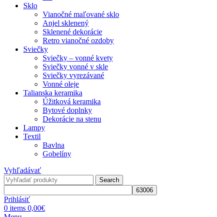
Sklo
Vianočné maľované sklo
Anjel sklenený
Sklenené dekorácie
Retro vianočné ozdoby
Sviečky
Sviečky – vonné kvety
Sviečky vonné v skle
Sviečky vyrezávané
Vonné oleje
Talianska keramika
Úžitková keramika
Bytové doplnky
Dekorácie na stenu
Lampy
Textil
Bavlna
Gobelíny
Vyhľadávať
Search
Prihlásiť
0
items
0,00
€
Menu