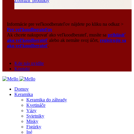
Zobraziť produkty
Informácie pre veľkoodberateľov nájdete po kliku na odkaz >
Pre veľkoodberateľov
Ak chcete nakupovať ako veľkoodberateľ, musíte sa
prihlásiť
ako veľkoodberateľ
alebo ak nemáte svoj účet,
registrujte sa
ako veľkoodberateľ
.
Kde nás uvidíte
Kontakt
Domov
Keramika
Keramika do záhrady
Kvetináče
Vázy
Svietniky
Misky
Figúrky
Iné