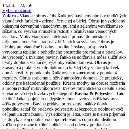
Price
14,35
€
–
22,55
€
Tento
range:
Výber možností
produkt
14,35€
Zafaro -
Vianoce obrus - Obdĺžnikový bavlnený obrus v tradičných
má
through
vianočných farbách - zelenej, červenej a bielej. Obrus je vyzdobený
viacero
22,55€
krásnymi červenými vianočnými guľami a zelenými vetvičkami so
variantov.
šiškami, čo vytvára atmosféru radosti a očakávania vianočných
Možnosti
sviatkov. Motív vianočných dekorácií prináša do miestnosti
si
príjemnú atmosféru a radosť z blížiacich sa sviatkov. Obrus je
môžete
ideálny pre vianočné hostiny a rodinné oslavy, prispieva k
vybrať
vytvoreniu teplého a pohodlného prostredia pre rodinu a priateľov.
na
Je vyrobený z kvalitnej bavlny, ľahko sa udržiava a môže slúžiť ako
stránke
trvalý doplnok vianočnej výzdoby vášho domova.
Obrus
je
produktu.
krásnym a praktickým doplnkom do každej izby v ktorej koľvek
domácnosti. V ponuke obdĺžnikových rozmerov sú v ponuke 4
rozmery. Obrus spríjemní a oživý atmosféru domova. Je praktický,
odolný pre každodenné použitie. Krásne motívy na obruse rozžiaria
a urobia radosť milovníkom leta, kvetov romantického detailu alebo
kaviarne všetkých vekových kategórií.
Bavlna & Polyester
- Táto
textilná látka spojuje to najlepšie z oboch svetov - 60% bavlny a
40% polyesteru. Bavlna pridáva prirodzený, mäkký dotyk a
pohodlie, zatiaľ čo prídavok polyesteru zabezpečuje odolnosť voči
ošúpaniu a zmačkaniu. Výsledkom je látka, ktorá je nielen príjemná
na dotyk, ale aj odolná voči opotrebovaniu, čo ju robí ideálnou
voľbou pre rôzne textilné aplikácie - od odevov po domáce