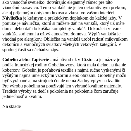
si
ako vianočné svetielko, dotvárajúc elegantný rámec pre túto
môžete
vianočnú krasavicu. Tento vankúš nie je len dekoratívnym prvkom,
vybrať
ale aj príjemným dotykom luxusu a vkusu vo vašom interiéri.
na
Návliečka
je krásnym a praktickým doplnkom do každej izby. V
stránke
ponuke je návliečka, ktorú si môžete dať na vankúš, ktorý už máte
produktu.
doma alebo dať do košíka kompletný vankúš. Dekorácia v tvare
vankúša spríjemní a oživý atmosféru domova. Výplň vankúša je
vhodná pre alergikov. Obliečka na vankúš urobí radosť milovníkom
dekorácii a vianočných sviatkov všetkých vekových kategórií. V
spodnej časti sa náchádza zips.
Gobelín alebo Tapiserie
- má pôvod už v 16.stor. a jej názov je
podľa francúzkej rodiny Gobelinovcov, ktorá mala dielne na tkanie
kobercov. Gobelín je poťahová textília s najmä ručne vytkanými či
vyšitými najmä umeleckými vzormi alebo obrazmi. Gobelíny možu
byť vyrábané aj na strojoch čo ale nemá žiadny vplyv na kvalitu.
Pre výrobu gobelínu sa používajú len vybrané kvalitné materialy.
Tradicia výroby sa dedí s pokolenia na pokolenie čom zaručuje
jedinečnosť a kvalitu.
Na sklade