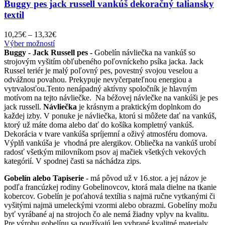
Buggy pes jack russell vankúš dekoračný taliansky
textil
Price
10,25
€
–
13,32
€
Tento
range:
Výber možností
produkt
10,25€
Buggy - Jack Russell pes -
Gobelín návliečka na vankúš so
má
through
strojovým vyšitím obľubeného poľovníckeho psíka jacka. Jack
viacero
13,32€
Russel teriér je malý poľovný pes, povestný svojou veselou a
variantov.
odvážnou povahou. Prekypuje nevyčerpateľnou energiou a
Možnosti
vytrvalosťou.Tento nenápadný aktívny spoločník je hlavným
si
motívom na tejto návliečke. Na béžovej návlečke na vankúši je pes
môžete
jack russell.
Návliečka
je krásnym a praktickým doplnkom do
vybrať
každej izby. V ponuke je návliečka, ktorú si môžete dať na vankúš,
na
ktorý už máte doma alebo dať do košíka kompletný vankúš.
stránke
Dekorácia v tvare vankúša spríjemní a oživý atmosféru domova.
produktu.
Výplň vankúša je vhodná pre alergikov. Obliečka na vankúš urobí
radosť všetkým milovníkom psov aj mačiek všetkých vekových
kategórií. V spodnej časti sa náchádza zips.
Gobelín alebo Tapiserie
- má pôvod už v 16.stor. a jej názov je
podľa francúzkej rodiny Gobelinovcov, ktorá mala dielne na tkanie
kobercov. Gobelín je poťahová textília s najmä ručne vytkanými či
vyšitými najmä umeleckými vzormi alebo obrazmi. Gobelíny možu
byť vyrábané aj na strojoch čo ale nemá žiadny vplyv na kvalitu.
Pre výrobu gobelínu sa používajú len vybrané kvalitné materialy.