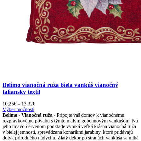
Belimo vianočná ruža biela vankúš vianočný
taliansky textil
Price
10,25
€
–
13,32
€
Tento
range:
Výber možností
produkt
10,25€
Belimo - Vianočná ruža -
Pripojte váš domov k vianočnému
má
through
rozprávkovému pôvabu s týmto malým gobelínovým vankúšom. Na
viacero
13,32€
jeho tmavo-červenom podklade vyniká veľká krásna vianočná ruža
variantov.
v bielej jemnosti, sprevádzaná konárikmi jarabiny, ktoré pridávajú
Možnosti
dotyk prírodného nádychu. Zlatý dekor po stranách vankúša sa mihá