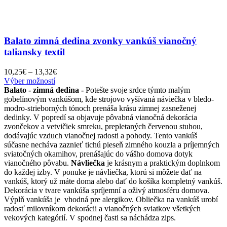
Balato zimná dedina zvonky vankúš vianočný
taliansky textil
Price
10,25
€
–
13,32
€
Tento
range:
Výber možností
produkt
10,25€
Balato - zimná dedina -
Potešte svoje srdce týmto malým
má
through
gobelínovým vankúšom, kde strojovo vyšívaná náviečka v bledo-
viacero
13,32€
modro-strieborných tónoch prenáša krásu zimnej zasneženej
variantov.
dedinky. V popredí sa objavuje pôvabná vianočná dekorácia
Možnosti
zvončekov a vetvičiek smreku, prepletaných červenou stuhou,
si
dodávajúc vzduch vianočnej radosti a pohody. Tento vankúš
môžete
súčasne necháva zaznieť tichú pieseň zimného kouzla a príjemných
vybrať
sviatočných okamihov, prenášajúc do vášho domova dotyk
na
vianočného pôvabu.
Návliečka
je krásnym a praktickým doplnkom
stránke
do každej izby. V ponuke je návliečka, ktorú si môžete dať na
produktu.
vankúš, ktorý už máte doma alebo dať do košíka kompletný vankúš.
Dekorácia v tvare vankúša spríjemní a oživý atmosféru domova.
Výplň vankúša je vhodná pre alergikov. Obliečka na vankúš urobí
radosť milovníkom dekorácii a vianočných sviatkov všetkých
vekových kategórií. V spodnej časti sa náchádza zips.