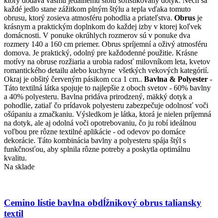
ktorý dodáva vášmu jedálnemu stolu sofistikovaný dotyk. Nech sa
si
každé jedlo stane zážitkom plným štýlu a tepla vďaka tomuto
môžete
obrusu, ktorý zosieva atmosféru pohodlia a priateľstva.
Obrus
je
vybrať
krásnym a praktickým doplnkom do každej izby v ktorej koľvek
na
domácnosti. V ponuke okrúhlych rozmerov sú v ponuke dva
stránke
rozmery 140 a 160 cm priemer. Obrus spríjemní a oživý atmosféru
produktu.
domova. Je praktický, odolný pre každodenné použitie. Krásne
motívy na obruse rozžiaria a urobia radosť milovníkom leta, kvetov
romantického detailu alebo kuchyne všetkých vekových kategórií.
Okraj je obšitý červeným pásikom cca 1 cm..
Bavlna & Polyester
-
Táto textilná látka spojuje to najlepšie z oboch svetov - 60% bavlny
a 40% polyesteru. Bavlna pridáva prirodzený, mäkký dotyk a
pohodlie, zatiaľ čo prídavok polyesteru zabezpečuje odolnosť voči
ošúpaniu a zmačkaniu. Výsledkom je látka, ktorá je nielen príjemná
na dotyk, ale aj odolná voči opotrebovaniu, čo ju robí ideálnou
voľbou pre rôzne textilné aplikácie - od odevov po domáce
dekorácie. Táto kombinácia bavlny a polyesteru spája štýl s
funkčnosťou, aby splnila rôzne potreby a poskytla optimálnu
kvalitu.
Na sklade
Cemino lístie bavlna obdĺžnikový obrus taliansky
textil