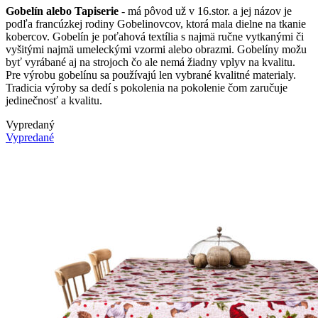
Gobelín alebo Tapiserie
- má pôvod už v 16.stor. a jej názov je
podľa francúzkej rodiny Gobelinovcov, ktorá mala dielne na tkanie
kobercov. Gobelín je poťahová textília s najmä ručne vytkanými či
vyšitými najmä umeleckými vzormi alebo obrazmi. Gobelíny možu
byť vyrábané aj na strojoch čo ale nemá žiadny vplyv na kvalitu.
Pre výrobu gobelínu sa používajú len vybrané kvalitné materialy.
Tradicia výroby sa dedí s pokolenia na pokolenie čom zaručuje
jedinečnosť a kvalitu.
Vypredaný
Vypredané