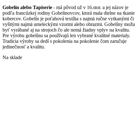
Gobelín alebo Tapiserie
- má pôvod už v 16.stor. a jej názov je
podľa francúzkej rodiny Gobelinovcov, ktorá mala dielne na tkanie
kobercov. Gobelín je poťahová textília s najmä ručne vytkanými či
vyšitými najmä umeleckými vzormi alebo obrazmi. Gobelíny možu
byť vyrábané aj na strojoch čo ale nemá žiadny vplyv na kvalitu.
Pre výrobu gobelínu sa používajú len vybrané kvalitné materialy.
Tradicia výroby sa dedí s pokolenia na pokolenie čom zaručuje
jedinečnosť a kvalitu.
Na sklade