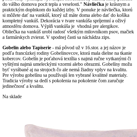
si
do vášho domova pocit tepla a veselosti."
Návliečka
je krásnym a
môžete
praktickým doplnkom do každej izby. V ponuke je návliečka, ktorú
vybrať
si môžete dať na vankúš, ktorý už máte doma alebo dať do košíka
na
kompletný vankúš. Dekorácia v tvare vankúša spríjemní a oživý
stránke
atmosféru domova. Výplň vankúša je vhodná pre alergikov.
produktu.
Obliečka na vankúš urobí radosť všetkým milovníkom psov, mačiek
a farmárskych zvierat. V spodnej časti sa náchádza zips.
Gobelín alebo Tapiserie
- má pôvod už v 16.stor. a jej názov je
podľa francúzkej rodiny Gobelinovcov, ktorá mala dielne na tkanie
kobercov. Gobelín je poťahová textília s najmä ručne vytkanými či
vyšitými najmä umeleckými vzormi alebo obrazmi. Gobelíny možu
byť vyrábané aj na strojoch čo ale nemá žiadny vplyv na kvalitu.
Pre výrobu gobelínu sa používajú len vybrané kvalitné materialy.
Tradicia výroby sa dedí s pokolenia na pokolenie čom zaručuje
jedinečnosť a kvalitu.
Na sklade