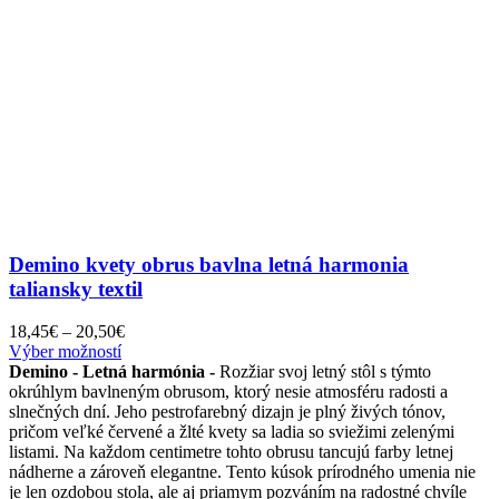
Demino kvety obrus bavlna letná harmonia
taliansky textil
Price
18,45
€
–
20,50
€
Tento
range:
Výber možností
produkt
18,45€
Demino - Letná harmónia -
Rozžiar svoj letný stôl s týmto
má
through
okrúhlym bavlneným obrusom, ktorý nesie atmosféru radosti a
viacero
20,50€
slnečných dní. Jeho pestrofarebný dizajn je plný živých tónov,
variantov.
pričom veľké červené a žlté kvety sa ladia so sviežimi zelenými
Možnosti
listami. Na každom centimetre tohto obrusu tancujú farby letnej
si
nádherne a zároveň elegantne. Tento kúsok prírodného umenia nie
môžete
je len ozdobou stola, ale aj priamym pozváním na radostné chvíle