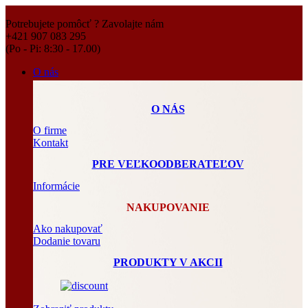
Potrebujete pomôcť ? Zavolajte nám
+421 907 083 295
(Po - Pi: 8:30 - 17.00)
O nás
O NÁS
O firme
Kontakt
PRE VEĽKOODBERATEĽOV
Informácie
NAKUPOVANIE
Ako nakupovať
Dodanie tovaru
PRODUKTY V AKCII