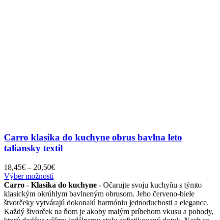
Carro klasika do kuchyne obrus bavlna leto
taliansky textil
Price
18,45
€
–
20,50
€
Tento
range:
Výber možností
produkt
18,45€
Carro - Klasika do kuchyne -
Očarujte svoju kuchyňu s týmto
má
through
klasickým okrúhlym bavlneným obrusom. Jeho červeno-biele
viacero
20,50€
štvorčeky vytvárajú dokonalú harmóniu jednoduchosti a elegance.
variantov.
Každý štvorček na ňom je akoby malým príbehom vkusu a pohody,
Možnosti