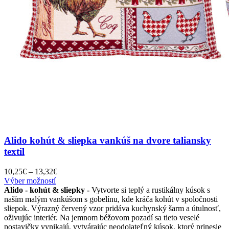
Alido kohút & sliepka vankúš na dvore taliansky
textil
Price
10,25
€
–
13,32
€
Tento
range:
Výber možností
produkt
10,25€
Alido - kohút & sliepky -
Vytvorte si teplý a rustikálny kúsok s
má
through
naším malým vankúšom s gobelínu, kde kráča kohút v spoločnosti
viacero
13,32€
sliepok. Výrazný červený vzor pridáva kuchynský šarm a útulnosť,
variantov.
oživujúc interiér. Na jemnom béžovom pozadí sa tieto veselé
Možnosti
postavičky vynikajú, vytvárajúc neodolateľný kúsok, ktorý prinesie