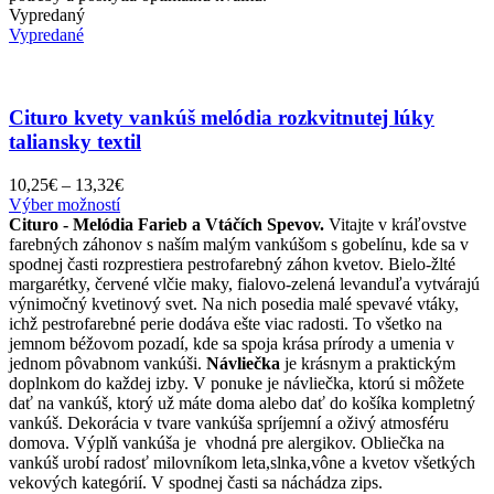
Vypredaný
Vypredané
Cituro kvety vankúš melódia rozkvitnutej lúky
taliansky textil
Price
10,25
€
–
13,32
€
Tento
range:
Výber možností
produkt
10,25€
Cituro - Melódia Farieb a Vtáčích Spevov.
Vitajte v kráľovstve
má
through
farebných záhonov s naším malým vankúšom s gobelínu, kde sa v
viacero
13,32€
spodnej časti rozprestiera pestrofarebný záhon kvetov. Bielo-žlté
variantov.
margarétky, červené vlčie maky, fialovo-zelená levanduľa vytvárajú
Možnosti
výnimočný kvetinový svet. Na nich posedia malé spevavé vtáky,
si
ichž pestrofarebné perie dodáva ešte viac radosti. To všetko na
môžete
jemnom béžovom pozadí, kde sa spoja krása prírody a umenia v
vybrať
jednom pôvabnom vankúši.
Návliečka
je krásnym a praktickým
na
doplnkom do každej izby. V ponuke je návliečka, ktorú si môžete
stránke
dať na vankúš, ktorý už máte doma alebo dať do košíka kompletný
produktu.
vankúš. Dekorácia v tvare vankúša spríjemní a oživý atmosféru
domova. Výplň vankúša je vhodná pre alergikov. Obliečka na
vankúš urobí radosť milovníkom leta,slnka,vône a kvetov všetkých
vekových kategórií. V spodnej časti sa náchádza zips.