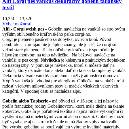
Alfi Corgi pes vankúš dekoračný gobelín taliansky
textil
Price
10,25
€
–
13,32
€
Tento
range:
Výber možností
produkt
10,25€
Alfi - Corgi welsh pes -
Gobelín návliečka na vankúš so strojovým
má
through
vyšitím obľubeného kráľovského psíka corgi-ho.
viacero
13,32€
Corgi je plemeno pasúceho sa dobytka, oviec a koní. Pôvod
variantov.
pembroke a cardigan nie je úplne známy, ale je isté, že corgi sú
Možnosti
veľmi staré plemeno. Tento obľúbený kráľovský spoločník je
si
hlavným motívom na tejto návliečke. Na béžovej návlečke na
môžete
vankúši je pes corgi.
Návliečka
je krásnym a praktickým doplnkom
vybrať
do každej izby. V ponuke je návliečka, ktorú si môžete dať na
na
vankúš, ktorý už máte doma alebo dať do košíka kompletný vankúš.
stránke
Dekorácia v tvare vankúša spríjemní a oživý atmosféru domova.
produktu.
Výplň vankúša je vhodná pre alergikov. Obliečka na vankúš urobí
radosť všetkým milovníkom psov aj mačiek všetkých vekových
kategórií. V spodnej časti sa náchádza zips.
Gobelín alebo Tapiserie
- má pôvod už v 16.stor. a jej názov je
podľa francúzkej rodiny Gobelinovcov, ktorá mala dielne na tkanie
kobercov. Gobelín je poťahová textília s najmä ručne vytkanými či
vyšitými najmä umeleckými vzormi alebo obrazmi. Gobelíny možu
byť vyrábané aj na strojoch čo ale nemá žiadny vplyv na kvalitu.
Pre výrobu gobelínu sa používajú len vybrané kvalitné materialy.