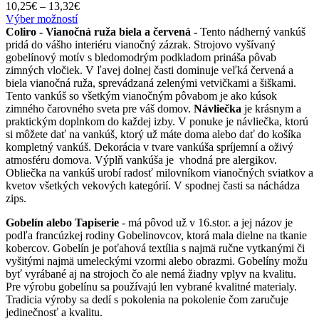
Price
10,25
€
–
13,32
€
Tento
range:
Výber možností
produkt
10,25€
Coliro - Vianočná ruža biela a červená -
Tento nádherný vankúš
má
through
pridá do vášho interiéru vianočný zázrak. Strojovo vyšívaný
viacero
13,32€
gobelínový motív s bledomodrým podkladom prináša pôvab
variantov.
zimných vločiek. V ľavej dolnej časti dominuje veľká červená a
Možnosti
biela vianočná ruža, sprevádzaná zelenými vetvičkami a šiškami.
si
Tento vankúš so všetkým vianočným pôvabom je ako kúsok
môžete
zimného čarovného sveta pre váš domov.
Návliečka
je krásnym a
vybrať
praktickým doplnkom do každej izby. V ponuke je návliečka, ktorú
na
si môžete dať na vankúš, ktorý už máte doma alebo dať do košíka
stránke
kompletný vankúš. Dekorácia v tvare vankúša spríjemní a oživý
produktu.
atmosféru domova. Výplň vankúša je vhodná pre alergikov.
Obliečka na vankúš urobí radosť milovníkom vianočných sviatkov a
kvetov všetkých vekových kategórií. V spodnej časti sa náchádza
zips.
Gobelín alebo Tapiserie
- má pôvod už v 16.stor. a jej názov je
podľa francúzkej rodiny Gobelinovcov, ktorá mala dielne na tkanie
kobercov. Gobelín je poťahová textília s najmä ručne vytkanými či
vyšitými najmä umeleckými vzormi alebo obrazmi. Gobelíny možu
byť vyrábané aj na strojoch čo ale nemá žiadny vplyv na kvalitu.
Pre výrobu gobelínu sa používajú len vybrané kvalitné materialy.
Tradicia výroby sa dedí s pokolenia na pokolenie čom zaručuje
jedinečnosť a kvalitu.