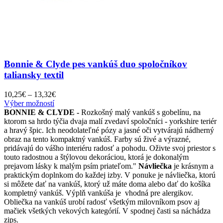
Bonnie & Clyde pes vankúš duo spoločníkov
taliansky textil
Price
10,25
€
–
13,32
€
Tento
range:
Výber možností
produkt
10,25€
BONNIE & CLYDE -
Rozkošný malý vankúš s gobelínu, na
má
through
ktorom sa hrdo týčia dvaja malí zvedaví spoločníci - yorkshire teriér
viacero
13,32€
a hravý špic. Ich neodolateľné pózy a jasné oči vytvárajú nádherný
variantov.
obraz na tento kompaktný vankúš. Farby sú živé a výrazné,
Možnosti
pridávajú do vášho interiéru radosť a pohodu. Oživte svoj priestor s
si
touto radostnou a štýlovou dekoráciou, ktorá je dokonalým
môžete
prejavom lásky k malým psím priateľom."
Návliečka
je krásnym a
vybrať
praktickým doplnkom do každej izby. V ponuke je návliečka, ktorú
na
si môžete dať na vankúš, ktorý už máte doma alebo dať do košíka
stránke
kompletný vankúš. Výplň vankúša je vhodná pre alergikov.
produktu.
Obliečka na vankúš urobí radosť všetkým milovníkom psov aj
mačiek všetkých vekových kategórií. V spodnej časti sa náchádza
zips.