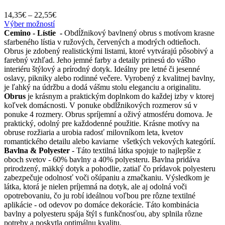
Price
14,35
€
–
22,55
€
Tento
range:
Výber možností
produkt
14,35€
Cemino - Lístie -
Obdĺžnikový bavlnený obrus s motívom krasne
má
through
sfarbeného lístia v ružových, červených a modrých odtieňoch.
viacero
22,55€
Obrus je zdobený realistickými listami, ktoré vytvárajú pôsobivý a
variantov.
farebný vzhľad. Jeho jemné farby a detaily prinesú do vášho
Možnosti
interiéru štýlový a prírodný dotyk. Ideálny pre letné či jesenné
si
oslavy, pikniky alebo rodinné večere. Vyrobený z kvalitnej bavlny,
môžete
je ľahký na údržbu a dodá vášmu stolu eleganciu a originalitu.
vybrať
Obrus
je krásnym a praktickým doplnkom do každej izby v ktorej
na
koľvek domácnosti. V ponuke obdĺžnikových rozmerov sú v
stránke
ponuke 4 rozmery. Obrus spríjemní a oživý atmosféru domova. Je
produktu.
praktický, odolný pre každodenné použitie. Krásne motívy na
obruse rozžiaria a urobia radosť milovníkom leta, kvetov
romantického detailu alebo kaviarne všetkých vekových kategórií.
Bavlna & Polyester
- Táto textilná látka spojuje to najlepšie z
oboch svetov - 60% bavlny a 40% polyesteru. Bavlna pridáva
prirodzený, mäkký dotyk a pohodlie, zatiaľ čo prídavok polyesteru
zabezpečuje odolnosť voči ošúpaniu a zmačkaniu. Výsledkom je
látka, ktorá je nielen príjemná na dotyk, ale aj odolná voči
opotrebovaniu, čo ju robí ideálnou voľbou pre rôzne textilné
aplikácie - od odevov po domáce dekorácie. Táto kombinácia
bavlny a polyesteru spája štýl s funkčnosťou, aby splnila rôzne
potreby a poskytla optimálnu kvalitu.