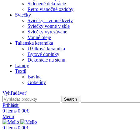
Sklenené dekorácie
Retro vianočné ozdoby
Sviečky
Sviečky – vonné kvety
Sviečky vonné v skle
Sviečky vyrezávané
Vonné oleje
Talianska keramika
Úžitková keramika
Bytové doplnky
Dekorácie na stenu
Lampy
Textil
Bavlna
Gobelíny
Vyhľadávať
Search
Prihlásiť
0
items
0,00
€
Menu
0
items
0,00
€