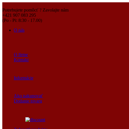
Potrebujete pomôcť ? Zavolajte nám
+421 907 083 295
(Po - Pi: 8:30 - 17.00)
O nás
O firme
Kontakt
Informácie
Ako nakupovať
Dodanie tovaru