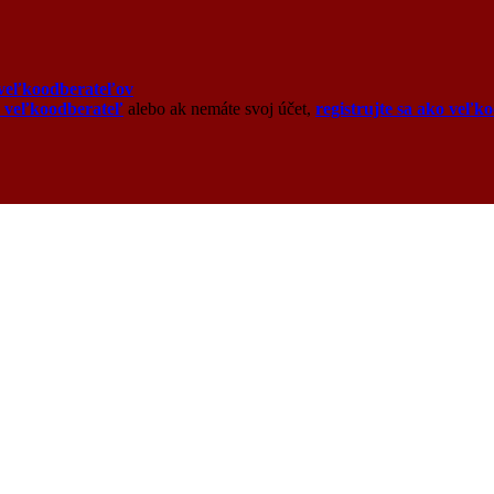
veľkoodberateľov
o veľkoodberateľ
alebo ak nemáte svoj účet,
registrujte sa ako veľk