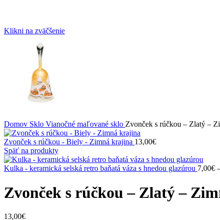
Klikni na zväčšenie
Domov
Sklo
Vianočné maľované sklo
Zvonček s rúčkou – Zlatý – Z
Zvonček s rúčkou - Biely - Zimná krajina
13,00
€
Späť na produkty
Kulka - keramická selská retro baňatá váza s hnedou glazúrou
7,00
€
Zvonček s rúčkou – Zlatý – Zim
13,00
€