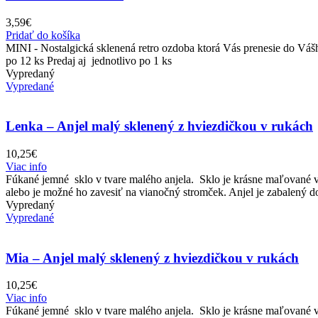
3,59
€
Pridať do košíka
MINI - Nostalgická sklenená retro ozdoba ktorá Vás prenesie do Vá
po 12 ks Predaj aj jednotlivo po 1 ks
Vypredaný
Vypredané
Lenka – Anjel malý sklenený z hviezdičkou v rukách
10,25
€
Viac info
Fúkané jemné sklo v tvare malého anjela. Sklo je krásne maľované v
alebo je možné ho zavesiť na vianočný stromček. Anjel je zabalený 
Vypredaný
Vypredané
Mia – Anjel malý sklenený z hviezdičkou v rukách
10,25
€
Viac info
Fúkané jemné sklo v tvare malého anjela. Sklo je krásne maľované v