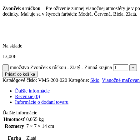
Zvonček s rúčkou
– Pre oživenie zimnej vianočnej atmosféry je v p
dedinky. Maľuje sa v štyroch farbách: Modrá, Červená, Biela, Zlatá.
Na sklade
13,00
€
množstvo Zvonček s rúčkou - Zlatý - Zimná krajina
Pridať do košíka
Katalógové číslo:
VMS-200-020
Kategórie:
Sklo
,
Vianočné maľovan
Ďalšie informácie
Recenzie (0)
Informácie o dodaní tovaru
Ďalšie informácie
Hmotnosť
0,055 kg
Rozmery
7 × 7 × 14 cm
Farba
Zlatá