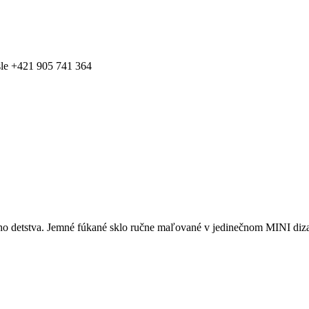
ísle +421 905 741 364
šho detstva. Jemné fúkané sklo ručne maľované v jedinečnom MINI diz