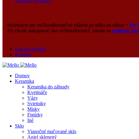
Zobraziť produkty
Informácie pre veľkoodberateľov nájdete po kliku na odkaz >
Pre 
Ak chcete nakupovať ako veľkoodberateľ, musíte sa
prihlásiť ak
Kde nás uvidíte
Kontakt
Domov
Keramika
Keramika do záhrady
Kvetináče
Vázy
Svietniky
Misky
Figúrky
Iné
Sklo
Vianočné maľované sklo
Anjel sklenený