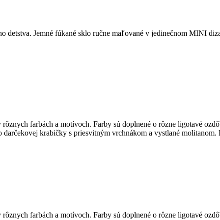
šho detstva. Jemné fúkané sklo ručne maľované v jedinečnom MINI diz
 rôznych farbách a motívoch. Farby sú doplnené o rôzne ligotavé ozdô
do darčekovej krabičky s priesvitným vrchnákom a vystlané molitanom.
 rôznych farbách a motívoch. Farby sú doplnené o rôzne ligotavé ozdô