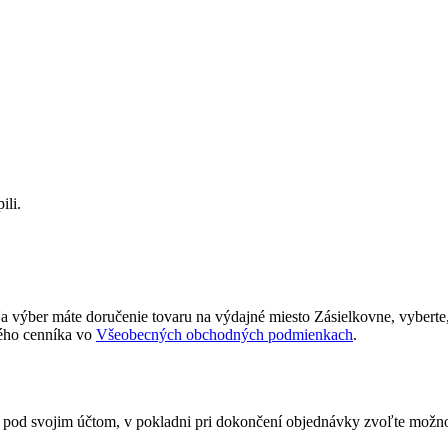
ili.
Na výber máte doručenie tovaru na výdajné miesto Zásielkovne, vyberte
ého cenníka vo
Všeobecných obchodných podmienkach
.
ý pod svojim účtom, v pokladni pri dokončení objednávky zvoľte mož