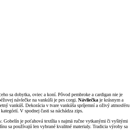
eho sa dobytka, oviec a koní. Pôvod pembroke a cardigan nie je
éžovej návlečke na vankúši je pes corgi.
Návliečka
je krásnym a
etný vankúš. Dekorácia v tvare vankúša spríjemní a oživý atmosféru
tegórií. V spodnej časti sa náchádza zips.
v. Gobelín je poťahová textília s najmä ručne vytkanými či vyšitými
u sa používajú len vybrané kvalitné materialy. Tradicia výroby sa