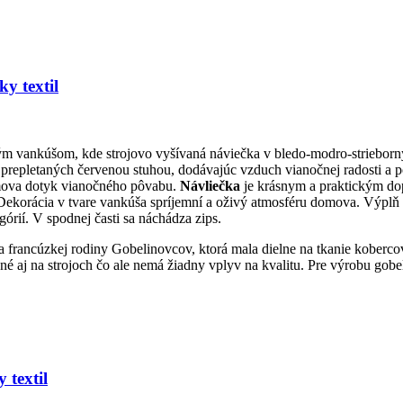
y textil
ým vankúšom, kde strojovo vyšívaná náviečka v bledo-modro-strieborný
prepletaných červenou stuhou, dodávajúc vzduch vianočnej radosti a 
omova dotyk vianočného pôvabu.
Návliečka
je krásnym a praktickým dop
ekorácia v tvare vankúša spríjemní a oživý atmosféru domova. Výplň 
rií. V spodnej časti sa náchádza zips.
ľa francúzkej rodiny Gobelinovcov, ktorá mala dielne na tkanie koberco
j na strojoch čo ale nemá žiadny vplyv na kvalitu. Pre výrobu gobelín
 textil