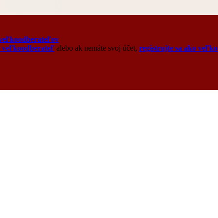
veľkoodberateľov
o veľkoodberateľ
alebo ak nemáte svoj účet,
registrujte sa ako veľk