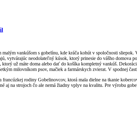
il
ším malým vankúšom s gobelínu, kde kráča kohút v spoločnosti sliepok.
jú, vytvárajúc neodolateľný kúsok, ktorý prinesie do vášho domova poci
úš, ktorý už máte doma alebo dať do košíka kompletný vankúš. Dekorác
etkým milovníkom psov, mačiek a farmárskych zvierat. V spodnej časti
ľa francúzkej rodiny Gobelinovcov, ktorá mala dielne na tkanie koberco
j na strojoch čo ale nemá žiadny vplyv na kvalitu. Pre výrobu gobelín