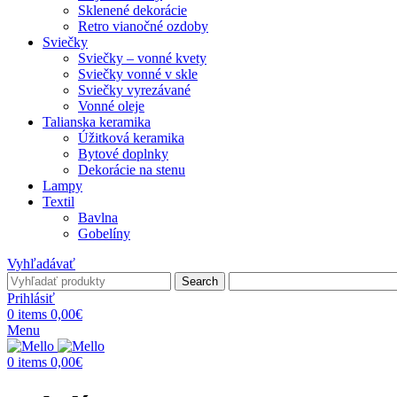
Sklenené dekorácie
Retro vianočné ozdoby
Sviečky
Sviečky – vonné kvety
Sviečky vonné v skle
Sviečky vyrezávané
Vonné oleje
Talianska keramika
Úžitková keramika
Bytové doplnky
Dekorácie na stenu
Lampy
Textil
Bavlna
Gobelíny
Vyhľadávať
Search
Prihlásiť
0
items
0,00
€
Menu
0
items
0,00
€