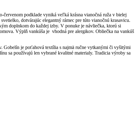
červenom podklade vyniká veľká krásna vianočná ruža v bielej
svetielko, dotvárajúc elegantný rámec pre túto vianočnú krasavicu.
kým doplnkom do každej izby. V ponuke je návliečka, ktorú si
 domova. Výplň vankúša je vhodná pre alergikov. Obliečka na vankúš
v. Gobelín je poťahová textília s najmä ručne vytkanými či vyšitými
u sa používajú len vybrané kvalitné materialy. Tradicia výroby sa