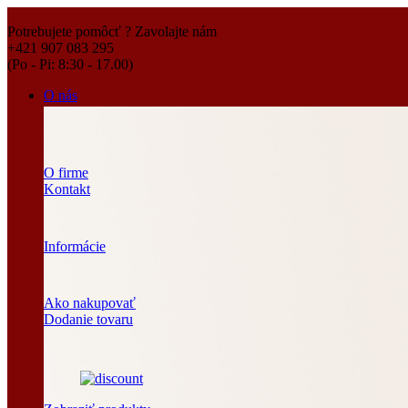
Potrebujete pomôcť ? Zavolajte nám
+421 907 083 295
(Po - Pi: 8:30 - 17.00)
O nás
O firme
Kontakt
Informácie
Ako nakupovať
Dodanie tovaru