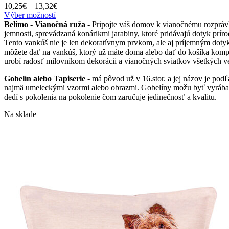
Price
10,25
€
–
13,32
€
Tento
range:
Výber možností
produkt
10,25€
Belimo - Vianočná ruža -
Pripojte váš domov k vianočnému rozprá
má
through
jemnosti, sprevádzaná konárikmi jarabiny, ktoré pridávajú dotyk prír
viacero
13,32€
Tento vankúš nie je len dekoratívnym prvkom, ale aj príjemným doty
variantov.
môžete dať na vankúš, ktorý už máte doma alebo dať do košíka komp
Možnosti
urobí radosť milovníkom dekorácii a vianočných sviatkov všetkých ve
si
Gobelín alebo Tapiserie
- má pôvod už v 16.stor. a jej názov je pod
môžete
najmä umeleckými vzormi alebo obrazmi. Gobelíny možu byť vyrábané a
vybrať
dedí s pokolenia na pokolenie čom zaručuje jedinečnosť a kvalitu.
na
stránke
Na sklade
produktu.