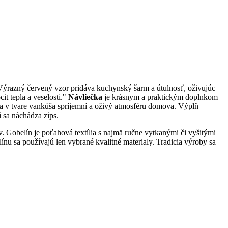
 Výrazný červený vzor pridáva kuchynský šarm a útulnosť, oživujúc
t tepla a veselosti."
Návliečka
je krásnym a praktickým doplnkom
ia v tvare vankúša spríjemní a oživý atmosféru domova. Výplň
 sa náchádza zips.
v. Gobelín je poťahová textília s najmä ručne vytkanými či vyšitými
u sa používajú len vybrané kvalitné materialy. Tradicia výroby sa