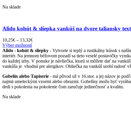
na
Na sklade
stránke
produktu.
Alido kohút & sliepka vankúš na dvore taliansky text
Price
10,25
€
–
13,32
€
Tento
range:
Výber možností
produkt
10,25€
Alido - kohút & sliepky -
Vytvorte si teplý a rustikálny kúsok s na
má
through
interiér. Na jemnom béžovom pozadí sa tieto veselé postavičky vynika
viacero
13,32€
do každej izby. V ponuke je návliečka, ktorú si môžete dať na vank
variantov.
vankúša je vhodná pre alergikov. Obliečka na vankúš urobí radosť vš
Možnosti
Gobelín alebo Tapiserie
- má pôvod už v 16.stor. a jej názov je pod
si
najmä umeleckými vzormi alebo obrazmi. Gobelíny možu byť vyrábané a
môžete
dedí s pokolenia na pokolenie čom zaručuje jedinečnosť a kvalitu.
vybrať
na
Na sklade
stránke
produktu.