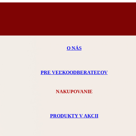
O NÁS
PRE VEĽKOODBERATEĽOV
NAKUPOVANIE
PRODUKTY V AKCII