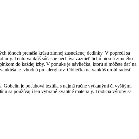
ch tónoch prenáša krásu zimnej zasneženej dedinky. V popredí sa
pohody. Tento vankúš súčasne necháva zaznieť tichú pieseň zimného
lnkom do každej izby. V ponuke je návliečka, ktorú si môžete dať na
vankúša je vhodná pre alergikov. Obliečka na vankúš urobí radosť
v. Gobelín je poťahová textília s najmä ručne vytkanými či vyšitými
u sa používajú len vybrané kvalitné materialy. Tradicia výroby sa