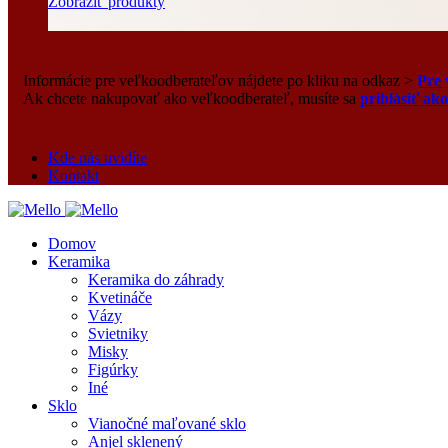
Zobraziť produkty
Informácie pre veľkoodberateľov nájdete po kliku na odkaz >
Pre 
Ak chcete nakupovať ako veľkoodberateľ, musíte sa
prihlásiť ak
Kde nás uvidíte
Kontakt
Domov
Keramika
Keramika do záhrady
Kvetináče
Vázy
Svietniky
Misky
Figúrky
Iné
Sklo
Vianočné maľované sklo
Anjel sklenený