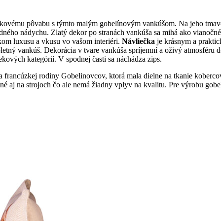
vkovému pôvabu s týmto malým gobelínovým vankúšom. Na jeho tmavo-
odného nádychu. Zlatý dekor po stranách vankúša sa mihá ako vianočné 
kom luxusu a vkusu vo vašom interiéri.
Návliečka
je krásnym a praktic
letný vankúš. Dekorácia v tvare vankúša spríjemní a oživý atmosféru
kových kategórií. V spodnej časti sa náchádza zips.
ľa francúzkej rodiny Gobelinovcov, ktorá mala dielne na tkanie koberco
j na strojoch čo ale nemá žiadny vplyv na kvalitu. Pre výrobu gobelín