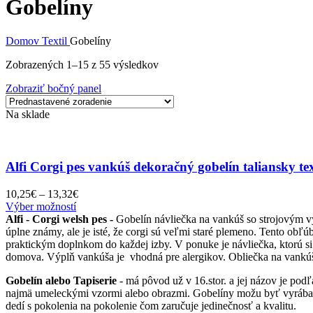
Gobelíny
Domov
Textil
Gobelíny
Zobrazených 1–15 z 55 výsledkov
Zobraziť bočný panel
Na sklade
Alfi Corgi pes vankúš dekoračný gobelín taliansky tex
Price
10,25
€
–
13,32
€
Tento
range:
Výber možností
produkt
10,25€
Alfi - Corgi welsh pes -
Gobelín návliečka na vankúš so strojovým v
má
through
úplne známy, ale je isté, že corgi sú veľmi staré plemeno. Tento ob
viacero
13,32€
praktickým doplnkom do každej izby. V ponuke je návliečka, ktorú s
variantov.
domova. Výplň vankúša je vhodná pre alergikov. Obliečka na vankúš 
Možnosti
Gobelín alebo Tapiserie
- má pôvod už v 16.stor. a jej názov je pod
si
najmä umeleckými vzormi alebo obrazmi. Gobelíny možu byť vyrábané a
môžete
dedí s pokolenia na pokolenie čom zaručuje jedinečnosť a kvalitu.
vybrať