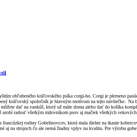
til
yšitím obľubeného kráľovského psíka corgi-ho. Corgi je plemeno pasúc
ľúbený kráľovský spoločník je hlavným motívom na tejto návliečke. Na b
i môžete dať na vankúš, ktorý už máte doma alebo dať do košíka kompl
urobí radosť všetkým milovníkom psov aj mačiek všetkých vekových ka
ľa francúzkej rodiny Gobelinovcov, ktorá mala dielne na tkanie koberco
j na strojoch čo ale nemá žiadny vplyv na kvalitu. Pre výrobu gobelín