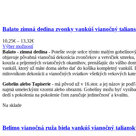
Balato zimná dedina zvonky vankúš vianočný taliansk
Price
10,25
€
–
13,32
€
Tento
range:
Výber možností
produkt
10,25€
Balato - zimná dedina -
Potešte svoje srdce týmto malým gobelínov
má
through
objavuje pôvabná vianočná dekorácia zvončekov a vetvičiek smreku, 
viacero
13,32€
kouzla a príjemných sviatočných okamihov, prenášajúc do vášho d
variantov.
vankúš, ktorý už máte doma alebo dať do košíka kompletný vankúš. D
Možnosti
milovníkom dekorácii a vianočných sviatkov všetkých vekových kategó
si
Gobelín alebo Tapiserie
- má pôvod už v 16.stor. a jej názov je pod
môžete
najmä umeleckými vzormi alebo obrazmi. Gobelíny možu byť vyrábané a
vybrať
dedí s pokolenia na pokolenie čom zaručuje jedinečnosť a kvalitu.
na
stránke
Na sklade
produktu.
Belimo vianočná ruža biela vankúš vianočný taliansky