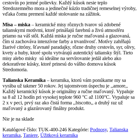
cestovín po jemné polievky. Každý kúsok nesie teplo
Stredozemného mora a jedinečné kúzlo tradičnej remeselnej výroby,
vďaka čomu premení každé stolovanie na zážitok.
Misa – miska
– keramické misy rôznych tvarov sú zdobené
talianskymi motívmi, ktoré prinášajú farebnú a živú atmosféru
priamo na váš stôl. Každá miska je ručne maľovaná a glazovaná,
čím si zachováva intenzívne farby a trvanlivosť. Motívy zahŕňajú
žiarivé citróny, šťavnaté paradajky, rôzne druhy cestovín, syr, olivy,
kvety a huby, ktoré spolu vytvárajú autentický taliansky štýl. Tieto
misy alebo misky sú ideálne na servírovanie jedál alebo ako
dekoratívne kúsky, ktoré prinesú do vášho domova kúsok
Stredomoria.
Talianska Keramika
– keramika, ktorú vám ponúkame my sa
vyrába už takmer 50 rokov. Jej tajomstvom úspechu je ,,amore,,
Každý keramický kúsok je originálny a ručne maľovaný. Vypaluje
sa 8 až 12 hodín pri vysokej teplote 960 °C až 1100°C. Vypaluje sa
2 x v peci, prvý raz ako čistá forma ,,biscotto,, a druhý raz už
maľovaný a glazúrovaný finálny produkt.
Nie je na sklade
Katalógové číslo:
TUK-400-246
Kategórie:
Podnosy
,
Talianska
keramika
,
Taniere
,
Úžitková keramika