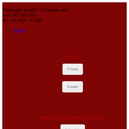
Potrebujete pomôcť ? Zavolajte nám
+421 907 083 295
(Po - Pi: 8:30 - 17.00)
O nás
O NÁS
O firme
Kontakt
PRE VEĽKOODBERATEĽOV