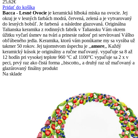
25,62
€
Pridať do košíka
Bacca - Lesné Ovocie
je keramická hlboká miska na ovocie. Jej
okraj je v lesných farbách modrá, červená, zelená a je vytvarovaný
do lesných bobúľ. Je farbená a následne glazovaná. Originálna
Talianska keramika z rodinných fabrík v Taliansku Vám okrem
úžitku vyčarí úsmev na tvári a prinesie radosť pri servírovaní Vášho
obľúbeného jedla. Keramika, ktorú vám ponúkame my sa vyrába už
takmer 50 rokov. Jej tajomstvom úspechu je ,,
amore
,, Každý
keramický kúsok je originálny a ručne maľovaný. vypaľuje sa 8 až
12 hodín pri vysokej teplote 960 °C až 1100°C vypaľuje sa 2 x v
peci, prvý raz ako čistá forma ,,biscotto,, a druhý raz už maľovaný a
glazúrovaný finálny produkt
Na sklade