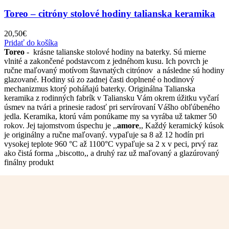
Toreo – citróny stolové hodiny talianska keramika
20,50
€
Pridať do košíka
Toreo
- krásne talianske stolové hodiny na baterky. Sú mierne
vlnité a zakončené podstavcom z jednéhom kusu. Ich povrch je
ručne maľovaný motívom štavnatých citrónov a následne sú hodiny
glazované. Hodiny sú zo zadnej časti doplnené o hodinový
mechanizmus ktorý poháňajú baterky. Originálna Talianska
keramika z rodinných fabrík v Taliansku Vám okrem úžitku vyčarí
úsmev na tvári a prinesie radosť pri servírovaní Vášho obľúbeného
jedla. Keramika, ktorú vám ponúkame my sa vyrába už takmer 50
rokov. Jej tajomstvom úspechu je ,,
amore
,, Každý keramický kúsok
je originálny a ručne maľovaný. vypaľuje sa 8 až 12 hodín pri
vysokej teplote 960 °C až 1100°C vypaľuje sa 2 x v peci, prvý raz
ako čistá forma ,,biscotto,, a druhý raz už maľovaný a glazúrovaný
finálny produkt