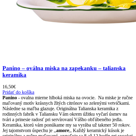
Panino – oválna miska na zapekanku – talianska
keramika
16,50
€
Pridať do košíka
Panino
- ovalna mierne hlboká miska na ovocie. Na miske je ručne
maľovaný motív krásnych žltých citrónov so zelenými vetvičkami.
Následne sa maľba glazuje. Originálna Talianska keramika z
rodinných fabrík v Taliansku Vám okrem úžitku vyčarí úsmev na
tvári a prinesie radosť pri servírovaní Vášho obľúbeného jedla.
Keramika, ktorú vám ponúkame my sa vyrába už takmer 50 rokov.
Jej tajomstvom úspechu je ,,
amore
,, Každý keramický kúsok je
originálny a ručne maľovaný. vypaľuje sa 8 až 12 hodín pri vysokej