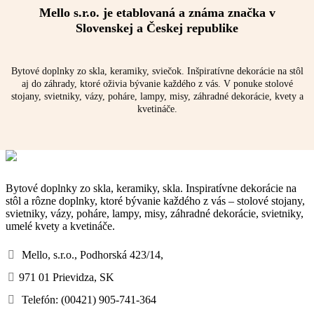
Mello s.r.o. je etablovaná a známa značka v
Slovenskej a Českej republike
Bytové doplnky zo skla, keramiky, sviečok. Inšpiratívne dekorácie na stôl
aj do záhrady, ktoré oživia bývanie každého z vás. V ponuke stolové
stojany, svietniky, vázy, poháre, lampy, misy, záhradné dekorácie, kvety a
kvetináče.
Bytové doplnky zo skla, keramiky, skla. Inspiratívne dekorácie na
stôl a rôzne doplnky, ktoré bývanie každého z vás – stolové stojany,
svietniky, vázy, poháre, lampy, misy, záhradné dekorácie, svietniky,
umelé kvety a kvetináče.
Mello, s.r.o., Podhorská 423/14,
971 01 Prievidza, SK
Telefón: (00421) 905-741-364