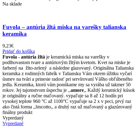
Na sklade
Fuvola – antúria žltá miska na varešky talianska
keramika
9,23
€
Pridať do košíka
Fuvola - antúria žltá
je keramická miska na varešky v
podlhovastom tvare a antúriovým žltým kvetom. Kvet na miske je
farbený na žlto-zelený a následne glazovaný. Originálna Talianska
keramika z rodinných fabrík v Taliansku Vám okrem úžitku vyčarí
úsmev na tvári a prinesie radosť pri servírovaní Vášho obľúbeného
jedla. Keramika, ktorú vám ponúkame my sa vyrába už takmer 50
rokov. Jej tajomstvom úspechu je ,,
amore
,, Každý keramický kúsok
je originálny a ručne maľovaný. vypaľuje sa 8 až 12 hodín pri
vysokej teplote 960 °C až 1100°C vypaľuje sa 2 x v peci, prvý raz
ako čistá forma ,,biscotto,, a druhý raz už maľovaný a glazúrovaný
finálny produkt
Vypredaný
Vypredané