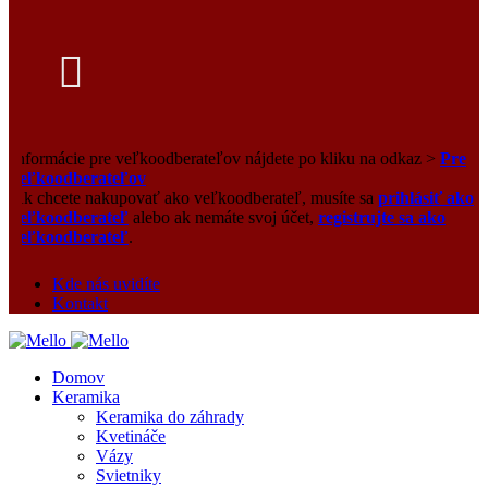
Informácie pre veľkoodberateľov nájdete po kliku na odkaz >
Pre
veľkoodberateľov
Ak chcete nakupovať ako veľkoodberateľ, musíte sa
prihlásiť ako
veľkoodberateľ
alebo ak nemáte svoj účet,
registrujte sa ako
veľkoodberateľ
.
Kde nás uvidíte
Kontakt
Domov
Keramika
Keramika do záhrady
Kvetináče
Vázy
Svietniky