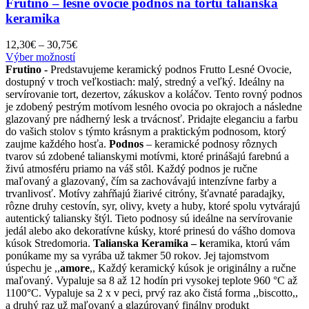
Frutino – lesné ovocie podnos na tortu talianska
keramika
Price
12,30
€
–
30,75
€
Tento
range:
Výber možností
produkt
12,30€
Frutino -
Predstavujeme keramický podnos Frutto Lesné Ovocie,
má
through
dostupný v troch veľkostiach: malý, stredný a veľký. Ideálny na
viacero
30,75€
servírovanie tort, dezertov, zákuskov a koláčov. Tento rovný podnos
variantov.
je zdobený pestrým motívom lesného ovocia po okrajoch a následne
Možnosti
glazovaný pre nádherný lesk a trvácnosť. Pridajte eleganciu a farbu
si
do vašich stolov s týmto krásnym a praktickým podnosom, ktorý
môžete
zaujme každého hosťa.
Podnos
– keramické podnosy rôznych
vybrať
tvarov sú zdobené talianskymi motívmi, ktoré prinášajú farebnú a
na
živú atmosféru priamo na váš stôl. Každý podnos je ručne
stránke
maľovaný a glazovaný, čím sa zachovávajú intenzívne farby a
produktu.
trvanlivosť. Motívy zahŕňajú žiarivé citróny, šťavnaté paradajky,
rôzne druhy cestovín, syr, olivy, kvety a huby, ktoré spolu vytvárajú
autentický taliansky štýl. Tieto podnosy sú ideálne na servírovanie
jedál alebo ako dekoratívne kúsky, ktoré prinesú do vášho domova
kúsok Stredomoria.
Talianska Keramika – k
eramika, ktorú vám
ponúkame my sa vyrába už takmer 50 rokov. Jej tajomstvom
úspechu je ,,
amore
,, Každý keramický kúsok je originálny a ručne
maľovaný. Vypaluje sa 8 až 12 hodín pri vysokej teplote 960 °C až
1100°C. Vypaluje sa 2 x v peci, prvý raz ako čistá forma ,,biscotto,,
a druhý raz už maľovaný a glazúrovaný finálny produkt