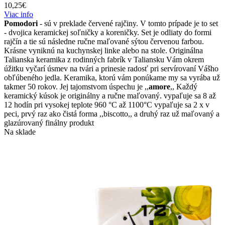
10,25
€
Viac info
Pomodori
- sú v preklade červené rajčiny. V tomto prípade je to set
- dvojica keramickej soľničky a koreničky. Set je odliaty do formi
rajčín a tie sú následne ručne maľované sýtou červenou farbou.
Krásne vyniknú na kuchynskej linke alebo na stole. Originálna
Talianska keramika z rodinných fabrík v Taliansku Vám okrem
úžitku vyčarí úsmev na tvári a prinesie radosť pri servírovaní Vášho
obľúbeného jedla. Keramika, ktorú vám ponúkame my sa vyrába už
takmer 50 rokov. Jej tajomstvom úspechu je ,,
amore
,, Každý
keramický kúsok je originálny a ručne maľovaný. vypaľuje sa 8 až
12 hodín pri vysokej teplote 960 °C až 1100°C vypaľuje sa 2 x v
peci, prvý raz ako čistá forma ,,biscotto,, a druhý raz už maľovaný a
glazúrovaný finálny produkt
Na sklade