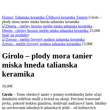
Domov
Talianska keramika
Úžitková keramika
Taniere
Girolo –
plody mora tanier miska hneda talianska keramika
Dineta - citróny hrozno melón miska talianska keramika
25,00
€
Späť na produkty
Zeroso - melón červený podnos talianska keramika
15,00
€
Girolo – plody mora tanier
miska hneda talianska
keramika
16,00
€
Girolo
– Tento obedový tanier v jemnej svetlohnedej farbe očarí
detailným reliéfom mušlí a hviezd na okraji. Precízne tvarované
prvky, pokryté lesklou glazúrou, dodávajú nadčasový šarm. Ideálny
na servírovanie lahodných talianskych jedál – od krémových