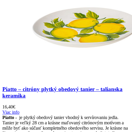
Piatto – citróny plytký obedový tanier – talianska
keramika
16,40
€
Viac info
Piatto -
je plytký obedový tanier vhodný k servírovaniu jedla.
Tanier je veľký 28 cm a krásne maľovaný citrónovým motívom a
môže byť ako súčasť kompletného obedového servisu. Je krásne na