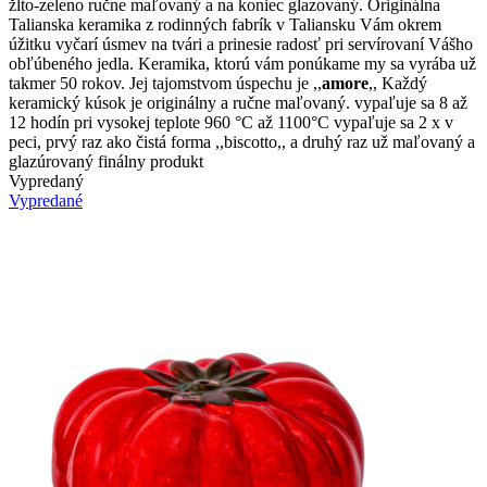
žlto-zeleno ručne maľovaný a na koniec glazovaný. Originálna
Talianska keramika z rodinných fabrík v Taliansku Vám okrem
úžitku vyčarí úsmev na tvári a prinesie radosť pri servírovaní Vášho
obľúbeného jedla. Keramika, ktorú vám ponúkame my sa vyrába už
takmer 50 rokov. Jej tajomstvom úspechu je ,,
amore
,, Každý
keramický kúsok je originálny a ručne maľovaný. vypaľuje sa 8 až
12 hodín pri vysokej teplote 960 °C až 1100°C vypaľuje sa 2 x v
peci, prvý raz ako čistá forma ,,biscotto,, a druhý raz už maľovaný a
glazúrovaný finálny produkt
Vypredaný
Vypredané