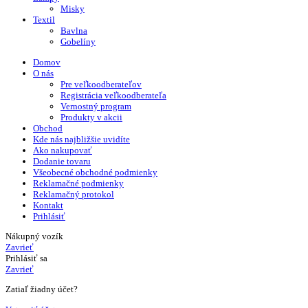
Misky
Textil
Bavlna
Gobelíny
Domov
O nás
Pre veľkoodberateľov
Registrácia veľkoodberateľa
Vernostný program
Produkty v akcii
Obchod
Kde nás najbližšie uvidíte
Ako nakupovať
Dodanie tovaru
Všeobecné obchodné podmienky
Reklamačné podmienky
Reklamačný protokol
Kontakt
Prihlásiť
Nákupný vozík
Zavrieť
Prihlásiť sa
Zavrieť
Zatiaľ žiadny účet?