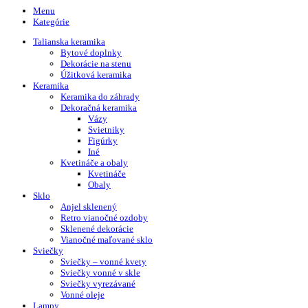
Menu
Kategórie
Talianska keramika
Bytové doplnky
Dekorácie na stenu
Úžitková keramika
Keramika
Keramika do záhrady
Dekoračná keramika
Vázy
Svietniky
Figúrky
Iné
Kvetináče a obaly
Kvetináče
Obaly
Sklo
Anjel sklenený
Retro vianočné ozdoby
Sklenené dekorácie
Vianočné maľované sklo
Sviečky
Sviečky – vonné kvety
Sviečky vonné v skle
Sviečky vyrezávané
Vonné oleje
Lampy