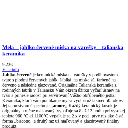
Mela – jablko červené miska na varešky – talianska
keramika
9,23
€
Viac info
Jablko červené
je keramická miska na varešky v podlhovastom
tvare s plodmi červených jabĺk. Jablká na miske sú farbené na
červeno a následne glazované. Originálna Talianska keramika z
rodinných fabrík v Taliansku Vám okrem úžitku vyčarí úsmev na
tvári a prinesie radosť pri servírovaní Vášho obľúbeného jedla.
Keramika, ktorú vám ponúkame my sa vyrába už takmer 50 rokov.
Jej tajomstvom úspechu je ,,
amore
,, Každý keramický kúsok je
originálny a ručne maľovaný. vypaľuje sa 8 až 12 hodín pri vysokej
teplote 960 °C až 1100°C vypaľuje sa 2 x v peci, prvý raz ako čistá
forma ,,biscotto,, a druhý raz už maľovaný a glazúrovaný finálny
produkt