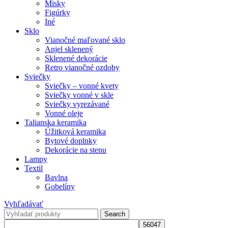
Misky
Figúrky
Iné
Sklo
Vianočné maľované sklo
Anjel sklenený
Sklenené dekorácie
Retro vianočné ozdoby
Sviečky
Sviečky – vonné kvety
Sviečky vonné v skle
Sviečky vyrezávané
Vonné oleje
Talianska keramika
Úžitková keramika
Bytové doplnky
Dekorácie na stenu
Lampy
Textil
Bavlna
Gobelíny
Vyhľadávať
Search