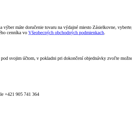
Na výber máte doručenie tovaru na výdajné miesto Zásielkovne, vyberte
ého cenníka vo
Všeobecných obchodných podmienkach
.
ý pod svojim účtom, v pokladni pri dokončení objednávky zvoľte mož
ísle +421 905 741 364