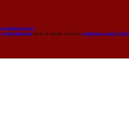
veľkoodberateľov
o veľkoodberateľ
alebo ak nemáte svoj účet,
registrujte sa ako veľk