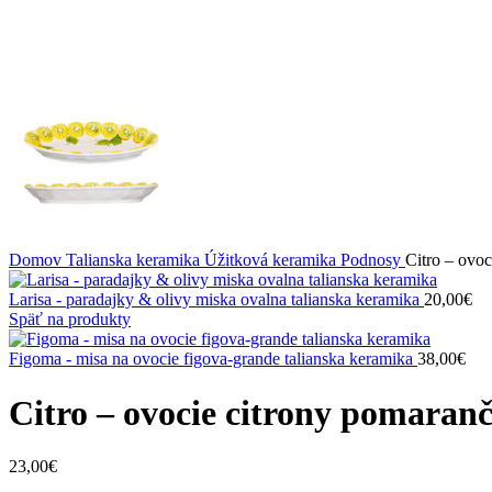
Domov
Talianska keramika
Úžitková keramika
Podnosy
Citro – ovo
Larisa - paradajky & olivy miska ovalna talianska keramika
20,00
€
Späť na produkty
Figoma - misa na ovocie figova-grande talianska keramika
38,00
€
Citro – ovocie citrony pomaran
23,00
€