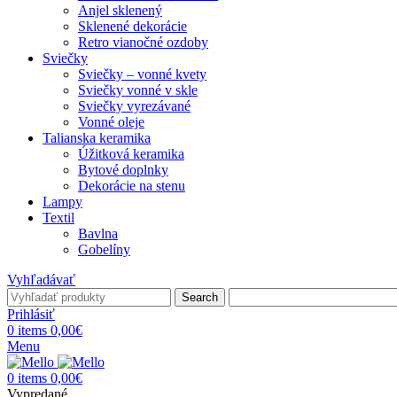
Anjel sklenený
Sklenené dekorácie
Retro vianočné ozdoby
Sviečky
Sviečky – vonné kvety
Sviečky vonné v skle
Sviečky vyrezávané
Vonné oleje
Talianska keramika
Úžitková keramika
Bytové doplnky
Dekorácie na stenu
Lampy
Textil
Bavlna
Gobelíny
Vyhľadávať
Search
Prihlásiť
0
items
0,00
€
Menu
0
items
0,00
€
Vypredané