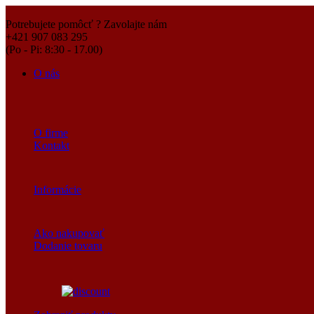
Potrebujete pomôcť ? Zavolajte nám
+421 907 083 295
(Po - Pi: 8:30 - 17.00)
O nás
O firme
Kontakt
Informácie
Ako nakupovať
Dodanie tovaru