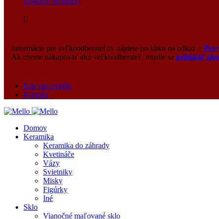
Zobraziť produkty
Informácie pre veľkoodberateľov nájdete po kliku na odkaz >
Pre 
Ak chcete nakupovať ako veľkoodberateľ, musíte sa
prihlásiť ak
Kde nás uvidíte
Kontakt
Domov
Keramika
Keramika do záhrady
Kvetináče
Vázy
Svietniky
Misky
Figúrky
Iné
Sklo
Vianočné maľované sklo