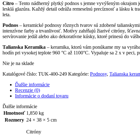
Citro
– Tento nádherný plytký podnos s jemne vyvýšeným okrajom je o
lesklá glazúra. Každý detail odráža remeselnú precíznosť a lásku k tr
leta.
Podnos
– keramické podnosy rôznych tvarov sú zdobené talianskymi 
intenzívne farby a trvanlivosť. Motívy zahŕňajú žiarivé citróny, šťavna
servírovanie jedál alebo ako dekoratívne kúsky, ktoré prinesú do vá
Talianska Keramika
– keramika, ktorú vám ponúkame my sa vyrába u
hodín pri vysokej teplote 960 °C až 1100°C. Vypaluje sa 2 x v peci, p
Nie je na sklade
Katalógové číslo:
TUK-400-249
Kategórie:
Podnosy
,
Talianska kera
Ďalšie informácie
Recenzie (0)
Informácie o dodaní tovaru
Ďalšie informácie
Hmotnosť
1,850 kg
Rozmery
24 × 38 × 5 cm
Citróny