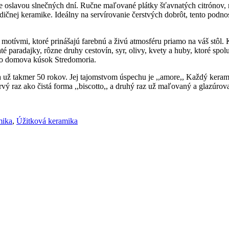
slavou slnečných dní. Ručne maľované plátky šťavnatých citrónov, rozl
adičnej keramike. Ideálny na servírovanie čerstvých dobrôt, tento podn
motívmi, ktoré prinášajú farebnú a živú atmosféru priamo na váš stôl
té paradajky, rôzne druhy cestovín, syr, olivy, kvety a huby, ktoré spol
šho domova kúsok Stredomoria.
ž takmer 50 rokov. Jej tajomstvom úspechu je ,,amore,, Každý kerami
rvý raz ako čistá forma ,,biscotto,, a druhý raz už maľovaný a glazúrov
mika
,
Úžitková keramika