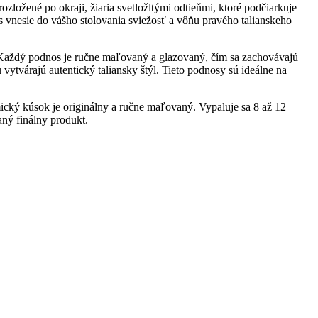
ožené po okraji, žiaria svetložltými odtieňmi, ktoré podčiarkuje
os vnesie do vášho stolovania sviežosť a vôňu pravého talianskeho
. Každý podnos je ručne maľovaný a glazovaný, čím sa zachovávajú
u vytvárajú autentický taliansky štýl. Tieto podnosy sú ideálne na
cký kúsok je originálny a ručne maľovaný. Vypaluje sa 8 až 12
aný finálny produkt.