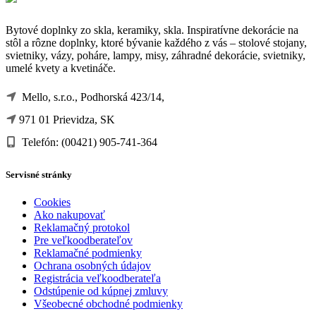
Bytové doplnky zo skla, keramiky, skla. Inspiratívne dekorácie na
stôl a rôzne doplnky, ktoré bývanie každého z vás – stolové stojany,
svietniky, vázy, poháre, lampy, misy, záhradné dekorácie, svietniky,
umelé kvety a kvetináče.
Mello, s.r.o., Podhorská 423/14,
971 01 Prievidza, SK
Telefón: (00421) 905-741-364
Servisné stránky
Cookies
Ako nakupovať
Reklamačný protokol
Pre veľkoodberateľov
Reklamačné podmienky
Ochrana osobných údajov
Registrácia veľkoodberateľa
Odstúpenie od kúpnej zmluvy
Všeobecné obchodné podmienky