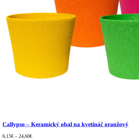
Callypso – Keramický obal na kvetináč oranžový
Price
6,15
€
–
24,60
€