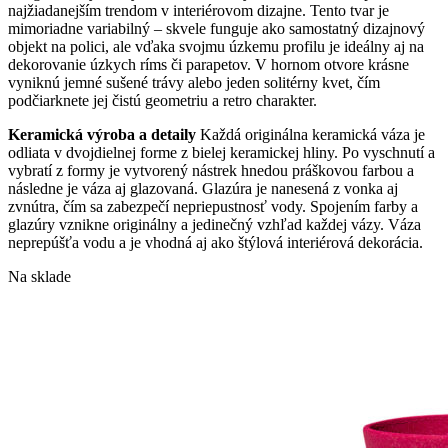
najžiadanejším trendom v interiérovom dizajne. Tento tvar je
mimoriadne variabilný – skvele funguje ako samostatný dizajnový
objekt na polici, ale vďaka svojmu úzkemu profilu je ideálny aj na
dekorovanie úzkych ríms či parapetov. V hornom otvore krásne
vyniknú jemné sušené trávy alebo jeden solitérny kvet, čím
podčiarknete jej čistú geometriu a retro charakter.
Keramická výroba a detaily
Každá originálna keramická váza je
odliata
v dvojdielnej forme z bielej keramickej hliny. Po vyschnutí a
vybratí z formy je vytvorený nástrek hnedou práškovou farbou a
následne je váza aj glazovaná. Glazúra je nanesená z vonka aj
zv
nútra, čím sa zabezpečí nepriepustnosť vody. Spojením farby a
glazúry vznikne originálny a jedinečný vzhľad každej vázy. Váza
neprepúšťa vodu a je vhodná aj ako štýlová interiérová dekorácia.
Na sklade