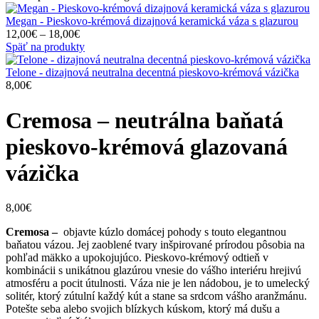
Megan - Pieskovo-krémová dizajnová keramická váza s glazurou
Price
12,00
€
–
18,00
€
range:
Späť na produkty
12,00€
through
Telone - dizajnová neutralna decentná pieskovo-krémová vázička
18,00€
8,00
€
Cremosa – neutrálna baňatá
pieskovo-krémová glazovaná
vázička
8,00
€
Cremosa –
objavte kúzlo domácej pohody s touto elegantnou
baňatou vázou. Jej zaoblené tvary inšpirované prírodou pôsobia na
pohľad mäkko a upokojujúco. Pieskovo-krémový odtieň v
kombinácii s unikátnou glazúrou vnesie do vášho interiéru hrejivú
atmosféru a pocit útulnosti. Váza nie je len nádobou, je to umelecký
solitér, ktorý zútulní každý kút a stane sa srdcom vášho aranžmánu.
Potešte seba alebo svojich blízkych kúskom, ktorý má dušu a