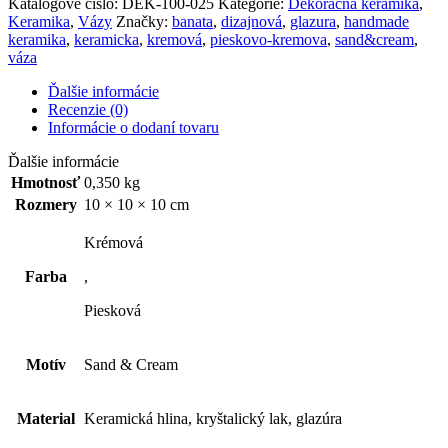
Katalógové číslo:
DEK-100-025
Kategórie:
Dekoračná keramika
,
neutrálna
Keramika
,
Vázy
Značky:
banata
,
dizajnová
,
glazura
,
handmade
baňatá
keramika
,
keramicka
,
kremová
,
pieskovo-kremova
,
sand&cream
,
pieskovo-
váza
krémová
glazovaná
Ďalšie informácie
vázička
Recenzie (0)
Informácie o dodaní tovaru
Ďalšie informácie
Hmotnosť
0,350 kg
Rozmery
10 × 10 × 10 cm
Krémová
Farba
,
Piesková
Motív
Sand & Cream
Material
Keramická hlina, kryštalický lak, glazúra