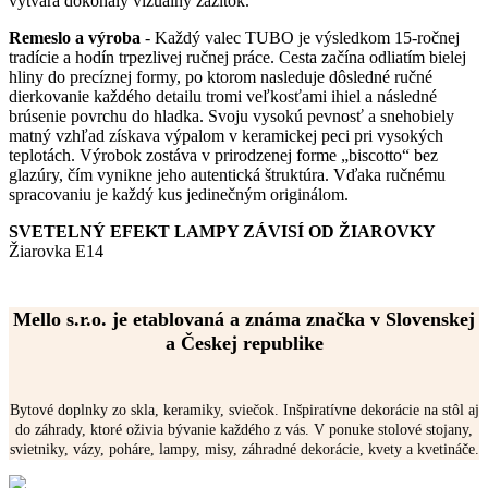
vytvára dokonalý vizuálny zážitok.
Remeslo a výroba
- Každý valec TUBO je výsledkom 15-ročnej
tradície a hodín trpezlivej ručnej práce. Cesta začína odliatím bielej
hliny do precíznej formy, po ktorom nasleduje dôsledné ručné
dierkovanie každého detailu tromi veľkosťami ihiel a následné
brúsenie povrchu do hladka. Svoju vysokú pevnosť a snehobiely
matný vzhľad získava výpalom v keramickej peci pri vysokých
teplotách. Výrobok zostáva v prirodzenej forme „biscotto“ bez
glazúry, čím vynikne jeho autentická štruktúra. Vďaka ručnému
spracovaniu je každý kus jedinečným originálom.
SVETELNÝ EFEKT LAMPY ZÁVISÍ OD ŽIAROVKY
Žiarovka E14
Mello s.r.o. je etablovaná a známa značka v Slovenskej
a Českej republike
Bytové doplnky zo skla, keramiky, sviečok. Inšpiratívne dekorácie na stôl aj
do záhrady, ktoré oživia bývanie každého z vás. V ponuke stolové stojany,
svietniky, vázy, poháre, lampy, misy, záhradné dekorácie, kvety a kvetináče.