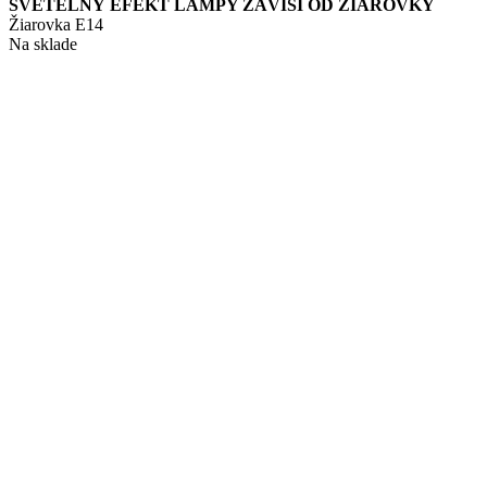
SVETELNÝ EFEKT LAMPY ZÁVISÍ OD ŽIAROVKY
Žiarovka E14
Na sklade