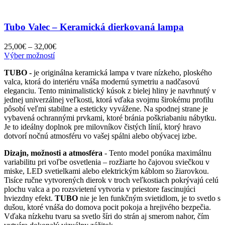
Tubo Valec – Keramická dierkovaná lampa
Price
25,00
€
–
32,00
€
Tento
range:
Výber možností
produkt
25,00€
TUBO -
je originálna keramická lampa v tvare nízkeho, ploského
má
through
valca, ktorá do interiéru vnáša modernú symetriu a nadčasovú
viacero
32,00€
eleganciu. Tento minimalistický kúsok z bielej hliny je navrhnutý v
variantov.
jednej univerzálnej veľkosti, ktorá vďaka svojmu širokému profilu
Možnosti
pôsobí veľmi stabilne a esteticky vyvážene. Na spodnej strane je
si
vybavená ochrannými prvkami, ktoré bránia poškriabaniu nábytku.
môžete
Je to ideálny doplnok pre milovníkov čistých línií, ktorý hravo
vybrať
dotvorí nočnú atmosféru vo vašej spálni alebo obývacej izbe.
na
stránke
Dizajn, možnosti a atmosféra
- Tento model ponúka maximálnu
produktu.
variabilitu pri voľbe osvetlenia – rozžiarte ho čajovou sviečkou v
miske, LED svetielkami alebo elektrickým káblom so žiarovkou.
Tisíce ručne vytvorených dierok v troch veľkostiach pokrývajú celú
plochu valca a po rozsvietení vytvoria v priestore fascinujúci
hviezdny efekt.
TUBO
nie je len funkčným svietidlom, je to svetlo s
dušou, ktoré vnáša do domova pocit pokoja a hrejivého bezpečia.
Vďaka nízkehu tvaru sa svetlo šíri do strán aj smerom nahor, čím