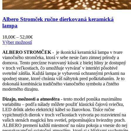
Albero Stromček ručne dierkovaná keramická
lampa
Price
18,00
€
–
52,00
€
Tento
range:
Výber možností
produkt
18,00€
ALBERO STROMČEK -
je ikonická keramická lampa v tvare
má
through
vianočného stromčeka, ktorá v sebe nesie čaro zimnej prírody a
viacero
52,00€
domova. Tento precízne tvarovaný kúsok z bielej hliny je dostupný
variantov.
v troch veľkostiach, čo umožňuje vytvárať v interiéri pôsobivé
Možnosti
svetelné zátišia. Každá lampa je vybavená ochrannými prvkami na
si
spodnej strane, ktoré chránia váš nábytok pred poškriabaním. Je to
môžete
dokonalá kombinácia tradičného vianočného symbolu a čistého
vybrať
moderného dizajnu.
na
stránke
Dizajn, možnosti a atmosféra
- tento model ponúka maximálnu
produktu.
variabilitu – podľa nálady môžete použiť klasickú čajovú sviečku,
LED drôtik alebo elektrický kábel so žiarovkou. Tisíce ručne
vypichnutých dierok v troch veľkostiach vytvoria po rozsvietení na
vašich stenách magickú hru svetiel, pripomínajúcu hviezdny prach.
ALBERO premení každú miestnosť na oázu pokoja a vnesie do nej
neopakovateľnú sviatočnú atmosféru, ktorú si s blízkymi vychutnáte