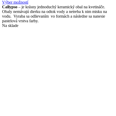
range:
Tento
Výber možností
6,15€
produkt
Callypso
– je krásny jednoduchý keramický obal na kvetináče.
through
má
Obaly nemávajú dierku na odtok vody a netreba k nim misku na
24,60€
viacero
vodu. Vyraba sa odlievaním vo formách a následne sa nanesie
variantov.
pastelová vrstva farby.
Možnosti
Na sklade
si
môžete
vybrať
na
stránke
produktu.