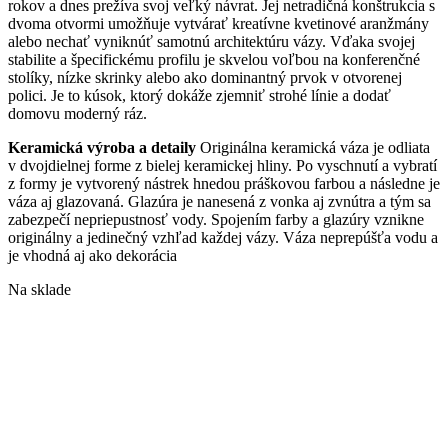
rokov a dnes prežíva svoj veľký návrat. Jej netradičná konštrukcia s
dvoma otvormi umožňuje vytvárať kreatívne kvetinové aranžmány
alebo nechať vyniknúť samotnú architektúru vázy. Vďaka svojej
stabilite a špecifickému profilu je skvelou voľbou na konferenčné
stolíky, nízke skrinky alebo ako dominantný prvok v otvorenej
polici. Je to kúsok, ktorý dokáže zjemniť strohé línie a dodať
domovu moderný ráz.
Keramická výroba a detaily
Originálna keramická váza je odliata
v dvojdielnej forme z bielej keramickej hliny. Po vyschnutí a vybratí
z formy je vytvorený nástrek hnedou práškovou farbou a následne je
váza aj glazovaná. Glazúra je nanesená z vonka aj zvnútra a tým sa
zabezpečí nepriepustnosť vody. Spojením farby a gla
zúry vznikne
originálny a jedinečný vzhľad kaž
dej vázy. Váza neprepúšťa vodu a
je vhodná aj ako dekorácia
Na sklade