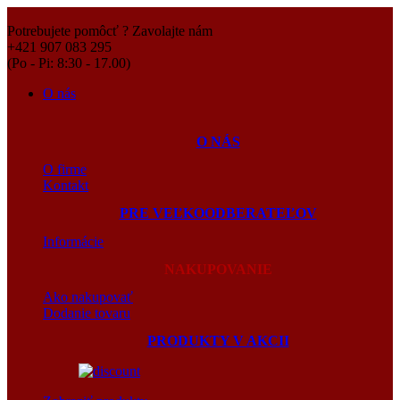
Potrebujete pomôcť ? Zavolajte nám
+421 907 083 295
(Po - Pi: 8:30 - 17.00)
O nás
O NÁS
O firme
Kontakt
PRE VEĽKOODBERATEĽOV
Informácie
NAKUPOVANIE
Ako nakupovať
Dodanie tovaru
PRODUKTY V AKCII