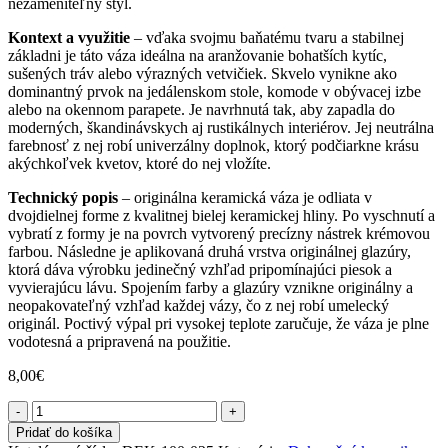
nezameniteľný štýl.
Kontext a využitie
– vďaka svojmu baňatému tvaru a stabilnej
základni je táto váza ideálna na aranžovanie bohatších kytíc,
sušených tráv alebo výrazných vetvičiek. Skvelo vynikne ako
dominantný prvok na jedálenskom stole, komode v obývacej izbe
alebo na okennom parapete. Je navrhnutá tak, aby zapadla do
moderných, škandinávskych aj rustikálnych interiérov. Jej neutrálna
farebnosť z nej robí univerzálny doplnok, ktorý podčiarkne krásu
akýchkoľvek kvetov, ktoré do nej vložíte.
Technický popis
– originálna keramická váza je odliata v
dvojdielnej forme z kvalitnej bielej keramickej hliny. Po vyschnutí a
vybratí z formy je na povrch vytvorený precízny nástrek krémovou
farbou. Následne je aplikovaná druhá vrstva originálnej glazúry,
ktorá dáva výrobku jedinečný vzhľad pripomínajúci piesok a
vyvierajúcu lávu. Spojením farby a glazúry vznikne originálny a
neopakovateľný vzhľad každej vázy, čo z nej robí umelecký
originál. Poctivý výpal pri vysokej teplote zaručuje, že váza je plne
vodotesná a pripravená na použitie.
8,00
€
množstvo
Cremosa
Pridať do košíka
-