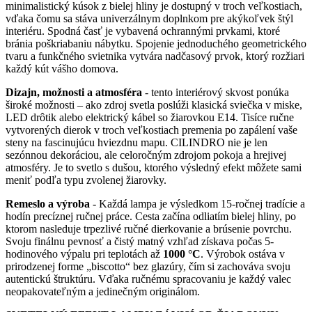
minimalistický kúsok z bielej hliny je dostupný v troch veľkostiach,
variantov.
vďaka čomu sa stáva univerzálnym doplnkom pre akýkoľvek štýl
Možnosti
interiéru. Spodná časť je vybavená ochrannými prvkami, ktoré
si
bránia poškriabaniu nábytku. Spojenie jednoduchého geometrického
môžete
tvaru a funkčného svietnika vytvára nadčasový prvok, ktorý rozžiari
vybrať
každý kút vášho domova.
na
stránke
Dizajn, možnosti a atmosféra
- tento interiérový skvost ponúka
produktu.
široké možnosti – ako zdroj svetla poslúži klasická sviečka v miske,
LED drôtik alebo elektrický kábel so žiarovkou E14. Tisíce ručne
vytvorených dierok v troch veľkostiach premenia po zapálení vaše
steny na fascinujúcu hviezdnu mapu. CILINDRO nie je len
sezónnou dekoráciou, ale celoročným zdrojom pokoja a hrejivej
atmosféry. Je to svetlo s dušou, ktorého výsledný efekt môžete sami
meniť podľa typu zvolenej žiarovky.
Remeslo a výroba
- Každá lampa je výsledkom 15-ročnej tradície a
hodín precíznej ručnej práce. Cesta začína odliatím bielej hliny, po
ktorom nasleduje trpezlivé ručné dierkovanie a brúsenie povrchu.
Svoju finálnu pevnosť a čistý matný vzhľad získava počas 5-
hodinového výpalu pri teplotách až
1000 °C
. Výrobok ostáva v
prirodzenej forme „biscotto“ bez glazúry, čím si zachováva svoju
autentickú štruktúru. Vďaka ručnému spracovaniu je každý valec
neopakovateľným a jedinečným originálom.