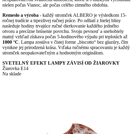
nielen počas Vianoc, ale počas celého zimného obdobia.
Remeslo a výroba
- každý stromček ALBERO je výsledkom 15-
ročnej tradície a trpezlivej ručnej práce. Po odliatí z bielej hliny
nasleduje hodiny trvajúce ručné dierkovanie každého jedného
otvoru a precízne brúsenie povrchu. Svoju pevnosť a snehobiely
matný vzhľad získava počas 5-hodinového výpalu pri teplotách až
1000 °C
. Lampa zostáva v čistej forme „biscotto“ bez glazúry, čím
vynikne jej prirodzená krása. Vďaka ručnému spracovaniu je každý
stromček neopakovateľným a hodnotným originálom.
SVETELNÝ EFEKT LAMPY ZÁVISÍ OD ŽIAROVKY
Žiarovka E14
Na sklade