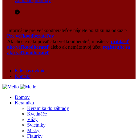
Zobraziť produkty
Informácie pre veľkoodberateľov nájdete po kliku na odkaz >
Pre veľkoodberateľov
Ak chcete nakupovať ako veľkoodberateľ, musíte sa
prihlásiť
ako veľkoodberateľ
alebo ak nemáte svoj účet,
registrujte sa
ako veľkoodberateľ
.
Kde nás uvidíte
Kontakt
Domov
Keramika
Keramika do záhrady
Kvetináče
Vázy
Svietniky
Misky
Figúrky