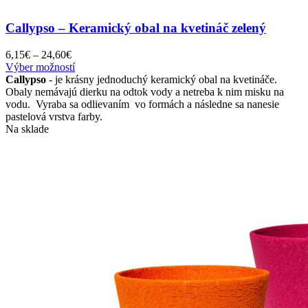
Callypso – Keramický obal na kvetináč zelený
Price
6,15
€
–
24,60
€
range:
Tento
Výber možností
6,15€
produkt
Callypso
- je krásny jednoduchý keramický obal na kvetináče.
through
má
Obaly nemávajú dierku na odtok vody a netreba k nim misku na
24,60€
viacero
vodu. Vyraba sa odlievaním vo formách a následne sa nanesie
variantov.
pastelová vrstva farby.
Možnosti
Na sklade
si
môžete
vybrať
na
stránke
produktu.