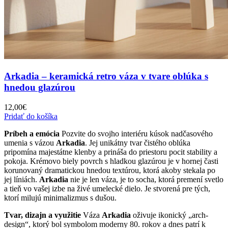
Arkadia – keramická retro váza v tvare oblúka s
hnedou glazúrou
12,00
€
Pridať do košíka
Príbeh a emócia
Pozvite do svojho interiéru kúsok nadčasového
umenia s vázou
Arkadia
. Jej unikátny tvar čistého oblúka
pripomína majestátne klenby a prináša do priestoru pocit stability a
pokoja. Krémovo biely povrch s hladkou glazúrou je v hornej časti
korunovaný dramatickou hnedou textúrou, ktorá akoby stekala po
jej líniách.
Arkadia
nie je len váza, je to socha, ktorá premení svetlo
a tieň vo vašej izbe na živé umelecké dielo. Je stvorená pre tých,
ktorí milujú minimalizmus s dušou.
Tvar, dizajn a využitie
Váza
Arkadia
oživuje ikonický „arch-
design“, ktorý bol symbolom moderny 80. rokov a dnes patrí k