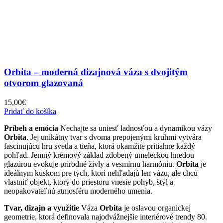
Orbita – moderná dizajnová váza s dvojitým
otvorom glazovaná
15,00
€
Pridať do košíka
Príbeh a emócia
Nechajte sa uniesť ladnosťou a dynamikou vázy
Orbita
. Jej unikátny tvar s dvoma prepojenými kruhmi vytvára
fascinujúcu hru svetla a tieňa, ktorá okamžite pritiahne každý
pohľad. Jemný krémový základ zdobený umeleckou hnedou
glazúrou evokuje prírodné živly a vesmírnu harmóniu.
Orbita
je
ideálnym kúskom pre tých, ktorí nehľadajú len vázu, ale chcú
vlastniť objekt, ktorý do priestoru vnesie pohyb, štýl a
neopakovateľnú atmosféru moderného umenia.
Tvar, dizajn a využitie
Váza
Orbita
je oslavou organickej
geometrie, ktorá definovala najodvážnejšie interiérové trendy 80.