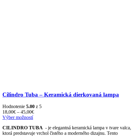
Cilindro Tuba – Keramická dierkovaná lampa
Hodnotenie
5.00
z 5
Price
18,00
€
–
45,00
€
Tento
range:
Výber možností
produkt
18,00€
CILINDRO TUBA
- je elegantná keramická lampa v tvare valca,
má
through
ktorá predstavuje vrchol čistého a moderného dizajnu. Tento
viacero
45,00€