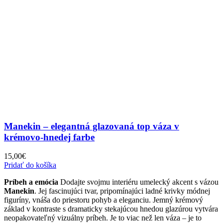
Manekin – elegantná glazovaná top váza v
krémovo-hnedej farbe
15,00
€
Pridať do košíka
Príbeh a emócia
Dodajte svojmu interiéru umelecký akcent s vázou
Manekin
. Jej fascinujúci tvar, pripomínajúci ladné krivky módnej
figuríny, vnáša do priestoru pohyb a eleganciu. Jemný krémový
základ v kontraste s dramaticky stekajúcou hnedou glazúrou vytvára
neopakovateľný vizuálny príbeh. Je to viac než len váza – je to