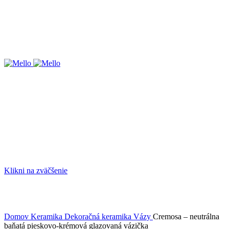
Prihlásiť
0,00
€
Menu
0,00
€
Klikni na zväčšenie
Domov
Keramika
Dekoračná keramika
Vázy
Cremosa – neutrálna
baňatá pieskovo-krémová glazovaná vázička