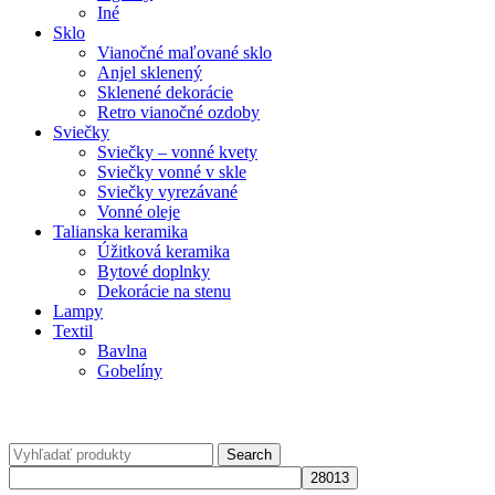
Iné
Sklo
Vianočné maľované sklo
Anjel sklenený
Sklenené dekorácie
Retro vianočné ozdoby
Sviečky
Sviečky – vonné kvety
Sviečky vonné v skle
Sviečky vyrezávané
Vonné oleje
Talianska keramika
Úžitková keramika
Bytové doplnky
Dekorácie na stenu
Lampy
Textil
Bavlna
Gobelíny
Search