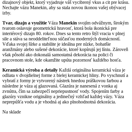
dizajnový objekt, ktorý vyjadruje váš vycibrený vkus a cit pre krásu.
Nechajte vázu Manekin, aby sa stala novou ikonou vašej obývacej
izby.
Tvar, dizajn a využitie
Váza
Manekin
svojím odvážnym, širokým
tvarom oslavuje geometrickú hravosť, ktorá bola ikonická pre
interiérový dizajn 80. rokov. Dnes sa tento retro štýl vracia v plnej
sile a stáva sa neoddeliteľnou súčasťou moderných domácností.
Vďaka svojej šírke a stabilite je ideálna pre nízke, bohatšie
aranžmány alebo sušené dekorácie, ktoré kopírujú jej líniu. Zároveň
však pôsobí ako dokonalá samostatná dekorácia na polici či
pracovnom stole, kde okamžite upúta pozornosť každého hosťa.
Keramická výroba a detaily
Každá originálna keramická váza je
odliata
v dvojdielnej forme z bielej keramickej hliny. Po vyschnutí a
vybratí z formy je vytvorený nástrek hnedou práškovou farbou a
následne je váza aj glazovaná. Glazúra je nanesená z vonka aj
zv
nútra, čím sa zabezpečí nepriepustnosť vody. Spojením farby a
glazúry vznikne originálny a jedinečný vzhľad každej vázy. Váza
neprepúšťa vodu a je vhodná aj ako plnohodnotná dekorácia.
Na sklade