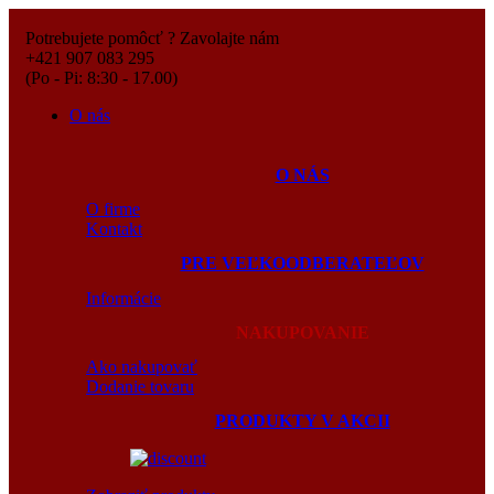
Potrebujete pomôcť ? Zavolajte nám
+421 907 083 295
(Po - Pi: 8:30 - 17.00)
O nás
O NÁS
O firme
Kontakt
PRE VEĽKOODBERATEĽOV
Informácie
NAKUPOVANIE
Ako nakupovať
Dodanie tovaru
PRODUKTY V AKCII