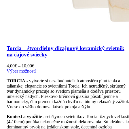
Torcia – štvordielny dizajnový keramický svietnik
na čajové sviečky
Price
4,00
€
–
10,00
€
range:
Tento
Výber možností
4,00€
produkt
TORCIA
- vytvorte si nezabudnuteľnú atmosféru plnú tepla a
through
má
talianskej elegancie so svietnikmi Torcia. Ich netradičný, skrútený
10,00€
viacero
tvar dynamicky pracuje so svetlom plameňa a dodáva priestoru
variantov.
umelecký nádych. Pieskovo-krémová glazúra pôsobí jemne a
Možnosti
harmonicky, čím premení každú chvíľu na útulný relaxačný zážitok
si
Vnese do vášho domova kúsok pokoja a štýlu.
môžete
vybrať
Kontext a využitie
- set štyroch svietnikov Torcia rôznych veľkost
na
(4-10 cm) ponúka nekonečné možnosti dekorovania. Sú ideálne ak
stránke
dominantný prvok na jedálenskom stole, decentná ozdoba
produktu.