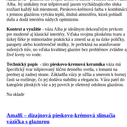
Alba. Jej unikátny tvar inšpirovaný jasom vychádzajúceho slnka
rozžiari každý kút miestnosti. Pieskovo-krémová farba v kombináci
s jemnou glazúrou vytvára teplú, útulnú atmosféru, ktorá pohladí
dušu a dodá interiéru nádych optimizmu
Kontext a využitie
- váza Alba je ideálnym dekoračným prvkom
pre moderné aj klasické interiéry. Vďaka svojmu ploskému tvaru a
úzkej šírke je mimoriadne praktická a zmestí sa aj na úzke poličky,
parapety alebo konferenčné stolíky. Je perfektná na aranžovanie
sušených tráv, no vďaka kvalitnej glazúre bez problémov zvládne a
živé kvety vo vode.
Technický popis
- táto
pieskovo-kremová keramika
váza má
špecifický tvar inšpirovaný lúčmi denného svetla, s lomami na
prednej aj zadnej strane. Základňa vázy je užšia a smerom k hornej
časti sa rozširuje, čo jej dodáva stabilitu a eleganciu. Váza patrí do
kategórie ploských váz a jej povrch je ošetrený odolnou glazúrou.
Na sklade
Amalfi – dizajnová pieskovo-krémová slimačia
vázička s glazurou