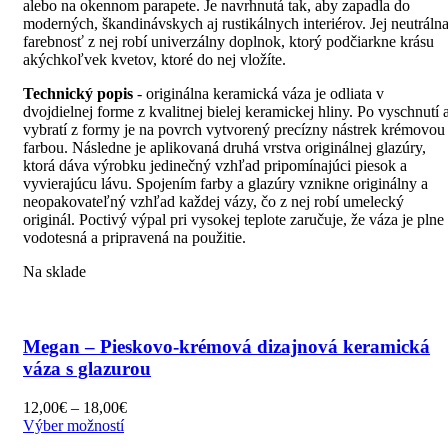
alebo na okennom parapete. Je navrhnutá tak, aby zapadla do
moderných, škandinávskych aj rustikálnych interiérov. Jej neutráln
farebnosť z nej robí univerzálny doplnok, ktorý podčiarkne krásu
akýchkoľvek kvetov, ktoré do nej vložíte.
Technický popis
- originálna keramická váza je odliata v
dvojdielnej forme z kvalitnej bielej keramickej hliny. Po vyschnutí 
vybratí z formy je na povrch vytvorený precízny nástrek krémovou
farbou. Následne je aplikovaná druhá vrstva originálnej glazúry,
ktorá dáva výrobku jedinečný vzhľad pripomínajúci piesok a
vyvierajúcu lávu. Spojením farby a glazúry vznikne originálny a
neopakovateľný vzhľad každej vázy, čo z nej robí umelecký
originál. Poctivý výpal pri vysokej teplote zaručuje, že váza je plne
vodotesná a pripravená na použitie.
Na sklade
Megan – Pieskovo-krémová dizajnová keramická
váza s glazurou
Price
12,00
€
–
18,00
€
Tento
range:
Výber možností
produkt
12,00€