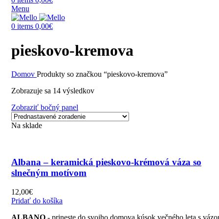
Menu
0
items
0,00
€
pieskovo-kremova
Domov
Produkty so značkou “pieskovo-kremova”
Zobrazuje sa 14 výsledkov
Zobraziť bočný panel
Na sklade
Albana – keramická pieskovo-krémová váza so
slnečným motívom
12,00
€
Pridať do košíka
ALBANO
- prineste do svojho domova kúsok večného leta s vázo