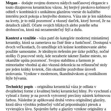
Megan -
dodajte svojmu domovu nádych nadčasovej elegancie s
má
through
touto dizajnovou keramickou vázou. Jej hrejivý pieskovo-krémový
viacero
18,00€
odtieň v kombinácii s unikátnou glazúrou vnesie do každého
variantov.
interiéru pocit pokoja a hrejivého domova. Váza nie je len nádobou
Možnosti
na kvety, je to milá pozornosť a vkusný darček, ktorý hovorí, že na
si
detailoch záleží. Očarte svojich blízkych alebo potešte seba
môžete
drobnosťou, ktorá má nezameniteľný štýl a dušu.
vybrať
na
Kontext a využitie
- váza patrí do kategórie modernej miniatúrnej
stránke
keramiky, ktorá sa zameriava na čisté línie a funkčnosť. Dostupná 
produktu.
dvoch veľkostiach, čo umožňuje ich krásne kombinovanie alebo
použitie samostatne. Je ideálnym riešením pre úzke poličky, nočné
stolíky či pracovné stoly, kde nezaberie takmer žiadne miesto, no
okamžite upúta pozornosť. Svojou stabilitou a šarmom je
mimoriadne vhodná aj ako vkusná dekorácia na reštauračné stoly
pre jeden krátky kvietok, čím okamžite pozdvihne úroveň
stolovania. Vynikne v modernom, škandinávskom aj rustikálnom
štýle bývania.
Technický popis
- originálna keramická váza je odliata v
dvojdielnej forme z kvalitnej bielej keramickej hliny. Po vyschnutí 
vybratí z formy je na povrch vytvorený precízny nástrek krémovou
farbou. Následne je aplikovaná druhá vrstva originálnej glazúry,
ktorá dáva výrobku jedinečný vzhľad pripomínajúci piesok a
vyvierajúcu lávu. Spojením farby a glazúry vznikne originálny a