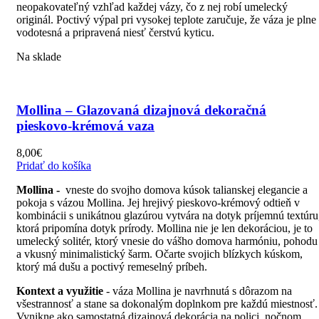
neopakovateľný vzhľad každej vázy, čo z nej robí umelecký
originál. Poctivý výpal pri vysokej teplote zaručuje, že váza je plne
vodotesná a pripravená niesť čerstvú kyticu.
Na sklade
Mollina – Glazovaná dizajnová dekoračná
pieskovo-krémová vaza
8,00
€
Pridať do košíka
Mollina -
vneste do svojho domova kúsok talianskej elegancie a
pokoja s vázou Mollina. Jej hrejivý pieskovo-krémový odtieň v
kombinácii s unikátnou glazúrou vytvára na dotyk príjemnú textúru
ktorá pripomína dotyk prírody. Mollina nie je len dekoráciou, je to
umelecký solitér, ktorý vnesie do vášho domova harmóniu, pohodu
a vkusný minimalistický šarm. Očarte svojich blízkych kúskom,
ktorý má dušu a poctivý remeselný príbeh.
Kontext a využitie
- váza Mollina je navrhnutá s dôrazom na
všestrannosť a stane sa dokonalým doplnkom pre každú miestnosť.
Vynikne ako samostatná dizajnová dekorácia na polici, nočnom