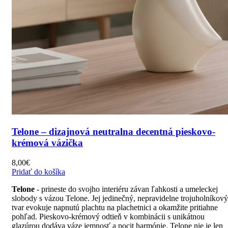
Telone – dizajnová neutralna decentná pieskovo-
krémová vázička
8,00
€
Pridať do košíka
Telone
- prineste do svojho interiéru závan ľahkosti a umeleckej
slobody s vázou Telone. Jej jedinečný, nepravidelne trojuholníkový
tvar evokuje napnutú plachtu na plachetnici a okamžite pritiahne
pohľad. Pieskovo-krémový odtieň v kombinácii s unikátnou
glazúrou dodáva váze jemnosť a pocit harmónie. Telone nie je len