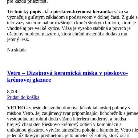
pre každú príležitosť.
Technický popis
- táto
pieskovo-kremová keramika
váza sa
vyznačuje guľatým základom s podstavcom v dolnej časti. Z gule s
telo vázy smerom nahor rozširuje a končí širokým hrdlom, ktoré je
vhodné aj pre veľké kytice. Váza je vysoko stabilná a povrch je
ošetrený odolnou glazúrou, ktorá chráni materiál a dodáva mu
jemný lesk.
Na sklade
Vetro – Dizajnová keramická miska v pieskovo-
krémovej glazure
8,00
€
Pridať do košíka
VETRO
- vneste do svojho domova kúsok talianskej pohody s
miskou Vetro. Jej zaujímavý tvar pripomínajúci lichobežník s jemn
vystupujúcimi rohmi dodá vášmu interiéru moderný, a predsa
hrejivý charakter. Pieskovo-krémový odtieň v kombinácii s
unikátnou glazúrou vytvára atmosféru pokoja a harmónie. Vetro nie
je len úžitkovým predmetom, je to umelecký solitér, ktorý očarí