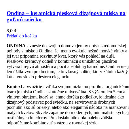
Ondina – keramická piesková dizajnová miska na
guľatú sviečku
8,00
€
Pridať do košíka
ONDINA
- vneste do svojho domova jemný dotyk stredomorskej
pohody s miskou Ondina. Jej meno evokuje nežné morské vlnky a
jej tvar pripomína rozvinutý kvet, ktorý vás pohladí na duši.
Pieskovo-krémový odtieň v kombinácii s unikátnou glazúrou
vytvára hrejivú atmosféru a pocit absolútnej harmónie. Ondina nie j
len úžitkovým predmetom, je to vkusný solitér, ktorý zútulní každý
kút a vnesie do priestoru eleganciu.
Kontext a využitie
- vďaka svojmu nízkemu profilu a organickém
tvaru je miska Ondina skutočne univerzálna. S výškou len 5 cm a
vlnitým okrajom, ktorý sa jemne dotýka podložky, je ideálna ako
dizajnový podstavec pod sviečku, na servírovanie drobných
pochutín ako sú oriešky, alebo ako elegantná nádoba na aranžovani
malých kvetov. Skvele zapadne do moderných, minimalistických aj
rustikálnych interiérov. Pre dosiahnutie dokonalého zátišia
odporúčame kombinovať s vázou z rovnakej série.