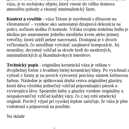
váza, je to sochársky objekt, ktorý vnesie do vášho domova
atmosféru pohody a vkusný minimalistický šarm.
Kontext a využitie -
váza Telone je navrhnutá s dôrazom na
všestrannosť – vynikne ako samostatná dizajnová dekorácia na
polici, nočnom stolíku či komode. Vďaka svojmu tenkému hrdlu je
ideálna pre umiestnenie jedného menšieho kvetu alebo jemnej
vetvičky, ktorú udrží pekne narovnanú. Dostupná je v dvoch
veľkostiach, čo umožňuje vytvárať zaujímavé kompozície. Jej
neutrálny, decentný vzhľad sa skvele hodí do moderných,
minimalistických aj škandinávskych interiérov.
Technický popis
- originálna keramická váza je odliata v
dvojdielnej forme z kvalitnej bielej keramickej hliny. Po vyschnutí 
vybratí z formy je na povrch vytvorený precízny nástrek krémovou
farbou. Následne je aplikovaná druhá vrstva originálnej glazúry,
ktorá dáva výrobku jedinečný vzhľad pripomínajúci piesok a
vyvierajúcu lávu. Spojením farby a glazúry vznikne originálny a
neopakovateľný vzhľad každej vázy, čo z nej robí umelecký
originál. Poctivý výpal pri vysokej teplote zaručuje, že váza je plne
vodotesná a pripravená na použitie.
Na sklade