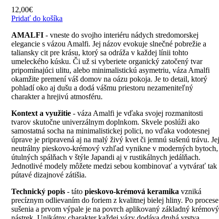
12,00
€
Pridať do košíka
AMALFI
- vneste do svojho interiéru nádych stredomorskej
elegancie s vázou Amalfi. Jej názov evokuje slnečné pobrežie a
taliansky cit pre krásu, ktorý sa odráža v každej línii tohto
umeleckého kúsku. Či už si vyberiete organický zatočený tvar
pripomínajúci ulitu, alebo minimalistickú asymetriu, váza Amalfi
okamžite premení váš domov na oázu pokoja. Je to detail, ktorý
pohladí oko aj dušu a dodá vášmu priestoru nezameniteľný
charakter a hrejivú atmosféru.
Kontext a využitie
- váza Amalfi je vďaka svojej rozmanitosti
tvarov skutočne univerzálnym doplnkom. Skvele poslúži ako
samostatná socha na minimalistickej polici, no vďaka vodotesnej
úprave je pripravená aj na malý živý kvet či jemnú sušenú trávu. Je
neutrálny pieskovo-krémový vzhľad vynikne v moderných bytoch,
útulných spálňach v štýle Japandi aj v rustikálnych jedálňach.
Jednotlivé modely môžete medzi sebou kombinovať a vytvárať tak
pútavé dizajnové zátišia.
Technický popis
- táto
pieskovo-krémová keramika
vzniká
precíznym odlievaním do foriem z kvalitnej bielej hliny. Po procese
sušenia a prvom výpale je na povrch aplikovaný základný krémový
nástrek. Unikátny charakter každej vázy dodáva druhá vrstva