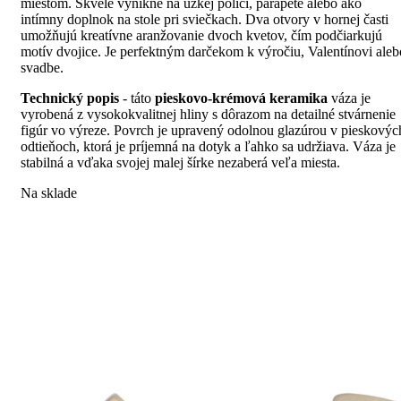
miestom. Skvele vynikne na úzkej polici, parapete alebo ako
intímny doplnok na stole pri sviečkach. Dva otvory v hornej časti
umožňujú kreatívne aranžovanie dvoch kvetov, čím podčiarkujú
motív dvojice. Je perfektným darčekom k výročiu, Valentínovi aleb
svadbe.
Technický popis
- táto
pieskovo-krémová keramika
váza je
vyrobená z vysokokvalitnej hliny s dôrazom na detailné stvárnenie
figúr vo výreze. Povrch je upravený odolnou glazúrou v pieskovýc
odtieňoch, ktorá je príjemná na dotyk a ľahko sa udržiava. Váza je
stabilná a vďaka svojej malej šírke nezaberá veľa miesta.
Na sklade