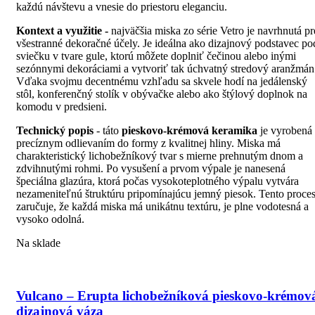
každú návštevu a vnesie do priestoru eleganciu.
Kontext a využitie -
najväčšia miska zo série Vetro je navrhnutá pr
všestranné dekoračné účely. Je ideálna ako dizajnový podstavec po
sviečku v tvare gule, ktorú môžete doplniť čečinou alebo inými
sezónnymi dekoráciami a vytvoriť tak úchvatný stredový aranžmán
Vďaka svojmu decentnému vzhľadu sa skvele hodí na jedálenský
stôl, konferenčný stolík v obývačke alebo ako štýlový doplnok na
komodu v predsieni.
Technický popis
- táto
pieskovo-krémová keramika
je vyrobená
precíznym odlievaním do formy z kvalitnej hliny. Miska má
charakteristický lichobežníkový tvar s mierne prehnutým dnom a
zdvihnutými rohmi. Po vysušení a prvom výpale je nanesená
špeciálna glazúra, ktorá počas vysokoteplotného výpalu vytvára
nezameniteľnú štruktúru pripomínajúcu jemný piesok. Tento proce
zaručuje, že každá miska má unikátnu textúru, je plne vodotesná a
vysoko odolná.
Na sklade
Vulcano – Erupta lichobežníková pieskovo-krémov
dizajnová váza