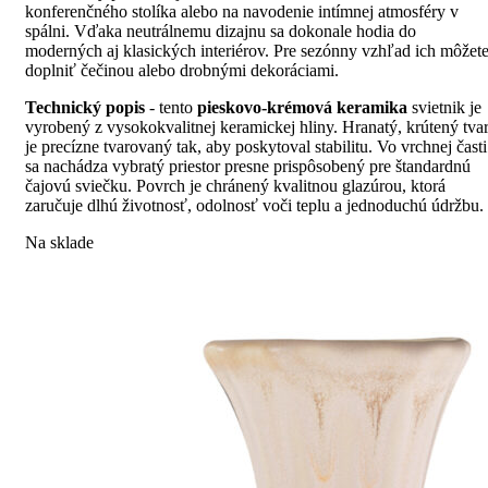
konferenčného stolíka alebo na navodenie intímnej atmosféry v
spálni. Vďaka neutrálnemu dizajnu sa dokonale hodia do
moderných aj klasických interiérov. Pre sezónny vzhľad ich môžet
doplniť čečinou alebo drobnými dekoráciami.
Technický popis
- tento
pieskovo-krémová keramika
svietnik je
vyrobený z vysokokvalitnej keramickej hliny. Hranatý, krútený tva
je precízne tvarovaný tak, aby poskytoval stabilitu. Vo vrchnej časti
sa nachádza vybratý priestor presne prispôsobený pre štandardnú
čajovú sviečku. Povrch je chránený kvalitnou glazúrou, ktorá
zaručuje dlhú životnosť, odolnosť voči teplu a jednoduchú údržbu.
Na sklade