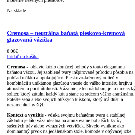
moderne riešených priestorov.
Na sklade
Cremosa – neutrálna baňatá pieskovo-krémová
glazovaná vázička
8,00
€
Pridať do košíka
Cremosa -
objavte kúzlo domácej pohody s touto elegantnou
baňatou vázou. Jej zaoblené tvary inšpirované prírodou pôsobia na
pohľad mäkko a upokojujúco. Pieskovo-krémový odtieň v
kombinácii s unikátnou glazúrou vnesie do vášho interiéru hrejivú
atmosféru a pocit útulnosti. Váza nie je len nádobou, je to umeleck
solitér, ktorý zútulní každý kút a stane sa srdcom vášho aranžmánu.
Potešte seba alebo svojich blízkych kúskom, ktorý má dušu a
nezameniteľný štýl.
Kontext a využitie
- vďaka svojmu baňatému tvaru a stabilnej
základni je táto váza ideálna na aranžovanie bohatších kytíc,
sušených tráv alebo výrazných vetvičiek. Skvelo vynikne ako
dominantný prvok na jedálenskom stole, komode v obývacej izbe