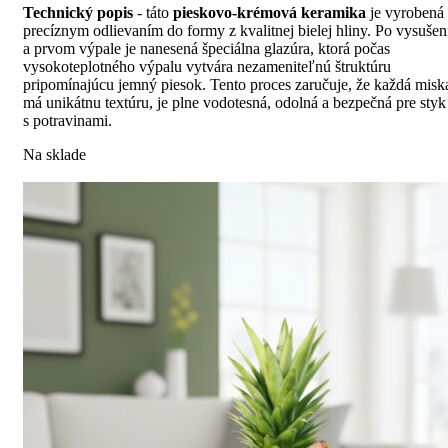
Technický popis
- táto
pieskovo-krémová keramika
je vyrobená
precíznym odlievaním do formy z kvalitnej bielej hliny. Po vysušen
a prvom výpale je nanesená špeciálna glazúra, ktorá počas
vysokoteplotného výpalu vytvára nezameniteľnú štruktúru
pripomínajúcu jemný piesok. Tento proces zaručuje, že každá misk
má unikátnu textúru, je plne vodotesná, odolná a bezpečná pre styk
s potravinami.
Na sklade