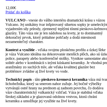
12,00
€
Pridať do košíka
VULCANO
-
vnesie do vášho interiéru dramatickú krásu s vázou
Vulcano. Jej unikátny tvar inšpirovaný siluetou sopky je umelecký
vyjadrením sily prírody, zjemnený teplými tónmi pieskovo-krémove
glazúry. Táto váza nie je len nádobou na kvety, je to dominantný
dekoračný prvok, ktorý pritiahne pohľady a dodá miestnosti
nezameniteľný charakter.
Kontext a využitie
- vďaka svojmu ploskému profilu a úzkej šírke
je váza Vulcano ideálna na dekorovanie menších plôch, ako sú úzk
police, parapety alebo konferenčné stolíky. Vynikne samostatne ak
solitér alebo v kombinácii s inými kúskami keramiky. Je vhodná pr
aranžmány zo suchých tráv, ale vďaka kvalitnej glazúre bez
problémov zvládne aj živé kvety vo vode.
Technický popis
- táto
pieskovo-kremová keramika
váza má tva
lichobežníka, ktorý sa smerom nahor zužuje. Jej bočné výbežky
vytvárajú ostré hrany na prednom aj zadnom povrchu, čo dodáva
váze charakteristický vulkanický vzhľad. Váza je stabilná vďaka
širokej základni a je glazovaná odolnou vrstvou, ktorá chráni
keramiku a umožňuje jej využitie na živé kvety.