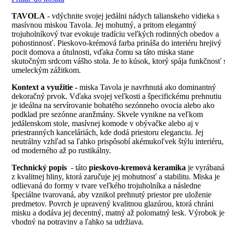
TAVOLA
- vdýchnite svojej jedálni nádych talianskeho vidieka s
masívnou miskou Tavola. Jej mohutný, a pritom elegantný
trojuholníkový tvar evokuje tradíciu veľkých rodinných obedov a
pohostinnosť. Pieskovo-krémová farba prináša do interiéru hrejivý
pocit domova a útulnosti, vďaka čomu sa táto miska stane
skutočným srdcom vášho stola. Je to kúsok, ktorý spája funkčnosť 
umeleckým zážitkom.
Kontext a využitie -
miska Tavola je navrhnutá ako dominantný
dekoračný prvok. Vďaka svojej veľkosti a špecifickému prehnutiu
je ideálna na servírovanie bohatého sezónneho ovocia alebo ako
podklad pre sezónne aranžmány. Skvele vynikne na veľkom
jedálenskom stole, masívnej komode v obývačke alebo aj v
priestranných kanceláriách, kde dodá priestoru eleganciu. Jej
neutrálny vzhľad sa ľahko prispôsobí akémukoľvek štýlu interiéru,
od moderného až po rustikálny.
Technický popis
- táto
pieskovo-kremová keramika
je vyrábaná
z kvalitnej hliny, ktorá zaručuje jej mohutnosť a stabilitu. Miska je
odlievaná do formy v tvare veľkého trojuholníka a následne
špeciálne tvarovaná, aby vznikol prehnutý priestor pre uloženie
predmetov. Povrch je upravený kvalitnou glazúrou, ktorá chráni
misku a dodáva jej decentný, matný až polomatný lesk. Výrobok je
vhodný na potraviny a ľahko sa udržiava.