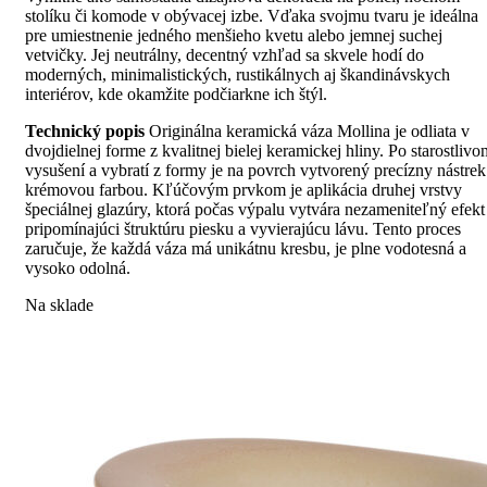
stolíku či komode v obývacej izbe. Vďaka svojmu tvaru je ideálna
pre umiestnenie jedného menšieho kvetu alebo jemnej suchej
vetvičky. Jej neutrálny, decentný vzhľad sa skvele hodí do
moderných, minimalistických, rustikálnych aj škandinávskych
interiérov, kde okamžite podčiarkne ich štýl.
Technický popis
Originálna keramická váza Mollina je odliata v
dvojdielnej forme z kvalitnej bielej keramickej hliny. Po starostlivo
vysušení a vybratí z formy je na povrch vytvorený precízny nástrek
krémovou farbou. Kľúčovým prvkom je aplikácia druhej vrstvy
špeciálnej glazúry, ktorá počas výpalu vytvára nezameniteľný efekt
pripomínajúci štruktúru piesku a vyvierajúcu lávu. Tento proces
zaručuje, že každá váza má unikátnu kresbu, je plne vodotesná a
vysoko odolná.
Na sklade