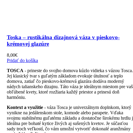
Toska – rustikálna dizajnová váza v pieskovo-
krémovej glazúre
8,00
€
Pridať do košíka
TOSCA
- prineste do svojho domova kúzlo vidieka s vázou Tosca.
Jej klasický tvar s guľatým základom evokuje útulnosť a teplo
domova, zatiaľ čo pieskovo-krémová glazúra dodáva moderný
nádych talianskeho dizajnu. Táto váza je ideálnym miestom pre vaš
obľúbené kvety, ktoré rozžiaria každý priestor a prinesú doň
harmóniu.
Kontext a využitie
- váza Tosca je univerzálnym doplnkom, ktorý
vynikne na jedálenskom stole, komode alebo parapete. Vďaka
svojmu stabilnému guľatému základu a dostatočne širokému hrdlu 
ideálna pre bohaté kytice živých aj sušených kvetov. Je súčasťou
sady troch veľkostí, čo vám umožní vytvoriť dokonalé aranžmány