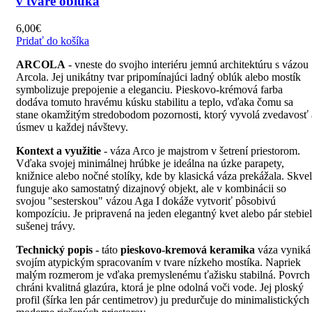
v tvare oblúka
6,00
€
Pridať do košíka
ARCOLA
- vneste do svojho interiéru jemnú architektúru s vázou
Arcola. Jej unikátny tvar pripomínajúci ladný oblúk alebo mostík
symbolizuje prepojenie a eleganciu. Pieskovo-krémová farba
dodáva tomuto hravému kúsku stabilitu a teplo, vďaka čomu sa
stane okamžitým stredobodom pozornosti, ktorý vyvolá zvedavosť 
úsmev u každej návštevy.
Kontext a využitie
- váza Arco je majstrom v šetrení priestorom.
Vďaka svojej minimálnej hrúbke je ideálna na úzke parapety,
knižnice alebo nočné stolíky, kde by klasická váza prekážala. Skve
funguje ako samostatný dizajnový objekt, ale v kombinácii so
svojou "sesterskou" vázou Aga I dokáže vytvoriť pôsobivú
kompozíciu. Je pripravená na jeden elegantný kvet alebo pár stebiel
sušenej trávy.
Technický popis -
táto
pieskovo-kremová keramika
váza vyniká
svojím atypickým spracovaním v tvare nízkeho mostíka. Napriek
malým rozmerom je vďaka premyslenému ťažisku stabilná. Povrch
chráni kvalitná glazúra, ktorá je plne odolná voči vode. Jej ploský
profil (šírka len pár centimetrov) ju predurčuje do minimalistických