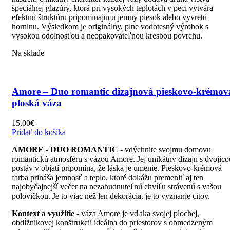
špeciálnej glazúry, ktorá pri vysokých teplotách v peci vytvára
efektnú štruktúru pripomínajúcu jemný piesok alebo vyvretú
horninu. Výsledkom je originálny, plne vodotesný výrobok s
vysokou odolnosťou a neopakovateľnou kresbou povrchu.
Na sklade
Amore – Duo romantic dizajnová pieskovo-krémov
ploská váza
15,00
€
Pridať do košíka
AMORE - DUO ROMANTIC
- vdýchnite svojmu domovu
romantickú atmosféru s vázou Amore. Jej unikátny dizajn s dvojico
postáv v objatí pripomína, že láska je umenie. Pieskovo-krémová
farba prináša jemnosť a teplo, ktoré dokážu premeniť aj ten
najobyčajnejší večer na nezabudnuteľnú chvíľu strávenú s vašou
polovičkou. Je to viac než len dekorácia, je to vyznanie citov.
Kontext a využitie
- váza Amore je vďaka svojej plochej,
obdĺžnikovej konštrukcii ideálna do priestorov s obmedzeným