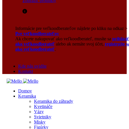
Zobraziť produkty
Informácie pre veľkoodberateľov nájdete po kliku na odkaz >
Pre veľkoodberateľov
Ak chcete nakupovať ako veľkoodberateľ, musíte sa
prihlási
ako veľkoodberateľ
alebo ak nemáte svoj účet,
registrujte s
ako veľkoodberateľ
.
Kde nás uvidíte
Kontakt
Domov
Keramika
Keramika do záhrady
Kvetináče
Vázy
Svietniky
Misky
Figúrky