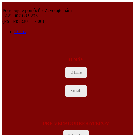
Potrebujete pomôcť ? Zavolajte nám
+421 907 083 295
(Po - Pi: 8:30 - 17.00)
O nás
O NÁS
O firme
Kontakt
PRE VEĽKOODBERATEĽOV