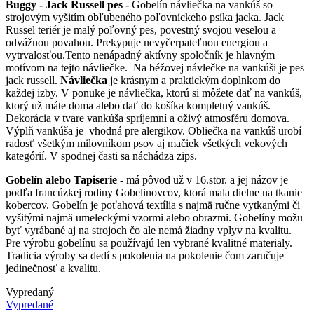
Buggy - Jack Russell pes -
Gobelín návliečka na vankúš so
strojovým vyšitím obľubeného poľovníckeho psíka jacka. Jack
Russel teriér je malý poľovný pes, povestný svojou veselou a
odvážnou povahou. Prekypuje nevyčerpateľnou energiou a
vytrvalosťou.Tento nenápadný aktívny spoločník je hlavným
motívom na tejto návliečke. Na béžovej návlečke na vankúši je pes
jack russell.
Návliečka
je krásnym a praktickým doplnkom do
každej izby. V ponuke je návliečka, ktorú si môžete dať na vankúš,
ktorý už máte doma alebo dať do košíka kompletný vankúš.
Dekorácia v tvare vankúša spríjemní a oživý atmosféru domova.
Výplň vankúša je vhodná pre alergikov. Obliečka na vankúš urobí
radosť všetkým milovníkom psov aj mačiek všetkých vekových
kategórií. V spodnej časti sa náchádza zips.
Gobelín alebo Tapiserie
- má pôvod už v 16.stor. a jej názov je
podľa francúzkej rodiny Gobelinovcov, ktorá mala dielne na tkanie
kobercov. Gobelín je poťahová textília s najmä ručne vytkanými či
vyšitými najmä umeleckými vzormi alebo obrazmi. Gobelíny možu
byť vyrábané aj na strojoch čo ale nemá žiadny vplyv na kvalitu.
Pre výrobu gobelínu sa používajú len vybrané kvalitné materialy.
Tradicia výroby sa dedí s pokolenia na pokolenie čom zaručuje
jedinečnosť a kvalitu.
Vypredaný
Vypredané