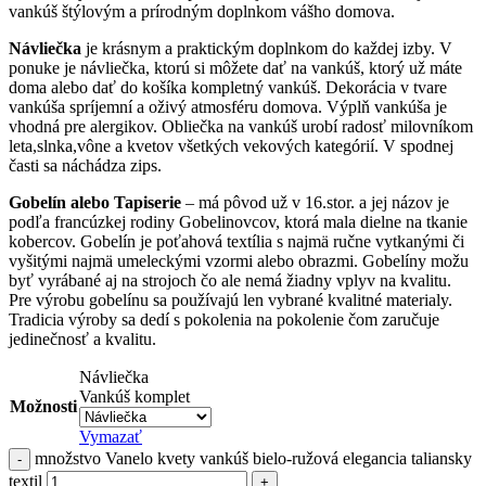
vankúš štýlovým a prírodným doplnkom vášho domova.
Návliečka
je krásnym a praktickým doplnkom do každej izby. V
ponuke je návliečka, ktorú si môžete dať na vankúš, ktorý už máte
doma alebo dať do košíka kompletný vankúš. Dekorácia v tvare
vankúša spríjemní a oživý atmosféru domova. Výplň vankúša je
vhodná pre alergikov. Obliečka na vankúš urobí radosť milovníkom
leta,slnka,vône a kvetov všetkých vekových kategórií. V spodnej
časti sa náchádza zips.
Gobelín alebo Tapiserie
– má pôvod už v 16.stor. a jej názov je
podľa francúzkej rodiny Gobelinovcov, ktorá mala dielne na tkanie
kobercov. Gobelín je poťahová textília s najmä ručne vytkanými či
vyšitými najmä umeleckými vzormi alebo obrazmi. Gobelíny možu
byť vyrábané aj na strojoch čo ale nemá žiadny vplyv na kvalitu.
Pre výrobu gobelínu sa používajú len vybrané kvalitné materialy.
Tradicia výroby sa dedí s pokolenia na pokolenie čom zaručuje
jedinečnosť a kvalitu.
Návliečka
Vankúš komplet
Možnosti
Vymazať
množstvo Vanelo kvety vankúš bielo-ružová elegancia taliansky
textil