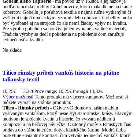
Gobelín alebo Tapiserie
- má pôvod už v 16.stor. a jej názov je
podľa francúzkej rodiny Gobelinovcov, ktorá mala dielne na tkanie
kobercov. Gobelín je poťahová textília s najmä ručne vytkanými či
vyšitými najmä umeleckými vzormi alebo obrazmi. Gobelíny možu
byť vyrábané aj na strojoch čo ale nemá žiadny vplyv na kvalitu.
Pre výrobu gobelínu sa používajú len vybrané kvalitné materialy.
Tradicia výroby sa dedí s pokolenia na pokolenie čom zaručuje
jedinečnosť a kvalitu.
Na sklade
Tilico rímsky príbeh vankúš historia na plátne
taliansky textil
10,25
€
–
13,32
€
Price range: 10,25€ through 13,32€
Výber možností
Tento produkt má viacero variantov. Možnosti si
môžete vybrať na stránke produktu.
Tilico - Rímsky príbeh -
Oživte váš domov s naším malým
vyšívaným vankúšom, ktorý nesie štýl starorímskej krásy. Hlavným
motívom je spojenie kvetín a histórie, čo vytvára nádhernú
kompozíciu na béžovej návlečke. Ozdobný motív z Rímskych čias
pridáva do vášho interiéru dotyk klasického šarmu. Modrá farba
poskytuje elegantný kontrast, čím vytvára jedinečný vankúš, ktorý