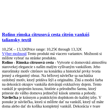
Rolino rímska citrusová cesta citrón vankúš
taliansky textil
10,25
€
–
13,32
€
Price range: 10,25€ through 13,32€
Výber možností
Tento produkt má viacero variantov. Možnosti si
môžete vybrať na stránke produktu.
Rolino - Rímska citrusová cesta -
Vytvorte si domovskú atmosféru
starovekej elegancie s naším malým vyšívaným vankúšom. Jeho
starorímsky motív citrónov na konáriku a historické prvky tvoria
jemný a elegantný obraz. Na béžovej návlečke sa nachádza
ozdobný motív, ktorý pridáva štýl a originalitu. Žltá a modrá farba
na dekorácii okrajov vankúša dotvárajú exkluzívny dojem. Tento
vankúš je spojením luxusu, histórie a prírodného šarmu, ktorý
prinesie do vášho domova jedinečný kúsok umenia a pohody.
Návliečka
je krásnym a praktickým doplnkom do každej izby. V
ponuke je návliečka, ktorú si môžete dať na vankúš, ktorý už máte
doma alebo dať do košíka kompletný vankúš. Dekorácia v tvare