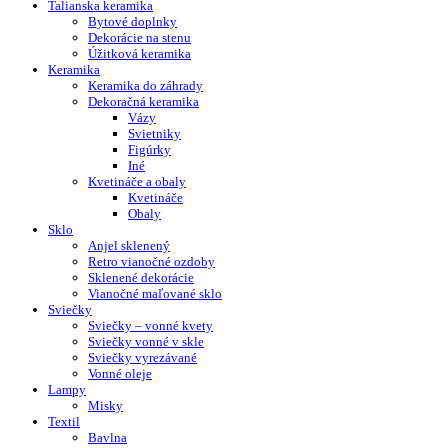
Talianska keramika
Bytové doplnky
Dekorácie na stenu
Úžitková keramika
Keramika
Keramika do záhrady
Dekoračná keramika
Vázy
Svietniky
Figúrky
Iné
Kvetináče a obaly
Kvetináče
Obaly
Sklo
Anjel sklenený
Retro vianočné ozdoby
Sklenené dekorácie
Vianočné maľované sklo
Sviečky
Sviečky – vonné kvety
Sviečky vonné v skle
Sviečky vyrezávané
Vonné oleje
Lampy
Misky
Textil
Bavlna