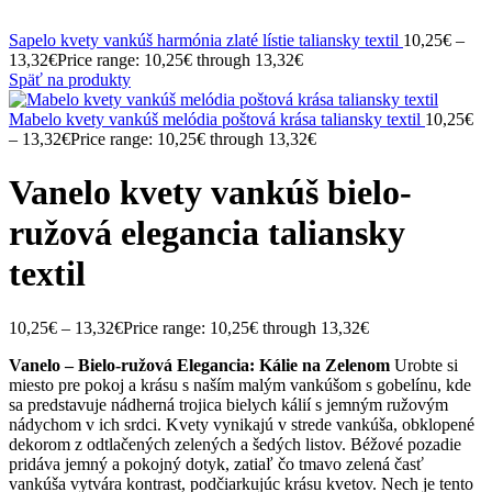
Sapelo kvety vankúš harmónia zlaté lístie taliansky textil
10,25
€
–
13,32
€
Price range: 10,25€ through 13,32€
Späť na produkty
Mabelo kvety vankúš melódia poštová krása taliansky textil
10,25
€
–
13,32
€
Price range: 10,25€ through 13,32€
Vanelo kvety vankúš bielo-
ružová elegancia taliansky
textil
10,25
€
–
13,32
€
Price range: 10,25€ through 13,32€
Vanelo – Bielo-ružová Elegancia: Kálie na Zelenom
Urobte si
miesto pre pokoj a krásu s naším malým vankúšom s gobelínu, kde
sa predstavuje nádherná trojica bielych kálií s jemným ružovým
nádychom v ich srdci. Kvety vynikajú v strede vankúša, obklopené
dekorom z odtlačených zelených a šedých listov. Béžové pozadie
pridáva jemný a pokojný dotyk, zatiaľ čo tmavo zelená časť
vankúša vytvára kontrast, podčiarkujúc krásu kvetov. Nech je tento