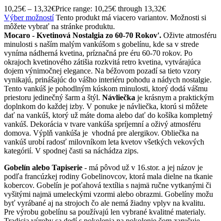
10,25
€
–
13,32
€
Price range: 10,25€ through 13,32€
Výber možností
Tento produkt má viacero variantov. Možnosti si
môžete vybrať na stránke produktu.
Mocaro - Kvetinová Nostalgia zo 60-70 Rokov'.
Oživte atmosféru
minulosti s naším malým vankúšom s gobelínu, kde sa v strede
vyníma nádherná kvetina, príznačná pre éru 60-70 rokov. Po
okrajoch kvetinového zátišia rozkvitá retro kvetina, vytvárajúca
dojem výnimočnej elegance. Na béžovom pozadí sa tieto vzory
vynikajú, prinášajúc do vášho interiéru pohodu a nádych nostalgie.
Tento vankúš je pohodlným kúskom minulosti, ktorý dodá vášmu
priestoru jedinečný šarm a štýl.
Návliečka
je krásnym a praktickým
doplnkom do každej izby. V ponuke je návliečka, ktorú si môžete
dať na vankúš, ktorý už máte doma alebo dať do košíka kompletný
vankúš. Dekorácia v tvare vankúša spríjemní a oživý atmosféru
domova. Výplň vankúša je vhodná pre alergikov. Obliečka na
vankúš urobí radosť milovníkom leta kvetov všetkých vekových
kategórií. V spodnej časti sa náchádza zips.
Gobelín alebo Tapiserie
- má pôvod už v 16.stor. a jej názov je
podľa francúzkej rodiny Gobelinovcov, ktorá mala dielne na tkanie
kobercov. Gobelín je poťahová textília s najmä ručne vytkanými či
vyšitými najmä umeleckými vzormi alebo obrazmi. Gobelíny možu
byť vyrábané aj na strojoch čo ale nemá žiadny vplyv na kvalitu.
Pre výrobu gobelínu sa používajú len vybrané kvalitné materialy.
Tradicia výroby sa dedí s pokolenia na pokolenie čom zaručuje