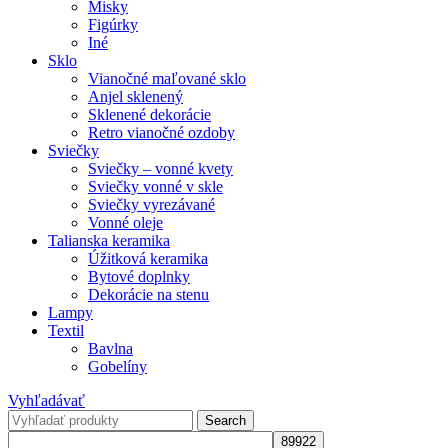
Misky
Figúrky
Iné
Sklo
Vianočné maľované sklo
Anjel sklenený
Sklenené dekorácie
Retro vianočné ozdoby
Sviečky
Sviečky – vonné kvety
Sviečky vonné v skle
Sviečky vyrezávané
Vonné oleje
Talianska keramika
Úžitková keramika
Bytové doplnky
Dekorácie na stenu
Lampy
Textil
Bavlna
Gobelíny
Vyhľadávať
Search