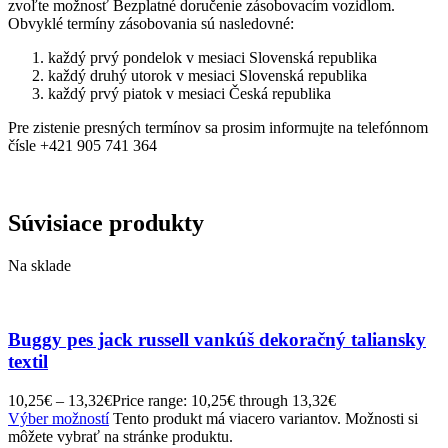
zvoľte možnosť Bezplatné doručenie zásobovacím vozidlom.
Obvyklé termíny zásobovania sú nasledovné:
každý prvý pondelok v mesiaci Slovenská republika
každý druhý utorok v mesiaci Slovenská republika
každý prvý piatok v mesiaci Česká republika
Pre zistenie presných termínov sa prosim informujte na telefónnom
čísle +421 905 741 364
Súvisiace produkty
Na sklade
Buggy pes jack russell vankúš dekoračný taliansky
textil
10,25
€
–
13,32
€
Price range: 10,25€ through 13,32€
Výber možností
Tento produkt má viacero variantov. Možnosti si
môžete vybrať na stránke produktu.