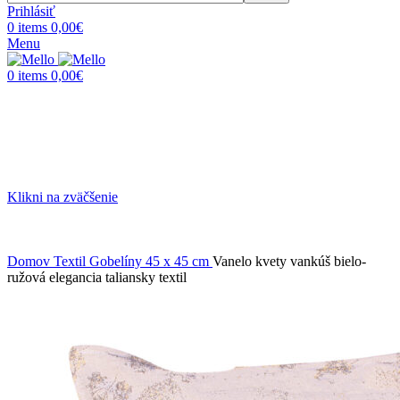
Prihlásiť
0
items
0,00
€
Menu
0
items
0,00
€
Klikni na zväčšenie
Domov
Textil
Gobelíny
45 x 45 cm
Vanelo kvety vankúš bielo-
ružová elegancia taliansky textil