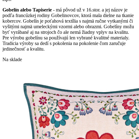
Gobelín alebo Tapiserie
- má pôvod už v 16.stor. a jej názov je
podľa francúzkej rodiny Gobelinovcov, ktorá mala dielne na tkanie
kobercov. Gobelín je poťahová textília s najmä ručne vytkanými či
vyšitými najmä umeleckými vzormi alebo obrazmi. Gobelíny možu
byť vyrábané aj na strojoch čo ale nemá žiadny vplyv na kvalitu.
Pre výrobu gobelínu sa používajú len vybrané kvalitné materialy.
Tradicia výroby sa dedí s pokolenia na pokolenie čom zaručuje
jedinečnosť a kvalitu.
Na sklade