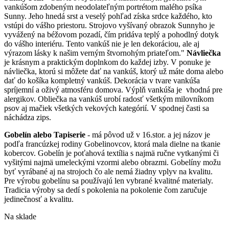
vankúšom zdobeným neodolateľným portrétom malého psíka
Sunny. Jeho hnedá srst a veselý pohľad získa srdce každého, kto
vstúpi do vášho priestoru. Strojovo vyšívaný obrazok Sunnyho je
vyvážený na béžovom pozadí, čím pridáva teplý a pohodlný dotyk
do vášho interiéru. Tento vankúš nie je len dekoráciou, ale aj
výrazom lásky k našim verným štvornohým priateľom."
Návliečka
je krásnym a praktickým doplnkom do každej izby. V ponuke je
návliečka, ktorú si môžete dať na vankúš, ktorý už máte doma alebo
dať do košíka kompletný vankúš. Dekorácia v tvare vankúša
spríjemní a oživý atmosféru domova. Výplň vankúša je vhodná pre
alergikov. Obliečka na vankúš urobí radosť všetkým milovníkom
psov aj mačiek všetkých vekových kategórií. V spodnej časti sa
náchádza zips.
Gobelín alebo Tapiserie
- má pôvod už v 16.stor. a jej názov je
podľa francúzkej rodiny Gobelinovcov, ktorá mala dielne na tkanie
kobercov. Gobelín je poťahová textília s najmä ručne vytkanými či
vyšitými najmä umeleckými vzormi alebo obrazmi. Gobelíny možu
byť vyrábané aj na strojoch čo ale nemá žiadny vplyv na kvalitu.
Pre výrobu gobelínu sa používajú len vybrané kvalitné materialy.
Tradicia výroby sa dedí s pokolenia na pokolenie čom zaručuje
jedinečnosť a kvalitu.
Na sklade