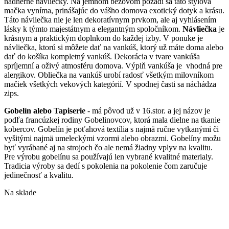
nádherné návliečky. Na jemnom béžovom pozadí sa táto štýlová
mačka vyníma, prinášajúc do vášho domova exotický dotyk a krásu.
Táto návliečka nie je len dekoratívnym prvkom, ale aj vyhlásením
lásky k týmto majestátnym a elegantným spoločníkom.
Návliečka
je
krásnym a praktickým doplnkom do každej izby. V ponuke je
návliečka, ktorú si môžete dať na vankúš, ktorý už máte doma alebo
dať do košíka kompletný vankúš. Dekorácia v tvare vankúša
spríjemní a oživý atmosféru domova. Výplň vankúša je vhodná pre
alergikov. Obliečka na vankúš urobí radosť všetkým milovníkom
mačiek všetkých vekových kategórií. V spodnej časti sa náchádza
zips.
Gobelín alebo Tapiserie
- má pôvod už v 16.stor. a jej názov je
podľa francúzkej rodiny Gobelinovcov, ktorá mala dielne na tkanie
kobercov. Gobelín je poťahová textília s najmä ručne vytkanými či
vyšitými najmä umeleckými vzormi alebo obrazmi. Gobelíny možu
byť vyrábané aj na strojoch čo ale nemá žiadny vplyv na kvalitu.
Pre výrobu gobelínu sa používajú len vybrané kvalitné materialy.
Tradicia výroby sa dedí s pokolenia na pokolenie čom zaručuje
jedinečnosť a kvalitu.
Na sklade