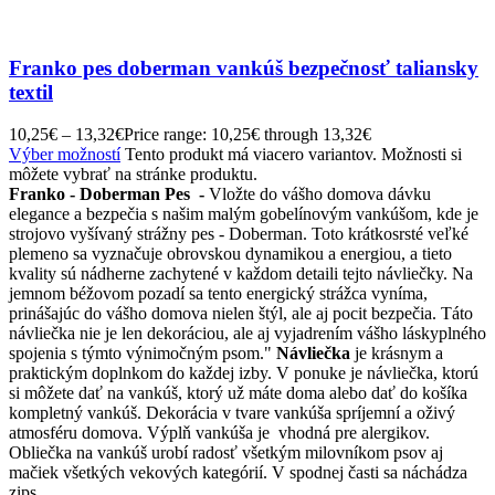
Franko pes doberman vankúš bezpečnosť taliansky
textil
10,25
€
–
13,32
€
Price range: 10,25€ through 13,32€
Výber možností
Tento produkt má viacero variantov. Možnosti si
môžete vybrať na stránke produktu.
Franko - Doberman Pes -
Vložte do vášho domova dávku
elegance a bezpečia s našim malým gobelínovým vankúšom, kde je
strojovo vyšívaný strážny pes - Doberman. Toto krátkosrsté veľké
plemeno sa vyznačuje obrovskou dynamikou a energiou, a tieto
kvality sú nádherne zachytené v každom detaili tejto návliečky. Na
jemnom béžovom pozadí sa tento energický strážca vyníma,
prinášajúc do vášho domova nielen štýl, ale aj pocit bezpečia. Táto
návliečka nie je len dekoráciou, ale aj vyjadrením vášho láskyplného
spojenia s týmto výnimočným psom."
Návliečka
je krásnym a
praktickým doplnkom do každej izby. V ponuke je návliečka, ktorú
si môžete dať na vankúš, ktorý už máte doma alebo dať do košíka
kompletný vankúš. Dekorácia v tvare vankúša spríjemní a oživý
atmosféru domova. Výplň vankúša je vhodná pre alergikov.
Obliečka na vankúš urobí radosť všetkým milovníkom psov aj
mačiek všetkých vekových kategórií. V spodnej časti sa náchádza
zips.