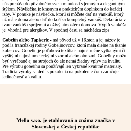
nás prenáša do pôvabného sveta minulosti s jemným a elegantným
štýlom.
Návliečka
je krásnym a praktickým doplnkom do každej
izby. V ponuke je návliečka, ktorú si môžete dať na vankúš, ktorý
už máte doma alebo dať do košíka kompletný vankúš. Dekorácia v
tvare vankúša spríjemní a oživý atmosféru domova. Výplň vankúša
je vhodná pre alergikov. V spodnej časti sa náchádza zips.
Gobelín alebo Tapiserie
- má pôvod už v 16.stor. a jej názov je
podľa francúzkej rodiny Gobelinovcov, ktorá mala dielne na tkanie
kobercov. Gobelín je poťahová textília s najmä ručne vytkanými či
vyšitými najmä umeleckými vzormi alebo obrazmi. Gobelíny možu
byť vyrábané aj na strojoch čo ale nemá žiadny vplyv na kvalitu.
Pre výrobu gobelínu sa používajú len vybrané kvalitné materialy.
Tradicia výroby sa dedí s pokolenia na pokolenie čom zaručuje
jedinečnosť a kvalitu.
Mello s.r.o. je etablovaná a známa značka v
Slovenskej a Českej republike