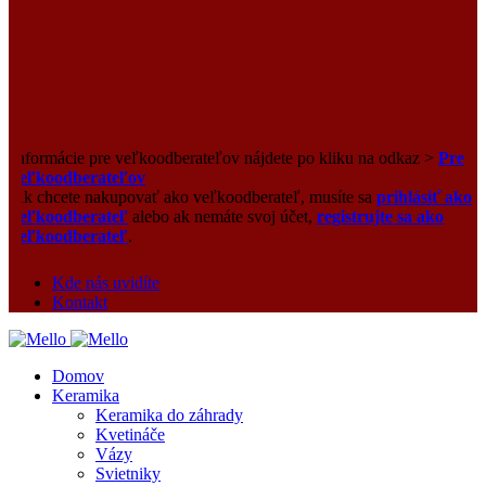
Informácie pre veľkoodberateľov nájdete po kliku na odkaz >
Pre
veľkoodberateľov
Ak chcete nakupovať ako veľkoodberateľ, musíte sa
prihlásiť ako
veľkoodberateľ
alebo ak nemáte svoj účet,
registrujte sa ako
veľkoodberateľ
.
Kde nás uvidíte
Kontakt
Domov
Keramika
Keramika do záhrady
Kvetináče
Vázy
Svietniky