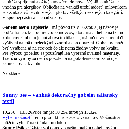
vankúša spríjemní a oživý atmosféru domova. Výplň vankúša je
vhodná pre alergikov. Obliečka na vankúš urobí radosť milovníkom
leta,slnka a vône citrusových plodov všetkých vekových kategórií.
V spodnej časti sa náchádza zips.
Gobelín alebo Tapiserie
- má pôvod už v 16.stor. a jej názov je
podľa francúzkej rodiny Gobelinovcov, ktorá mala dielne na tkanie
kobercov. Gobelín je poťahová textília s najmä ručne vytkanými či
vyšitými najmä umeleckými vzormi alebo obrazmi. Gobelíny možu
byť vyrábané aj na strojoch čo ale nemá žiadny vplyv na kvalitu.
Pre výrobu gobelínu sa používajú len vybrané kvalitné materialy.
Tradicia výroby sa dedí s pokolenia na pokolenie čom zaručuje
jedinečnosť a kvalitu.
Na sklade
Sunny pes – vankúš dekoračný gobelín taliansky
textil
10,25
€
–
13,32
€
Price range: 10,25€ through 13,32€
Výber možností
Tento produkt má viacero variantov. Možnosti si
môžete vybrať na stránke produktu.
Sunny Psík -
Oživte svoj domov s naším malým gobelínovým