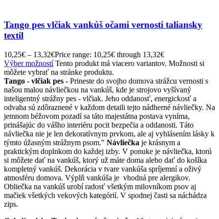
Tango pes vlčiak vankúš očami vernosti taliansky
textil
10,25
€
–
13,32
€
Price range: 10,25€ through 13,32€
Výber možností
Tento produkt má viacero variantov. Možnosti si
môžete vybrať na stránke produktu.
Tango - vlčiak pes -
Prineste do svojho domova strážcu vernosti s
našou malou návliečkou na vankúš, kde je strojovo vyšívaný
inteligentný strážny pes - vlčiak. Jeho oddanosť, energickosť a
odvaha sú zdôraznené v každom detaili tejto nádherné návliečky. Na
jemnom béžovom pozadí sa táto majestátna postava vyníma,
prinášajúc do vášho interiéru pocit bezpečia a oddanosti. Táto
návliečka nie je len dekoratívnym prvkom, ale aj vyhlásením lásky k
týmto úžasným strážnym psom."
Návliečka
je krásnym a
praktickým doplnkom do každej izby. V ponuke je návliečka, ktorú
si môžete dať na vankúš, ktorý už máte doma alebo dať do košíka
kompletný vankúš. Dekorácia v tvare vankúša spríjemní a oživý
atmosféru domova. Výplň vankúša je vhodná pre alergikov.
Obliečka na vankúš urobí radosť všetkým milovníkom psov aj
mačiek všetkých vekových kategórií. V spodnej časti sa náchádza
zips.