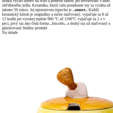
úžitku vyčarí úsmev na tvári a prinesie radosť pri servírovaní Vášho
obľúbeného jedla. Keramika, ktorú vám ponúkame my sa vyrába už
takmer 50 rokov. Jej tajomstvom úspechu je ,,
amore
,, Každý
keramický kúsok je originálny a ručne maľovaný. vypaľuje sa 8 až
12 hodín pri vysokej teplote 960 °C až 1100°C vypaľuje sa 2 x v
peci, prvý raz ako čistá forma ,,biscotto,, a druhý raz už maľovaný a
glazúrovaný finálny produkt
Na sklade