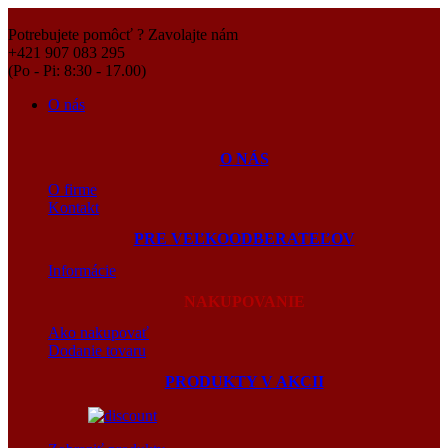
Potrebujete pomôcť ? Zavolajte nám
+421 907 083 295
(Po - Pi: 8:30 - 17.00)
O nás
O NÁS
O firme
Kontakt
PRE VEĽKOODBERATEĽOV
Informácie
NAKUPOVANIE
Ako nakupovať
Dodanie tovaru
PRODUKTY V AKCII