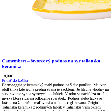
Camembert – štvorcový podnos na syr talianska
keramika
18,00
€
Pridať do košíka
Formaaggio
je keramický malý podnos na širšie použitie. Má tvar
obdl'žnika kde jedna predná strana je zaoblená. Je hlavne vhodný na
servírovanie syra a syrových pochútiek. V rohu sa nachádza malá
myška ktorá slúži na odloženie špáratiek. Podnos alebo tácka je
krásne na žlto ručne maľovaná a na koniec glazovaná. Originálna
Talianska keramika z rodinných fabrík v Taliansku Vám okrem