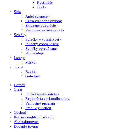
Kvetináče
Obaly
Sklo
Anjel sklenený
Retro vianočné ozdoby
Sklenené dekorácie
Vianočné maľované sklo
Sviečky
Sviečky – vonné kvety
Sviečky vonné v skle
Sviečky vyrezávané
Vonné oleje
Lampy
Misky
Textil
Bavlna
Gobelíny
Domov
O nás
Pre veľkoodberateľov
Registrácia veľkoodberateľa
Vernostný program
Produkty v akcii
Obchod
Kde nás najbližšie uvidíte
Ako nakupovať
Dodanie tovaru