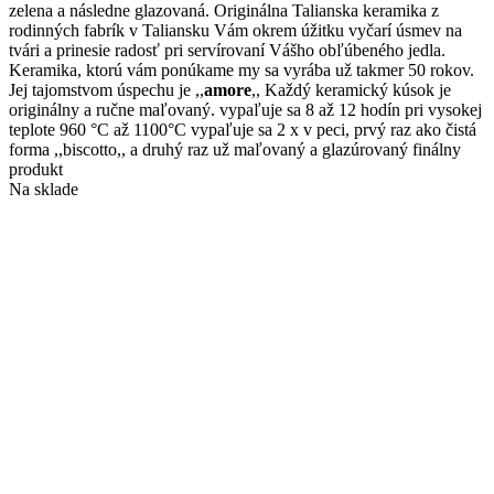
zelena a následne glazovaná. Originálna Talianska keramika z
rodinných fabrík v Taliansku Vám okrem úžitku vyčarí úsmev na
tvári a prinesie radosť pri servírovaní Vášho obľúbeného jedla.
Keramika, ktorú vám ponúkame my sa vyrába už takmer 50 rokov.
Jej tajomstvom úspechu je ,,
amore
,, Každý keramický kúsok je
originálny a ručne maľovaný. vypaľuje sa 8 až 12 hodín pri vysokej
teplote 960 °C až 1100°C vypaľuje sa 2 x v peci, prvý raz ako čistá
forma ,,biscotto,, a druhý raz už maľovaný a glazúrovaný finálny
produkt
Na sklade