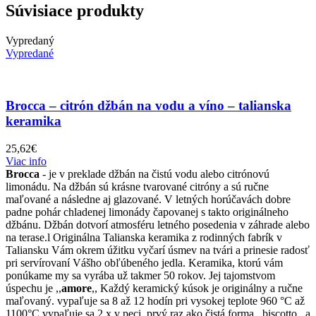
Súvisiace produkty
Vypredaný
Vypredané
Brocca – citrón džbán na vodu a víno – talianska
keramika
25,62
€
Viac info
Brocca
- je v preklade džbán na čistú vodu alebo citrónovú
limonádu. Na džbán sú krásne tvarované citróny a sú ručne
maľované a následne aj glazované. V letných horúčavách dobre
padne pohár chladenej limonády čapovanej s takto originálneho
džbánu. Džbán dotvorí atmosféru letného posedenia v záhrade alebo
na terase.l Originálna Talianska keramika z rodinných fabrík v
Taliansku Vám okrem úžitku vyčarí úsmev na tvári a prinesie radosť
pri servírovaní Vášho obľúbeného jedla. Keramika, ktorú vám
ponúkame my sa vyrába už takmer 50 rokov. Jej tajomstvom
úspechu je ,,
amore
,, Každý keramický kúsok je originálny a ručne
maľovaný. vypaľuje sa 8 až 12 hodín pri vysokej teplote 960 °C až
1100°C vypaľuje sa 2 x v peci, prvý raz ako čistá forma ,,biscotto,, a