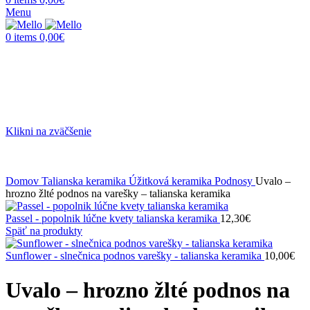
Menu
0
items
0,00
€
Klikni na zväčšenie
Domov
Talianska keramika
Úžitková keramika
Podnosy
Uvalo –
hrozno žlté podnos na varešky – talianska keramika
Passel - popolnik lúčne kvety talianska keramika
12,30
€
Späť na produkty
Sunflower - slnečnica podnos varešky - talianska keramika
10,00
€
Uvalo – hrozno žlté podnos na