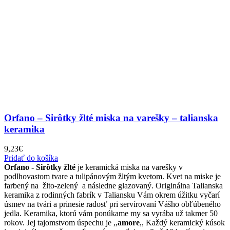
Orfano – Sirôtky žlté miska na varešky – talianska
keramika
9,23
€
Pridať do košíka
Orfano - Sirôtky žlté
je keramická miska na varešky v
podlhovastom tvare a tulipánovým žltým kvetom. Kvet na miske je
farbený na žlto-zelený a následne glazovaný. Originálna Talianska
keramika z rodinných fabrík v Taliansku Vám okrem úžitku vyčarí
úsmev na tvári a prinesie radosť pri servírovaní Vášho obľúbeného
jedla. Keramika, ktorú vám ponúkame my sa vyrába už takmer 50
rokov. Jej tajomstvom úspechu je ,,
amore
,, Každý keramický kúsok