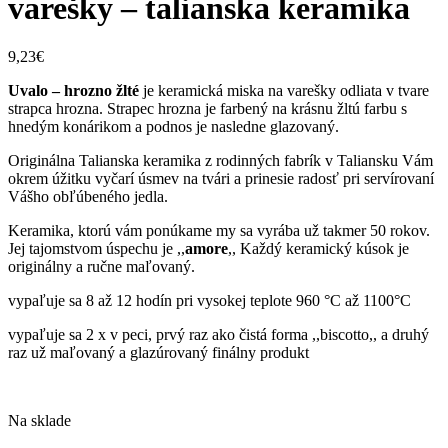
varešky – talianska keramika
9,23
€
Uvalo – hrozno žlté
je keramická miska na varešky odliata v tvare
strapca hrozna. Strapec hrozna je farbený na krásnu žltú farbu s
hnedým konárikom a podnos je nasledne glazovaný.
Originálna Talianska keramika z rodinných fabrík v Taliansku Vám
okrem úžitku vyčarí úsmev na tvári a prinesie radosť pri servírovaní
Vášho obľúbeného jedla.
Keramika, ktorú vám ponúkame my sa vyrába už takmer 50 rokov.
Jej tajomstvom úspechu je ,,
amore
,, Každý keramický kúsok je
originálny a ručne maľovaný.
vypaľuje sa 8 až 12 hodín pri vysokej teplote 960 °C až 1100°C
vypaľuje sa 2 x v peci, prvý raz ako čistá forma ,,biscotto,, a druhý
raz už maľovaný a glazúrovaný finálny produkt
Na sklade