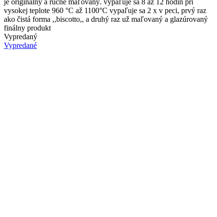
je originálny a ručne maľovaný. vypaľuje sa 8 až 12 hodín pri
vysokej teplote 960 °C až 1100°C vypaľuje sa 2 x v peci, prvý raz
ako čistá forma ,,biscotto,, a druhý raz už maľovaný a glazúrovaný
finálny produkt
Vypredaný
Vypredané