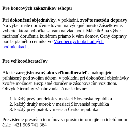
Pre koncových zákazníkov eshopu
Pri dokončení objednávky
, v pokladni,
zvoľte metódu dopravy
.
Na výber máte doručenie tovaru na výdajné miesto Zásielkovne,
vyberte, ktorá pobočka sa vám najviac hodí. Máte tiež na výber
možnosť doručenia kuriérom priamo k vám domov. Ceny dopravy
podľa platného cenníka vo
Všeobecných obchodných
podmienkach
.
Pre veľkoodberateľov
Ak ste
zaregistrovaný ako veľkoodberateľ
a nakupujete
prihlásený pod svojim účtom, v pokladni pri dokončení objednávky
zvoľte možnosť Bezplatné doručenie zásobovacím vozidlom.
Obvyklé termíny zásobovania sú nasledovné:
každý prvý pondelok v mesiaci Slovenská republika
každý druhý utorok v mesiaci Slovenská republika
každý prvý piatok v mesiaci Česká republika
Pre zistenie presných termínov sa prosim informujte na telefónnom
čísle +421 905 741 364