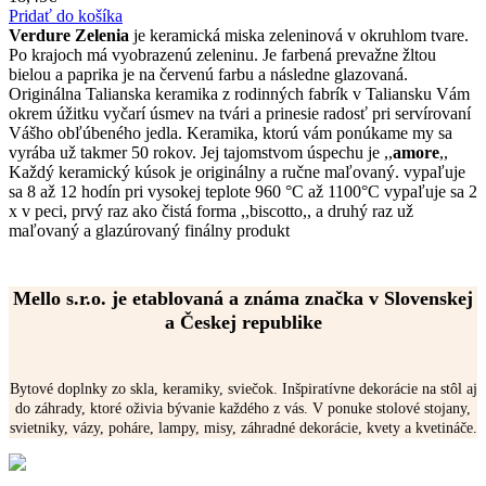
Pridať do košíka
Verdure Zelenia
je keramická miska zeleninová v okruhlom tvare.
Po krajoch má vyobrazenú zeleninu. Je farbená prevažne žltou
bielou a paprika je na červenú farbu a následne glazovaná.
Originálna Talianska keramika z rodinných fabrík v Taliansku Vám
okrem úžitku vyčarí úsmev na tvári a prinesie radosť pri servírovaní
Vášho obľúbeného jedla. Keramika, ktorú vám ponúkame my sa
vyrába už takmer 50 rokov. Jej tajomstvom úspechu je ,,
amore
,,
Každý keramický kúsok je originálny a ručne maľovaný. vypaľuje
sa 8 až 12 hodín pri vysokej teplote 960 °C až 1100°C vypaľuje sa 2
x v peci, prvý raz ako čistá forma ,,biscotto,, a druhý raz už
maľovaný a glazúrovaný finálny produkt
Mello s.r.o. je etablovaná a známa značka v Slovenskej
a Českej republike
Bytové doplnky zo skla, keramiky, sviečok. Inšpiratívne dekorácie na stôl aj
do záhrady, ktoré oživia bývanie každého z vás. V ponuke stolové stojany,
svietniky, vázy, poháre, lampy, misy, záhradné dekorácie, kvety a kvetináče.