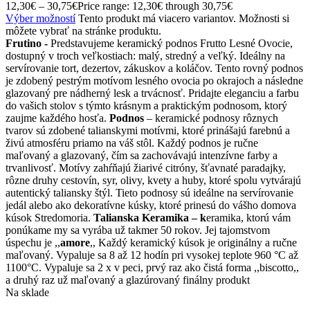
12,30
€
–
30,75
€
Price range: 12,30€ through 30,75€
Výber možností
Tento produkt má viacero variantov. Možnosti si
môžete vybrať na stránke produktu.
Frutino -
Predstavujeme keramický podnos Frutto Lesné Ovocie,
dostupný v troch veľkostiach: malý, stredný a veľký. Ideálny na
servírovanie tort, dezertov, zákuskov a koláčov. Tento rovný podnos
je zdobený pestrým motívom lesného ovocia po okrajoch a následne
glazovaný pre nádherný lesk a trvácnosť. Pridajte eleganciu a farbu
do vašich stolov s týmto krásnym a praktickým podnosom, ktorý
zaujme každého hosťa.
Podnos
– keramické podnosy rôznych
tvarov sú zdobené talianskymi motívmi, ktoré prinášajú farebnú a
živú atmosféru priamo na váš stôl. Každý podnos je ručne
maľovaný a glazovaný, čím sa zachovávajú intenzívne farby a
trvanlivosť. Motívy zahŕňajú žiarivé citróny, šťavnaté paradajky,
rôzne druhy cestovín, syr, olivy, kvety a huby, ktoré spolu vytvárajú
autentický taliansky štýl. Tieto podnosy sú ideálne na servírovanie
jedál alebo ako dekoratívne kúsky, ktoré prinesú do vášho domova
kúsok Stredomoria.
Talianska Keramika – k
eramika, ktorú vám
ponúkame my sa vyrába už takmer 50 rokov. Jej tajomstvom
úspechu je ,,
amore
,, Každý keramický kúsok je originálny a ručne
maľovaný. Vypaluje sa 8 až 12 hodín pri vysokej teplote 960 °C až
1100°C. Vypaluje sa 2 x v peci, prvý raz ako čistá forma ,,biscotto,,
a druhý raz už maľovaný a glazúrovaný finálny produkt
Na sklade