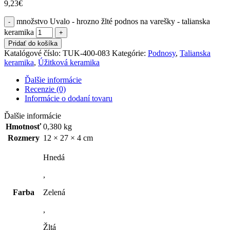
9,23
€
množstvo Uvalo - hrozno žlté podnos na varešky - talianska
keramika
Pridať do košíka
Katalógové číslo:
TUK-400-083
Kategórie:
Podnosy
,
Talianska
keramika
,
Úžitková keramika
Ďalšie informácie
Recenzie (0)
Informácie o dodaní tovaru
Ďalšie informácie
Hmotnosť
0,380 kg
Rozmery
12 × 27 × 4 cm
Hnedá
,
Farba
Zelená
,
Žltá