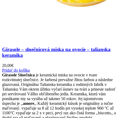
Girasole – slnečnicová miska na ovocie – talianska
keramika
20,00
€
Pridať do košíka
Girasole Slnečnica
je keramická miska na ovocie v tvare
rozkvitnutej slnečnice. Je farbená prevažne žltou farbou a následne
glazovaná. Originálna Talianska keramika z rodinných fabrík v
Taliansku Vám okrem úžitku vyčarí úsmev na tvári a prinesie radosť
pri servírovaní Vášho obľúbeného jedla. Keramika, ktorú vám
ponúkame my sa vyrába už takmer 50 rokov. Jej tajomstvom
úspechu je ,,
amore
,, Každý keramický kúsok je originálny a ručne
maľovaný. vypaľuje sa 8 až 12 hodín pri vysokej teplote 960 °C až
1100°C vypaľuje sa 2 x v peci, prvý raz ako čistá forma ,,biscotto,, a
druhý raz už maľovaný a glazúrovaný finálny produkt