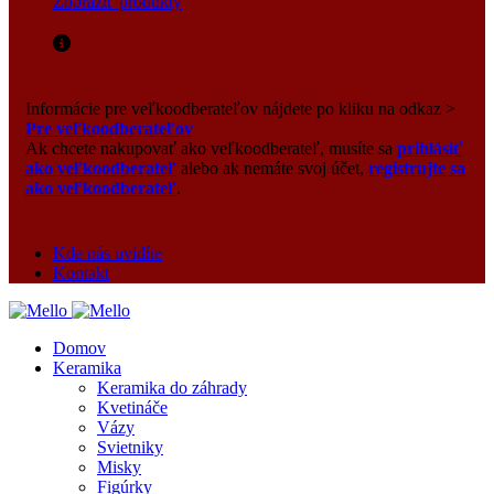
Zobraziť produkty
Informácie pre veľkoodberateľov nájdete po kliku na odkaz >
Pre veľkoodberateľov
Ak chcete nakupovať ako veľkoodberateľ, musíte sa
prihlásiť
ako veľkoodberateľ
alebo ak nemáte svoj účet,
registrujte sa
ako veľkoodberateľ
.
Kde nás uvidíte
Kontakt
Domov
Keramika
Keramika do záhrady
Kvetináče
Vázy
Svietniky
Misky
Figúrky