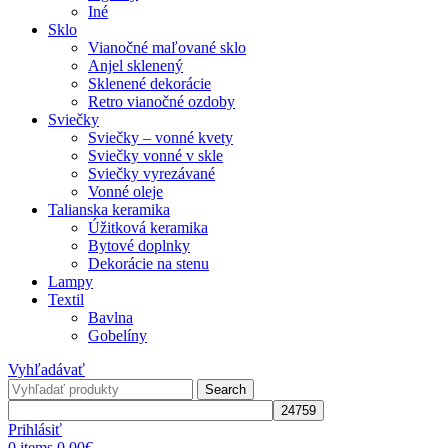
Iné
Sklo
Vianočné maľované sklo
Anjel sklenený
Sklenené dekorácie
Retro vianočné ozdoby
Sviečky
Sviečky – vonné kvety
Sviečky vonné v skle
Sviečky vyrezávané
Vonné oleje
Talianska keramika
Úžitková keramika
Bytové doplnky
Dekorácie na stenu
Lampy
Textil
Bavlna
Gobelíny
Vyhľadávať
Search
Prihlásiť
0
items
0,00
€