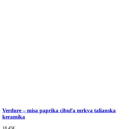
Verdure – misa paprika cibuľa mrkva talianska
keramika
18,45
€