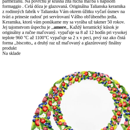
parmezánu. Na povrchu je krásna žltá ručná maľba s nápisom
formaggio . Celá dóza je glazovaná. Originálna Talianska keramika
z rodinných fabrík v Taliansku Vám okrem úžitku vyčarí úsmev na
tvári a prinesie radosť pri servírovaní Vášho obľúbeného jedla.
Keramika, ktorú vám ponúkame my sa vyrába už takmer 50 rokov.
Jej tajomstvom úspechu je ,,
amore
,, Každý keramický kúsok je
originálny a ručne maľovaný. vypaľuje sa 8 až 12 hodín pri vysokej
teplote 960 °C až 1100°C vypaľuje sa 2 x v peci, prvý raz ako čistá
forma ,,biscotto,, a druhý raz už maľovaný a glazúrovaný finálny
produkt
Na sklade