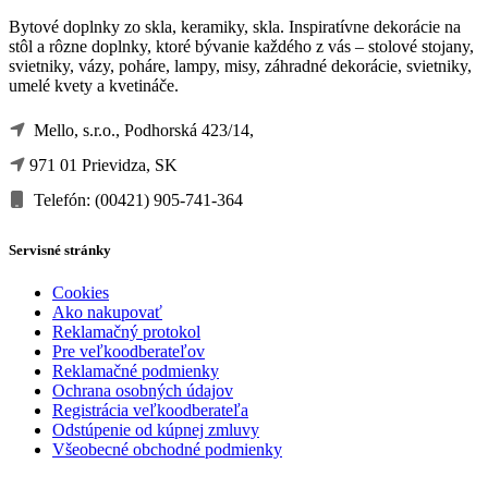
Bytové doplnky zo skla, keramiky, skla. Inspiratívne dekorácie na
stôl a rôzne doplnky, ktoré bývanie každého z vás – stolové stojany,
svietniky, vázy, poháre, lampy, misy, záhradné dekorácie, svietniky,
umelé kvety a kvetináče.
Mello, s.r.o., Podhorská 423/14,
971 01 Prievidza, SK
Telefón: (00421) 905-741-364
Servisné stránky
Cookies
Ako nakupovať
Reklamačný protokol
Pre veľkoodberateľov
Reklamačné podmienky
Ochrana osobných údajov
Registrácia veľkoodberateľa
Odstúpenie od kúpnej zmluvy
Všeobecné obchodné podmienky