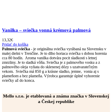
Vanilka – sviečka vonná krémová palmová
13,32
€
Pridať do košíka
Palmová sviečka
- je originálna sviečka vyrábaná na Slovensku v
malej dielni v Trenčíne. Je to dlho horiaca sviečka s dobou horenia
cca 80 hodín. Aroma vanilka dotvára pocit sladkosti s letnej
zmrzliny. Je to sladká vôňa. Sviečka je z palmového vosku a z
palmového oleja vyliata do sklenenej dózy s uzatvarateľným
vekom. Sviečka má 850 g a krásne sladko, jemne, vonia aj s
plameňom a bez plameňa. Výrobca garantuje úplné vyhorenie
sviečky až do konca.
Mello s.r.o. je etablovaná a známa značka v Slovenskej
a Českej republike