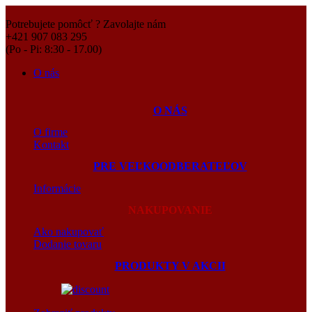
Potrebujete pomôcť ? Zavolajte nám
+421 907 083 295
(Po - Pi: 8:30 - 17.00)
O nás
O NÁS
O firme
Kontakt
PRE VEĽKOODBERATEĽOV
Informácie
NAKUPOVANIE
Ako nakupovať
Dodanie tovaru
PRODUKTY V AKCII