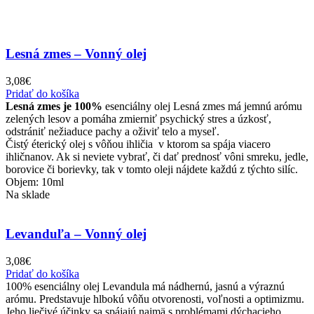
Lesná zmes – Vonný olej
3,08
€
Pridať do košíka
Lesná zmes je 100%
esenciálny olej Lesná zmes
má jemnú arómu
zelených lesov a pomáha zmierniť psychický stres a úzkosť,
odstrániť nežiaduce pachy a oživiť telo a myseľ.
Čistý éterický olej s vôňou ihličia v ktorom sa spája viacero
ihličnanov. Ak si neviete vybrať, či dať prednosť vôni smreku, jedle,
borovice či borievky, tak v tomto oleji nájdete každú z týchto silíc.
Objem: 10ml
Na sklade
Levanduľa – Vonný olej
3,08
€
Pridať do košíka
100% esenciálny olej Levandula má nádhernú, jasnú a výraznú
arómu. Predstavuje hlbokú vôňu otvorenosti, voľnosti a optimizmu.
Jeho liečivé účinky sa spájajú najmä s problémami dýchacieho