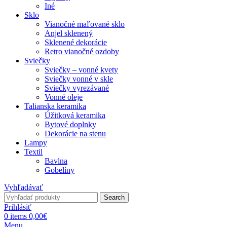
Iné
Sklo
Vianočné maľované sklo
Anjel sklenený
Sklenené dekorácie
Retro vianočné ozdoby
Sviečky
Sviečky – vonné kvety
Sviečky vonné v skle
Sviečky vyrezávané
Vonné oleje
Talianska keramika
Úžitková keramika
Bytové doplnky
Dekorácie na stenu
Lampy
Textil
Bavlna
Gobelíny
Vyhľadávať
Search
Prihlásiť
0
items
0,00
€
Menu