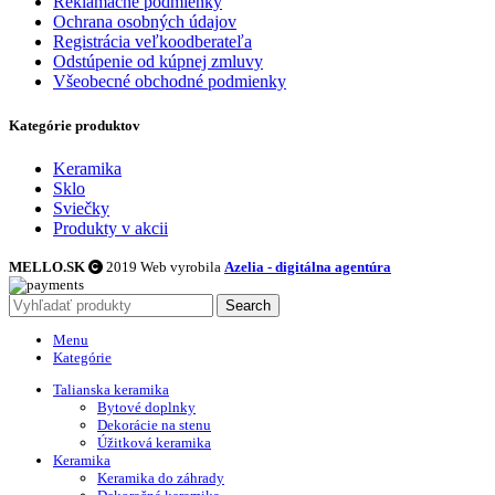
Reklamačné podmienky
Ochrana osobných údajov
Registrácia veľkoodberateľa
Odstúpenie od kúpnej zmluvy
Všeobecné obchodné podmienky
Kategórie produktov
Keramika
Sklo
Sviečky
Produkty v akcii
MELLO.SK
2019 Web vyrobila
Azelia - digitálna agentúra
Search
Menu
Kategórie
Talianska keramika
Bytové doplnky
Dekorácie na stenu
Úžitková keramika
Keramika
Keramika do záhrady