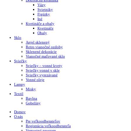
Dekoračná keramika
Vázy
Svietniky
Figúrky
Iné
Kvetináče a obaly
Kvetináče
Obaly
Sklo
Anjel sklenený
Retro vianočné ozdoby
Sklenené dekorácie
Vianočné maľované sklo
Sviečky
Sviečky – vonné kvety
Sviečky vonné v skle
Sviečky vyrezávané
Vonné oleje
Lampy
Misky
Textil
Bavlna
Gobelíny
Domov
O nás
Pre veľkoodberateľov
Registrácia veľkoodberateľa
Vernostný program