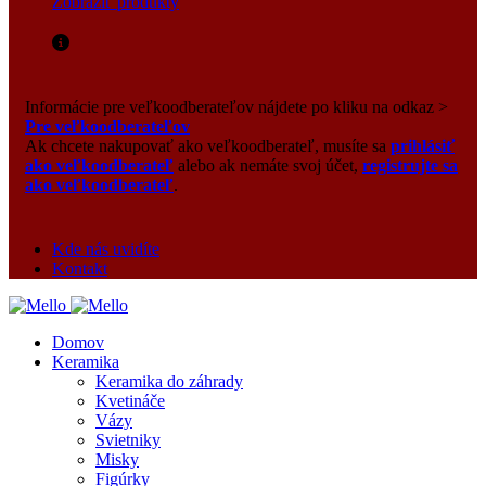
Zobraziť produkty
Informácie pre veľkoodberateľov nájdete po kliku na odkaz >
Pre veľkoodberateľov
Ak chcete nakupovať ako veľkoodberateľ, musíte sa
prihlásiť
ako veľkoodberateľ
alebo ak nemáte svoj účet,
registrujte sa
ako veľkoodberateľ
.
Kde nás uvidíte
Kontakt
Domov
Keramika
Keramika do záhrady
Kvetináče
Vázy
Svietniky
Misky
Figúrky