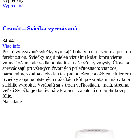
Vypredaný
Vypredané
Granát – Sviečka vyrezávaná
34,44
€
Viac info
Pestré vyrezávané sviečky vynikajú bohatým nariasením a pestrou
farebnosťou. Sviečky majú nielen vizuálnu krásu ktorú vieme
vnímať očami, ale vedia pohladiť aj naše všetky zmysly. Človeka
sprevádzajú pri všetkých životných príležitostiach: vianoce,
narodeniny, svadba alebo len tak pre potešenie a oživenie interiéru.
Sviečky stoja na plstených nožičkách kôli poškriabaniu nábytku a
stabilite výrobku. Vyrábajú sa v troch veľkostiach. malá, stredná,
veľká Sviečka je dodávaná v krabici a zabalená do bublinkovej
fólie.
Na sklade