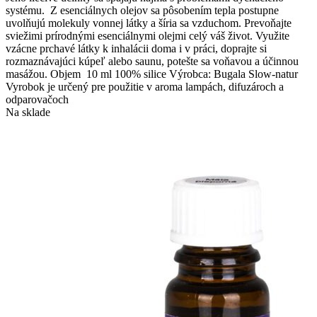
systému. Z esenciálnych olejov sa pôsobením tepla postupne
uvolňujú molekuly vonnej látky a šíria sa vzduchom. Prevoňajte
sviežimi prírodnými esenciálnymi olejmi celý váš život. Využite
vzácne prchavé látky k inhalácii doma i v práci, doprajte si
rozmaznávajúci kúpeľ alebo saunu, potešte sa voňavou a účinnou
masážou. Objem 10 ml 100% silice Výrobca: Bugala Slow-natur
Vyrobok je určený pre použitie v aroma lampách, difuzároch a
odparovačoch
Na sklade