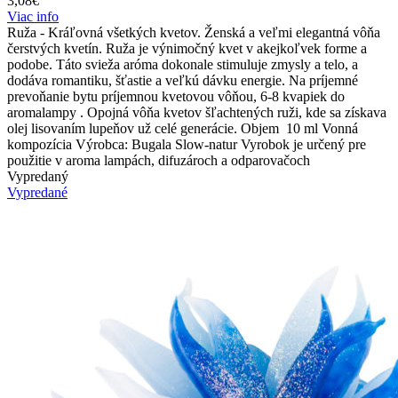
3,08
€
Viac info
Ruža - Kráľovná všetkých kvetov. Ženská a veľmi elegantná vôňa
čerstvých kvetín. Ruža je výnimočný kvet v akejkoľvek forme a
podobe. Táto svieža aróma dokonale stimuluje zmysly a telo, a
dodáva romantiku, šťastie a veľkú dávku energie. Na príjemné
prevoňanie bytu príjemnou kvetovou vôňou, 6-8 kvapiek do
aromalampy . Opojná vôňa kvetov šľachtených ruži, kde sa získava
olej lisovaním lupeňov už celé generácie. Objem 10 ml Vonná
kompozícia Výrobca: Bugala Slow-natur Vyrobok je určený pre
použitie v aroma lampách, difuzároch a odparovačoch
Vypredaný
Vypredané