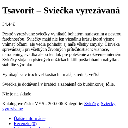
Tsavorit – Sviečka vyrezávaná
34,44
€
Pestré vyrezávané sviečky vynikajú bohatým nariasením a pestrou
farebnosťou. Sviečky majú nie len vizuálnu krásu ktorú vieme
vnímať očami, ale vedia pohladiť aj naše všetky zmysly. Človeka
sprevádzajú pri všetkých životných príležitostiach: vianoce,
narodeniny, svadba alebo len tak pre potešenie a oživenie interiéru.
Sviečky stoja na plstených nožičkách kôli poškriabaniu nábytku a
stabilite výrobku.
Vyrábajú sa v troch veľkostiach. malá, stredná, veľká
Sviečka je dodávaná v krabici a zabalená do bublinkovej fólie.
Nie je na sklade
Katalógové číslo:
VYS - 200-006
Kategórie:
Sviečky
,
Sviečky
vyrezávané
Ďalšie informácie
Recenzie (0)