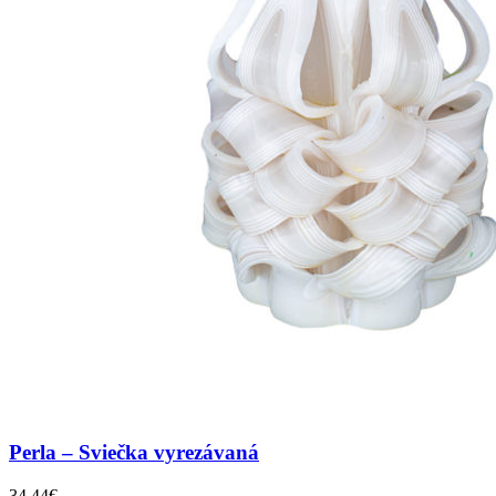
Perla – Sviečka vyrezávaná
34,44
€