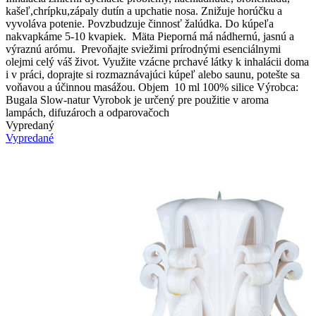
kašeľ,chrípku,zápaly dutín a upchatie nosa. Znižuje horúčku a
vyvoláva potenie. Povzbudzuje činnosť žalúdka. Do kúpeľa
nakvapkáme 5-10 kvapiek. Mäta Pieporná má nádhernú, jasnú a
výraznú arómu. Prevoňajte sviežimi prírodnými esenciálnymi
olejmi celý váš život. Využite vzácne prchavé látky k inhalácii doma
i v práci, doprajte si rozmaznávajúci kúpeľ alebo saunu, potešte sa
voňavou a účinnou masážou. Objem 10 ml 100% silice Výrobca:
Bugala Slow-natur Vyrobok je určený pre použitie v aroma
lampách, difuzároch a odparovačoch
Vypredaný
Vypredané