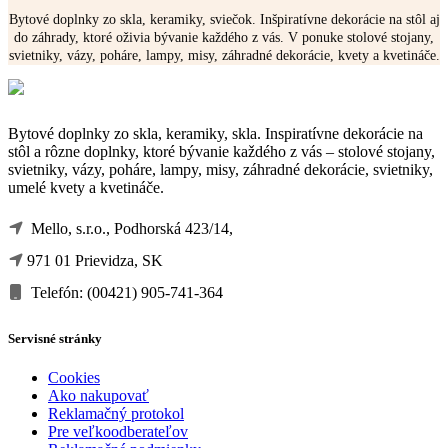
Bytové doplnky zo skla, keramiky, sviečok. Inšpiratívne dekorácie na stôl aj
do záhrady, ktoré oživia bývanie každého z vás. V ponuke stolové stojany,
svietniky, vázy, poháre, lampy, misy, záhradné dekorácie, kvety a kvetináče.
Bytové doplnky zo skla, keramiky, skla. Inspiratívne dekorácie na
stôl a rôzne doplnky, ktoré bývanie každého z vás – stolové stojany,
svietniky, vázy, poháre, lampy, misy, záhradné dekorácie, svietniky,
umelé kvety a kvetináče.
Mello, s.r.o., Podhorská 423/14,
971 01 Prievidza, SK
Telefón: (00421) 905-741-364
Servisné stránky
Cookies
Ako nakupovať
Reklamačný protokol
Pre veľkoodberateľov