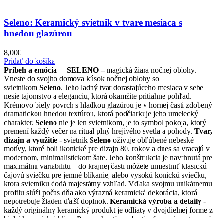
Seleno: Keramický svietnik v tvare mesiaca s
hnedou glazúrou
8,00
€
Pridať do košíka
Príbeh a emócia
–
SELENO –
magická žiara nočnej oblohy.
Vneste do svojho domova kúsok nočnej oblohy so
svietnikom
Seleno
. Jeho ladný tvar dorastajúceho mesiaca v sebe
nesie tajomstvo a eleganciu, ktorá okamžite pritiahne pohľad.
Krémovo biely povrch s hladkou glazúrou je v hornej časti zdobený
dramatickou hnedou textúrou, ktorá podčiarkuje jeho umelecký
charakter.
Seleno
nie je len svietnikom, je to symbol pokoja, ktorý
premení každý večer na rituál plný hrejivého svetla a pohody.
Tvar,
dizajn a využitie
- svietnik
Seleno
oživuje obľúbené nebeské
motívy, ktoré boli ikonické pre dizajn 80. rokov a dnes sa vracajú v
modernom, minimalistickom šate. Jeho konštrukcia je navrhnutá pre
maximálnu variabilitu – do krajnej časti môžete umiestniť klasickú
čajovú sviečku pre jemné blikanie, alebo vysokú konickú sviečku,
ktorá svietniku dodá majestátny vzhľad. Vďaka svojmu unikátnemu
profilu slúži počas dňa ako výrazná keramická dekorácia, ktorá
nepotrebuje žiaden ďalší doplnok.
Keramická výroba a detaily
-
každý originálny keramický produkt je odliaty v dvojdielnej forme z