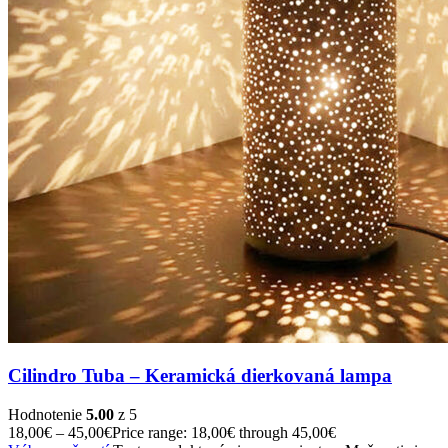
Cilindro Tuba – Keramická dierkovaná lampa
Hodnotenie
5.00
z 5
18,00
€
–
45,00
€
Price range: 18,00€ through 45,00€