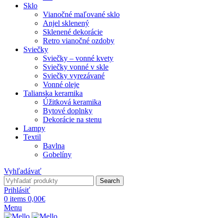
Sklo
Vianočné maľované sklo
Anjel sklenený
Sklenené dekorácie
Retro vianočné ozdoby
Sviečky
Sviečky – vonné kvety
Sviečky vonné v skle
Sviečky vyrezávané
Vonné oleje
Talianska keramika
Úžitková keramika
Bytové doplnky
Dekorácie na stenu
Lampy
Textil
Bavlna
Gobelíny
Vyhľadávať
Search
Prihlásiť
0
items
0,00
€
Menu