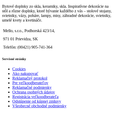
Bytové doplnky zo skla, keramiky, skla. Inspiratívne dekorácie na
stôl a rôzne doplnky, ktoré bývanie každého z vás – stolové stojany,
svietniky, vázy, poháre, lampy, misy, záhradné dekorácie, svietniky,
umelé kvety a kvetináče.
Mello, s.r.o., Podhorská 423/14,
971 01 Prievidza, SK
Telefón: (00421) 905-741-364
Servisné stránky
Cookies
Ako nakupovať
Reklamačný protokol
Pre veľkoodberateľov
Reklamačné podmienky
Ochrana osobných údajov
Registrácia veľkoodberateľa
Odstúpenie od kúpnej zmluvy
Všeobecné obchodné podmienky