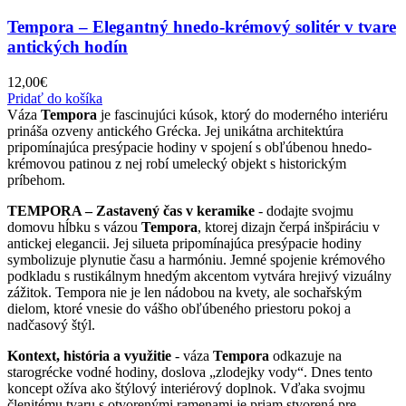
Tempora – Elegantný hnedo-krémový solitér v tvare
antických hodín
12,00
€
Pridať do košíka
Váza
Tempora
je fascinujúci kúsok, ktorý do moderného interiéru
prináša ozveny antického Grécka. Jej unikátna architektúra
pripomínajúca presýpacie hodiny v spojení s obľúbenou hnedo-
krémovou patinou z nej robí umelecký objekt s historickým
príbehom.
TEMPORA – Zastavený čas v keramike
- dodajte svojmu
domovu hĺbku s vázou
Tempora
, ktorej dizajn čerpá inšpiráciu v
antickej elegancii. Jej silueta pripomínajúca presýpacie hodiny
symbolizuje plynutie času a harmóniu. Jemné spojenie krémového
podkladu s rustikálnym hnedým akcentom vytvára hrejivý vizuálny
zážitok. Tempora nie je len nádobou na kvety, ale sochařským
dielom, ktoré vnesie do vášho obľúbeného priestoru pokoj a
nadčasový štýl.
Kontext, história a využitie
- váza
Tempora
odkazuje na
starogrécke vodné hodiny, doslova „zlodejky vody“. Dnes tento
koncept ožíva ako štýlový interiérový doplnok. Vďaka svojmu
členitému tvaru s otvorenými ramenami je priam stvorená pre