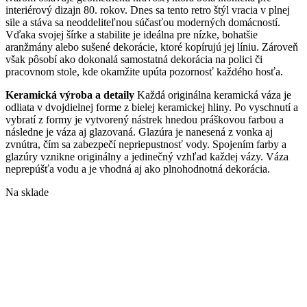
interiérový dizajn 80. rokov. Dnes sa tento retro štýl vracia v plnej
sile a stáva sa neoddeliteľnou súčasťou moderných domácností.
Vďaka svojej šírke a stabilite je ideálna pre nízke, bohatšie
aranžmány alebo sušené dekorácie, ktoré kopírujú jej líniu. Zároveň
však pôsobí ako dokonalá samostatná dekorácia na polici či
pracovnom stole, kde okamžite upúta pozornosť každého hosťa.
Keramická výroba a detaily
Každá originálna keramická váza je
odliata
v dvojdielnej forme z bielej keramickej hliny. Po vyschnutí a
vybratí z formy je vytvorený nástrek hnedou práškovou farbou a
následne je váza aj glazovaná. Glazúra je nanesená z vonka aj
zv
nútra, čím sa zabezpečí nepriepustnosť vody. Spojením farby a
glazúry vznikne originálny a jedinečný vzhľad každej vázy. Váza
neprepúšťa vodu a je vhodná aj ako plnohodnotná dekorácia.
Na sklade