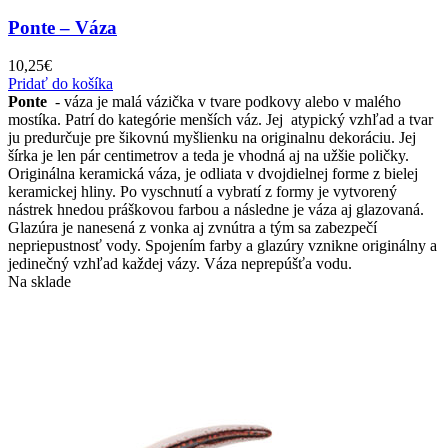
Ponte – Váza
10,25
€
Pridať do košíka
Ponte
- váza je malá vázička v tvare podkovy alebo v malého
mostíka. Patrí do kategórie menších váz. Jej atypický vzhľad a tvar
ju predurčuje pre šikovnú myšlienku na originalnu dekoráciu. Jej
šírka je len pár centimetrov a teda je vhodná aj na užšie poličky.
Originálna keramická váza, je odliata v dvojdielnej forme z bielej
keramickej hliny. Po vyschnutí a vybratí z formy je vytvorený
nástrek hnedou práškovou farbou a následne je váza aj glazovaná.
Glazúra je nanesená z vonka aj zvnútra a tým sa zabezpečí
nepriepustnosť vody. Spojením farby a glazúry vznikne originálny a
jedinečný vzhľad každej vázy. Váza neprepúšťa vodu.
Na sklade