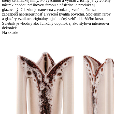
bielej keramickej hliny. Po vyschnutí a vybratí z formy je vytvorený
nástrek hnedou práškovou farbou a následne je produkt aj
glazovaný. Glazúra je nanesená z vonka aj zvnútra, čím sa
zabezpečí nepriepustnosť a vysoká kvalita povrchu. Spojením farby
a glazúry vznikne originálny a jedinečný vzhľad každého kusu.
Svietnik je vhodný ako funkčný doplnok aj ako štýlová interiérová
dekorácia.
Na sklade