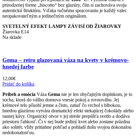
prirodzenej forme „biscotto“ bez glazúry, čím si zachováva svoju
autentickú štruktúru. Vďaka ručnému spracovaniu je každý valec
neopakovateľným a jedinečným originálom.
SVETELNÝ EFEKT LAMPY ZÁVISÍ OD ŽIAROVKY
Žiarovka E14
Na sklade
Gema – retro glazovaná váza na kvety v krémovo-
hnedej farbe
12,00
€
Pridať do košíka
Príbeh a emócia
Váza
Gema
nie je len obyčajným doplnkom, je to
socha, ktorá do vášho domova vnesie pokoj a rovnováhu. Jej
krémové telo pôsobí jemne a čisto, zatiaľ čo vrchol s hlbokou,
hnedou glazúrou vytvára dramatický efekt stekajúcej čokolády alebo
rannej kávy. Organický otvor v jej strede prepúšťa svetlo a dodáva
priestoru ľahkosť. Či v nej bude jediný kvet alebo zostane prázdna
ako solitér, vždy pritiahne pohľad a pohladí dušu svojou dokonalou
nedokonalosťou.