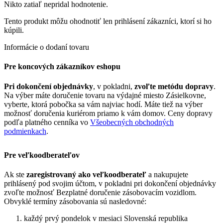
Nikto zatiaľ nepridal hodnotenie.
Tento produkt môžu ohodnotiť len prihlásení zákazníci, ktorí si ho
kúpili.
Informácie o dodaní tovaru
Pre koncových zákazníkov eshopu
Pri dokončení objednávky
, v pokladni,
zvoľte metódu dopravy
.
Na výber máte doručenie tovaru na výdajné miesto Zásielkovne,
vyberte, ktorá pobočka sa vám najviac hodí. Máte tiež na výber
možnosť doručenia kuriérom priamo k vám domov. Ceny dopravy
podľa platného cenníka vo
Všeobecných obchodných
podmienkach
.
Pre veľkoodberateľov
Ak ste
zaregistrovaný ako veľkoodberateľ
a nakupujete
prihlásený pod svojim účtom, v pokladni pri dokončení objednávky
zvoľte možnosť Bezplatné doručenie zásobovacím vozidlom.
Obvyklé termíny zásobovania sú nasledovné:
každý prvý pondelok v mesiaci Slovenská republika