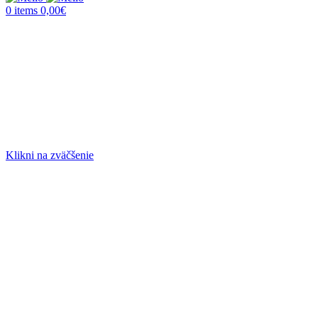
0
items
0,00
€
Klikni na zväčšenie