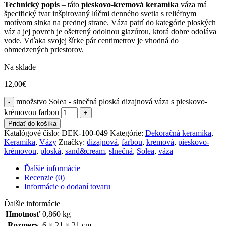
Technický popis
– táto
pieskovo-kremová keramika
váza má
špecifický tvar inšpirovaný lúčmi denného svetla s reliéfnym
motívom slnka na prednej strane. Váza patrí do kategórie ploských
váz a jej povrch je ošetrený odolnou glazúrou, ktorá dobre odoláva
vode. Vďaka svojej šírke pár centimetrov je vhodná do
obmedzených priestorov.
Na sklade
12,00
€
množstvo Solea - slnečná ploská dizajnová váza s pieskovo-
krémovou farbou
Pridať do košíka
Katalógové číslo:
DEK-100-049
Kategórie:
Dekoračná keramika
,
Keramika
,
Vázy
Značky:
dizajnová
,
farbou
,
kremová
,
pieskovo-
krémovou
,
ploská
,
sand&cream
,
slnečná
,
Solea
,
váza
Ďalšie informácie
Recenzie (0)
Informácie o dodaní tovaru
Ďalšie informácie
Hmotnosť
0,860 kg
Rozmery
6 × 21 × 21 cm