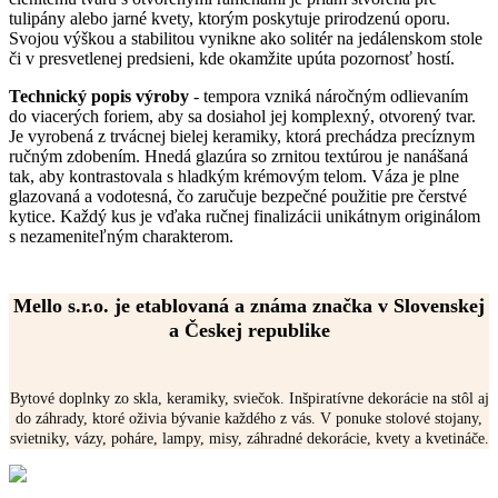
tulipány alebo jarné kvety, ktorým poskytuje prirodzenú oporu.
Svojou výškou a stabilitou vynikne ako solitér na jedálenskom stole
či v presvetlenej predsieni, kde okamžite upúta pozornosť hostí.
Technický popis výroby
- tempora vzniká náročným odlievaním
do viacerých foriem, aby sa dosiahol jej komplexný, otvorený tvar.
Je vyrobená z trvácnej bielej keramiky, ktorá prechádza precíznym
ručným zdobením. Hnedá glazúra so zrnitou textúrou je nanášaná
tak, aby kontrastovala s hladkým krémovým telom. Váza je plne
glazovaná a vodotesná, čo zaručuje bezpečné použitie pre čerstvé
kytice. Každý kus je vďaka ručnej finalizácii unikátnym originálom
s nezameniteľným charakterom.
Mello s.r.o. je etablovaná a známa značka v Slovenskej
a Českej republike
Bytové doplnky zo skla, keramiky, sviečok. Inšpiratívne dekorácie na stôl aj
do záhrady, ktoré oživia bývanie každého z vás. V ponuke stolové stojany,
svietniky, vázy, poháre, lampy, misy, záhradné dekorácie, kvety a kvetináče.