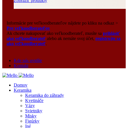
Zobraziť produkty
Informácie pre veľkoodberateľov nájdete po kliku na odkaz >
Pre veľkoodberateľov
Ak chcete nakupovať ako veľkoodberateľ, musíte sa
prihlásiť
ako veľkoodberateľ
alebo ak nemáte svoj účet,
registrujte sa
ako veľkoodberateľ
.
Kde nás uvidíte
Kontakt
Domov
Keramika
Keramika do záhrady
Kvetináče
Vázy
Svietniky
Misky
Figúrky
Iné