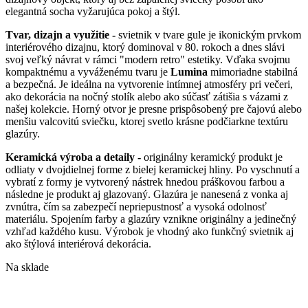
elegantná socha vyžarujúca pokoj a štýl.
Tvar, dizajn a využitie -
svietnik v tvare gule je ikonickým prvkom
interiérového dizajnu, ktorý dominoval v 80. rokoch a dnes slávi
svoj veľký návrat v rámci "modern retro" estetiky. Vďaka svojmu
kompaktnému a vyváženému tvaru je
Lumina
mimoriadne stabilná
a bezpečná. Je ideálna na vytvorenie intímnej atmosféry pri večeri,
ako dekorácia na nočný stolík alebo ako súčasť zátišia s vázami z
našej kolekcie. Horný otvor je presne prispôsobený pre čajovú alebo
menšiu valcovitú sviečku, ktorej svetlo krásne podčiarkne textúru
glazúry.
Keramická výroba a detaily -
originálny keramický produkt je
odliaty v dvojdielnej forme z bielej keramickej hliny. Po vyschnutí a
vybratí z formy je vytvorený nástrek hnedou práškovou farbou a
následne je produkt aj glazovaný. Glazúra je nanesená z vonka aj
zvnútra, čím sa zabezpečí nepriepustnosť a vysoká odolnosť
materiálu. Spojením farby a glazúry vznikne originálny a jedinečný
vzhľad každého kusu. Výrobok je vhodný ako funkčný svietnik aj
ako štýlová interiérová dekorácia.
Na sklade