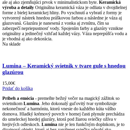
ale aj ako zjemňujúci prvok v minimalistickom byte.
Keramická
výroba a detaily
Originálna keramická váza je odliata
v dvojdielnej
forme z bielej keramickej hliny. Po vyschnutí a vybratí z formy je
vytvorený nástrek hnedou práškovou farbou a následne je váza aj
glazovaná. Glazúra je nanesená z vonka aj zv
nútra, čím sa
zabezpečí nepriepustnosť vody. Spojením farby a glazúry vznikne
originálny a jedinečný vzhľad každej vázy. Váza neprepúšťa vodu a
je vhodná aj ako dekorácia.
Na sklade
Lumina – Keramický svietnik v tvare gule s hnedou
glazúrou
15,00
€
Pridať do košíka
Príbeh a emócia -
premeňte bežný večer na magický zážitok so
svietnikom
Lumina
. Jeho dokonalý guľovitý tvar symbolizuje
nekonečnosť a harmóniu, ktorú vnesie do každého kúta vášho
domova. Hladký krémový povrch v hornej časti plynule prechádza
do umeleckej hnedej glazúry, ktorá pod žiarou sviečky ožíva v
hrejivých odleskoch.
Lumina
nie je len funkčným doplnkom, je to
dizajnový objekt, ktorý aj bez zapálenej sviečky pôsobí ako