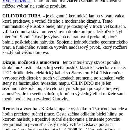
Výber možností
Tento produkt má viacero variantov. Možnosti si
môžete vybrať na stránke produktu.
CILINDRO TUBA
- je elegantná keramická lampa v tvare valca,
ktorá predstavuje vrchol čistého a moderného dizajnu. Tento
minimalistický kúsok z bielej hliny je dostupný v troch veľkostiach,
vďaka čomu sa stáva univerzálnym doplnkom pre akýkoľvek štýl
interiéru. Spodná časť je vybavená ochrannými prvkami, ktoré
bránia poškriabaniu nábytku. Spojenie jednoduchého geometrického
tvaru a funkčného svietnika vytvára nadčasový prvok, ktorý rozžiari
každý kút vášho domova.
Dizajn, možnosti a atmosféra
- tento interiérový skvost ponúka
široké možnosti – ako zdroj svetla poslúži klasická sviečka v miske,
LED drôtik alebo elektrický kábel so žiarovkou E14. Tisíce ručne
vytvorených dierok v troch veľkostiach premenia po zapálení vaše
steny na fascinujúcu hviezdnu mapu. CILINDRO nie je len
sezónnou dekoráciou, ale celoročným zdrojom pokoja a hrejivej
atmosféry. Je to svetlo s dušou, ktorého výsledný efekt môžete sami
meniť podľa typu zvolenej žiarovky.
Remeslo a výroba
- Každá lampa je výsledkom 15-ročnej tradície a
hodín precíznej ručnej práce. Cesta začína odliatím bielej hliny, po
ktorom nasleduje trpezlivé ručné dierkovanie a brúsenie povrchu.
Svoju finálnu pevnosť a čistý matný vzhľad získava počas 5-
hodinového výpalu pri teplotách až
1000 °C
. Výrobok ostáva v