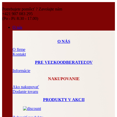
Potrebujete pomôcť ? Zavolajte nám
+421 907 083 295
(Po - Pi: 8:30 - 17.00)
O nás
O NÁS
O firme
Kontakt
PRE VEĽKOODBERATEĽOV
Informácie
NAKUPOVANIE
Ako nakupovať
Dodanie tovaru
PRODUKTY V AKCII