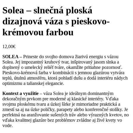
Solea – slnečná ploská
dizajnová váza s pieskovo-
krémovou farbou
12,00
€
SOLEA –
Prineste do svojho domova žiarivú energiu s vázou
Solea. Jej impozantný kruhový tvar, inšpirovaný jasom slnka a
doplnený o umelecký reliéf tváre, okamžite pritiahne pozornosť.
Pieskovo-krémová farba v kombinácii s jemnou glazúrou vytvára
teplú, útulnú atmosféru, ktorá pohladí dušu a dodá interiéru nádych
optimizmu a talianskej elegancie.
Kontext a využitie
– váza Solea je ideálnym dominantným
dekoračným prvkom pre moderné aj klasické interiéry. Vďaka
svojmu ploskému tvaru a úzkej šírke je mimoriadne praktická a
zmestí sa aj na úzke poličky, parapety alebo konferenčné stolíky. Je
perfektná na aranžovanie sušených tráv alebo výrazných kvetov, no
vďaka kvalitnej glazúre bez problémov zvládne aj živé kvety vo
vode.