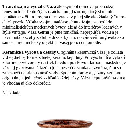
Tvar, dizajn a využitie
Váza ako symbol domova prechádza
renesanciou. Tento štýl so zatekanou glazúrou, ktorý si mnohí
pamätáme z 80. rokov, sa dnes vracia v plnej sile ako žiadaný "retro-
chic" prvok. Vďaka svojmu nadčasovému dizajnu sa hodí do
minimalistických moderných bytov, ale aj do interiérov ladených v
štýle vintage. Váza
Gema
je plne funkčná, neprepúšťa vodu a je
navrhnutá tak, aby stabilne držala kyticu, no zároveň fungovala ako
samostatný umelecký objekt na vašej polici či komode.
Keramická výroba a detaily
Originálna keramická váza je odliata
v dvojdielnej forme z bielej keramickej hliny. Po vyschnutí a vybratí
z formy je vytvorený nástrek hnedou práškovou farbou a následne je
váza aj glazovaná. Glazúra je nanesená z vonka aj zv
nútra, čím sa
zabezpečí nepriepustnosť vody. Spojením farby a glazúry vznikne
originálny a jedinečný vzhľad každej vázy. Váza neprepúšťa vodu a
je vhodná aj ako dekorácia.
Na sklade