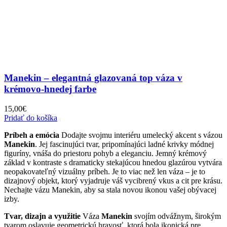
Manekin – elegantná glazovaná top váza v
krémovo-hnedej farbe
15,00
€
Pridať do košíka
Príbeh a emócia
Dodajte svojmu interiéru umelecký akcent s vázou
Manekin
. Jej fascinujúci tvar, pripomínajúci ladné krivky módnej
figuríny, vnáša do priestoru pohyb a eleganciu. Jemný krémový
základ v kontraste s dramaticky stekajúcou hnedou glazúrou vytvára
neopakovateľný vizuálny príbeh. Je to viac než len váza – je to
dizajnový objekt, ktorý vyjadruje váš vycibrený vkus a cit pre krásu.
Nechajte vázu Manekin, aby sa stala novou ikonou vašej obývacej
izby.
Tvar, dizajn a využitie
Váza
Manekin
svojím odvážnym, širokým
tvarom oslavuje geometrickú hravosť, ktorá bola ikonická pre