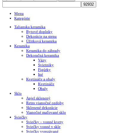
Menu
Kategórie
Talianska keramika
Bytové doplnky
Dekorácie na stenu
Úžitková keramika
Keramika
Keramika do záhrady
Dekoračná keramika
Vázy
Svietniky
Figúrky
Iné
Kvetináče a obaly
Kvetináče
Obaly
Sklo
Anjel sklenený
Retro vianočné ozdoby
Sklenené dekorácie
Vianočné maľované sklo
Sviečky
Sviečky – vonné kvety
Sviečky vonné v skle
Sviečky vyrezávané