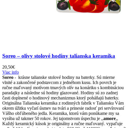
Soreo – olivy stolové hodiny talianska keramika
20,50
€
Viac info
Soreo
- krásne talianske stolové hodiny na baterky. Sú mierne
vlnité a zakončené podstavcom z jednéhom kusu. Ich povrch je
ručne maľovaný motívom tmavých olív na konáriku s kombináciou
paradajky a následne sú hodiny glazované. Hodiny sú zo zadnej
časti doplnené o hodinový mechanizmus ktorý poháňajú baterky.
Originálna Talianska keramika z rodinných fabrík v Taliansku Vám
okrem úžitku vyčarí úsmev na tvári a prinesie radosť pri servírovaní
Vášho obľúbeného jedla. Keramika, ktorú vám ponúkame my sa
vyrába už takmer 50 rokov. Jej tajomstvom úspechu je ,,
amore
,,
Každý keramický kúsok je originálny a ručne maľovaný. vypaľuje