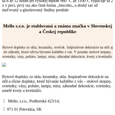
sa 8 až 12 hodín pri vysokej teplote 960 °C až 1100°C vypaľuje sa 2
x v peci, prvý raz ako čistá forma ,,biscotto,, a druhý raz už
maľovaný a glazúrovaný finálny produkt
Mello s.r.o. je etablovaná a známa značka v Slovenskej
a Českej republike
Bytové doplnky zo skla, keramiky, sviečok. Inšpiratívne dekorácie na stôl aj
do záhrady, ktoré oživia bývanie každého z vás. V ponuke stolové stojany,
svietniky, vázy, poháre, lampy, misy, záhradné dekorácie, kvety a kvetináče.
Bytové doplnky zo skla, keramiky, skla. Inspiratívne dekorácie na
stôl a rôzne doplnky, ktoré bývanie každého z vás – stolové stojany,
svietniky, vázy, poháre, lampy, misy, záhradné dekorácie, svietniky,
umelé kvety a kvetináče.
Mello, s.r.o., Podhorská 423/14,
971 01 Prievidza, SK