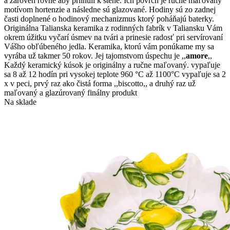
a zároveň rovné aby prilnuli k stene. Ich povrch je ručne maľovaný
motívom hortenzie a následne sú glazované. Hodiny sú zo zadnej
časti doplnené o hodinový mechanizmus ktorý poháňajú baterky.
Originálna Talianska keramika z rodinných fabrík v Taliansku Vám
okrem úžitku vyčarí úsmev na tvári a prinesie radosť pri servírovaní
Vášho obľúbeného jedla. Keramika, ktorú vám ponúkame my sa
vyrába už takmer 50 rokov. Jej tajomstvom úspechu je ,,
amore
,,
Každý keramický kúsok je originálny a ručne maľovaný. vypaľuje
sa 8 až 12 hodín pri vysokej teplote 960 °C až 1100°C vypaľuje sa 2
x v peci, prvý raz ako čistá forma ,,biscotto,, a druhý raz už
maľovaný a glazúrovaný finálny produkt
Na sklade