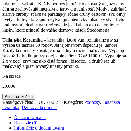
priamo na váš stôl. Každý podnos je ručne maľovaný a glazovaný,
čím sa zachovávajú intenzívne farby a trvanlivosť. Motívy zahŕňajú
žiarivé citróny, šťavnaté paradajky, rôzne druhy cestovín, syr, olivy,
kvety a huby, ktoré spolu vytvárajú autentický taliansky štýl. Tieto
podnosy sú ideálne na servírovanie jedál alebo ako dekoratívne
kúsky, ktoré prinesú do vášho domova kúsok Stredomoria.
Talianska Keramika
– keramika, ktorú vám ponúkame my sa
vyrába už takmer 50 rokov. Jej tajomstvom úspechu je ,,amore,,
Každý keramický kúsok je originálny a ručne maľovaný. Vypaluje
sa 8 až 12 hodín pri vysokej teplote 960 °C až 1100°C. Vypaluje sa
2 x v peci, prvý raz ako čistá forma ,,biscotto,, a druhý raz už
maľovaný a glazúrovaný finálny produkt.
Na sklade
20,00
€
množstvo
Pridať do košíka
Renesko
Katalógové číslo:
TUK-400-215
Kategórie:
Podnosy
,
Talianska
-
keramika
,
Úžitková keramika
podnos
s
Ďalšie informácie
motívom
Recenzie (0)
ryby
Informácie o dodaní tovaru