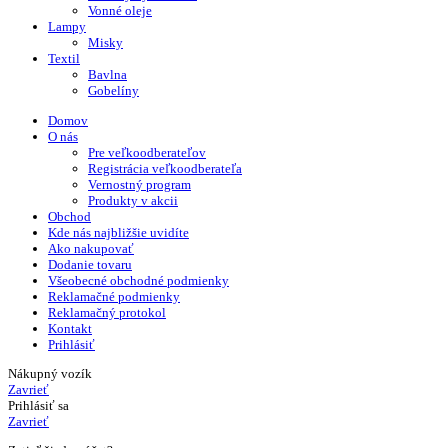
Vonné oleje
Lampy
Misky
Textil
Bavlna
Gobelíny
Domov
O nás
Pre veľkoodberateľov
Registrácia veľkoodberateľa
Vernostný program
Produkty v akcii
Obchod
Kde nás najbližšie uvidíte
Ako nakupovať
Dodanie tovaru
Všeobecné obchodné podmienky
Reklamačné podmienky
Reklamačný protokol
Kontakt
Prihlásiť
Nákupný vozík
Zavrieť
Prihlásiť sa
Zavrieť