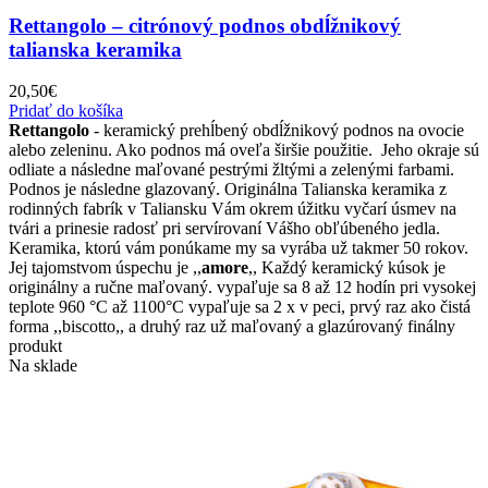
Rettangolo – citrónový podnos obdĺžnikový
talianska keramika
20,50
€
Pridať do košíka
Rettangolo
- keramický prehĺbený obdĺžnikový podnos na ovocie
alebo zeleninu. Ako podnos má oveľa širšie použitie. Jeho okraje sú
odliate a následne maľované pestrými žltými a zelenými farbami.
Podnos je následne glazovaný. Originálna Talianska keramika z
rodinných fabrík v Taliansku Vám okrem úžitku vyčarí úsmev na
tvári a prinesie radosť pri servírovaní Vášho obľúbeného jedla.
Keramika, ktorú vám ponúkame my sa vyrába už takmer 50 rokov.
Jej tajomstvom úspechu je ,,
amore
,, Každý keramický kúsok je
originálny a ručne maľovaný. vypaľuje sa 8 až 12 hodín pri vysokej
teplote 960 °C až 1100°C vypaľuje sa 2 x v peci, prvý raz ako čistá
forma ,,biscotto,, a druhý raz už maľovaný a glazúrovaný finálny
produkt
Na sklade