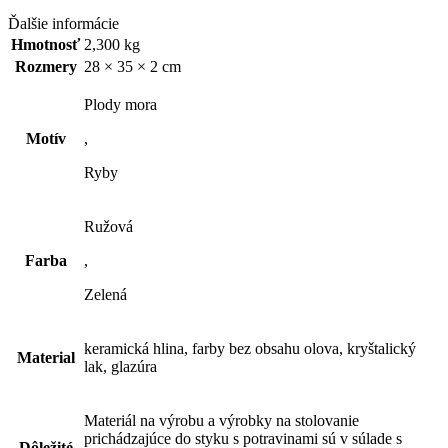
talianska
keramika
Ďalšie informácie
Hmotnosť
2,300 kg
Rozmery
28 × 35 × 2 cm
Plody mora
Motív
,
Ryby
Ružová
Farba
,
Zelená
keramická hlina, farby bez obsahu olova, kryštalický
Material
lak, glazúra
Materiál na výrobu a výrobky na stolovanie
prichádzajúce do styku s potravinami sú v súlade s
Dôležité