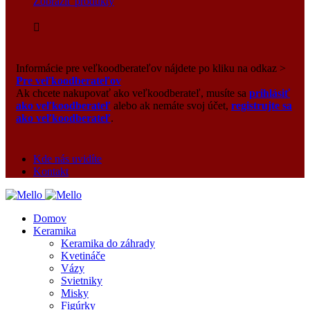
Zobraziť produkty
Informácie pre veľkoodberateľov nájdete po kliku na odkaz >
Pre veľkoodberateľov
Ak chcete nakupovať ako veľkoodberateľ, musíte sa
prihlásiť
ako veľkoodberateľ
alebo ak nemáte svoj účet,
registrujte sa
ako veľkoodberateľ
.
Kde nás uvidíte
Kontakt
Domov
Keramika
Keramika do záhrady
Kvetináče
Vázy
Svietniky
Misky
Figúrky