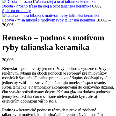
Dicota - hrozno fľaša na olej a ocot talianska keramika
6,00
€
Späť na produkty
Lacava - misa hlboká s motívom ryby talianska keramika
18,00
€
–
Price
30,00
€
range:
18,00€
Renesko – podnos s motívom
through
30,00€
ryby talianska keramika
20,00
€
Renesko
– podlhovastý jemne ružový podnos s výrazne ružovými
reliéfnymi rybami na oboch koncoch je stvorený pre milovníkov
morských špecialít. Detailne prepracované šupiny dodávajú rybám
jedinečný vzhľad a zároveň podčiarkujú umelecké spracovanie.
Rybia tématika je harmonicky zkomponovaná do celkového dizajnu,
čím vytvára sofistikovaný dojem. Krásna glazúra dodáva podnosu
jemný lesk, vďaka čomu sa stane nielen praktickým, ale aj
estetickým doplnkom vášho stola.
Podnos
– keramické podnosy rôznych tvarov sú zdobené
talianskymi motívmi, ktoré prinášajú farebnú a živú atmosféru