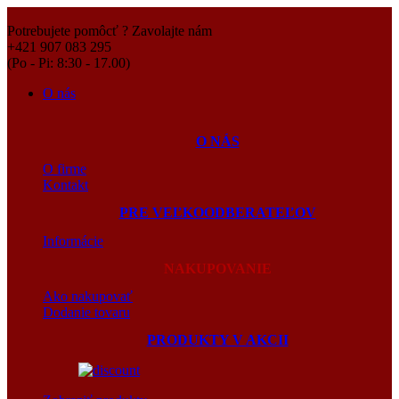
Potrebujete pomôcť ? Zavolajte nám
+421 907 083 295
(Po - Pi: 8:30 - 17.00)
O nás
O NÁS
O firme
Kontakt
PRE VEĽKOODBERATEĽOV
Informácie
NAKUPOVANIE
Ako nakupovať
Dodanie tovaru
PRODUKTY V AKCII