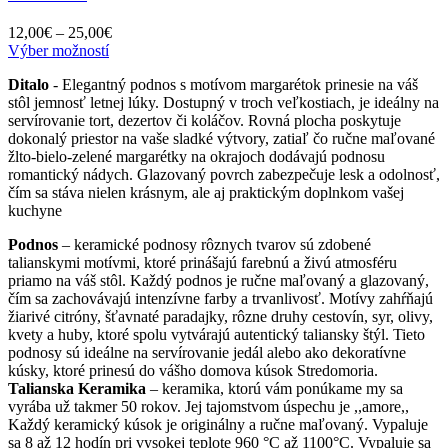
Price
12,00
€
–
25,00
€
Tento
range:
Výber možností
produkt
12,00€
Ditalo
- Elegantný podnos s motívom margarétok prinesie na váš
má
through
stôl jemnosť letnej lúky. Dostupný v troch veľkostiach, je ideálny na
viacero
25,00€
servírovanie tort, dezertov či koláčov. Rovná plocha poskytuje
variantov.
dokonalý priestor na vaše sladké výtvory, zatiaľ čo ručne maľované
Možnosti
žlto-bielo-zelené margarétky na okrajoch dodávajú podnosu
si
romantický nádych. Glazovaný povrch zabezpečuje lesk a odolnosť,
môžete
čím sa stáva nielen krásnym, ale aj praktickým doplnkom vašej
vybrať
kuchyne
na
stránke
Podnos
– keramické podnosy rôznych tvarov sú zdobené
produktu.
talianskymi motívmi, ktoré prinášajú farebnú a živú atmosféru
priamo na váš stôl. Každý podnos je ručne maľovaný a glazovaný,
čím sa zachovávajú intenzívne farby a trvanlivosť. Motívy zahŕňajú
žiarivé citróny, šťavnaté paradajky, rôzne druhy cestovín, syr, olivy,
kvety a huby, ktoré spolu vytvárajú autentický taliansky štýl. Tieto
podnosy sú ideálne na servírovanie jedál alebo ako dekoratívne
kúsky, ktoré prinesú do vášho domova kúsok Stredomoria.
Talianska Keramika
– keramika, ktorú vám ponúkame my sa
vyrába už takmer 50 rokov. Jej tajomstvom úspechu je ,,amore,,
Každý keramický kúsok je originálny a ručne maľovaný. Vypaluje
sa 8 až 12 hodín pri vysokej teplote 960 °C až 1100°C. Vypaluje sa