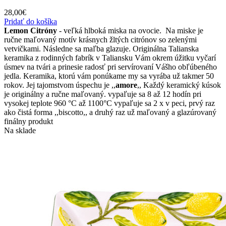
28,00
€
Pridať do košíka
Lemon Citróny
- veľká hlboká miska na ovocie. Na miske je
ručne maľovaný motív krásnych žltých citrónov so zelenými
vetvičkami. Následne sa maľba glazuje. Originálna Talianska
keramika z rodinných fabrík v Taliansku Vám okrem úžitku vyčarí
úsmev na tvári a prinesie radosť pri servírovaní Vášho obľúbeného
jedla. Keramika, ktorú vám ponúkame my sa vyrába už takmer 50
rokov. Jej tajomstvom úspechu je ,,
amore
,, Každý keramický kúsok
je originálny a ručne maľovaný. vypaľuje sa 8 až 12 hodín pri
vysokej teplote 960 °C až 1100°C vypaľuje sa 2 x v peci, prvý raz
ako čistá forma ,,biscotto,, a druhý raz už maľovaný a glazúrovaný
finálny produkt
Na sklade