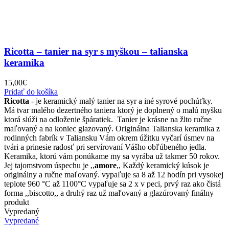
Ricotta – tanier na syr s myškou – talianska
keramika
15,00
€
Pridať do košíka
Ricotta
- je keramický malý tanier na syr a iné syrové pochúťky.
Má tvar malého dezertného taniera ktorý je doplnený o malú myšku
ktorá slúži na odloženie špáratiek. Tanier je krásne na žlto ručne
maľovaný a na koniec glazovaný. Originálna Talianska keramika z
rodinných fabrík v Taliansku Vám okrem úžitku vyčarí úsmev na
tvári a prinesie radosť pri servírovaní Vášho obľúbeného jedla.
Keramika, ktorú vám ponúkame my sa vyrába už takmer 50 rokov.
Jej tajomstvom úspechu je ,,
amore
,, Každý keramický kúsok je
originálny a ručne maľovaný. vypaľuje sa 8 až 12 hodín pri vysokej
teplote 960 °C až 1100°C vypaľuje sa 2 x v peci, prvý raz ako čistá
forma ,,biscotto,, a druhý raz už maľovaný a glazúrovaný finálny
produkt
Vypredaný
Vypredané