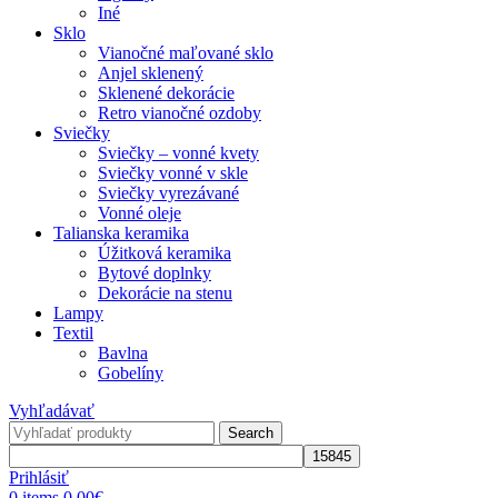
Iné
Sklo
Vianočné maľované sklo
Anjel sklenený
Sklenené dekorácie
Retro vianočné ozdoby
Sviečky
Sviečky – vonné kvety
Sviečky vonné v skle
Sviečky vyrezávané
Vonné oleje
Talianska keramika
Úžitková keramika
Bytové doplnky
Dekorácie na stenu
Lampy
Textil
Bavlna
Gobelíny
Vyhľadávať
Search
Prihlásiť
0
items
0,00
€