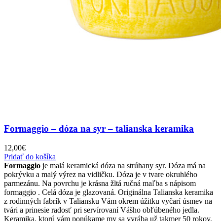
Formaggio – dóza na syr – talianska keramika
12,00
€
Pridať do košíka
Formaggio
je malá keramická dóza na strúhany syr. Dóza má na
pokrývku a malý výrez na vidličku. Dóza je v tvare okruhlého
parmezánu. Na povrchu je krásna žltá ručná maľba s nápisom
formaggio . Celá dóza je glazovaná. Originálna Talianska keramika
z rodinných fabrík v Taliansku Vám okrem úžitku vyčarí úsmev na
tvári a prinesie radosť pri servírovaní Vášho obľúbeného jedla.
Keramika, ktorú vám ponúkame my sa vyrába už takmer 50 rokov.