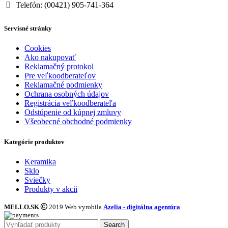
Telefón: (00421) 905-741-364
Servisné stránky
Cookies
Ako nakupovať
Reklamačný protokol
Pre veľkoodberateľov
Reklamačné podmienky
Ochrana osobných údajov
Registrácia veľkoodberateľa
Odstúpenie od kúpnej zmluvy
Všeobecné obchodné podmienky
Kategórie produktov
Keramika
Sklo
Sviečky
Produkty v akcii
MELLO.SK
2019 Web vyrobila
Azelia - digitálna agentúra
Search