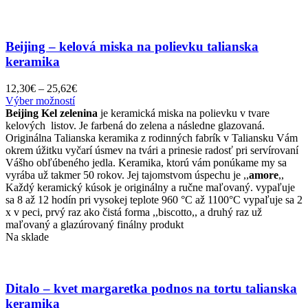
Beijing – kelová miska na polievku talianska
keramika
Price
12,30
€
–
25,62
€
Tento
range:
Výber možností
produkt
12,30€
Beijing Kel zelenina
je keramická miska na polievku v tvare
má
through
kelových listov. Je farbená do zelena a následne glazovaná.
viacero
25,62€
Originálna Talianska keramika z rodinných fabrík v Taliansku Vám
variantov.
okrem úžitku vyčarí úsmev na tvári a prinesie radosť pri servírovaní
Možnosti
Vášho obľúbeného jedla. Keramika, ktorú vám ponúkame my sa
si
vyrába už takmer 50 rokov. Jej tajomstvom úspechu je ,,
amore
,,
môžete
Každý keramický kúsok je originálny a ručne maľovaný. vypaľuje
vybrať
sa 8 až 12 hodín pri vysokej teplote 960 °C až 1100°C vypaľuje sa 2
na
x v peci, prvý raz ako čistá forma ,,biscotto,, a druhý raz už
stránke
maľovaný a glazúrovaný finálny produkt
produktu.
Na sklade
Ditalo – kvet margaretka podnos na tortu talianska
keramika