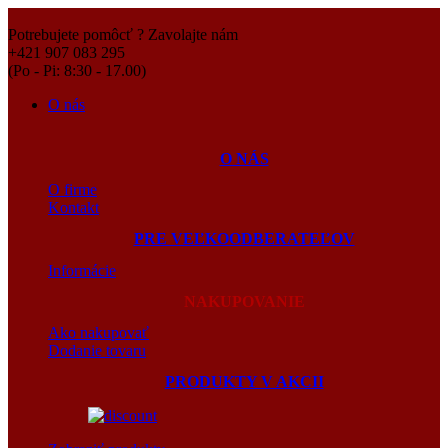
Potrebujete pomôcť ? Zavolajte nám
+421 907 083 295
(Po - Pi: 8:30 - 17.00)
O nás
O NÁS
O firme
Kontakt
PRE VEĽKOODBERATEĽOV
Informácie
NAKUPOVANIE
Ako nakupovať
Dodanie tovaru
PRODUKTY V AKCII