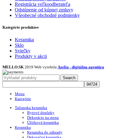
Registrácia veľkoodberateľa
Odstúpenie od kúpnej zmluvy
Všeobecné obchodné podmienky
Kategórie produktov
Keramika
Sklo
Sviečky
Produkty v akcii
MELLO.SK
2019 Web vyrobila
Azelia - digitálna agentúra
Search
Menu
Kategórie
Talianska keramika
Bytové doplnky
Dekorácie na stenu
Úžitková keramika
Keramika
Keramika do záhrady
Dekoračná keramika