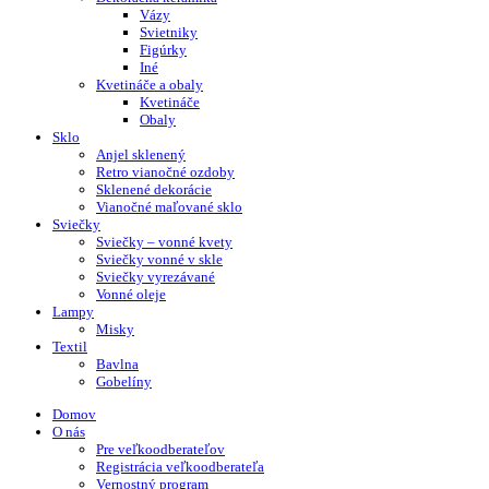
Vázy
Svietniky
Figúrky
Iné
Kvetináče a obaly
Kvetináče
Obaly
Sklo
Anjel sklenený
Retro vianočné ozdoby
Sklenené dekorácie
Vianočné maľované sklo
Sviečky
Sviečky – vonné kvety
Sviečky vonné v skle
Sviečky vyrezávané
Vonné oleje
Lampy
Misky
Textil
Bavlna
Gobelíny
Domov
O nás
Pre veľkoodberateľov
Registrácia veľkoodberateľa
Vernostný program