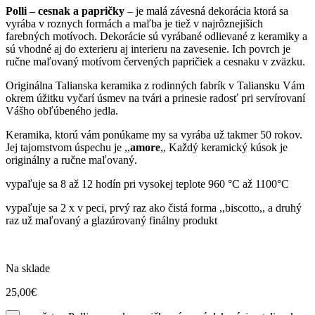
Polli – cesnak a papričky
– je malá závesná dekorácia ktorá sa
vyrába v roznych formách a maľba je tiež v najrôznejišich
farebných motívoch. Dekorácie sú vyrábané odlievané z keramiky a
sú vhodné aj do exterieru aj interieru na zavesenie. Ich povrch je
ručne maľovaný motívom červených papričiek a cesnaku v zväzku.
Originálna Talianska keramika z rodinných fabrík v Taliansku Vám
okrem úžitku vyčarí úsmev na tvári a prinesie radosť pri servírovaní
Vášho obľúbeného jedla.
Keramika, ktorú vám ponúkame my sa vyrába už takmer 50 rokov.
Jej tajomstvom úspechu je ,,
amore
,, Každý keramický kúsok je
originálny a ručne maľovaný.
vypaľuje sa 8 až 12 hodín pri vysokej teplote 960 °C až 1100°C
vypaľuje sa 2 x v peci, prvý raz ako čistá forma ,,biscotto,, a druhý
raz už maľovaný a glazúrovaný finálny produkt
Na sklade
25,00
€