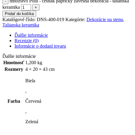
množstvo Polli - cesnak papričky závesná dekorácia - talianska
keramika
Pridať do košíka
Katalógové číslo:
DNS-400-019
Kategórie:
Dekorácie na stenu
,
Talianska keramika
Ďalšie informácie
Recenzie (0)
Informácie o dodaní tovaru
Ďalšie informácie
Hmotnosť
1,200 kg
Rozmery
4 × 20 × 43 cm
Biela
,
Farba
Červená
,
Zelená