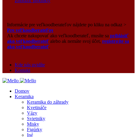
Zobraziť produkty
Informácie pre veľkoodberateľov nájdete po kliku na odkaz >
Pre veľkoodberateľov
Ak chcete nakupovať ako veľkoodberateľ, musíte sa
prihlásiť
ako veľkoodberateľ
alebo ak nemáte svoj účet,
registrujte sa
ako veľkoodberateľ
.
Kde nás uvidíte
Kontakt
Domov
Keramika
Keramika do záhrady
Kvetináče
Vázy
Svietniky
Misky
Figúrky
Iné