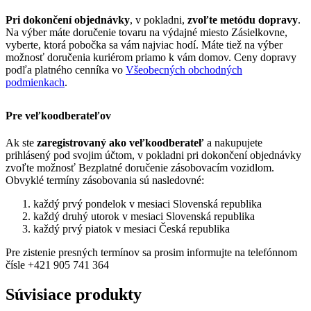
Pri dokončení objednávky
, v pokladni,
zvoľte metódu dopravy
.
Na výber máte doručenie tovaru na výdajné miesto Zásielkovne,
vyberte, ktorá pobočka sa vám najviac hodí. Máte tiež na výber
možnosť doručenia kuriérom priamo k vám domov. Ceny dopravy
podľa platného cenníka vo
Všeobecných obchodných
podmienkach
.
Pre veľkoodberateľov
Ak ste
zaregistrovaný ako veľkoodberateľ
a nakupujete
prihlásený pod svojim účtom, v pokladni pri dokončení objednávky
zvoľte možnosť Bezplatné doručenie zásobovacím vozidlom.
Obvyklé termíny zásobovania sú nasledovné:
každý prvý pondelok v mesiaci Slovenská republika
každý druhý utorok v mesiaci Slovenská republika
každý prvý piatok v mesiaci Česká republika
Pre zistenie presných termínov sa prosim informujte na telefónnom
čísle +421 905 741 364
Súvisiace produkty