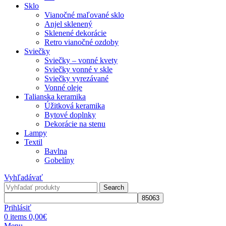
Sklo
Vianočné maľované sklo
Anjel sklenený
Sklenené dekorácie
Retro vianočné ozdoby
Sviečky
Sviečky – vonné kvety
Sviečky vonné v skle
Sviečky vyrezávané
Vonné oleje
Talianska keramika
Úžitková keramika
Bytové doplnky
Dekorácie na stenu
Lampy
Textil
Bavlna
Gobelíny
Vyhľadávať
Search
Prihlásiť
0
items
0,00
€
Menu