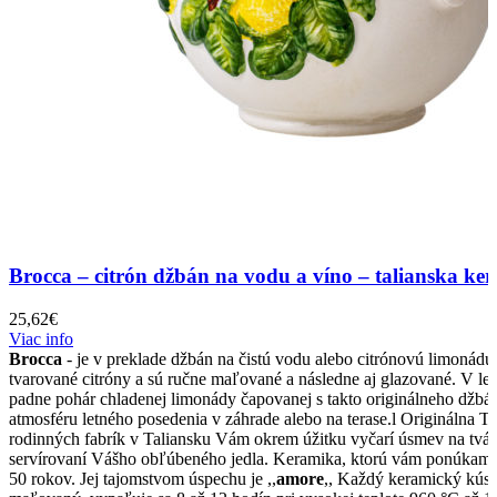
Brocca – citrón džbán na vodu a víno – talianska ke
25,62
€
Viac info
Brocca
- je v preklade džbán na čistú vodu alebo citrónovú limonádu
tvarované citróny a sú ručne maľované a následne aj glazované. V l
padne pohár chladenej limonády čapovanej s takto originálneho džbá
atmosféru letného posedenia v záhrade alebo na terase.l Originálna T
rodinných fabrík v Taliansku Vám okrem úžitku vyčarí úsmev na tvári 
servírovaní Vášho obľúbeného jedla. Keramika, ktorú vám ponúkame
50 rokov. Jej tajomstvom úspechu je ,,
amore
,, Každý keramický kúsok