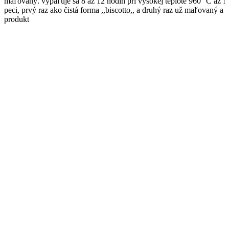
maľovaný. vypaľuje sa 8 až 12 hodín pri vysokej teplote 960 °C až 1
peci, prvý raz ako čistá forma ,,biscotto,, a druhý raz už maľovaný a 
produkt