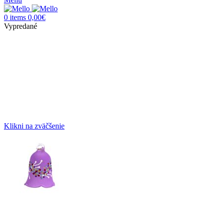
0
items
0,00
€
Vypredané
Klikni na zväčšenie