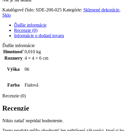
Katalógové číslo:
SDE-200-025
Kategórie:
Sklenené dekorácie
,
Sklo
Ďalšie informácie
Recenzie (0)
Informácie o dodaní tovaru
Ďalšie informácie
Hmotnosť
0,010 kg
Rozmery
4 × 4 × 6 cm
Výška
06
Farba
Fialová
Recenzie (0)
Recenzie
Nikto zatiaľ nepridal hodnotenie.
Tento produkt môžu ohodnotiť len prihlásení zákazníci, ktorí si ho