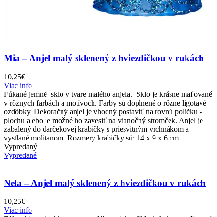
Mia – Anjel malý sklenený z hviezdičkou v rukách
10,25
€
Viac info
Fúkané jemné sklo v tvare malého anjela. Sklo je krásne maľované
v rôznych farbách a motívoch. Farby sú doplnené o rôzne ligotavé
ozdôbky. Dekoračný anjel je vhodný postaviť na rovnú poličku -
plochu alebo je možné ho zavesiť na vianočný stromček. Anjel je
zabalený do darčekovej krabičky s priesvitným vrchnákom a
vystlané molitanom. Rozmery krabičky sú: 14 x 9 x 6 cm
Vypredaný
Vypredané
Nela – Anjel malý sklenený z hviezdičkou v rukách
10,25
€
Viac info