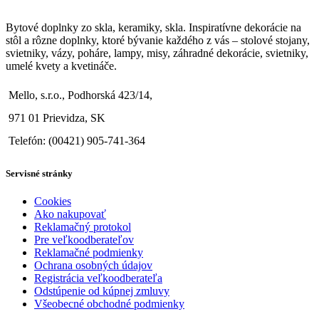
Bytové doplnky zo skla, keramiky, skla. Inspiratívne dekorácie na
stôl a rôzne doplnky, ktoré bývanie každého z vás – stolové stojany,
svietniky, vázy, poháre, lampy, misy, záhradné dekorácie, svietniky,
umelé kvety a kvetináče.
Mello, s.r.o., Podhorská 423/14,
971 01 Prievidza, SK
Telefón: (00421) 905-741-364
Servisné stránky
Cookies
Ako nakupovať
Reklamačný protokol
Pre veľkoodberateľov
Reklamačné podmienky
Ochrana osobných údajov
Registrácia veľkoodberateľa
Odstúpenie od kúpnej zmluvy
Všeobecné obchodné podmienky