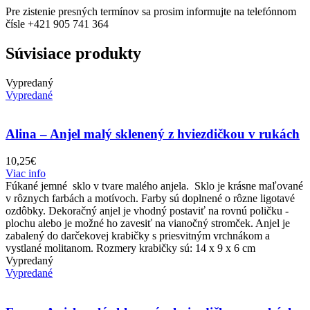
Pre zistenie presných termínov sa prosim informujte na telefónnom
čísle +421 905 741 364
Súvisiace produkty
Vypredaný
Vypredané
Alina – Anjel malý sklenený z hviezdičkou v rukách
10,25
€
Viac info
Fúkané jemné sklo v tvare malého anjela. Sklo je krásne maľované
v rôznych farbách a motívoch. Farby sú doplnené o rôzne ligotavé
ozdôbky. Dekoračný anjel je vhodný postaviť na rovnú poličku -
plochu alebo je možné ho zavesiť na vianočný stromček. Anjel je
zabalený do darčekovej krabičky s priesvitným vrchnákom a
vystlané molitanom. Rozmery krabičky sú: 14 x 9 x 6 cm
Vypredaný
Vypredané