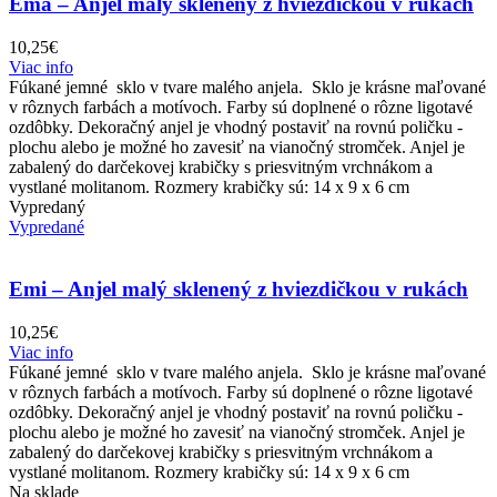
Ema – Anjel malý sklenený z hviezdičkou v rukách
10,25
€
Viac info
Fúkané jemné sklo v tvare malého anjela. Sklo je krásne maľované
v rôznych farbách a motívoch. Farby sú doplnené o rôzne ligotavé
ozdôbky. Dekoračný anjel je vhodný postaviť na rovnú poličku -
plochu alebo je možné ho zavesiť na vianočný stromček. Anjel je
zabalený do darčekovej krabičky s priesvitným vrchnákom a
vystlané molitanom. Rozmery krabičky sú: 14 x 9 x 6 cm
Vypredaný
Vypredané
Emi – Anjel malý sklenený z hviezdičkou v rukách
10,25
€
Viac info
Fúkané jemné sklo v tvare malého anjela. Sklo je krásne maľované
v rôznych farbách a motívoch. Farby sú doplnené o rôzne ligotavé
ozdôbky. Dekoračný anjel je vhodný postaviť na rovnú poličku -
plochu alebo je možné ho zavesiť na vianočný stromček. Anjel je
zabalený do darčekovej krabičky s priesvitným vrchnákom a
vystlané molitanom. Rozmery krabičky sú: 14 x 9 x 6 cm
Na sklade