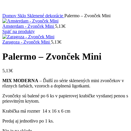
Domov
Sklo
Sklenené dekorácie
Palermo – Zvonček Mini
Amsterdam - Zvonček Mini
5,13
€
Späť na produkty
Zaragoza - Zvonček Mini
5,13
€
Palermo – Zvonček Mini
5,13
€
MIX MODERNA
– Ďalší zo série sklenených mini zvončekov v
rôznych farbách, vzoroch a doplnená ligotkami.
Zvončeky sú balené po 6 ks v papierovej krabičke vystlanej penou s
priesvitným krytom.
Krabička má rozmer 14 x 16 x 6 cm
Predaj aj jednotlivo po 1 ks.
Nie je na sklade