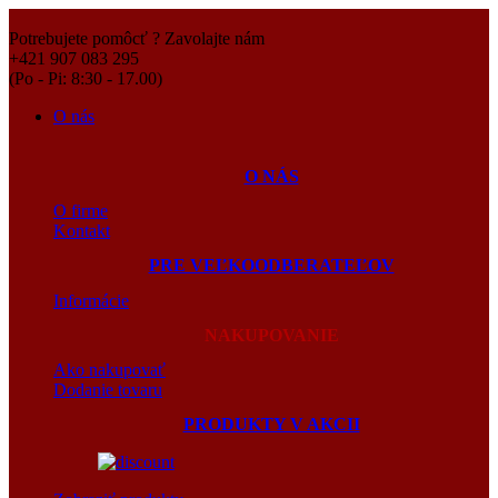
Potrebujete pomôcť ? Zavolajte nám
+421 907 083 295
(Po - Pi: 8:30 - 17.00)
O nás
O NÁS
O firme
Kontakt
PRE VEĽKOODBERATEĽOV
Informácie
NAKUPOVANIE
Ako nakupovať
Dodanie tovaru
PRODUKTY V AKCII