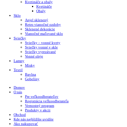
Kvetináče a obaly
Kvetináče
Obaly
Sklo
Anjel sklenený
Retro vianočné ozdoby
Sklenené dekorácie
Vianočné maľované sklo
Sviečky
Sviečky – vonné kvety
Sviečky vonné v skle
Sviečky vyrezávané
Vonné oleje
Lampy
Misky
Textil
Bavlna
Gobelíny
Domov
O nás
Pre veľkoodberateľov
Registrácia veľkoodberateľa
Vernostný program
Produkty v akcii
Obchod
Kde nás najbližšie uvidíte
Ako nakupovať