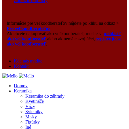
Zobraziť produkty
Informácie pre veľkoodberateľov nájdete po kliku na odkaz >
Pre veľkoodberateľov
Ak chcete nakupovať ako veľkoodberateľ, musíte sa
prihlásiť
ako veľkoodberateľ
alebo ak nemáte svoj účet,
registrujte sa
ako veľkoodberateľ
.
Kde nás uvidíte
Kontakt
Domov
Keramika
Keramika do záhrady
Kvetináče
Vázy
Svietniky
Misky
Figúrky
Iné