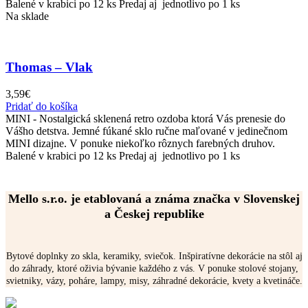
Balené v krabici po 12 ks Predaj aj jednotlivo po 1 ks
Na sklade
Thomas – Vlak
3,59
€
Pridať do košíka
MINI - Nostalgická sklenená retro ozdoba ktorá Vás prenesie do
Vášho detstva. Jemné fúkané sklo ručne maľované v jedinečnom
MINI dizajne. V ponuke niekoľko rôznych farebných druhov.
Balené v krabici po 12 ks Predaj aj jednotlivo po 1 ks
Mello s.r.o. je etablovaná a známa značka v Slovenskej
a Českej republike
Bytové doplnky zo skla, keramiky, sviečok. Inšpiratívne dekorácie na stôl aj
do záhrady, ktoré oživia bývanie každého z vás. V ponuke stolové stojany,
svietniky, vázy, poháre, lampy, misy, záhradné dekorácie, kvety a kvetináče.