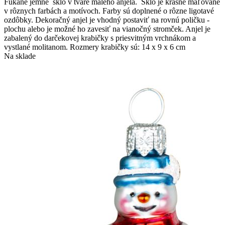
Fúkané jemné sklo v tvare malého anjela. Sklo je krásne maľované
v rôznych farbách a motívoch. Farby sú doplnené o rôzne ligotavé
ozdôbky. Dekoračný anjel je vhodný postaviť na rovnú poličku -
plochu alebo je možné ho zavesiť na vianočný stromček. Anjel je
zabalený do darčekovej krabičky s priesvitným vrchnákom a
vystlané molitanom. Rozmery krabičky sú: 14 x 9 x 6 cm
Na sklade