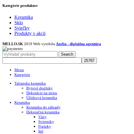
Kategórie produktov
Keramika
Sklo
Sviečky
Produkty v akcii
MELLO.SK
2019 Web vyrobila
Azelia - digitálna agentúra
Search
Menu
Kategórie
Talianska keramika
Bytové doplnky
Dekorácie na stenu
Úžitková keramika
Keramika
Keramika do záhrady
Dekoračná keramika
Vázy
Svietniky
Figúrky
Iné