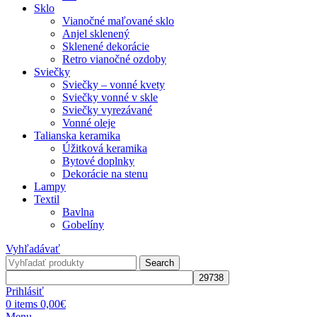
Sklo
Vianočné maľované sklo
Anjel sklenený
Sklenené dekorácie
Retro vianočné ozdoby
Sviečky
Sviečky – vonné kvety
Sviečky vonné v skle
Sviečky vyrezávané
Vonné oleje
Talianska keramika
Úžitková keramika
Bytové doplnky
Dekorácie na stenu
Lampy
Textil
Bavlna
Gobelíny
Vyhľadávať
Search
Prihlásiť
0
items
0,00
€
Menu