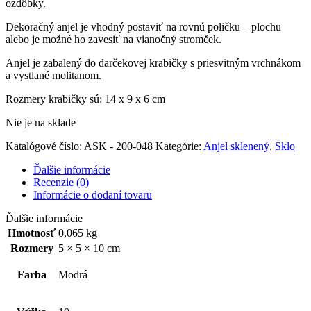
ozdôbky.
Dekoračný anjel je vhodný postaviť na rovnú poličku – plochu
alebo je možné ho zavesiť na vianočný stromček.
Anjel je zabalený do darčekovej krabičky s priesvitným vrchnákom
a vystlané molitanom.
Rozmery krabičky sú: 14 x 9 x 6 cm
Nie je na sklade
Katalógové číslo:
ASK - 200-048
Kategórie:
Anjel sklenený
,
Sklo
Ďalšie informácie
Recenzie (0)
Informácie o dodaní tovaru
Ďalšie informácie
Hmotnosť
0,065 kg
Rozmery
5 × 5 × 10 cm
Farba
Modrá