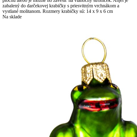
plochu alebo je možné ho zavesiť na vianočný stromček. Anjel je
zabalený do darčekovej krabičky s priesvitným vrchnákom a
vystlané molitanom. Rozmery krabičky sú: 14 x 9 x 6 cm
Na sklade