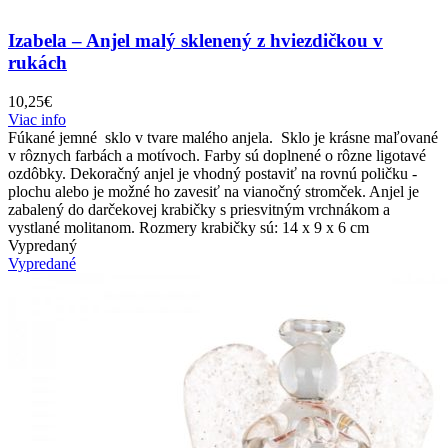
Izabela – Anjel malý sklenený z hviezdičkou v
rukách
10,25
€
Viac info
Fúkané jemné sklo v tvare malého anjela. Sklo je krásne maľované
v rôznych farbách a motívoch. Farby sú doplnené o rôzne ligotavé
ozdôbky. Dekoračný anjel je vhodný postaviť na rovnú poličku -
plochu alebo je možné ho zavesiť na vianočný stromček. Anjel je
zabalený do darčekovej krabičky s priesvitným vrchnákom a
vystlané molitanom. Rozmery krabičky sú: 14 x 9 x 6 cm
Vypredaný
Vypredané