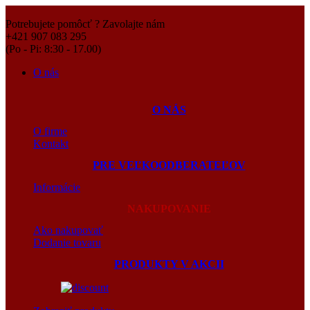
Potrebujete pomôcť ? Zavolajte nám
+421 907 083 295
(Po - Pi: 8:30 - 17.00)
O nás
O NÁS
O firme
Kontakt
PRE VEĽKOODBERATEĽOV
Informácie
NAKUPOVANIE
Ako nakupovať
Dodanie tovaru
PRODUKTY V AKCII