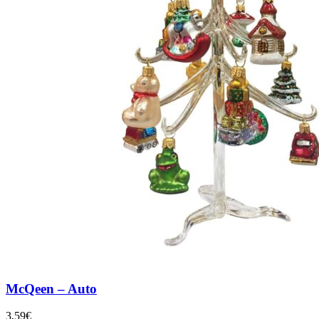
McQeen – Auto
3,59
€