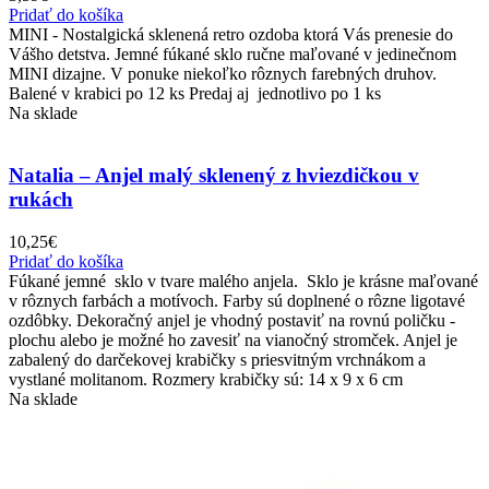
Pridať do košíka
MINI - Nostalgická sklenená retro ozdoba ktorá Vás prenesie do
Vášho detstva. Jemné fúkané sklo ručne maľované v jedinečnom
MINI dizajne. V ponuke niekoľko rôznych farebných druhov.
Balené v krabici po 12 ks Predaj aj jednotlivo po 1 ks
Na sklade
Natalia – Anjel malý sklenený z hviezdičkou v
rukách
10,25
€
Pridať do košíka
Fúkané jemné sklo v tvare malého anjela. Sklo je krásne maľované
v rôznych farbách a motívoch. Farby sú doplnené o rôzne ligotavé
ozdôbky. Dekoračný anjel je vhodný postaviť na rovnú poličku -
plochu alebo je možné ho zavesiť na vianočný stromček. Anjel je
zabalený do darčekovej krabičky s priesvitným vrchnákom a
vystlané molitanom. Rozmery krabičky sú: 14 x 9 x 6 cm
Na sklade