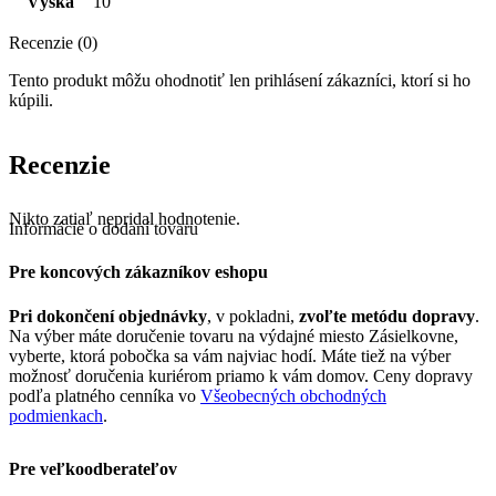
Výška
10
Recenzie (0)
Tento produkt môžu ohodnotiť len prihlásení zákazníci, ktorí si ho
kúpili.
Recenzie
Nikto zatiaľ nepridal hodnotenie.
Informácie o dodaní tovaru
Pre koncových zákazníkov eshopu
Pri dokončení objednávky
, v pokladni,
zvoľte metódu dopravy
.
Na výber máte doručenie tovaru na výdajné miesto Zásielkovne,
vyberte, ktorá pobočka sa vám najviac hodí. Máte tiež na výber
možnosť doručenia kuriérom priamo k vám domov. Ceny dopravy
podľa platného cenníka vo
Všeobecných obchodných
podmienkach
.
Pre veľkoodberateľov