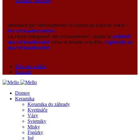
Zobraziť produkty
Informácie pre veľkoodberateľov nájdete po kliku na odkaz >
Pre veľkoodberateľov
Ak chcete nakupovať ako veľkoodberateľ, musíte sa
prihlásiť
ako veľkoodberateľ
alebo ak nemáte svoj účet,
registrujte sa
ako veľkoodberateľ
.
Kde nás uvidíte
Kontakt
Domov
Keramika
Keramika do záhrady
Kvetináče
Vázy
Svietniky
Misky
Figúrky
Iné