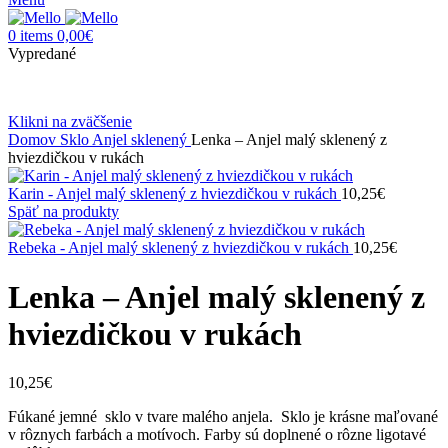
0
items
0,00
€
Vypredané
Klikni na zväčšenie
Domov
Sklo
Anjel sklenený
Lenka – Anjel malý sklenený z
hviezdičkou v rukách
Karin - Anjel malý sklenený z hviezdičkou v rukách
10,25
€
Späť na produkty
Rebeka - Anjel malý sklenený z hviezdičkou v rukách
10,25
€
Lenka – Anjel malý sklenený z
hviezdičkou v rukách
10,25
€
Fúkané jemné sklo v tvare malého anjela. Sklo je krásne maľované
v rôznych farbách a motívoch. Farby sú doplnené o rôzne ligotavé