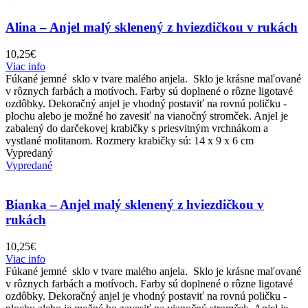
Alina – Anjel malý sklenený z hviezdičkou v rukách
10,25
€
Viac info
Fúkané jemné sklo v tvare malého anjela. Sklo je krásne maľované
v rôznych farbách a motívoch. Farby sú doplnené o rôzne ligotavé
ozdôbky. Dekoračný anjel je vhodný postaviť na rovnú poličku -
plochu alebo je možné ho zavesiť na vianočný stromček. Anjel je
zabalený do darčekovej krabičky s priesvitným vrchnákom a
vystlané molitanom. Rozmery krabičky sú: 14 x 9 x 6 cm
Vypredaný
Vypredané
Bianka – Anjel malý sklenený z hviezdičkou v
rukách
10,25
€
Viac info
Fúkané jemné sklo v tvare malého anjela. Sklo je krásne maľované
v rôznych farbách a motívoch. Farby sú doplnené o rôzne ligotavé
ozdôbky. Dekoračný anjel je vhodný postaviť na rovnú poličku -