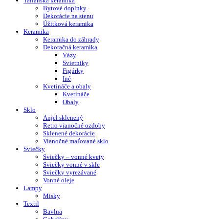
Talianska keramika
Bytové doplnky
Dekorácie na stenu
Úžitková keramika
Keramika
Keramika do záhrady
Dekoračná keramika
Vázy
Svietniky
Figúrky
Iné
Kvetináče a obaly
Kvetináče
Obaly
Sklo
Anjel sklenený
Retro vianočné ozdoby
Sklenené dekorácie
Vianočné maľované sklo
Sviečky
Sviečky – vonné kvety
Sviečky vonné v skle
Sviečky vyrezávané
Vonné oleje
Lampy
Misky
Textil
Bavlna