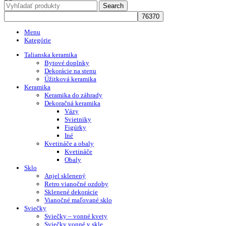
Search
Menu
Kategórie
Talianska keramika
Bytové doplnky
Dekorácie na stenu
Úžitková keramika
Keramika
Keramika do záhrady
Dekoračná keramika
Vázy
Svietniky
Figúrky
Iné
Kvetináče a obaly
Kvetináče
Obaly
Sklo
Anjel sklenený
Retro vianočné ozdoby
Sklenené dekorácie
Vianočné maľované sklo
Sviečky
Sviečky – vonné kvety
Sviečky vonné v skle