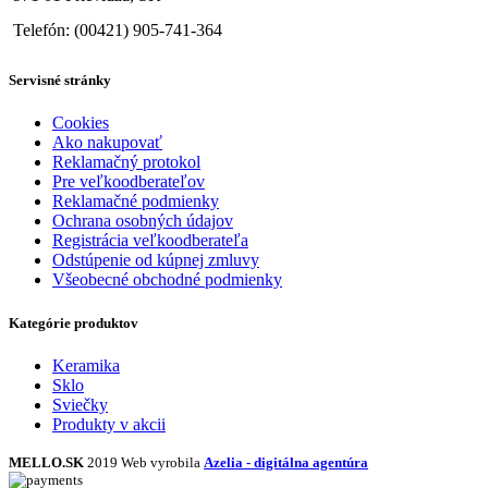
Telefón: (00421) 905-741-364
Servisné stránky
Cookies
Ako nakupovať
Reklamačný protokol
Pre veľkoodberateľov
Reklamačné podmienky
Ochrana osobných údajov
Registrácia veľkoodberateľa
Odstúpenie od kúpnej zmluvy
Všeobecné obchodné podmienky
Kategórie produktov
Keramika
Sklo
Sviečky
Produkty v akcii
MELLO.SK
2019 Web vyrobila
Azelia - digitálna agentúra