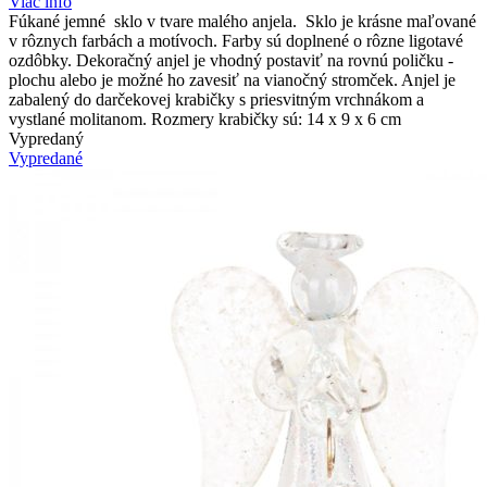
Viac info
Fúkané jemné sklo v tvare malého anjela. Sklo je krásne maľované
v rôznych farbách a motívoch. Farby sú doplnené o rôzne ligotavé
ozdôbky. Dekoračný anjel je vhodný postaviť na rovnú poličku -
plochu alebo je možné ho zavesiť na vianočný stromček. Anjel je
zabalený do darčekovej krabičky s priesvitným vrchnákom a
vystlané molitanom. Rozmery krabičky sú: 14 x 9 x 6 cm
Vypredaný
Vypredané