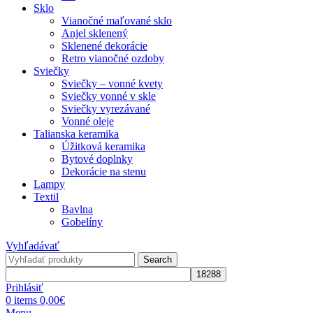
Sklo
Vianočné maľované sklo
Anjel sklenený
Sklenené dekorácie
Retro vianočné ozdoby
Sviečky
Sviečky – vonné kvety
Sviečky vonné v skle
Sviečky vyrezávané
Vonné oleje
Talianska keramika
Úžitková keramika
Bytové doplnky
Dekorácie na stenu
Lampy
Textil
Bavlna
Gobelíny
Vyhľadávať
Search
Prihlásiť
0
items
0,00
€
Menu