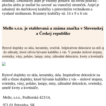
ozdôbky. Dekoračný anjel je vhodný postaviť na rovnú poličku -
plochu alebo je možné ho zavesiť na vianočný stromček. Anjel je
zabalený do darčekovej krabičky s priesvitným vrchnákom a
vystlané molitanom. Rozmery krabičky sú: 14 x 9 x 6 cm
Mello s.r.o. je etablovaná a známa značka v Slovenskej
a Českej republike
Bytové doplnky zo skla, keramiky, sviečok. Inšpiratívne dekorácie na stôl aj
do záhrady, ktoré oživia bývanie každého z vás. V ponuke stolové stojany,
svietniky, vázy, poháre, lampy, misy, záhradné dekorácie, kvety a kvetináče.
Bytové doplnky zo skla, keramiky, skla. Inspiratívne dekorácie na
stôl a rôzne doplnky, ktoré bývanie každého z vás – stolové stojany,
svietniky, vázy, poháre, lampy, misy, záhradné dekorácie, svietniky,
umelé kvety a kvetináče.
Mello, s.r.o., Podhorská 423/14,
971 01 Prievidza, SK