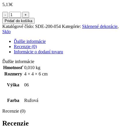
5,13
€
množstvo
Las
Pridať do košíka
Palmas
Katalógové číslo:
SDE-200-054
Kategórie:
Sklenené dekorácie
,
-
Sklo
Zvonček
Mini
Ďalšie informácie
Recenzie (0)
Informácie o dodaní tovaru
Ďalšie informácie
Hmotnosť
0,010 kg
Rozmery
4 × 4 × 6 cm
Výška
06
Farba
Ružová
Recenzie (0)
Recenzie