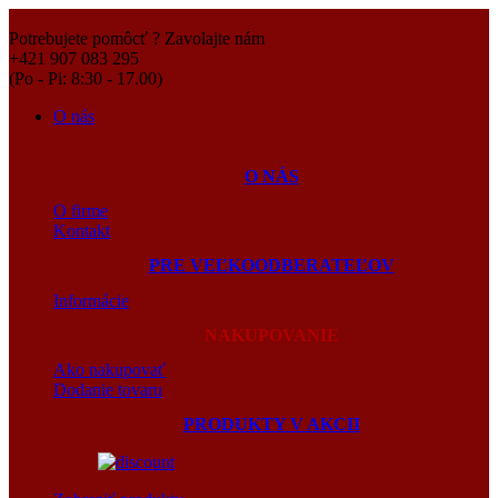
Potrebujete pomôcť ? Zavolajte nám
+421 907 083 295
(Po - Pi: 8:30 - 17.00)
O nás
O NÁS
O firme
Kontakt
PRE VEĽKOODBERATEĽOV
Informácie
NAKUPOVANIE
Ako nakupovať
Dodanie tovaru
PRODUKTY V AKCII