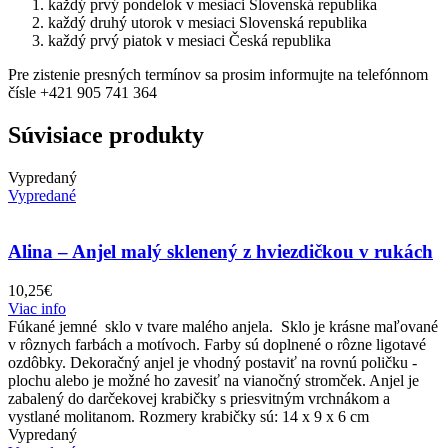
každý prvý pondelok v mesiaci Slovenská republika
každý druhý utorok v mesiaci Slovenská republika
každý prvý piatok v mesiaci Česká republika
Pre zistenie presných termínov sa prosim informujte na telefónnom
čísle +421 905 741 364
Súvisiace produkty
Vypredaný
Vypredané
Alina – Anjel malý sklenený z hviezdičkou v rukách
10,25
€
Viac info
Fúkané jemné sklo v tvare malého anjela. Sklo je krásne maľované
v rôznych farbách a motívoch. Farby sú doplnené o rôzne ligotavé
ozdôbky. Dekoračný anjel je vhodný postaviť na rovnú poličku -
plochu alebo je možné ho zavesiť na vianočný stromček. Anjel je
zabalený do darčekovej krabičky s priesvitným vrchnákom a
vystlané molitanom. Rozmery krabičky sú: 14 x 9 x 6 cm
Vypredaný