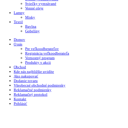
Sviečky vyrezávané
Vonné oleje
Lampy
Misky
Textil
Bavlna
Gobelíny
Domov
O nás
Pre veľkoodberateľov
Registrácia veľkoodberateľa
Vernostný program
Produkty v akcii
Obchod
Kde nás najbližšie uvidíte
Ako nakupovať
Dodanie tovaru
Všeobecné obchodné podmienky
Reklamačné podmienky
Reklamačný protokol
Kontakt
Prihlásiť
Nákupný vozík
Zavrieť
Prihlásiť sa
Zavrieť