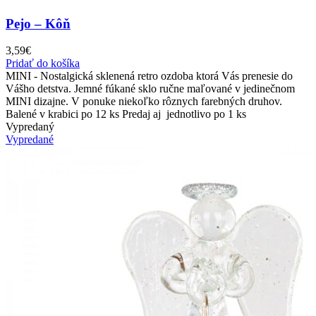
Pejo – Kôň
3,59
€
Pridať do košíka
MINI - Nostalgická sklenená retro ozdoba ktorá Vás prenesie do
Vášho detstva. Jemné fúkané sklo ručne maľované v jedinečnom
MINI dizajne. V ponuke niekoľko rôznych farebných druhov.
Balené v krabici po 12 ks Predaj aj jednotlivo po 1 ks
Vypredaný
Vypredané