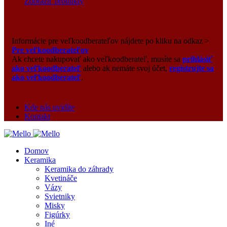
Zobraziť produkty
Informácie pre veľkoodberateľov nájdete po kliku na odkaz >
Pre veľkoodberateľov
Ak chcete nakupovať ako veľkoodberateľ, musíte sa
prihlásiť
ako veľkoodberateľ
alebo ak nemáte svoj účet,
registrujte sa
ako veľkoodberateľ
.
Kde nás uvidíte
Kontakt
Domov
Keramika
Keramika do záhrady
Kvetináče
Vázy
Svietniky
Misky
Figúrky
Iné