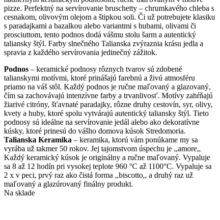
pizze. Perfektný na servírovanie bruschetty – chrumkavého chleba s
cesnakom, olivovým olejom a štipkou soli. Či už potrebujete klasiku
s paradajkami a bazalkou alebo variantmi s hubami, olivami či
prosciuttom, tento podnos dodá vášmu stolu šarm a autentický
taliansky štýl. Farby slnečného Talianska zvýraznia krásu jedla a
spravia z každého servírovania jedinečný zážitok.
Podnos
– keramické podnosy rôznych tvarov sú zdobené
talianskymi motívmi, ktoré prinášajú farebnú a živú atmosféru
priamo na váš stôl. Každý podnos je ručne maľovaný a glazovaný,
čím sa zachovávajú intenzívne farby a trvanlivosť. Motívy zahŕňajú
žiarivé citróny, šťavnaté paradajky, rôzne druhy cestovín, syr, olivy,
kvety a huby, ktoré spolu vytvárajú autentický taliansky štýl. Tieto
podnosy sú ideálne na servírovanie jedál alebo ako dekoratívne
kúsky, ktoré prinesú do vášho domova kúsok Stredomoria.
Talianska Keramika
– keramika, ktorú vám ponúkame my sa
vyrába už takmer 50 rokov. Jej tajomstvom úspechu je ,,amore,,
Každý keramický kúsok je originálny a ručne maľovaný. Vypaluje
sa 8 až 12 hodín pri vysokej teplote 960 °C až 1100°C. Vypaluje sa
2 x v peci, prvý raz ako čistá forma ,,biscotto,, a druhý raz už
maľovaný a glazúrovaný finálny produkt.
Na sklade