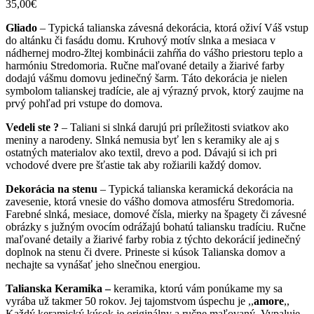
35,00
€
Gliado
– Typická talianska závesná dekorácia, ktorá oživí Váš vstup
do altánku či fasádu domu. Kruhový motív slnka a mesiaca v
nádhernej modro-žltej kombinácii zahŕňa do vášho priestoru teplo a
harmóniu Stredomoria. Ručne maľované detaily a žiarivé farby
dodajú vášmu domovu jedinečný šarm. Táto dekorácia je nielen
symbolom talianskej tradície, ale aj výrazný prvok, ktorý zaujme na
prvý pohľad pri vstupe do domova.
Vedeli ste ?
– Taliani si slnká darujú pri príležitosti sviatkov ako
meniny a narodeny. Slnká nemusia byť len s keramiky ale aj s
ostatných materialov ako textil, drevo a pod. Dávajú si ich pri
vchodové dvere pre šťastie tak aby rožiarili každý domov.
Dekorácia na stenu
– Typická talianska keramická dekorácia na
zavesenie, ktorá vnesie do vášho domova atmosféru Stredomoria.
Farebné slnká, mesiace, domové čísla, mierky na špagety či závesné
obrázky s južným ovocím odrážajú bohatú taliansku tradíciu. Ručne
maľované detaily a žiarivé farby robia z týchto dekorácií jedinečný
doplnok na stenu či dvere. Prineste si kúsok Talianska domov a
nechajte sa vynášať jeho slnečnou energiou.
Talianska Keramika –
keramika, ktorú vám ponúkame my sa
vyrába už takmer 50 rokov. Jej tajomstvom úspechu je ,,
amore
,,
Každý keramický kúsok je originálny a ručne maľovaný. Vypaluje