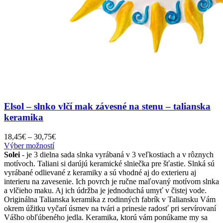
Elsol – slnko vlčí mak závesné na stenu – talianska
keramika
Price
18,45
€
–
30,75
€
Tento
range:
Výber možností
produkt
18,45€
Solei
- je 3 dielna sada slnka vyrábaná v 3 veľkostiach a v rôznych
má
through
motívoch. Taliani si darújú keramické slniečka pre šťastie. Slnká sú
viacero
30,75€
vyrábané odlievané z keramiky a sú vhodné aj do exterieru aj
variantov.
interieru na zavesenie. Ich povrch je ručne maľovaný motívom slnka
Možnosti
a vlčieho maku. Aj ich údržba je jednoduchá umyť v čistej vode.
si
Originálna Talianska keramika z rodinných fabrík v Taliansku Vám
môžete
okrem úžitku vyčarí úsmev na tvári a prinesie radosť pri servírovaní
vybrať
Vášho obľúbeného jedla. Keramika, ktorú vám ponúkame my sa