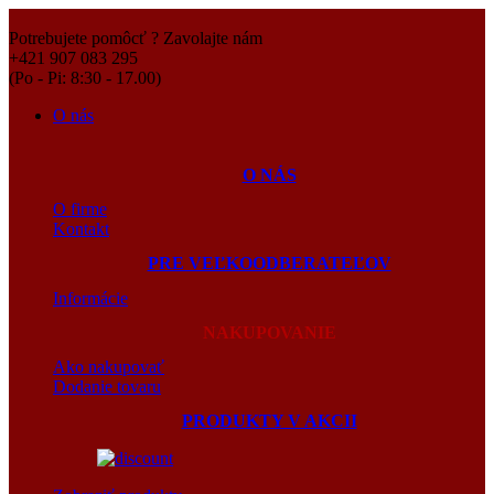
Potrebujete pomôcť ? Zavolajte nám
+421 907 083 295
(Po - Pi: 8:30 - 17.00)
O nás
O NÁS
O firme
Kontakt
PRE VEĽKOODBERATEĽOV
Informácie
NAKUPOVANIE
Ako nakupovať
Dodanie tovaru
PRODUKTY V AKCII