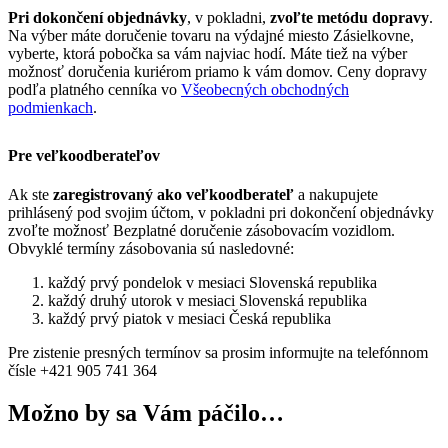
Pri dokončení objednávky
, v pokladni,
zvoľte metódu dopravy
.
Na výber máte doručenie tovaru na výdajné miesto Zásielkovne,
vyberte, ktorá pobočka sa vám najviac hodí. Máte tiež na výber
možnosť doručenia kuriérom priamo k vám domov. Ceny dopravy
podľa platného cenníka vo
Všeobecných obchodných
podmienkach
.
Pre veľkoodberateľov
Ak ste
zaregistrovaný ako veľkoodberateľ
a nakupujete
prihlásený pod svojim účtom, v pokladni pri dokončení objednávky
zvoľte možnosť Bezplatné doručenie zásobovacím vozidlom.
Obvyklé termíny zásobovania sú nasledovné:
každý prvý pondelok v mesiaci Slovenská republika
každý druhý utorok v mesiaci Slovenská republika
každý prvý piatok v mesiaci Česká republika
Pre zistenie presných termínov sa prosim informujte na telefónnom
čísle +421 905 741 364
Možno by sa Vám páčilo…