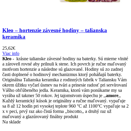
Kleo – hortenzie závesné hodiny – talianska
keramika
25,62
€
Viac info
Kleo
- krásne talianske závesné hodiny na baterky. Sú mierne vlnité
a zároveň rovné aby prilnuli k stene. Ich povrch je ručne maľovaný
motívom hortenzie a následne sú glazované. Hodiny sú zo zadnej
časti doplnené o hodinový mechanizmus ktorý poháňajú baterky.
Originálna Talianska keramika z rodinných fabrík v Taliansku Vám
okrem úžitku vyčarí úsmev na tvári a prinesie radosť pri servírovaní
Vášho obľúbeného jedla. Keramika, ktorú vám ponúkame my sa
vyrába už takmer 50 rokov. Jej tajomstvom úspechu je ,,
amore
,,
Každý keramický kúsok je originálny a ručne maľovaný. vypaľuje
sa 8 až 12 hodín pri vysokej teplote 960 °C až 1100°C vypaľuje sa 2
x v peci, prvý raz ako čistá forma ,,biscotto,, a druhý raz už
maľovaný a glazúrovaný finálny produkt
Na sklade