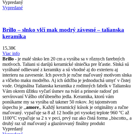
Vypredaný
Vypredané
Brillo – slnko vlčí mak modrý závesné – talianska
keramika
15,38
€
Viac info
Brillo
- je malé slnko len 20 cm a vyrába sa v rôznych farebných
motívoch. Taliani si darújú keramické slniečka pre šťastie. Slnká sú
vyrábané odlievané z keramiky a sú vhodné aj do exterieru aj
interieru na zavesenie. Ich povrch je ručne maľovaný motívom slnka
a vlčieho maku modrého. Aj ich údržba je jednoduchá umyť v čistej
vode. Originálna Talianska keramika z rodinných fabrík v Taliansku
Vám okrem úžitku vyčarí úsmev na tvári a prinesie radosť pri
servírovaní Vášho obľúbeného jedla. Keramika, ktorú vám
ponúkame my sa vyrába už takmer 50 rokov. Jej tajomstvom
úspechu je ,,
amore
,, Každý keramický kúsok je originálny a ručne
maľovaný. vypaľuje sa 8 až 12 hodín pri vysokej teplote 960 °C až
1100°C vypaľuje sa 2 x v peci, prvý raz ako čistá forma ,,biscotto,, a
druhý raz už maľovaný a glazúrovaný finálny produkt
Vypredaný