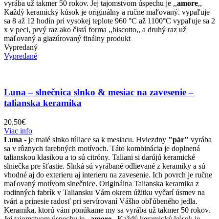
na
vyrába už takmer 50 rokov. Jej tajomstvom úspechu je ,,
amore
,,
stránke
Každý keramický kúsok je originálny a ručne maľovaný. vypaľuje
produktu.
sa 8 až 12 hodín pri vysokej teplote 960 °C až 1100°C vypaľuje sa 2
x v peci, prvý raz ako čistá forma ,,biscotto,, a druhý raz už
maľovaný a glazúrovaný finálny produkt
Vypredaný
Vypredané
Luna – slnečnica slnko & mesiac na zavesenie –
talianska keramika
20,50
€
Viac info
Luna
- je malé slnko túliace sa k mesiacu. Hviezdny
"pár"
vyrába
sa v rôznych farebných motívoch. Táto kombinácia je doplnená
talianskou klasikou a to sú citróny. Taliani si darújú keramické
slniečka pre šťastie. Slnká sú vyrábané odlievané z keramiky a sú
vhodné aj do exterieru aj interieru na zavesenie. Ich povrch je ručne
maľovaný motívom slnečnice. Originálna Talianska keramika z
rodinných fabrík v Taliansku Vám okrem úžitku vyčarí úsmev na
tvári a prinesie radosť pri servírovaní Vášho obľúbeného jedla.
Keramika, ktorú vám ponúkame my sa vyrába už takmer 50 rokov.
Jej tajomstvom úspechu je ,,
amore
,, Každý keramický kúsok je