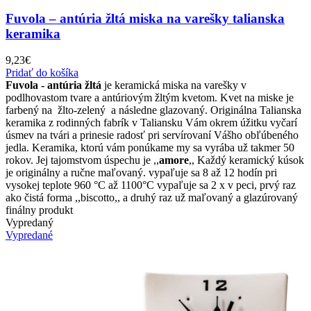
Fuvola – antúria žltá miska na varešky talianska
keramika
9,23
€
Pridať do košíka
Fuvola - antúria žltá
je keramická miska na varešky v
podlhovastom tvare a antúriovým žltým kvetom. Kvet na miske je
farbený na žlto-zelený a následne glazovaný. Originálna Talianska
keramika z rodinných fabrík v Taliansku Vám okrem úžitku vyčarí
úsmev na tvári a prinesie radosť pri servírovaní Vášho obľúbeného
jedla. Keramika, ktorú vám ponúkame my sa vyrába už takmer 50
rokov. Jej tajomstvom úspechu je ,,
amore
,, Každý keramický kúsok
je originálny a ručne maľovaný. vypaľuje sa 8 až 12 hodín pri
vysokej teplote 960 °C až 1100°C vypaľuje sa 2 x v peci, prvý raz
ako čistá forma ,,biscotto,, a druhý raz už maľovaný a glazúrovaný
finálny produkt
Vypredaný
Vypredané