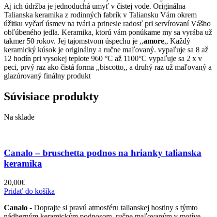
Možnosti
Aj ich údržba je jednoduchá umyť v čistej vode. Originálna
si
Talianska keramika z rodinných fabrík v Taliansku Vám okrem
môžete
úžitku vyčarí úsmev na tvári a prinesie radosť pri servírovaní Vášho
vybrať
obľúbeného jedla. Keramika, ktorú vám ponúkame my sa vyrába už
na
takmer 50 rokov. Jej tajomstvom úspechu je ,,
amore
,, Každý
stránke
keramický kúsok je originálny a ručne maľovaný. vypaľuje sa 8 až
produktu.
12 hodín pri vysokej teplote 960 °C až 1100°C vypaľuje sa 2 x v
peci, prvý raz ako čistá forma ,,biscotto,, a druhý raz už maľovaný a
glazúrovaný finálny produkt
Súvisiace produkty
Na sklade
Canalo – bruschetta podnos na hrianky talianska
keramika
20,00
€
Pridať do košíka
Canalo
- Doprajte si pravú atmosféru talianskej hostiny s týmto
nádherným keramickým podnosom, ručne maľovaným v motíve