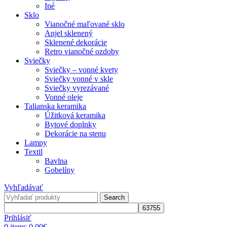
Iné
Sklo
Vianočné maľované sklo
Anjel sklenený
Sklenené dekorácie
Retro vianočné ozdoby
Sviečky
Sviečky – vonné kvety
Sviečky vonné v skle
Sviečky vyrezávané
Vonné oleje
Talianska keramika
Úžitková keramika
Bytové doplnky
Dekorácie na stenu
Lampy
Textil
Bavlna
Gobelíny
Vyhľadávať
Search
Prihlásiť
0
items
0,00
€