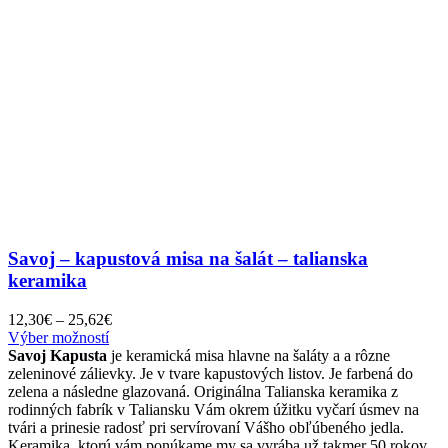
Savoj – kapustová misa na šalát – talianska
keramika
Price
12,30
€
–
25,62
€
Tento
range:
Výber možností
produkt
12,30€
Savoj Kapusta
je keramická misa hlavne na šaláty a a rôzne
má
through
zeleninové zálievky. Je v tvare kapustových listov. Je farbená do
viacero
25,62€
zelena a následne glazovaná. Originálna Talianska keramika z
variantov.
rodinných fabrík v Taliansku Vám okrem úžitku vyčarí úsmev na
Možnosti
tvári a prinesie radosť pri servírovaní Vášho obľúbeného jedla.
si
Keramika, ktorú vám ponúkame my sa vyrába už takmer 50 rokov.