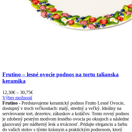
Frutino – lesné ovocie podnos na tortu talianska
keramika
Price
12,30
€
–
30,75
€
Tento
range:
Výber možností
produkt
12,30€
Frutino -
Predstavujeme keramický podnos Frutto Lesné Ovocie,
má
through
dostupný v troch veľkostiach: malý, stredný a veľký. Ideálny na
viacero
30,75€
servírovanie tort, dezertov, zákuskov a koláčov. Tento rovný podnos
variantov.
je zdobený pestrým motívom lesného ovocia po okrajoch a následne
Možnosti
glazovaný pre nádherný lesk a trvácnosť. Pridajte eleganciu a farbu
si
do vašich stolov s týmto krásnym a praktickým podnosom, ktorý