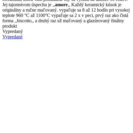
môžete
Jej tajomstvom úspechu je ,,
amore
,, Každý keramický kúsok je
vybrať
originálny a ručne maľovaný. vypaľuje sa 8 až 12 hodín pri vysokej
na
teplote 960 °C až 1100°C vypaľuje sa 2 x v peci, prvý raz ako čistá
stránke
forma ,,biscotto,, a druhý raz už maľovaný a glazúrovaný finálny
produktu.
produkt
Vypredaný
Vypredané