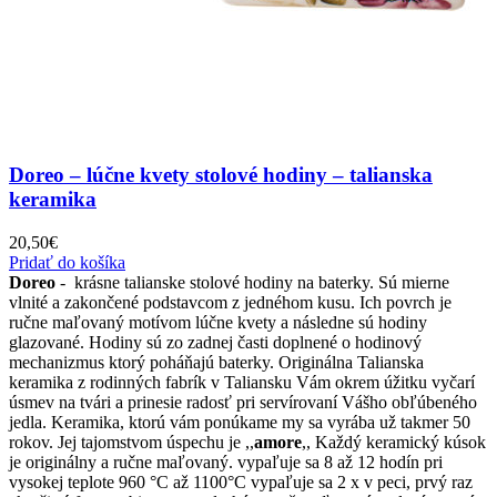
Doreo – lúčne kvety stolové hodiny – talianska
keramika
20,50
€
Pridať do košíka
Doreo
- krásne talianske stolové hodiny na baterky. Sú mierne
vlnité a zakončené podstavcom z jednéhom kusu. Ich povrch je
ručne maľovaný motívom lúčne kvety a následne sú hodiny
glazované. Hodiny sú zo zadnej časti doplnené o hodinový
mechanizmus ktorý poháňajú baterky. Originálna Talianska
keramika z rodinných fabrík v Taliansku Vám okrem úžitku vyčarí
úsmev na tvári a prinesie radosť pri servírovaní Vášho obľúbeného
jedla. Keramika, ktorú vám ponúkame my sa vyrába už takmer 50
rokov. Jej tajomstvom úspechu je ,,
amore
,, Každý keramický kúsok
je originálny a ručne maľovaný. vypaľuje sa 8 až 12 hodín pri
vysokej teplote 960 °C až 1100°C vypaľuje sa 2 x v peci, prvý raz