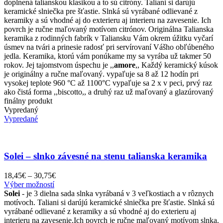
doplnená talianskou klasikou a to sú citróny. Taliani si darújú
keramické slniečka pre šťastie. Slnká sú vyrábané odlievané z
keramiky a sú vhodné aj do exterieru aj interieru na zavesenie. Ich
povrch je ručne maľovaný motívom citrónov. Originálna Talianska
keramika z rodinných fabrík v Taliansku Vám okrem úžitku vyčarí
úsmev na tvári a prinesie radosť pri servírovaní Vášho obľúbeného
jedla. Keramika, ktorú vám ponúkame my sa vyrába už takmer 50
rokov. Jej tajomstvom úspechu je ,,
amore
,, Každý keramický kúsok
je originálny a ručne maľovaný. vypaľuje sa 8 až 12 hodín pri
vysokej teplote 960 °C až 1100°C vypaľuje sa 2 x v peci, prvý raz
ako čistá forma ,,biscotto,, a druhý raz už maľovaný a glazúrovaný
finálny produkt
Vypredaný
Vypredané
Solei – slnko závesné na stenu talianska keramika
Price
18,45
€
–
30,75
€
Tento
range:
Výber možností
produkt
18,45€
Solei
- je 3 dielna sada slnka vyrábaná v 3 veľkostiach a v rôznych
má
through
motívoch. Taliani si darújú keramické slniečka pre šťastie. Slnká sú
viacero
30,75€
vyrábané odlievané z keramiky a sú vhodné aj do exterieru aj
variantov.
interieru na zavesenie.Ich povrch je ručne maľovaný motívom slnka.