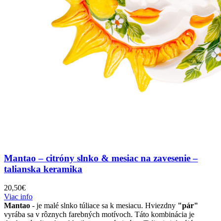
Mantao – citróny slnko & mesiac na zavesenie –
talianska keramika
20,50
€
Viac info
Mantao
- je malé slnko túliace sa k mesiacu. Hviezdny
"pár"
vyrába sa v rôznych farebných motívoch. Táto kombinácia je