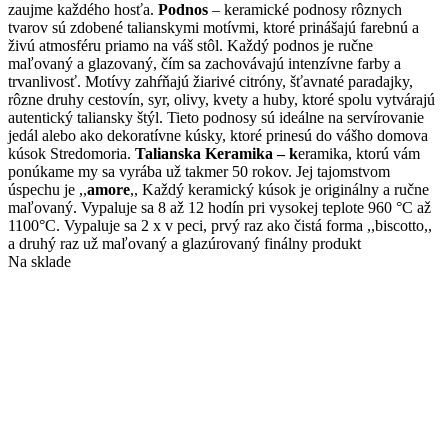
môžete
zaujme každého hosťa.
Podnos
– keramické podnosy rôznych
vybrať
tvarov sú zdobené talianskymi motívmi, ktoré prinášajú farebnú a
na
živú atmosféru priamo na váš stôl. Každý podnos je ručne
stránke
maľovaný a glazovaný, čím sa zachovávajú intenzívne farby a
produktu.
trvanlivosť. Motívy zahŕňajú žiarivé citróny, šťavnaté paradajky,
rôzne druhy cestovín, syr, olivy, kvety a huby, ktoré spolu vytvárajú
autentický taliansky štýl. Tieto podnosy sú ideálne na servírovanie
jedál alebo ako dekoratívne kúsky, ktoré prinesú do vášho domova
kúsok Stredomoria.
Talianska Keramika – k
eramika, ktorú vám
ponúkame my sa vyrába už takmer 50 rokov. Jej tajomstvom
úspechu je ,,
amore
,, Každý keramický kúsok je originálny a ručne
maľovaný. Vypaluje sa 8 až 12 hodín pri vysokej teplote 960 °C až
1100°C. Vypaluje sa 2 x v peci, prvý raz ako čistá forma ,,biscotto,,
a druhý raz už maľovaný a glazúrovaný finálny produkt
Na sklade