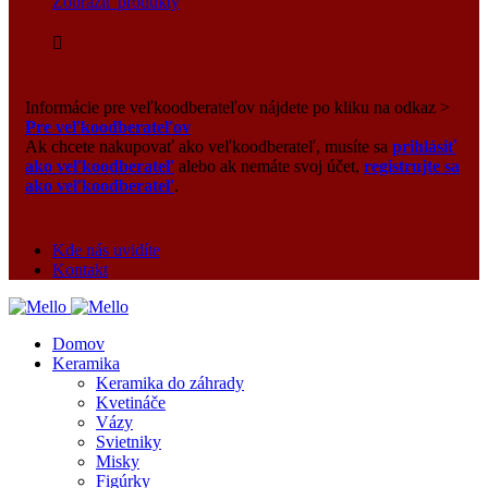
Zobraziť produkty
Informácie pre veľkoodberateľov nájdete po kliku na odkaz >
Pre veľkoodberateľov
Ak chcete nakupovať ako veľkoodberateľ, musíte sa
prihlásiť
ako veľkoodberateľ
alebo ak nemáte svoj účet,
registrujte sa
ako veľkoodberateľ
.
Kde nás uvidíte
Kontakt
Domov
Keramika
Keramika do záhrady
Kvetináče
Vázy
Svietniky
Misky
Figúrky