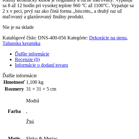
sa 8 až 12 hodín pri vysokej teplote 960 °C až 1100°C. Vypaluje sa
2 x v peci, prvý raz ako čistá forma ,,biscotto,, a druhý raz už
maľovaný a glazúrovaný finálny produkt.
Nie je na sklade
Katalógové číslo:
DNS-400-056
Kategórie:
Dekorácie na stenu
,
Talianska keramika
Ďalšie informácie
Recenzie (0)
Informácie o dodaní tovaru
Ďalšie informácie
Hmotnosť
1,100 kg
Rozmery
31 × 31 × 5 cm
Modrá
Farba
,
Žltá
Motív
Slnko & Mesiac