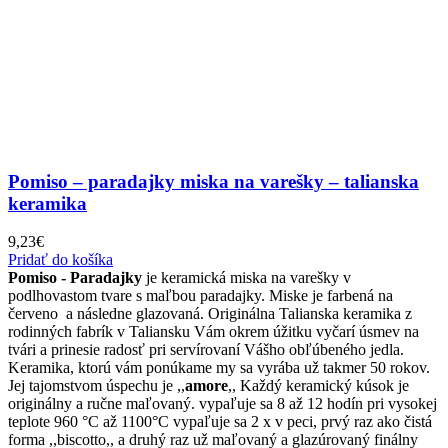
Pomiso – paradajky miska na varešky – talianska
keramika
9,23
€
Pridať do košíka
Pomiso - Paradajky
je keramická miska na varešky v
podlhovastom tvare s maľbou paradajky. Miske je farbená na
červeno a následne glazovaná. Originálna Talianska keramika z
rodinných fabrík v Taliansku Vám okrem úžitku vyčarí úsmev na
tvári a prinesie radosť pri servírovaní Vášho obľúbeného jedla.
Keramika, ktorú vám ponúkame my sa vyrába už takmer 50 rokov.
Jej tajomstvom úspechu je ,,
amore
,, Každý keramický kúsok je
originálny a ručne maľovaný. vypaľuje sa 8 až 12 hodín pri vysokej
teplote 960 °C až 1100°C vypaľuje sa 2 x v peci, prvý raz ako čistá
forma ,,biscotto,, a druhý raz už maľovaný a glazúrovaný finálny