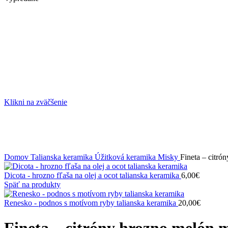
Klikni na zväčšenie
Domov
Talianska keramika
Úžitková keramika
Misky
Fineta – citró
Dicota - hrozno fľaša na olej a ocot talianska keramika
6,00
€
Späť na produkty
Renesko - podnos s motívom ryby talianska keramika
20,00
€
Fineta – citróny hrozno melón 