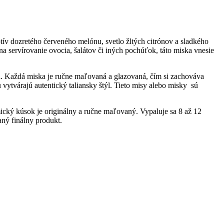
v dozretého červeného melónu, svetlo žltých citrónov a sladkého
na servírovanie ovocia, šalátov či iných pochúťok, táto miska vnesie
ôl. Každá miska je ručne maľovaná a glazovaná, čím si zachováva
u vytvárajú autentický taliansky štýl. Tieto misy alebo misky sú
cký kúsok je originálny a ručne maľovaný. Vypaluje sa 8 až 12
aný finálny produkt.