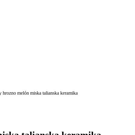
ny hrozno melón miska talianska keramika
miska talianska keramika