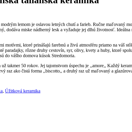
modrým lemom je oslavou letných chutí a farieb. Ručne maľovaný motí
aný, dodáva miske nádherný lesk a vyžaduje jej dlhú životnosť. Ideálna 
i motívmi, ktoré prinášajú farebnú a živú atmosféru priamo na váš st
até paradajky, rôzne druhy cestovín, syr, olivy, kvety a huby, ktoré spol
inesú do vášho domova kúsok Stredomoria.
ž takmer 50 rokov. Jej tajomstvom úspechu je ,,amore,, Každý kerami
rvý raz ako čistá forma ,,biscotto,, a druhý raz už maľovaný a glazúrov
ka
,
Úžitková keramika