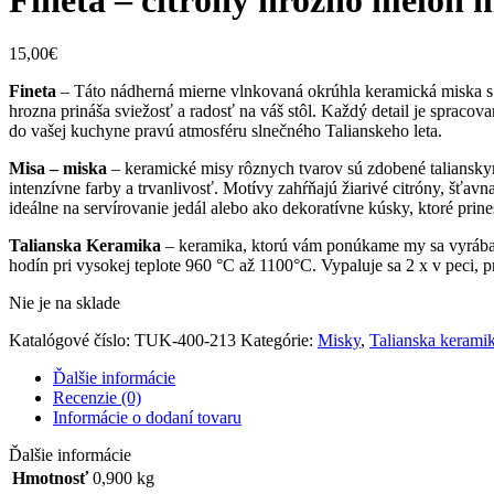
15,00
€
Fineta
– Táto nádherná mierne vlnkovaná okrúhla keramická miska s 
hrozna prináša sviežosť a radosť na váš stôl. Každý detail je spracov
do vašej kuchyne pravú atmosféru slnečného Talianskeho leta.
Misa – miska
– keramické misy rôznych tvarov sú zdobené talianskym
intenzívne farby a trvanlivosť. Motívy zahŕňajú žiarivé citróny, šťavn
ideálne na servírovanie jedál alebo ako dekoratívne kúsky, ktoré pr
Talianska Keramika
– keramika, ktorú vám ponúkame my sa vyrába u
hodín pri vysokej teplote 960 °C až 1100°C. Vypaluje sa 2 x v peci, p
Nie je na sklade
Katalógové číslo:
TUK-400-213
Kategórie:
Misky
,
Talianska kerami
Ďalšie informácie
Recenzie (0)
Informácie o dodaní tovaru
Ďalšie informácie
Hmotnosť
0,900 kg