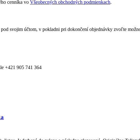
ého cenníka vo
Všeobecných obchodných podmienkach
.
ý pod svojim účtom, v pokladni pri dokončení objednávky zvoľte mož
ísle +421 905 741 364
ka