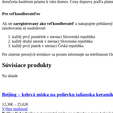
doručenia kuriérom priamo k vám domov. Ceny dopravy podľa platn
Pre veľkoodberateľov
Ak ste
zaregistrovaný ako veľkoodberateľ
a nakupujete prihlásen
zásobovania sú nasledovné:
každý prvý pondelok v mesiaci Slovenská republika
každý druhý utorok v mesiaci Slovenská republika
každý prvý piatok v mesiaci Česká republika
Pre zistenie presných termínov sa prosim informujte na telefónnom č
Súvisiace produkty
Na sklade
Beijing – kelová miska na polievku talianska kerami
Price
12,30
€
–
25,62
€
Tento
range:
Výber možností