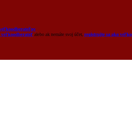
veľkoodberateľov
o veľkoodberateľ
alebo ak nemáte svoj účet,
registrujte sa ako veľk