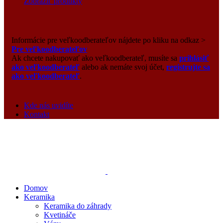
Zobraziť produkty
Informácie pre veľkoodberateľov nájdete po kliku na odkaz >
Pre veľkoodberateľov
Ak chcete nakupovať ako veľkoodberateľ, musíte sa
prihlásiť
ako veľkoodberateľ
alebo ak nemáte svoj účet,
registrujte sa
ako veľkoodberateľ
.
Kde nás uvidíte
Kontakt
Domov
Keramika
Keramika do záhrady
Kvetináče