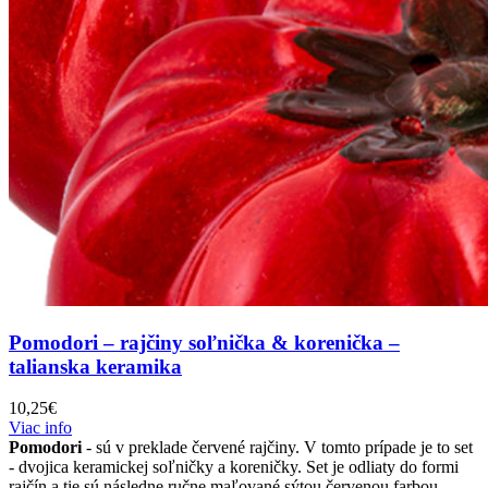
Pomodori – rajčiny soľnička & korenička –
talianska keramika
10,25
€
Viac info
Pomodori
- sú v preklade červené rajčiny. V tomto prípade je to set
- dvojica keramickej soľničky a koreničky. Set je odliaty do formi
rajčín a tie sú následne ručne maľované sýtou červenou farbou.