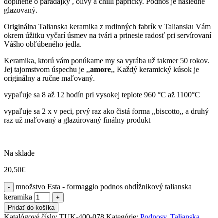
doplnené o paradajky , olivy a chilli papričky. Podnos je následne
glazovaný.
Originálna Talianska keramika z rodinných fabrík v Taliansku Vám
okrem úžitku vyčarí úsmev na tvári a prinesie radosť pri servírovaní
Vášho obľúbeného jedla.
Keramika, ktorú vám ponúkame my sa vyrába už takmer 50 rokov.
Jej tajomstvom úspechu je ,,
amore
,, Každý keramický kúsok je
originálny a ručne maľovaný.
vypaľuje sa 8 až 12 hodín pri vysokej teplote 960 °C až 1100°C
vypaľuje sa 2 x v peci, prvý raz ako čistá forma ,,biscotto,, a druhý
raz už maľovaný a glazúrovaný finálny produkt
Na sklade
20,50
€
množstvo Esta - formaggio podnos obdĺžnikový talianska
keramika
Pridať do košíka
Katalógové číslo:
TUK-400-078
Kategórie:
Podnosy
,
Talianska