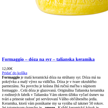
Formaggio – dóza na syr – talianska keramika
12,00
€
Pridať do košíka
Formaggio
je malá keramická dóza na strúhany syr. Dóza má na
pokrývku a malý výrez na vidličku. Dóza je v tvare okruhlého
parmezánu. Na povrchu je krásna žltá ručná maľba s nápisom
formaggio . Celá dóza je glazovaná. Originálna Talianska keramika
z rodinných fabrík v Taliansku Vám okrem úžitku vyčarí úsmev na
tvári a prinesie radosť pri servírovaní Vášho obľúbeného jedla.
Keramika, ktorú vám ponúkame my sa vyrába už takmer 50 rokov.
Jej tajomstvom úspechu je ,,
amore
,, Každý keramický kúsok je