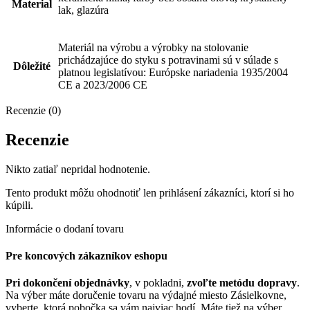
Material
lak, glazúra
Materiál na výrobu a výrobky na stolovanie
prichádzajúce do styku s potravinami sú v súlade s
Dôležité
platnou legislatívou: Európske nariadenia 1935/2004
CE a 2023/2006 CE
Recenzie (0)
Recenzie
Nikto zatiaľ nepridal hodnotenie.
Tento produkt môžu ohodnotiť len prihlásení zákazníci, ktorí si ho
kúpili.
Informácie o dodaní tovaru
Pre koncových zákazníkov eshopu
Pri dokončení objednávky
, v pokladni,
zvoľte metódu dopravy
.
Na výber máte doručenie tovaru na výdajné miesto Zásielkovne,
vyberte, ktorá pobočka sa vám najviac hodí. Máte tiež na výber