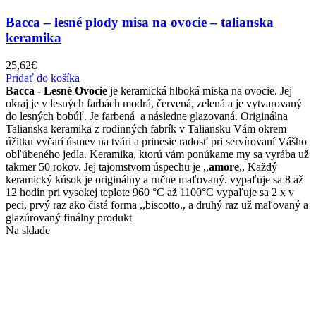
Bacca – lesné plody misa na ovocie – talianska
keramika
25,62
€
Pridať do košíka
Bacca - Lesné Ovocie
je keramická hlboká miska na ovocie. Jej
okraj je v lesných farbách modrá, červená, zelená a je vytvarovaný
do lesných bobúľ. Je farbená a následne glazovaná. Originálna
Talianska keramika z rodinných fabrík v Taliansku Vám okrem
úžitku vyčarí úsmev na tvári a prinesie radosť pri servírovaní Vášho
obľúbeného jedla. Keramika, ktorú vám ponúkame my sa vyrába už
takmer 50 rokov. Jej tajomstvom úspechu je ,,
amore
,, Každý
keramický kúsok je originálny a ručne maľovaný. vypaľuje sa 8 až
12 hodín pri vysokej teplote 960 °C až 1100°C vypaľuje sa 2 x v
peci, prvý raz ako čistá forma ,,biscotto,, a druhý raz už maľovaný a
glazúrovaný finálny produkt
Na sklade