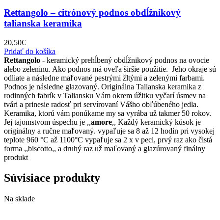
Rettangolo – citrónový podnos obdĺžnikový
talianska keramika
20,50
€
Pridať do košíka
Rettangolo
- keramický prehĺbený obdĺžnikový podnos na ovocie
alebo zeleninu. Ako podnos má oveľa širšie použitie. Jeho okraje sú
odliate a následne maľované pestrými žltými a zelenými farbami.
Podnos je následne glazovaný. Originálna Talianska keramika z
rodinných fabrík v Taliansku Vám okrem úžitku vyčarí úsmev na
tvári a prinesie radosť pri servírovaní Vášho obľúbeného jedla.
Keramika, ktorú vám ponúkame my sa vyrába už takmer 50 rokov.
Jej tajomstvom úspechu je ,,
amore
,, Každý keramický kúsok je
originálny a ručne maľovaný. vypaľuje sa 8 až 12 hodín pri vysokej
teplote 960 °C až 1100°C vypaľuje sa 2 x v peci, prvý raz ako čistá
forma ,,biscotto,, a druhý raz už maľovaný a glazúrovaný finálny
produkt
Súvisiace produkty
Na sklade