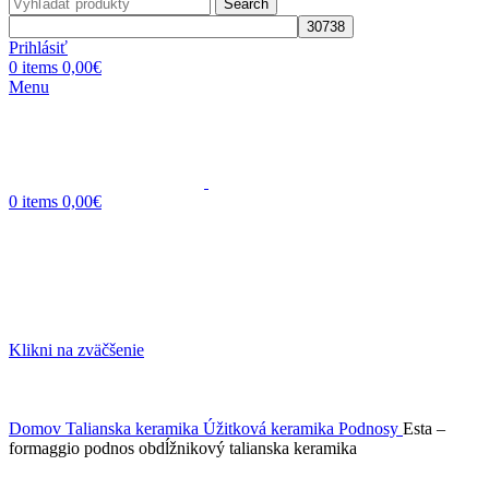
Search
Prihlásiť
0
items
0,00
€
Menu
0
items
0,00
€
Klikni na zväčšenie
Domov
Talianska keramika
Úžitková keramika
Podnosy
Esta –
formaggio podnos obdĺžnikový talianska keramika