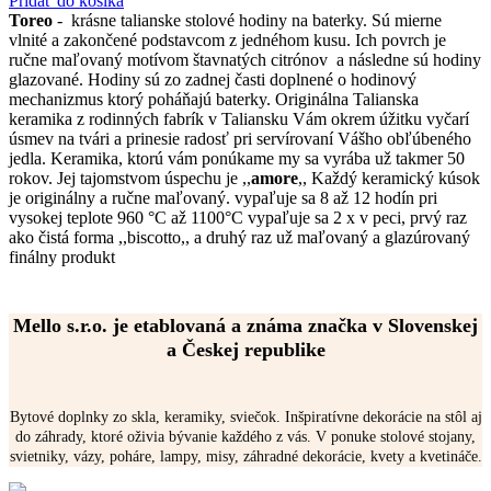
Pridať do košíka
Toreo
- krásne talianske stolové hodiny na baterky. Sú mierne
vlnité a zakončené podstavcom z jednéhom kusu. Ich povrch je
ručne maľovaný motívom štavnatých citrónov a následne sú hodiny
glazované. Hodiny sú zo zadnej časti doplnené o hodinový
mechanizmus ktorý poháňajú baterky. Originálna Talianska
keramika z rodinných fabrík v Taliansku Vám okrem úžitku vyčarí
úsmev na tvári a prinesie radosť pri servírovaní Vášho obľúbeného
jedla. Keramika, ktorú vám ponúkame my sa vyrába už takmer 50
rokov. Jej tajomstvom úspechu je ,,
amore
,, Každý keramický kúsok
je originálny a ručne maľovaný. vypaľuje sa 8 až 12 hodín pri
vysokej teplote 960 °C až 1100°C vypaľuje sa 2 x v peci, prvý raz
ako čistá forma ,,biscotto,, a druhý raz už maľovaný a glazúrovaný
finálny produkt
Mello s.r.o. je etablovaná a známa značka v Slovenskej
a Českej republike
Bytové doplnky zo skla, keramiky, sviečok. Inšpiratívne dekorácie na stôl aj
do záhrady, ktoré oživia bývanie každého z vás. V ponuke stolové stojany,
svietniky, vázy, poháre, lampy, misy, záhradné dekorácie, kvety a kvetináče.