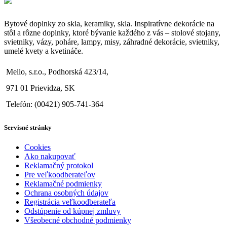
Bytové doplnky zo skla, keramiky, skla. Inspiratívne dekorácie na
stôl a rôzne doplnky, ktoré bývanie každého z vás – stolové stojany,
svietniky, vázy, poháre, lampy, misy, záhradné dekorácie, svietniky,
umelé kvety a kvetináče.
Mello, s.r.o., Podhorská 423/14,
971 01 Prievidza, SK
Telefón: (00421) 905-741-364
Servisné stránky
Cookies
Ako nakupovať
Reklamačný protokol
Pre veľkoodberateľov
Reklamačné podmienky
Ochrana osobných údajov
Registrácia veľkoodberateľa
Odstúpenie od kúpnej zmluvy
Všeobecné obchodné podmienky