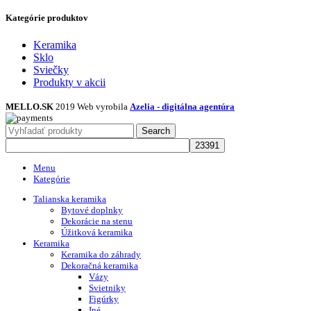
Kategórie produktov
Keramika
Sklo
Sviečky
Produkty v akcii
MELLO.SK
2019 Web vyrobila
Azelia - digitálna agentúra
Search
Menu
Kategórie
Talianska keramika
Bytové doplnky
Dekorácie na stenu
Úžitková keramika
Keramika
Keramika do záhrady
Dekoračná keramika
Vázy
Svietniky
Figúrky
Iné