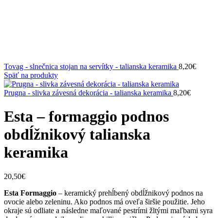
Tovag - slnečnica stojan na servítky - talianska keramika
8,20
€
Späť na produkty
Prugna - slivka závesná dekorácia - talianska keramika
8,20
€
Esta – formaggio podnos
obdĺžnikový talianska
keramika
20,50
€
Esta Formaggio
– keramický prehĺbený obdĺžnikový podnos na
ovocie alebo zeleninu. Ako podnos má oveľa širšie použitie. Jeho
okraje sú odliate a následne maľované pestrími žltými maľbami syra