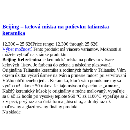
Beijing – kelová miska na polievku talianska
keramika
12,30
€
–
25,62
€
Price range: 12,30€ through 25,62€
Výber možností
Tento produkt má viacero variantov. Možnosti si
môžete vybrať na stránke produktu.
Beijing Kel zelenina
je keramická miska na polievku v tvare
kelových listov. Je farbená do zelena a následne glazovaná.
Originálna Talianska keramika z rodinných fabrík v Taliansku Vám
okrem úžitku vyčarí úsmev na tvári a prinesie radosť pri servírovaní
Vášho obľúbeného jedla. Keramika, ktorú vám ponúkame my sa
vyrába už takmer 50 rokov. Jej tajomstvom úspechu je ,,
amore
,,
Každý keramický kúsok je originálny a ručne maľovaný. vypaľuje
sa 8 až 12 hodín pri vysokej teplote 960 °C až 1100°C vypaľuje sa 2
x v peci, prvý raz ako čistá forma ,,biscotto,, a druhý raz už
maľovaný a glazúrovaný finálny produkt
Na sklade