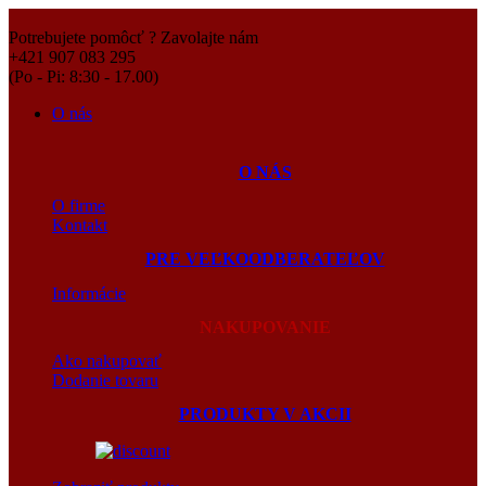
Potrebujete pomôcť ? Zavolajte nám
+421 907 083 295
(Po - Pi: 8:30 - 17.00)
O nás
O NÁS
O firme
Kontakt
PRE VEĽKOODBERATEĽOV
Informácie
NAKUPOVANIE
Ako nakupovať
Dodanie tovaru
PRODUKTY V AKCII