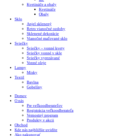
Kvetináče a obaly
Kvetináče
Obaly
Sklo
Anjel sklenený
Retro vianočné ozdoby
Sklenené dekorácie
Vianočné maľované sklo
Sviečky
Sviečky – vonné kvety
Sviečky vonné v skle
Sviečky vyrezávané
Vonné oleje
Lampy
Misky
Textil
Bavlna
Gobelíny
Domov
O nás
Pre veľkoodberateľov
Registrácia veľkoodberateľa
Vernostný program
Produkty v akcii
Obchod
Kde nás najbližšie uvidíte
Ako nakupovať