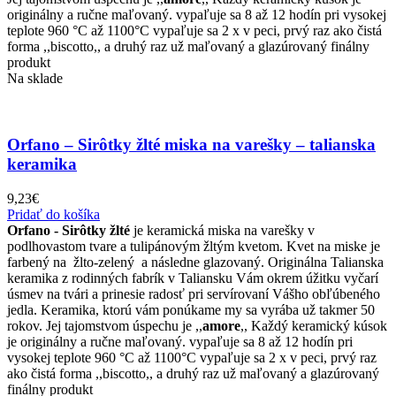
originálny a ručne maľovaný. vypaľuje sa 8 až 12 hodín pri vysokej
teplote 960 °C až 1100°C vypaľuje sa 2 x v peci, prvý raz ako čistá
forma ,,biscotto,, a druhý raz už maľovaný a glazúrovaný finálny
produkt
Na sklade
Orfano – Sirôtky žlté miska na varešky – talianska
keramika
9,23
€
Pridať do košíka
Orfano - Sirôtky žlté
je keramická miska na varešky v
podlhovastom tvare a tulipánovým žltým kvetom. Kvet na miske je
farbený na žlto-zelený a následne glazovaný. Originálna Talianska
keramika z rodinných fabrík v Taliansku Vám okrem úžitku vyčarí
úsmev na tvári a prinesie radosť pri servírovaní Vášho obľúbeného
jedla. Keramika, ktorú vám ponúkame my sa vyrába už takmer 50
rokov. Jej tajomstvom úspechu je ,,
amore
,, Každý keramický kúsok
je originálny a ručne maľovaný. vypaľuje sa 8 až 12 hodín pri
vysokej teplote 960 °C až 1100°C vypaľuje sa 2 x v peci, prvý raz
ako čistá forma ,,biscotto,, a druhý raz už maľovaný a glazúrovaný
finálny produkt