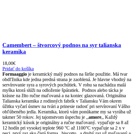
Camembert – štvorcový podnos na syr talianska
keramika
18,00
€
Pridať do košíka
Formaaggio
je keramický malý podnos na širšie použitie. Má tvar
obdl'žnika kde jedna predná strana je zaoblená. Je hlavne vhodný na
servírovanie syra a syrových pochútiek. V rohu sa nachádza malá
myška ktorá slúži na odloženie špáratiek. Podnos alebo tácka je
krásne na žlto ručne maľovaná a na koniec glazovaná. Originálna
Talianska keramika z rodinných fabrík v Taliansku Vám okrem
úžitku vyčarí úsmev na tvári a prinesie radosť pri servírovaní Vášho
obľúbeného jedla. Keramika, ktorú vám ponúkame my sa vyrába už
takmer 50 rokov. Jej tajomstvom úspechu je ,,
amore
,, Každý
keramický kúsok je originálny a ručne maľovaný. vypaľuje sa 8 až
12 hodín pri vysokej teplote 960 °C až 1100°C vypaľuje sa 2 x v
peci, prvý raz ako čistá forma ,,biscotto,, a druhý raz už maľovaný a