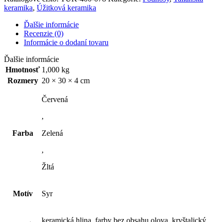
keramika
,
Úžitková keramika
Ďalšie informácie
Recenzie (0)
Informácie o dodaní tovaru
Ďalšie informácie
Hmotnosť
1,000 kg
Rozmery
20 × 30 × 4 cm
Červená
,
Farba
Zelená
,
Žltá
Motív
Syr
keramická hlina, farby bez obsahu olova, kryštalický