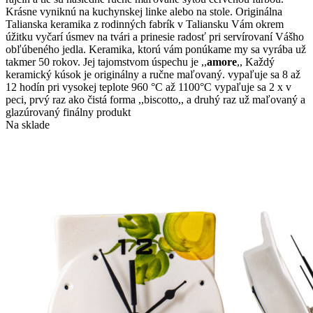
Krásne vyniknú na kuchynskej linke alebo na stole. Originálna
Talianska keramika z rodinných fabrík v Taliansku Vám okrem
úžitku vyčarí úsmev na tvári a prinesie radosť pri servírovaní Vášho
obľúbeného jedla. Keramika, ktorú vám ponúkame my sa vyrába už
takmer 50 rokov. Jej tajomstvom úspechu je ,,
amore
,, Každý
keramický kúsok je originálny a ručne maľovaný. vypaľuje sa 8 až
12 hodín pri vysokej teplote 960 °C až 1100°C vypaľuje sa 2 x v
peci, prvý raz ako čistá forma ,,biscotto,, a druhý raz už maľovaný a
glazúrovaný finálny produkt
Na sklade