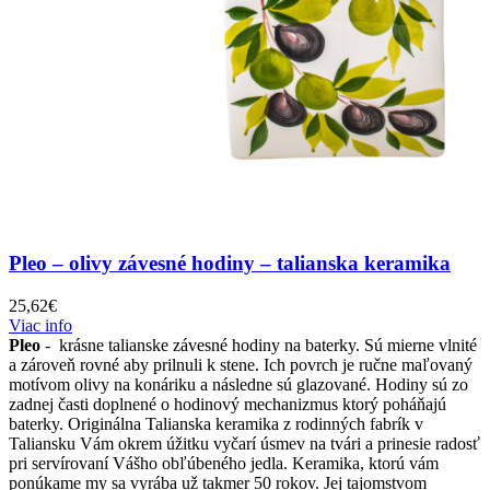
Pleo – olivy závesné hodiny – talianska keramika
25,62
€
Viac info
Pleo
- krásne talianske závesné hodiny na baterky. Sú mierne vlnité
a zároveň rovné aby prilnuli k stene. Ich povrch je ručne maľovaný
motívom olivy na konáriku a následne sú glazované. Hodiny sú zo
zadnej časti doplnené o hodinový mechanizmus ktorý poháňajú
baterky. Originálna Talianska keramika z rodinných fabrík v
Taliansku Vám okrem úžitku vyčarí úsmev na tvári a prinesie radosť
pri servírovaní Vášho obľúbeného jedla. Keramika, ktorú vám
ponúkame my sa vyrába už takmer 50 rokov. Jej tajomstvom