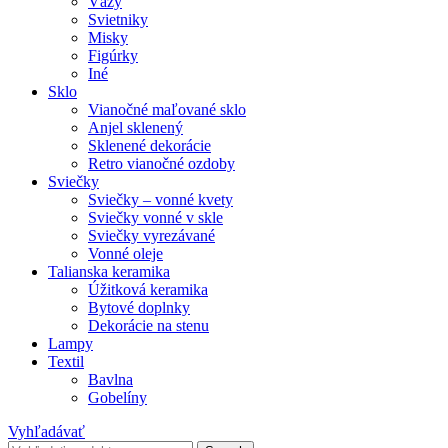
Vázy
Svietniky
Misky
Figúrky
Iné
Sklo
Vianočné maľované sklo
Anjel sklenený
Sklenené dekorácie
Retro vianočné ozdoby
Sviečky
Sviečky – vonné kvety
Sviečky vonné v skle
Sviečky vyrezávané
Vonné oleje
Talianska keramika
Úžitková keramika
Bytové doplnky
Dekorácie na stenu
Lampy
Textil
Bavlna
Gobelíny
Vyhľadávať