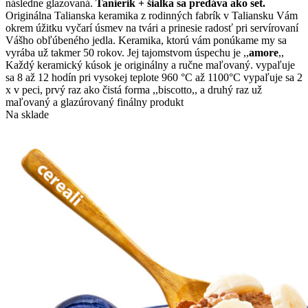
následne glazovaná.
Tanierik + šialka sa predáva ako set.
Originálna Talianska keramika z rodinných fabrík v Taliansku Vám
okrem úžitku vyčarí úsmev na tvári a prinesie radosť pri servírovaní
Vášho obľúbeného jedla. Keramika, ktorú vám ponúkame my sa
vyrába už takmer 50 rokov. Jej tajomstvom úspechu je ,,
amore
,,
Každý keramický kúsok je originálny a ručne maľovaný. vypaľuje
sa 8 až 12 hodín pri vysokej teplote 960 °C až 1100°C vypaľuje sa 2
x v peci, prvý raz ako čistá forma ,,biscotto,, a druhý raz už
maľovaný a glazúrovaný finálny produkt
Na sklade