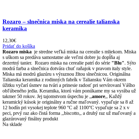
Rozaro – slnečnica miska na cerealie talianska
keramika
12,30
€
Pridať do košíka
Rozaro miska
je stredne veľká miska na cerealie s mliekom. Miska
s uškom sa predáva samostatne ale veľmi dobre ju dopĺňa aj
dezertný tanier. Rozaro miska na cerealie patrí do série
"Blu"
. Sýto
modrá farba a slnečnica dotvára chuť raňajok v pravom italy style.
Miska má modrú glazúru s výraznou žltou slnečnicou. Originálna
Talianska keramika z rodinných fabrík v Taliansku Vám okrem
úžitku vyčarí úsmev na tvári a prinesie radosť pri servírovaní Vášho
obľúbeného jedla. Keramika, ktorú vám ponúkame my sa vyrába už
takmer 50 rokov. Jej tajomstvom úspechu je ,,
amore
,, Každý
keramický kúsok je originálny a ručne maľovaný. vypaľuje sa 8 až
12 hodín pri vysokej teplote 960 °C až 1100°C vypaľuje sa 2 x v
peci, prvý raz ako čistá forma ,,biscotto,, a druhý raz už maľovaný a
glazúrovaný finálny produkt
Na sklade