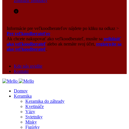
Zobraziť produkty
Informácie pre veľkoodberateľov nájdete po kliku na odkaz >
Pre veľkoodberateľov
Ak chcete nakupovať ako veľkoodberateľ, musíte sa
prihlásiť
ako veľkoodberateľ
alebo ak nemáte svoj účet,
registrujte sa
ako veľkoodberateľ
.
Kde nás uvidíte
Kontakt
Domov
Keramika
Keramika do záhrady
Kvetináče
Vázy
Svietniky
Misky
Figúrky