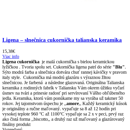
Ligena – slnečnica cukornička talianska keramika
15,38
€
Viac info
Ligena cukornička
je malá cukornička s bielou keramickou
lyžičkou . Tvoria spolu set. Cukornička ligena patrí do série
"Blu"
.
Sýto modrá farba a slnečnica dotvára chuť rannej kávičky v pravom
italy style. Cukornička má modrú glazúru s výraznou žltou
slnečnicou. Je farbená a následne glazovaná. Originálna Talianska
keramika z rodinných fabrík v Taliansku Vám okrem úžitku vyčarí
úsmev na tvári a prinesie radosť pri servírovaní Vášho obľúbeného
jedla. Keramika, ktorú vám ponúkame my sa vyrába už takmer 50
rokov. Jej tajomstvom úspechu je ,,
amore
,, Každý keramický kúsok
je originálny a ručne maľovaný. vypaľuje sa 8 až 12 hodín pri
vysokej teplote 960 °C až 1100°C vypaľuje sa 2 x v peci, prvý raz
ako čistá forma ,,biscotto,, a druhý raz už maľovaný a glazúrovaný
finálny produkt
Vypredaný