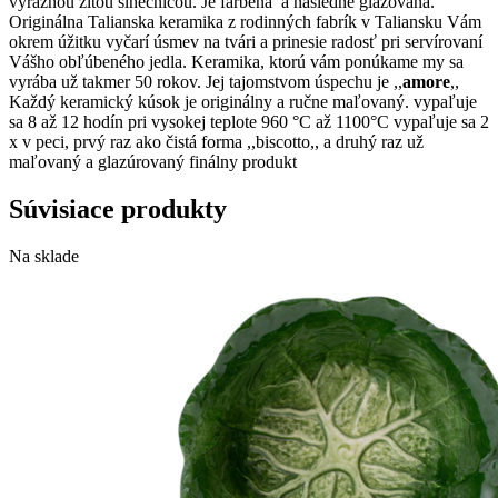
výraznou žltou slnečnicou. Je farbená a následne glazovaná.
Originálna Talianska keramika z rodinných fabrík v Taliansku Vám
okrem úžitku vyčarí úsmev na tvári a prinesie radosť pri servírovaní
Vášho obľúbeného jedla. Keramika, ktorú vám ponúkame my sa
vyrába už takmer 50 rokov. Jej tajomstvom úspechu je ,,
amore
,,
Každý keramický kúsok je originálny a ručne maľovaný. vypaľuje
sa 8 až 12 hodín pri vysokej teplote 960 °C až 1100°C vypaľuje sa 2
x v peci, prvý raz ako čistá forma ,,biscotto,, a druhý raz už
maľovaný a glazúrovaný finálny produkt
Súvisiace produkty
Na sklade