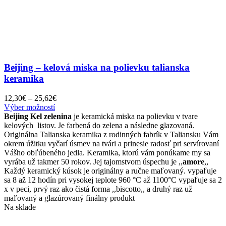
Beijing – kelová miska na polievku talianska
keramika
Price
12,30
€
–
25,62
€
Tento
range:
Výber možností
produkt
12,30€
Beijing Kel zelenina
je keramická miska na polievku v tvare
má
through
kelových listov. Je farbená do zelena a následne glazovaná.
viacero
25,62€
Originálna Talianska keramika z rodinných fabrík v Taliansku Vám
variantov.
okrem úžitku vyčarí úsmev na tvári a prinesie radosť pri servírovaní
Možnosti
Vášho obľúbeného jedla. Keramika, ktorú vám ponúkame my sa
si
vyrába už takmer 50 rokov. Jej tajomstvom úspechu je ,,
amore
,,
môžete
Každý keramický kúsok je originálny a ručne maľovaný. vypaľuje
vybrať
sa 8 až 12 hodín pri vysokej teplote 960 °C až 1100°C vypaľuje sa 2
na
x v peci, prvý raz ako čistá forma ,,biscotto,, a druhý raz už
stránke
maľovaný a glazúrovaný finálny produkt
produktu.
Na sklade