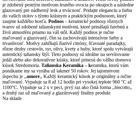
variantov.
je zdobený pestrým motívom lesného ovocia po okrajoch a následne
Možnosti
glazovaný pre nádherný lesk a trvácnosť. Pridajte eleganciu a farbu
si
do vašich stolov s týmto krásnym a praktickým podnosom, ktorý
môžete
zaujme každého hosťa.
Podnos
– keramické podnosy rôznych
vybrať
tvarov sú zdobené talianskymi motívmi, ktoré prinášajú farebnú a
na
živú atmosféru priamo na váš stôl. Každý podnos je ručne
stránke
maľovaný a glazovaný, čím sa zachovávajú intenzívne farby a
produktu.
trvanlivosť. Motívy zahŕňajú žiarivé citróny, šťavnaté paradajky,
rôzne druhy cestovín, syr, olivy, kvety a huby, ktoré spolu vytvárajú
autentický taliansky štýl. Tieto podnosy sú ideálne na servírovanie
jedál alebo ako dekoratívne kúsky, ktoré prinesú do vášho domova
kúsok Stredomoria.
Talianska Keramika – k
eramika, ktorú vám
ponúkame my sa vyrába už takmer 50 rokov. Jej tajomstvom
úspechu je ,,
amore
,, Každý keramický kúsok je originálny a ručne
maľovaný. Vypaluje sa 8 až 12 hodín pri vysokej teplote 960 °C až
1100°C. Vypaluje sa 2 x v peci, prvý raz ako čistá forma ,,biscotto,,
a druhý raz už maľovaný a glazúrovaný finálny produkt
Na sklade