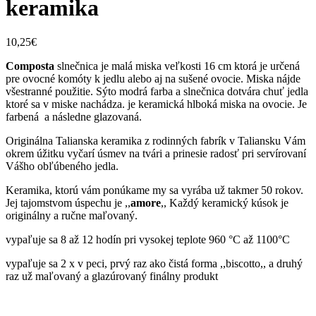
keramika
10,25
€
Composta
slnečnica je malá miska veľkosti 16 cm ktorá je určená
pre ovocné komóty k jedlu alebo aj na sušené ovocie. Miska nájde
všestranné použitie. Sýto modrá farba a slnečnica dotvára chuť jedla
ktoré sa v miske nachádza. je keramická hlboká miska na ovocie. Je
farbená a následne glazovaná.
Originálna Talianska keramika z rodinných fabrík v Taliansku Vám
okrem úžitku vyčarí úsmev na tvári a prinesie radosť pri servírovaní
Vášho obľúbeného jedla.
Keramika, ktorú vám ponúkame my sa vyrába už takmer 50 rokov.
Jej tajomstvom úspechu je ,,
amore
,, Každý keramický kúsok je
originálny a ručne maľovaný.
vypaľuje sa 8 až 12 hodín pri vysokej teplote 960 °C až 1100°C
vypaľuje sa 2 x v peci, prvý raz ako čistá forma ,,biscotto,, a druhý
raz už maľovaný a glazúrovaný finálny produkt