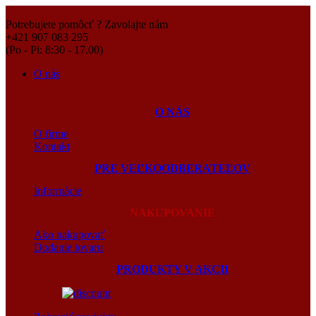
Potrebujete pomôcť ? Zavolajte nám
+421 907 083 295
(Po - Pi: 8:30 - 17.00)
O nás
O NÁS
O firme
Kontakt
PRE VEĽKOODBERATEĽOV
Informácie
NAKUPOVANIE
Ako nakupovať
Dodanie tovaru
PRODUKTY V AKCII