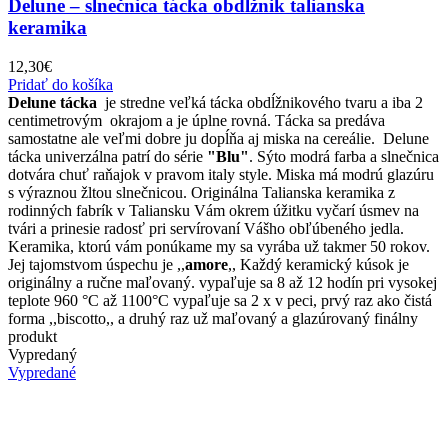
Delune – slnečnica tácka obdĺžnik talianska
keramika
12,30
€
Pridať do košíka
Delune tácka
je stredne veľká tácka obdĺžnikového tvaru a iba 2
centimetrovým okrajom a je úplne rovná. Tácka sa predáva
samostatne ale veľmi dobre ju dopĺňa aj miska na cereálie. Delune
tácka univerzálna patrí do série
"Blu"
. Sýto modrá farba a slnečnica
dotvára chuť raňajok v pravom italy style. Miska má modrú glazúru
s výraznou žltou slnečnicou. Originálna Talianska keramika z
rodinných fabrík v Taliansku Vám okrem úžitku vyčarí úsmev na
tvári a prinesie radosť pri servírovaní Vášho obľúbeného jedla.
Keramika, ktorú vám ponúkame my sa vyrába už takmer 50 rokov.
Jej tajomstvom úspechu je ,,
amore
,, Každý keramický kúsok je
originálny a ručne maľovaný. vypaľuje sa 8 až 12 hodín pri vysokej
teplote 960 °C až 1100°C vypaľuje sa 2 x v peci, prvý raz ako čistá
forma ,,biscotto,, a druhý raz už maľovaný a glazúrovaný finálny
produkt
Vypredaný
Vypredané