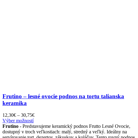
Frutino – lesné ovocie podnos na tortu talianska
keramika
Price
12,30
€
–
30,75
€
Tento
range:
Výber možností
produkt
12,30€
Frutino -
Predstavujeme keramický podnos Frutto Lesné Ovocie,
má
through
dostupný v troch veľkostiach: malý, stredný a veľký. Ideálny na
viacero
30,75€
servírovanie tort, dezertov, zákuskov a koláčov. Tento rovný podnos