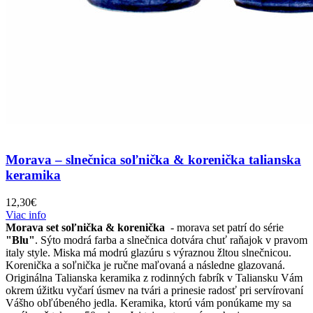
Morava – slnečnica soľnička & korenička talianska
keramika
12,30
€
Viac info
Morava set soľnička & korenička
- morava set patrí do série
"Blu"
. Sýto modrá farba a slnečnica dotvára chuť raňajok v pravom
italy style. Miska má modrú glazúru s výraznou žltou slnečnicou.
Korenička a soľnička je ručne maľovaná a následne glazovaná.
Originálna Talianska keramika z rodinných fabrík v Taliansku Vám
okrem úžitku vyčarí úsmev na tvári a prinesie radosť pri servírovaní
Vášho obľúbeného jedla. Keramika, ktorú vám ponúkame my sa