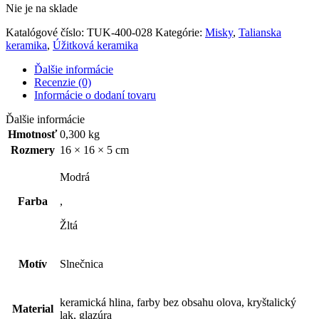
Nie je na sklade
Katalógové číslo:
TUK-400-028
Kategórie:
Misky
,
Talianska
keramika
,
Úžitková keramika
Ďalšie informácie
Recenzie (0)
Informácie o dodaní tovaru
Ďalšie informácie
Hmotnosť
0,300 kg
Rozmery
16 × 16 × 5 cm
Modrá
Farba
,
Žltá
Motív
Slnečnica
keramická hlina, farby bez obsahu olova, kryštalický
Material
lak, glazúra