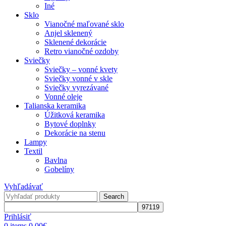
Iné
Sklo
Vianočné maľované sklo
Anjel sklenený
Sklenené dekorácie
Retro vianočné ozdoby
Sviečky
Sviečky – vonné kvety
Sviečky vonné v skle
Sviečky vyrezávané
Vonné oleje
Talianska keramika
Úžitková keramika
Bytové doplnky
Dekorácie na stenu
Lampy
Textil
Bavlna
Gobelíny
Vyhľadávať
Search
Prihlásiť
0
items
0,00
€