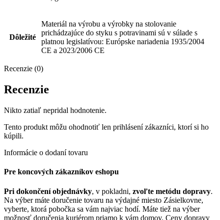
Materiál na výrobu a výrobky na stolovanie
prichádzajúce do styku s potravinami sú v súlade s
Dôležité
platnou legislatívou: Európske nariadenia 1935/2004
CE a 2023/2006 CE
Recenzie (0)
Recenzie
Nikto zatiaľ nepridal hodnotenie.
Tento produkt môžu ohodnotiť len prihlásení zákazníci, ktorí si ho
kúpili.
Informácie o dodaní tovaru
Pre koncových zákazníkov eshopu
Pri dokončení objednávky
, v pokladni,
zvoľte metódu dopravy
.
Na výber máte doručenie tovaru na výdajné miesto Zásielkovne,
vyberte, ktorá pobočka sa vám najviac hodí. Máte tiež na výber
možnosť doručenia kuriérom priamo k vám domov. Ceny dopravy