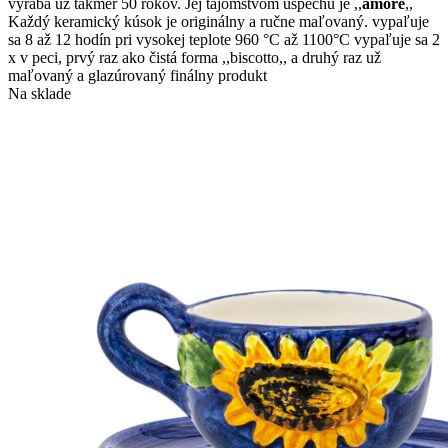
vyrába už takmer 50 rokov. Jej tajomstvom úspechu je ,,
amore
,,
Každý keramický kúsok je originálny a ručne maľovaný. vypaľuje
sa 8 až 12 hodín pri vysokej teplote 960 °C až 1100°C vypaľuje sa 2
x v peci, prvý raz ako čistá forma ,,biscotto,, a druhý raz už
maľovaný a glazúrovaný finálny produkt
Na sklade