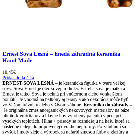
Ernest Sova Lesná – hnedá záhradná keramika
Hand Made
18,45
€
Pridať do košíka
ERNEST SOVA LESNÁ –
je keramická figurka v tvare veľkej
sovy. Sova Ernest je otec sovej rodinky. Estrella sova je matka a
Ernest je tatko. Sova je pekná pri vnútornom alebo vonkajšiom
použití. Je vhodná na balkóny aj terasy a ako dekorácia môže byť
vo Vašom trávniku alebo v živom záhone.
Keramika do záhrady –
Je originálna zmes anorganických nekovových materialov na báze
hlinito-kremičitanov a hlavne ílov vyrobený pálením v peci pri
vysokých teplotách. Hlina + prísady sa rozmiešajú na kašu ktorá sa
následne naleje do pripravenej dvojdielnej formy. Po zatuhnutí sa
zvyšok hmoty zleje a výrobok sa nafarbí zmesou farby a glazúry a