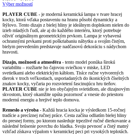
Tento
range:
Výber možností
produkt
30,00€
PLAYER CUBE -
je moderná keramická lampa v tvare hracej
má
through
kocky, ktorá vďaka postaveniu na hranu pôsobí dynamicky a
viacero
37,00€
štýlovo. Tento dizajn z bielej hliny je ideálnym doplnkom nielen do
variantov.
izieb mladých ľudí, ale aj do každého interiéru, ktorý potrebuje
Možnosti
oživiť originálnym geometrickým prvkom. Lampa je vybavená
si
ochrannými prvkami proti poškriabaniu nábytku a svojím čistým,
môžete
bielym prevedením predstavuje nadčasovú dekoráciu s nádychom
vybrať
hravosti.
na
stránke
Dizajn, možnosti a atmosféra
- tento model ponúka širokú
produktu.
variabilitu – rozžiarte ho čajovou sviečkou v miske, LED
svetielkami alebo elektrickým káblom. Tisíce ručne vytvorených
dierok v troch veľkostiach, usporiadaných do ikonických číselných
znakov kocky, vyčaria po rozsvietení fascinujúcu hru tieňov.
PLAYER CUBE
nie je len obyčajným svietidlom, ale dizajnovým
skvostom, ktorý okamžite upúta pozornosť a vnesie do priestoru
modernú energiu a hrejivé teplo domova.
Remeslo a výroba
- Každá hracia kocka je výsledkom 15-ročnej
tradície a precíznej ručnej práce. Cesta začína odliatím bielej hliny
do presnej formy, po ktorom nasleduje trpezlivé ručné dierkovanie a
následné brúsenie povrchu do hladka. Svoju pevnosť a čistý matný
vzhľad získava výpalom v keramickej peci pri vysokých teplotách.