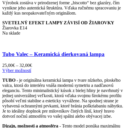
Výrobok zostáva v prirodzenej forme „biscotto“ bez glazúry, čím
vynikne jeho autentická štruktúra. Vďaka ručnému spracovaniu je
každý kus neopakovateľným originálom.
SVETELNÝ EFEKT LAMPY ZÁVISÍ OD ŽIAROVKY
Žiarovka E14
Na sklade
Tubo Valec – Keramická dierkovaná lampa
Price
25,00
€
–
32,00
€
Tento
range:
Výber možností
produkt
25,00€
TUBO -
je originálna keramická lampa v tvare nízkeho, ploského
má
through
valca, ktorá do interiéru vnáša modernú symetriu a nadčasovú
viacero
32,00€
eleganciu. Tento minimalistický kúsok z bielej hliny je navrhnutý v
variantov.
jednej univerzálnej veľkosti, ktorá vďaka svojmu širokému profilu
Možnosti
pôsobí veľmi stabilne a esteticky vyvážene. Na spodnej strane je
si
vybavená ochrannými prvkami, ktoré bránia poškriabaniu nábytku.
môžete
Je to ideálny doplnok pre milovníkov čistých línií, ktorý hravo
vybrať
dotvorí nočnú atmosféru vo vašej spálni alebo obývacej izbe.
na
stránke
Dizajn, možnosti a atmosféra
- Tento model ponúka maximálnu
produktu.