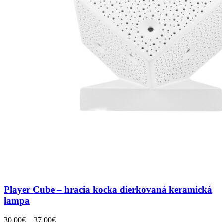
Player Cube – hracia kocka dierkovaná keramická
lampa
Price
30,00
€
–
37,00
€