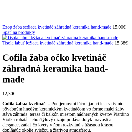
Ezop žaba sediaca kvetináč záhradná keramika hand-made
15,00
€
Späť na produkty
Tisola labuť ležiaca kvetináč záhradná keramika hand-made
15,38
€
Cofila žaba očko kvetináč
záhradná keramika hand-
made
12,30
€
Cofila žabaa kvetináč –
Pod jemnými lúčmi jari či leta sa týmto
pôvabným hnedým keramickým kvetináčom vo forme malej žaby
stáva záhrada, terasa či balkón miestom nádherných kvetov Piardino
Violka rohatá. Jeho štýlový dizajn pridáva dotyk hravosti a
elegance, zatiaľ čo kvety v ňom rozkvitnú s úžasnou krásou,
dopĺňajúc okolie sviežou a žiarivou atmosférou.