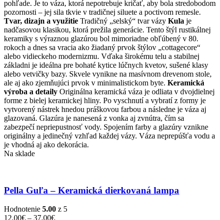
si
pohľade. Je to váza, ktorá nepotrebuje kričať, aby bola stredobodom
môžete
pozornosti – jej sila tkvie v tradičnej siluete a poctivom remesle.
vybrať
Tvar, dizajn a využitie
Tradičný „selský“ tvar vázy
Kula
je
na
nadčasovou klasikou, ktorá prežila generácie. Tento štýl rustikálnej
stránke
keramiky s výraznou glazúrou bol mimoriadne obľúbený v 80.
produktu.
rokoch a dnes sa vracia ako žiadaný prvok štýlov „cottagecore“
alebo vidieckeho modernizmu. Vďaka širokému telu a stabilnej
základni je ideálna pre bohaté kytice lúčnych kvetov, sušené klasy
alebo vetvičky bazy. Skvele vynikne na masívnom drevenom stole,
ale aj ako zjemňujúci prvok v minimalistickom byte.
Keramická
výroba a detaily
Originálna keramická váza je odliata
v dvojdielnej
forme z bielej keramickej hliny. Po vyschnutí a vybratí z formy je
vytvorený nástrek hnedou práškovou farbou a následne je váza aj
glazovaná. Glazúra je nanesená z vonka aj zv
nútra, čím sa
zabezpečí nepriepustnosť vody. Spojením farby a glazúry vznikne
originálny a jedinečný vzhľad každej vázy. Váza neprepúšťa vodu a
je vhodná aj ako dekorácia.
Na sklade
Pella Guľa – Keramická dierkovaná lampa
Hodnotenie
5.00
z 5
Price
12,00
€
–
37,00
€