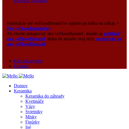
Zobraziť produkty
Informácie pre veľkoodberateľov nájdete po kliku na odkaz >
Pre veľkoodberateľov
Ak chcete nakupovať ako veľkoodberateľ, musíte sa
prihlásiť
ako veľkoodberateľ
alebo ak nemáte svoj účet,
registrujte sa
ako veľkoodberateľ
.
Kde nás uvidíte
Kontakt
Domov
Keramika
Keramika do záhrady
Kvetináče
Vázy
Svietniky
Misky
Figúrky
Iné