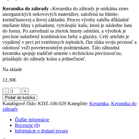
Keramika do záhrady –
Keramika do záhrady je unikátna zmes
anorganických nekovových materiálov, založená na hlinito-
kremičitanovej a ílovej základni. Proces výroby zahŕňa dôkladné
miešanie hliny s prísadami, vytvárajúc kašu, ktorá je následne liata
do formy. Po zatvrdnutí sa zbytok hmoty odstráni, a výrobok je
precízne nafarbený kombináciou farby a glazúry. Celý artefakt je
vypálený v peci pri extrémnych teplotách, čím získa svoju pevnosť a
odolnosť voči poveternostným podmienkam. Táto záhradná
keramika spojuje tradičné umenie s technickou precíznosťou,
prinášajúc do záhrady krásu a jedinečnosť.
Na sklade
12,30
€
množstvo
Cofila
Pridať do košíka
žaba
Katalógové číslo:
KDZ-100-029
Kategórie:
Keramika
,
Keramika do
očko
záhrady
kvetináč
záhradná
Ďalšie informácie
keramika
Recenzie (0)
hand-
Informácie o dodaní tovaru
made