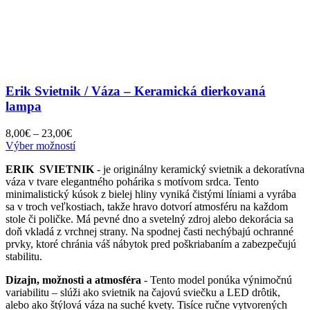
Erik Svietnik / Váza – Keramická dierkovaná
lampa
Price
8,00
€
–
23,00
€
range:
Tento
Výber možností
8,00€
produkt
ERIK
SVIETNIK
- je originálny keramický svietnik a dekoratívna
through
má
váza v tvare elegantného pohárika s motívom srdca. Tento
23,00€
viacero
minimalistický kúsok z bielej hliny vyniká čistými líniami a vyrába
variantov.
sa v troch veľkostiach, takže hravo dotvorí atmosféru na každom
Možnosti
stole či poličke. Má pevné dno a svetelný zdroj alebo dekorácia sa
si
doň vkladá z vrchnej strany. Na spodnej časti nechýbajú ochranné
môžete
prvky, ktoré chránia váš nábytok pred poškriabaním a zabezpečujú
vybrať
stabilitu.
na
stránke
Dizajn, možnosti a atmosféra
- Tento model ponúka výnimočnú
produktu.
variabilitu – slúži ako svietnik na čajovú sviečku a LED drôtik,
alebo ako štýlová váza na suché kvety. Tisíce ručne vytvorených