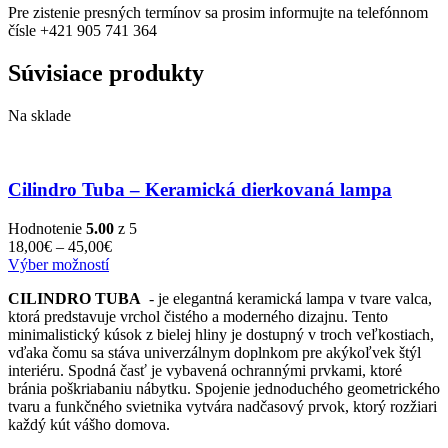
Pre zistenie presných termínov sa prosim informujte na telefónnom
čísle +421 905 741 364
Súvisiace produkty
Na sklade
Cilindro Tuba – Keramická dierkovaná lampa
Hodnotenie
5.00
z 5
Price
18,00
€
–
45,00
€
Tento
range:
Výber možností
produkt
18,00€
CILINDRO TUBA
- je elegantná keramická lampa v tvare valca,
má
through
ktorá predstavuje vrchol čistého a moderného dizajnu. Tento
viacero
45,00€
minimalistický kúsok z bielej hliny je dostupný v troch veľkostiach,
variantov.
vďaka čomu sa stáva univerzálnym doplnkom pre akýkoľvek štýl
Možnosti
interiéru. Spodná časť je vybavená ochrannými prvkami, ktoré
si
bránia poškriabaniu nábytku. Spojenie jednoduchého geometrického
môžete
tvaru a funkčného svietnika vytvára nadčasový prvok, ktorý rozžiari
vybrať
každý kút vášho domova.
na
stránke