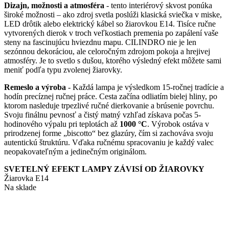
Dizajn, možnosti a atmosféra
- tento interiérový skvost ponúka
produktu.
široké možnosti – ako zdroj svetla poslúži klasická sviečka v miske,
LED drôtik alebo elektrický kábel so žiarovkou E14. Tisíce ručne
vytvorených dierok v troch veľkostiach premenia po zapálení vaše
steny na fascinujúcu hviezdnu mapu. CILINDRO nie je len
sezónnou dekoráciou, ale celoročným zdrojom pokoja a hrejivej
atmosféry. Je to svetlo s dušou, ktorého výsledný efekt môžete sami
meniť podľa typu zvolenej žiarovky.
Remeslo a výroba
- Každá lampa je výsledkom 15-ročnej tradície a
hodín precíznej ručnej práce. Cesta začína odliatím bielej hliny, po
ktorom nasleduje trpezlivé ručné dierkovanie a brúsenie povrchu.
Svoju finálnu pevnosť a čistý matný vzhľad získava počas 5-
hodinového výpalu pri teplotách až
1000 °C
. Výrobok ostáva v
prirodzenej forme „biscotto“ bez glazúry, čím si zachováva svoju
autentickú štruktúru. Vďaka ručnému spracovaniu je každý valec
neopakovateľným a jedinečným originálom.
SVETELNÝ EFEKT LAMPY ZÁVISÍ OD ŽIAROVKY
Žiarovka E14
Na sklade