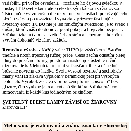
variabilitu pri voľbe osvetlenia – rozžiarte ho čajovou sviečkou v
miske, LED svetielkami alebo elektrickým káblom so žiarovkou.
Tisíce ručne vytvorených dierok v troch veľkostiach pokrývajú celú
plochu valca a po rozsvietení vytvoria v priestore fascinujúci
hviezdny efekt.
TUBO
nie je len funkčným svietidlom, je to svetlo s
dušou, ktoré vnáša do domova pocit pokoja a hrejivého bezpečia.
Vďaka nízkehu tvaru sa svetlo šíri do strán aj smerom nahor, čím
vytvára dokonalý vizuálny zážitok.
Remeslo a výroba
- Každý valec TUBO je výsledkom 15-ročnej
tradície a hodín trpezlivej ručnej práce. Cesta začína odliatím bielej
hliny do precíznej formy, po ktorom nasleduje dôsledné ručné
dierkovanie každého detailu tromi veľkosťami ihiel a následné
brúsenie povrchu do hladka. Svoju vysokú pevnosť a snehobiely
matný vzhľad získava výpalom v keramickej peci pri vysokých
teplotách. Výrobok zostáva v prirodzenej forme „biscotto“ bez
glazúry, čím vynikne jeho autentická štruktúra. Vďaka ručnému
spracovaniu je každý kus jedinečným originálom.
SVETELNÝ EFEKT LAMPY ZÁVISÍ OD ŽIAROVKY
Žiarovka E14
Mello s.r.o. je etablovaná a známa značka v Slovenskej