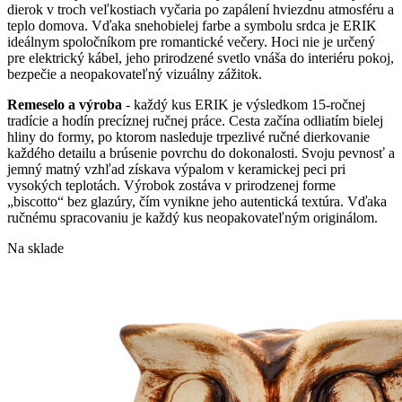
dierok v troch veľkostiach vyčaria po zapálení hviezdnu atmosféru a
teplo domova. Vďaka snehobielej farbe a symbolu srdca je ERIK
ideálnym spoločníkom pre romantické večery. Hoci nie je určený
pre elektrický kábel, jeho prirodzené svetlo vnáša do interiéru pokoj,
bezpečie a neopakovateľný vizuálny zážitok.
Remeselo a výroba
- každý kus ERIK je výsledkom 15-ročnej
tradície a hodín precíznej ručnej práce. Cesta začína odliatím bielej
hliny do formy, po ktorom nasleduje trpezlivé ručné dierkovanie
každého detailu a brúsenie povrchu do dokonalosti. Svoju pevnosť a
jemný matný vzhľad získava výpalom v keramickej peci pri
vysokých teplotách. Výrobok zostáva v prirodzenej forme
„biscotto“ bez glazúry, čím vynikne jeho autentická textúra. Vďaka
ručnému spracovaniu je každý kus neopakovateľným originálom.
Na sklade