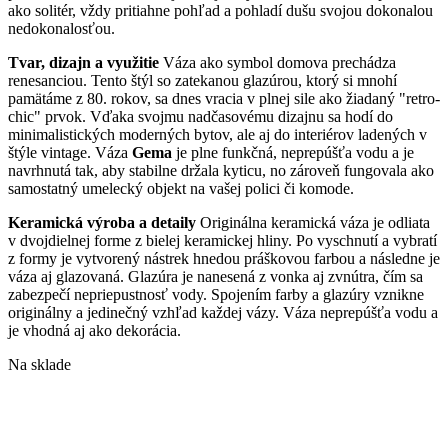
ako solitér, vždy pritiahne pohľad a pohladí dušu svojou dokonalou
nedokonalosťou.
Tvar, dizajn a využitie
Váza ako symbol domova prechádza
renesanciou. Tento štýl so zatekanou glazúrou, ktorý si mnohí
pamätáme z 80. rokov, sa dnes vracia v plnej sile ako žiadaný "retro-
chic" prvok. Vďaka svojmu nadčasovému dizajnu sa hodí do
minimalistických moderných bytov, ale aj do interiérov ladených v
štýle vintage. Váza
Gema
je plne funkčná, neprepúšťa vodu a je
navrhnutá tak, aby stabilne držala kyticu, no zároveň fungovala ako
samostatný umelecký objekt na vašej polici či komode.
Keramická výroba a detaily
Originálna keramická váza je odliata
v dvojdielnej forme z bielej keramickej hliny. Po vyschnutí a vybratí
z formy je vytvorený nástrek hnedou práškovou farbou a následne je
váza aj glazovaná. Glazúra je nanesená z vonka aj zv
nútra, čím sa
zabezpečí nepriepustnosť vody. Spojením farby a glazúry vznikne
originálny a jedinečný vzhľad každej vázy. Váza neprepúšťa vodu a
je vhodná aj ako dekorácia.
Na sklade