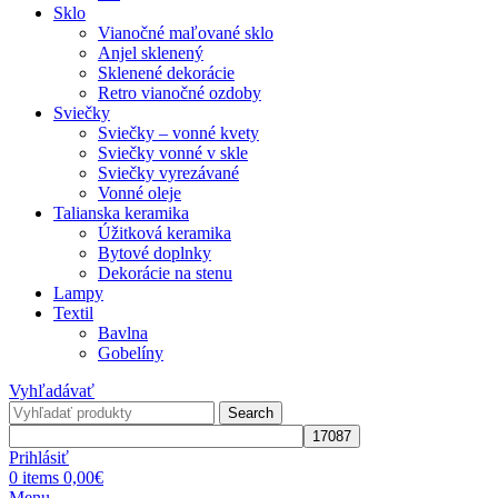
Sklo
Vianočné maľované sklo
Anjel sklenený
Sklenené dekorácie
Retro vianočné ozdoby
Sviečky
Sviečky – vonné kvety
Sviečky vonné v skle
Sviečky vyrezávané
Vonné oleje
Talianska keramika
Úžitková keramika
Bytové doplnky
Dekorácie na stenu
Lampy
Textil
Bavlna
Gobelíny
Vyhľadávať
Search
Prihlásiť
0
items
0,00
€
Menu