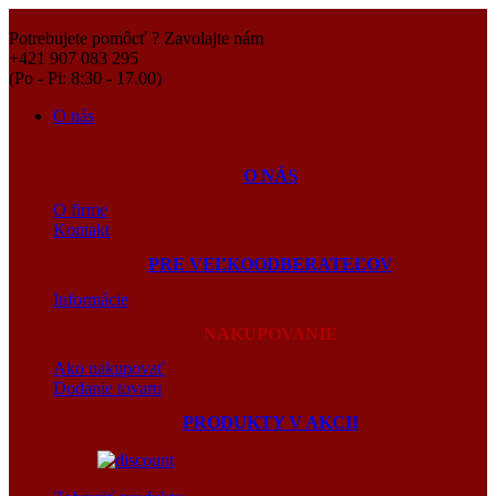
Potrebujete pomôcť ? Zavolajte nám
+421 907 083 295
(Po - Pi: 8:30 - 17.00)
O nás
O NÁS
O firme
Kontakt
PRE VEĽKOODBERATEĽOV
Informácie
NAKUPOVANIE
Ako nakupovať
Dodanie tovaru
PRODUKTY V AKCII