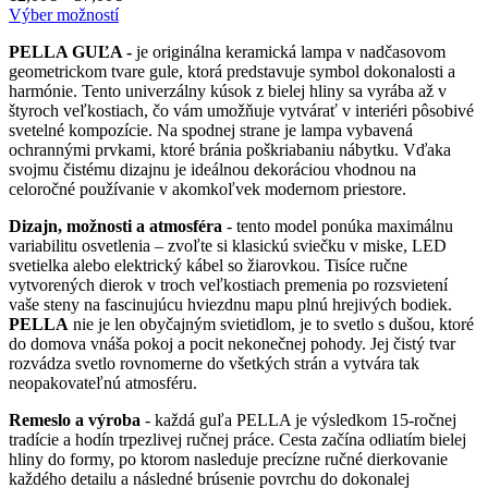
Tento
range:
Výber možností
produkt
12,00€
PELLA GUĽA -
je originálna keramická lampa v nadčasovom
má
through
geometrickom tvare gule, ktorá predstavuje symbol dokonalosti a
viacero
37,00€
harmónie. Tento univerzálny kúsok z bielej hliny sa vyrába až v
variantov.
štyroch veľkostiach, čo vám umožňuje vytvárať v interiéri pôsobivé
Možnosti
svetelné kompozície. Na spodnej strane je lampa vybavená
si
ochrannými prvkami, ktoré bránia poškriabaniu nábytku. Vďaka
môžete
svojmu čistému dizajnu je ideálnou dekoráciou vhodnou na
vybrať
celoročné používanie v akomkoľvek modernom priestore.
na
stránke
Dizajn, možnosti a atmosféra
- tento model ponúka maximálnu
produktu.
variabilitu osvetlenia – zvoľte si klasickú sviečku v miske, LED
svetielka alebo elektrický kábel so žiarovkou. Tisíce ručne
vytvorených dierok v troch veľkostiach premenia po rozsvietení
vaše steny na fascinujúcu hviezdnu mapu plnú hrejivých bodiek.
PELLA
nie je len obyčajným svietidlom, je to svetlo s dušou, ktoré
do domova vnáša pokoj a pocit nekonečnej pohody. Jej čistý tvar
rozvádza svetlo rovnomerne do všetkých strán a vytvára tak
neopakovateľnú atmosféru.
Remeslo a výroba
- každá guľa PELLA je výsledkom 15-ročnej
tradície a hodín trpezlivej ručnej práce. Cesta začína odliatím bielej
hliny do formy, po ktorom nasleduje precízne ručné dierkovanie
každého detailu a následné brúsenie povrchu do dokonalej