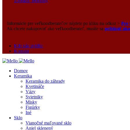
Zobraziť produkty
Informácie pre veľkoodberateľov nájdete po kliku na odkaz >
Pre 
Ak chcete nakupovať ako veľkoodberateľ, musíte sa
prihlásiť ak
Kde nás uvidíte
Kontakt
Domov
Keramika
Keramika do záhrady
Kvetináče
Vázy
Svietniky
Misky
Figúrky
Iné
Sklo
Vianočné maľované sklo
Anjel sklenený