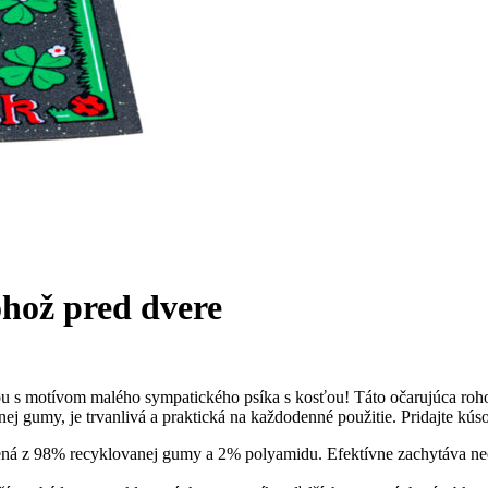
hož pred dvere
kou s motívom malého sympatického psíka s kosťou! Táto očarujúca roh
nej gumy, je trvanlivá a praktická na každodenné použitie. Pridajte kús
ná z 98% recyklovanej gumy a 2% polyamidu. Efektívne zachytáva nečist