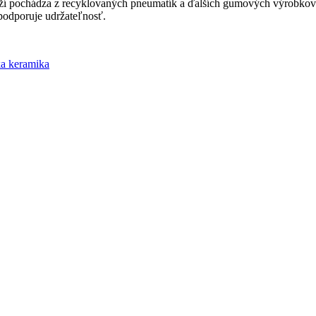
 pochádza z recyklovaných pneumatík a ďalších gumových výrobkov. T
a podporuje udržateľnosť.
ka keramika