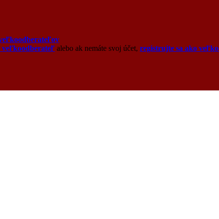
veľkoodberateľov
o veľkoodberateľ
alebo ak nemáte svoj účet,
registrujte sa ako veľk