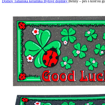
Domov
Talianska keramika
Bytové doplnky
Benny – pes s kosťou g