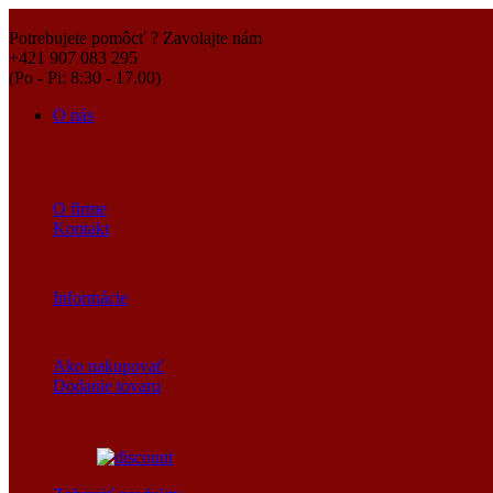
Potrebujete pomôcť ? Zavolajte nám
+421 907 083 295
(Po - Pi: 8:30 - 17.00)
O nás
O firme
Kontakt
Informácie
Ako nakupovať
Dodanie tovaru