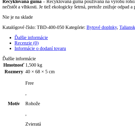
Recyklovaná guma
– Recyklovaná guma používaná na výrobu rohoží
nečistôt a vlhkosti. Je tiež ekologicky šetrná, pretože znižuje odpad 
Nie je na sklade
Katalógové číslo:
TBD-400-050
Kategórie:
Bytové doplnky
,
Talians
Ďalšie informácie
Recenzie (0)
Informácie o dodaní tovaru
Ďalšie informácie
Hmotnosť
1,500 kg
Rozmery
40 × 68 × 5 cm
Free
,
Motív
Rohože
,
Zvieratá