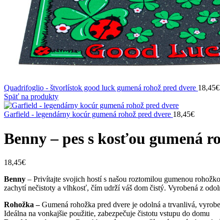
Quadrifoglio - štvorlístok good luck gumená rohož pred dvere
18,45
€
Späť na produkty
Garfield - legendárny kocúr gumená rohož pred dvere
18,45
€
Benny – pes s kosťou gumená ro
18,45
€
Benny
– Privítajte svojich hostí s našou roztomilou gumenou rohož
zachytí nečistoty a vlhkosť, čím udrží váš dom čistý. Vyrobená z odol
Rohožka –
Gumená rohožka pred dvere je odolná a trvanlivá, vyrobe
Ideálna na vonkajšie použitie, zabezpečuje čistotu vstupu do domu