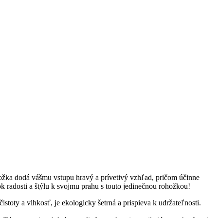
ožka dodá vášmu vstupu hravý a prívetivý vzhľad, pričom účinne
ok radosti a štýlu k svojmu prahu s touto jedinečnou rohožkou!
oty a vlhkosť, je ekologicky šetrná a prispieva k udržateľnosti.