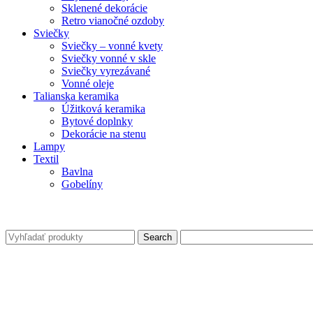
Sklenené dekorácie
Retro vianočné ozdoby
Sviečky
Sviečky – vonné kvety
Sviečky vonné v skle
Sviečky vyrezávané
Vonné oleje
Talianska keramika
Úžitková keramika
Bytové doplnky
Dekorácie na stenu
Lampy
Textil
Bavlna
Gobelíny
Search