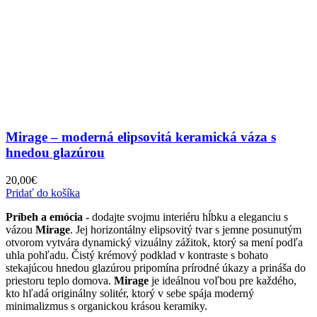
Mirage – moderná elipsovitá keramická váza s
hnedou glazúrou
20,00
€
Pridať do košíka
Príbeh a emócia -
dodajte svojmu interiéru hĺbku a eleganciu s
vázou
Mirage
. Jej horizontálny elipsovitý tvar s jemne posunutým
otvorom vytvára dynamický vizuálny zážitok, ktorý sa mení podľa
uhla pohľadu. Čistý krémový podklad v kontraste s bohato
stekajúcou hnedou glazúrou pripomína prírodné úkazy a prináša do
priestoru teplo domova.
Mirage
je ideálnou voľbou pre každého,
kto hľadá originálny solitér, ktorý v sebe spája moderný
minimalizmus s organickou krásou keramiky.