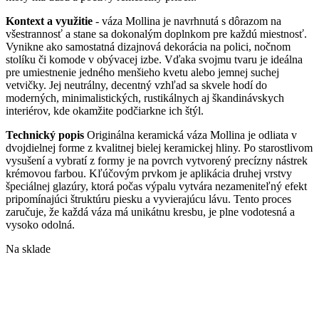
Kontext a využitie
- váza Mollina je navrhnutá s dôrazom na
všestrannosť a stane sa dokonalým doplnkom pre každú miestnosť.
Vynikne ako samostatná dizajnová dekorácia na polici, nočnom
stolíku či komode v obývacej izbe. Vďaka svojmu tvaru je ideálna
pre umiestnenie jedného menšieho kvetu alebo jemnej suchej
vetvičky. Jej neutrálny, decentný vzhľad sa skvele hodí do
moderných, minimalistických, rustikálnych aj škandinávskych
interiérov, kde okamžite podčiarkne ich štýl.
Technický popis
Originálna keramická váza Mollina je odliata v
dvojdielnej forme z kvalitnej bielej keramickej hliny. Po starostlivom
vysušení a vybratí z formy je na povrch vytvorený precízny nástrek
krémovou farbou. Kľúčovým prvkom je aplikácia druhej vrstvy
špeciálnej glazúry, ktorá počas výpalu vytvára nezameniteľný efekt
pripomínajúci štruktúru piesku a vyvierajúcu lávu. Tento proces
zaručuje, že každá váza má unikátnu kresbu, je plne vodotesná a
vysoko odolná.
Na sklade