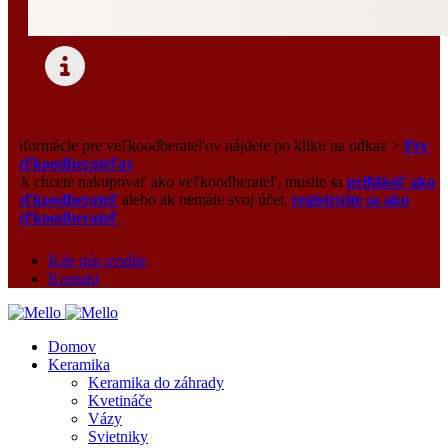
Informácie pre veľkoodberateľov nájdete po kliku na odkaz >
Pre
veľkoodberateľov
Ak chcete nakupovať ako veľkoodberateľ, musíte sa
prihlásiť ako
veľkoodberateľ
alebo ak nemáte svoj účet,
registrujte sa ako
veľkoodberateľ
.
Kde nás uvidíte
Kontakt
Domov
Keramika
Keramika do záhrady
Kvetináče
Vázy
Svietniky