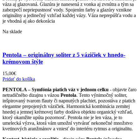
váza aj glazovaná. Glazúra je nanesená z vonka aj zvnútra a tým sa
zabezpečí nepriepustnosť vody. Spojením farby a gla
zúry vznikne
originálny a jedinečný vzhľad kaž
dej vázy. Váza neprepúšťa vodu a
je vhodná aj ako dekorácia
Na sklade
Pentola – originálny soliter z 5 vázičiek v hnedo-
krémovom štýle
15,00
€
Pridať do košíka
PENTOLA – Symfónia piatich váz v jednom celku
- objavte čaro
netradičného dizajnu s vázou
Pentola
. Tento výnimočný soliter,
inšpirovaný tvarom flauty či napnutých plachiet, pozostáva z piatich
elegantne prepojených vázičiek. Harmonická kombinácia zemitej
hnedej a jemnej krémovej farby dodáva objektu organický vzhľad,
ktorý okamžite upúta pozornosť. Pentola nie je len váza, je to
umelecká výzva, ktorá vám umožní vytvárať nekonečné množstvo
kvetinových aranžmánov a vniesť do interiéru rytmus a originalitu.