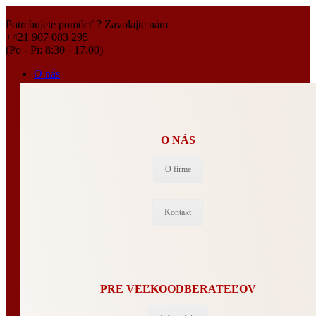
Potrebujete pomôcť ? Zavolajte nám
+421 907 083 295
(Po - Pi: 8:30 - 17.00)
O nás
O NÁS
O firme
Kontakt
PRE VEĽKOODBERATEĽOV