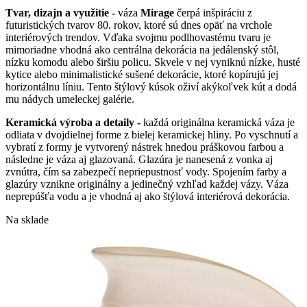
Tvar, dizajn a využitie -
váza
Mirage
čerpá inšpiráciu z
futuristických tvarov 80. rokov, ktoré sú dnes opäť na vrchole
interiérových trendov. Vďaka svojmu podlhovastému tvaru je
mimoriadne vhodná ako centrálna dekorácia na jedálenský stôl,
nízku komodu alebo širšiu policu. Skvele v nej vyniknú nízke, husté
kytice alebo minimalistické sušené dekorácie, ktoré kopírujú jej
horizontálnu líniu. Tento štýlový kúsok oživí akýkoľvek kút a dodá
mu nádych umeleckej galérie.
Keramická výroba a detaily -
každá originálna keramická váza je
odliata
v dvojdielnej forme z bielej keramickej hliny. Po vyschnutí a
vybratí z formy je vytvorený nástrek hnedou práškovou farbou a
následne je váza aj glazovaná. Glazúra je nanesená z vonka aj
zv
nútra, čím sa zabezpečí nepriepustnosť vody. Spojením farby a
glazúry vznikne originálny a jedinečný vzhľad každej vázy. Váza
neprepúšťa vodu a je vhodná aj ako štýlová interiérová dekorácia.
Na sklade