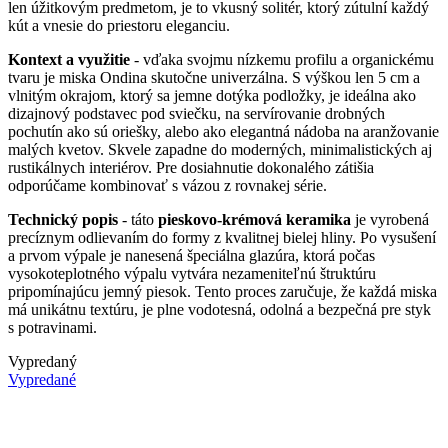
len úžitkovým predmetom, je to vkusný solitér, ktorý zútulní každý
kút a vnesie do priestoru eleganciu.
Kontext a využitie
- vďaka svojmu nízkemu profilu a organickému
tvaru je miska Ondina skutočne univerzálna. S výškou len 5 cm a
vlnitým okrajom, ktorý sa jemne dotýka podložky, je ideálna ako
dizajnový podstavec pod sviečku, na servírovanie drobných
pochutín ako sú oriešky, alebo ako elegantná nádoba na aranžovanie
malých kvetov. Skvele zapadne do moderných, minimalistických aj
rustikálnych interiérov. Pre dosiahnutie dokonalého zátišia
odporúčame kombinovať s vázou z rovnakej série.
Technický popis
- táto
pieskovo-krémová keramika
je vyrobená
precíznym odlievaním do formy z kvalitnej bielej hliny. Po vysušení
a prvom výpale je nanesená špeciálna glazúra, ktorá počas
vysokoteplotného výpalu vytvára nezameniteľnú štruktúru
pripomínajúcu jemný piesok. Tento proces zaručuje, že každá miska
má unikátnu textúru, je plne vodotesná, odolná a bezpečná pre styk
s potravinami.
Vypredaný
Vypredané