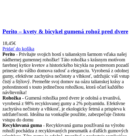
Perito – kvety & bicykel gumená rohož pred dvere
18,45
€
Pridať do košíka
Perito
- Privítajte svojich hostí s talianskym šarmom vďaka našej
nádhernej gumennej rohožke! Táto rohožka s krásnym motívom
farebnej kytice kvetov a historického bicykla na pestrenom pozadí
prinesie do vášho domova radosť a eleganciu. Vyrobená z odolnej
gumy, efektívne zachytáva nečistoty a vlhkosť, udržujúc váš vstup
čistý a štýlový. Premeňte svoj domov na oázu talianskej krásy a
pohostinnosti s touto jedinečnou rohožkou, ktorá očarí každého
návštevníka!
Rohožka -
Gumená rohožka pred dvere je odolná a trvanlivá,
vyrobená z 98% recyklovanej gumy a 2% polyamidu. Efektívne
zachytáva nečistoty a vlhkosť, je ekologicky šetrná a prispieva k
udržateľnosti. Ideálna na vonkajšie použitie, zabezpečuje čistotu
vstupu do domu
Recyklovaná guma
- Recyklovaná guma používaná na výrobu
rohoží pochádza z recyklovaných pneumatík a ďalších gumových