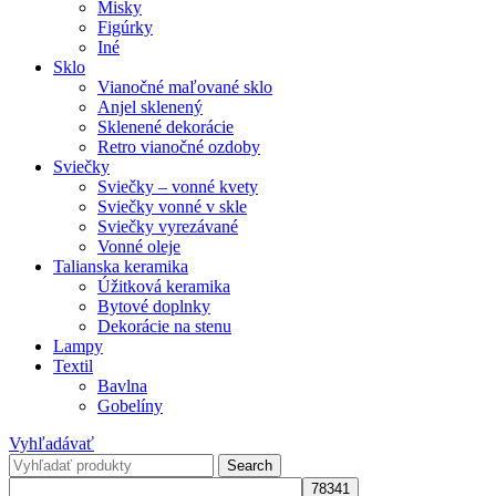
Misky
Figúrky
Iné
Sklo
Vianočné maľované sklo
Anjel sklenený
Sklenené dekorácie
Retro vianočné ozdoby
Sviečky
Sviečky – vonné kvety
Sviečky vonné v skle
Sviečky vyrezávané
Vonné oleje
Talianska keramika
Úžitková keramika
Bytové doplnky
Dekorácie na stenu
Lampy
Textil
Bavlna
Gobelíny
Vyhľadávať
Search