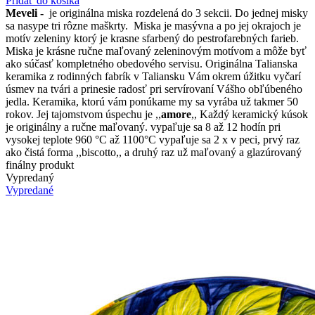
Pridať do košíka
Meveli -
je originálna miska rozdelená do 3 sekcii. Do jednej misky
sa nasype tri rôzne maškrty. Miska je masývna a po jej okrajoch je
motív zeleniny ktorý je krasne sfarbený do pestrofarebných farieb.
Miska je krásne ručne maľovaný zeleninovým motívom a môže byť
ako súčasť kompletného obedového servisu. Originálna Talianska
keramika z rodinných fabrík v Taliansku Vám okrem úžitku vyčarí
úsmev na tvári a prinesie radosť pri servírovaní Vášho obľúbeného
jedla. Keramika, ktorú vám ponúkame my sa vyrába už takmer 50
rokov. Jej tajomstvom úspechu je ,,
amore
,, Každý keramický kúsok
je originálny a ručne maľovaný. vypaľuje sa 8 až 12 hodín pri
vysokej teplote 960 °C až 1100°C vypaľuje sa 2 x v peci, prvý raz
ako čistá forma ,,biscotto,, a druhý raz už maľovaný a glazúrovaný
finálny produkt
Vypredaný
Vypredané