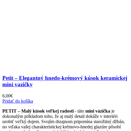
Petit – Elegantný hnedo-krémový kúsok keramickej
mini vazičky
6,00
€
Pridať do košíka
PETIT – Malý kúsok veľkej radosti
- táto
mini vázička
je
dokonalým príkladom toho, že aj malý detail dokáže v interiéri
urobiť veľký dojem. Svojím dizajnom pripomína starožitný džbán,
no vďaka vašej charakteristickej krémovo-hnedej glazúre pôsobí