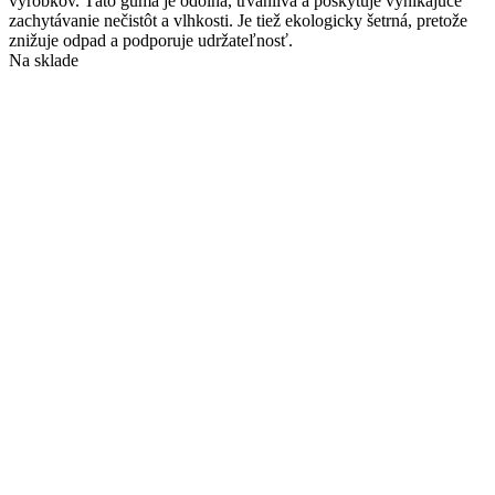
výrobkov. Táto guma je odolná, trvanlivá a poskytuje vynikajúce
zachytávanie nečistôt a vlhkosti. Je tiež ekologicky šetrná, pretože
znižuje odpad a podporuje udržateľnosť.
Na sklade