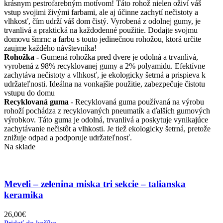
krásnym pestrofarebným motívom! Táto rohož nielen oživí váš
vstup svojimi živými farbami, ale aj účinne zachytí nečistoty a
vlhkosť, čím udrží váš dom čistý. Vyrobená z odolnej gumy, je
trvanlivá a praktická na každodenné použitie. Dodajte svojmu
domovu šmrnc a farbu s touto jedinečnou rohožou, ktorá určite
zaujme každého návštevníka!
Rohožka -
Gumená rohožka pred dvere je odolná a trvanlivá,
vyrobená z 98% recyklovanej gumy a 2% polyamidu. Efektívne
zachytáva nečistoty a vlhkosť, je ekologicky šetrná a prispieva k
udržateľnosti. Ideálna na vonkajšie použitie, zabezpečuje čistotu
vstupu do domu
Recyklovaná guma
- Recyklovaná guma používaná na výrobu
rohoží pochádza z recyklovaných pneumatík a ďalších gumových
výrobkov. Táto guma je odolná, trvanlivá a poskytuje vynikajúce
zachytávanie nečistôt a vlhkosti. Je tiež ekologicky šetrná, pretože
znižuje odpad a podporuje udržateľnosť.
Na sklade
Meveli – zelenina miska tri sekcie – talianska
keramika
26,00
€