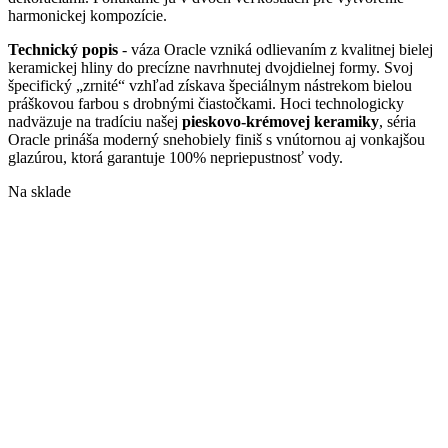
harmonickej kompozície.
Technický popis
- váza Oracle vzniká odlievaním z kvalitnej bielej
keramickej hliny do precízne navrhnutej dvojdielnej formy. Svoj
špecifický „zrnité“ vzhľad získava špeciálnym nástrekom bielou
práškovou farbou s drobnými čiastočkami. Hoci technologicky
nadväzuje na tradíciu našej
pieskovo-krémovej keramiky
, séria
Oracle prináša moderný snehobiely finiš s vnútornou aj vonkajšou
glazúrou, ktorá garantuje 100% nepriepustnosť vody.
Na sklade