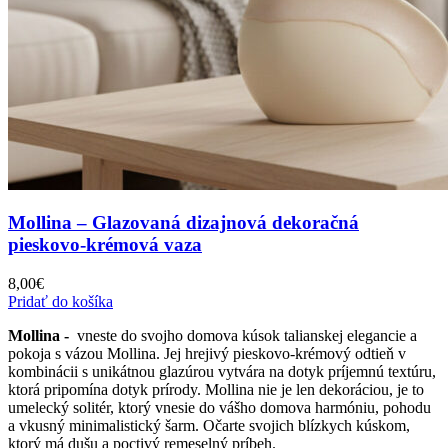
Mollina – Glazovaná dizajnová dekoračná
pieskovo-krémová vaza
8,00
€
Pridať do košíka
Mollina -
vneste do svojho domova kúsok talianskej elegancie a
pokoja s vázou Mollina. Jej hrejivý pieskovo-krémový odtieň v
kombinácii s unikátnou glazúrou vytvára na dotyk príjemnú textúru,
ktorá pripomína dotyk prírody. Mollina nie je len dekoráciou, je to
umelecký solitér, ktorý vnesie do vášho domova harmóniu, pohodu
a vkusný minimalistický šarm. Očarte svojich blízkych kúskom,
ktorý má dušu a poctivý remeselný príbeh.