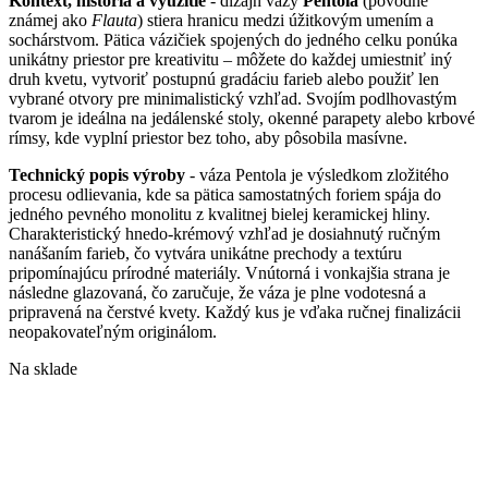
Kontext, história a využitie
- dizajn vázy
Pentola
(pôvodne
známej ako
Flauta
) stiera hranicu medzi úžitkovým umením a
sochárstvom. Pätica vázičiek spojených do jedného celku ponúka
unikátny priestor pre kreativitu – môžete do každej umiestniť iný
druh kvetu, vytvoriť postupnú gradáciu farieb alebo použiť len
vybrané otvory pre minimalistický vzhľad. Svojím podlhovastým
tvarom je ideálna na jedálenské stoly, okenné parapety alebo krbové
rímsy, kde vyplní priestor bez toho, aby pôsobila masívne.
Technický popis výroby
- váza Pentola je výsledkom zložitého
procesu odlievania, kde sa pätica samostatných foriem spája do
jedného pevného monolitu z kvalitnej bielej keramickej hliny.
Charakteristický hnedo-krémový vzhľad je dosiahnutý ručným
nanášaním farieb, čo vytvára unikátne prechody a textúru
pripomínajúcu prírodné materiály. Vnútorná i vonkajšia strana je
následne glazovaná, čo zaručuje, že váza je plne vodotesná a
pripravená na čerstvé kvety. Každý kus je vďaka ručnej finalizácii
neopakovateľným originálom.
Na sklade