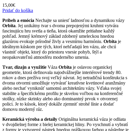
15,00
€
Pridať do košíka
Príbeh a emócia
Nechajte sa uniesť ladnosťou a dynamikou vázy
Orbita
. Jej unikátny tvar s dvoma prepojenými kruhmi vytvára
fascinujúcu hru svetla a tieňa, ktorá okamžite pritiahne každý
pohľad. Jemný krémový základ zdobený umeleckou hnedou
glazúrou evokuje prírodné živly a vesmírnu harmóniu.
Orbita
je
ideálnym kúskom pre tých, ktorí nehľadajú len vázu, ale chcú
vlastniť objekt, ktorý do priestoru vnesie pohyb, štýl a
neopakovateľnú atmosféru moderného umenia.
Tvar, dizajn a využitie
Váza
Orbita
je oslavou organickej
geometrie, ktorá definovala najodvážnejšie interiérové trendy 80.
rokov a dnes prežíva svoj veľký návrat. Jej netradičná konštrukcia s
dvoma otvormi umožňuje vytvárať kreatívne kvetinové aranžmány
alebo nechať vyniknúť samotnú architektúru vázy. Vďaka svojej
stabilite a špecifickému profilu je skvelou voľbou na konferenčné
stolíky, nízke skrinky alebo ako dominantný prvok v otvorenej
polici. Je to kúsok, ktorý dokáže zjemniť strohé línie a dodať
domovu moderný ráz.
Keramická výroba a detaily
Originálna keramická váza je odliata
v dvojdielnej forme z bielej keramickej hliny. Po vyschnutí a vybratí
z formy je vytvorený nástrek hnedou práškovou farbou a následne je