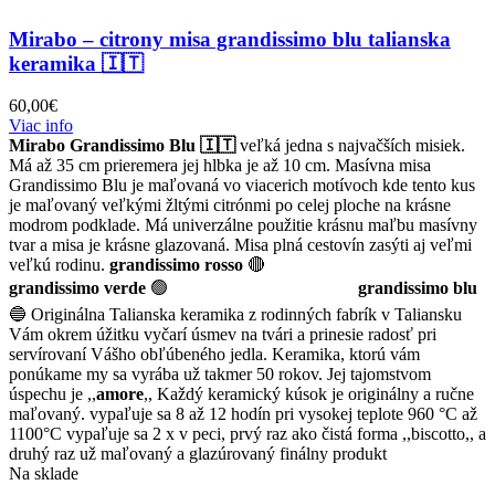
Mirabo – citrony misa grandissimo blu talianska
keramika 🇮🇹
60,00
€
Viac info
Mirabo Grandissimo Blu 🇮🇹
veľká jedna s najvačších misiek.
Má až 35 cm prieremera jej hlbka je až 10 cm. Masívna misa
Grandissimo Blu je maľovaná vo viacerich motívoch kde tento kus
je maľovaný veľkými žltými citrónmi po celej ploche na krásne
modrom podklade. Má univerzálne použitie krásnu maľbu masívny
tvar a misa je krásne glazovaná. Misa plná cestovín zasýti aj veľmi
veľkú rodinu.
grandissimo rosso
🔴
grandissimo verde
🟢
grandissimo blu
🔵 Originálna Talianska keramika z rodinných fabrík v Taliansku
Vám okrem úžitku vyčarí úsmev na tvári a prinesie radosť pri
servírovaní Vášho obľúbeného jedla. Keramika, ktorú vám
ponúkame my sa vyrába už takmer 50 rokov. Jej tajomstvom
úspechu je ,,
amore
,, Každý keramický kúsok je originálny a ručne
maľovaný. vypaľuje sa 8 až 12 hodín pri vysokej teplote 960 °C až
1100°C vypaľuje sa 2 x v peci, prvý raz ako čistá forma ,,biscotto,, a
druhý raz už maľovaný a glazúrovaný finálny produkt
Na sklade