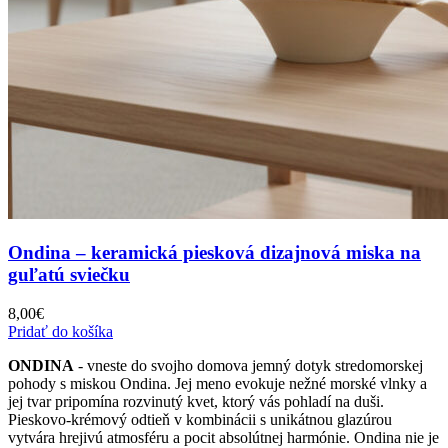
Ondina – keramická piesková dizajnová miska na
guľatú sviečku
8,00
€
Pridať do košíka
ONDINA
- vneste do svojho domova jemný dotyk stredomorskej
pohody s miskou Ondina. Jej meno evokuje nežné morské vlnky a
jej tvar pripomína rozvinutý kvet, ktorý vás pohladí na duši.
Pieskovo-krémový odtieň v kombinácii s unikátnou glazúrou
vytvára hrejivú atmosféru a pocit absolútnej harmónie. Ondina nie je