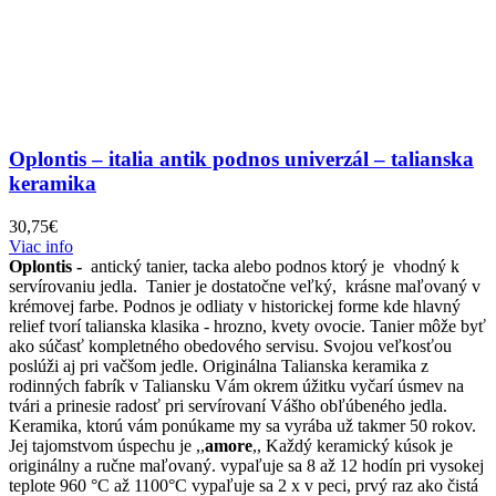
Oplontis – italia antik podnos univerzál – talianska
keramika
30,75
€
Viac info
Oplontis -
antický tanier, tacka alebo podnos ktorý je vhodný k
servírovaniu jedla. Tanier je dostatočne veľký, krásne maľovaný v
krémovej farbe. Podnos je odliaty v historickej forme kde hlavný
relief tvorí talianska klasika - hrozno, kvety ovocie. Tanier môže byť
ako súčasť kompletného obedového servisu. Svojou veľkosťou
poslúži aj pri vačšom jedle. Originálna Talianska keramika z
rodinných fabrík v Taliansku Vám okrem úžitku vyčarí úsmev na
tvári a prinesie radosť pri servírovaní Vášho obľúbeného jedla.
Keramika, ktorú vám ponúkame my sa vyrába už takmer 50 rokov.
Jej tajomstvom úspechu je ,,
amore
,, Každý keramický kúsok je
originálny a ručne maľovaný. vypaľuje sa 8 až 12 hodín pri vysokej
teplote 960 °C až 1100°C vypaľuje sa 2 x v peci, prvý raz ako čistá