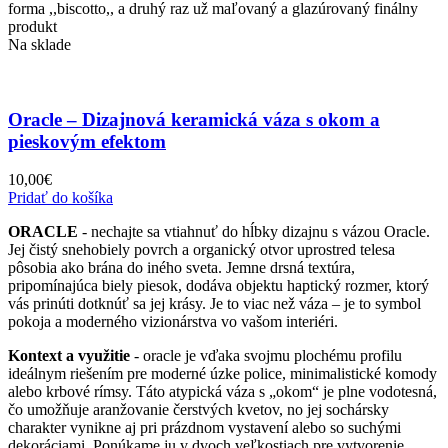
forma ,,biscotto,, a druhý raz už maľovaný a glazúrovaný finálny
produkt
Na sklade
Oracle – Dizajnová keramická váza s okom a
pieskovým efektom
10,00
€
Pridať do košíka
ORACLE
- nechajte sa vtiahnuť do hĺbky dizajnu s vázou Oracle.
Jej čistý snehobiely povrch a organický otvor uprostred telesa
pôsobia ako brána do iného sveta. Jemne drsná textúra,
pripomínajúca biely piesok, dodáva objektu haptický rozmer, ktorý
vás prinúti dotknúť sa jej krásy. Je to viac než váza – je to symbol
pokoja a moderného vizionárstva vo vašom interiéri.
Kontext a využitie
- oracle je vďaka svojmu plochému profilu
ideálnym riešením pre moderné úzke police, minimalistické komody
alebo krbové rímsy. Táto atypická váza s „okom“ je plne vodotesná,
čo umožňuje aranžovanie čerstvých kvetov, no jej sochársky
charakter vynikne aj pri prázdnom vystavení alebo so suchými
dekoráciami. Ponúkame ju v dvoch veľkostiach pre vytvorenie